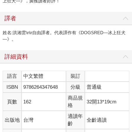
上狂犬—》，廣獲讀者好評！
譯者
姓名:洪湘雲\n\r自由譯者。代表譯作有《DOGSRED—冰上狂犬
—》。
詳細資料
語言
中文繁體
裝訂
ISBN
9786264347648
分級
普通級
商品規
頁數
162
32開13*19cm
格
適讀年
出版地
台灣
全齡適讀
齡