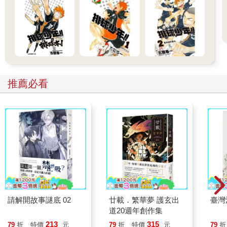
推薦必看
請解開故事謎底 02
廿載．繁華夢 護玄出
臺灣
道20週年創作集
213
315
79
折
特價
元
79
折
特價
元
79
折