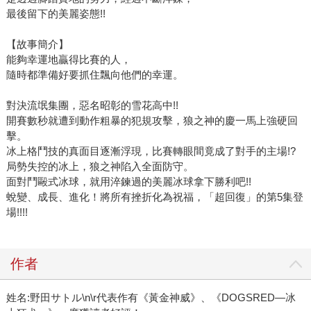
最後留下的美麗姿態!!
【故事簡介】
能夠幸運地贏得比賽的人，
隨時都準備好要抓住飄向他們的幸運。
對決流氓集團，惡名昭彰的雪花高中!!
開賽數秒就遭到動作粗暴的犯規攻擊，狼之神的慶一馬上強硬回
擊。
冰上格鬥技的真面目逐漸浮現，比賽轉眼間竟成了對手的主場!?
局勢失控的冰上，狼之神陷入全面防守。
面對鬥毆式冰球，就用淬鍊過的美麗冰球拿下勝利吧!!
蛻變、成長、進化！將所有挫折化為祝福，「超回復」的第5集登
場!!!!
作者
姓名:野田サトル\n\r代表作有《黃金神威》、《DOGSRED—冰