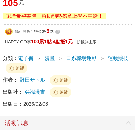
105
元
認購希望書包，幫助弱勢孩童上學不中斷！
5
預計最高可得金幣
點
?
100累1點 4點抵1元
HAPPY GO享
折抵無上限
分類：
電子書
＞
漫畫
＞
日系職場運動
＞
運動競技
追蹤
作者：
野田サトル
追蹤
出版社：
尖端漫畫
追蹤
出版日：
2026/02/06
活動訊息