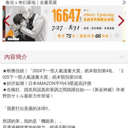
春光ｘ奇幻基地｜全書系展
2
內容簡介
★斬獲佳績！「2024下一部人氣漫畫大賞」紙本類別第4名、「2
025下一部人氣漫畫大賞」紙本類別第10名
★好評如潮！日本AMAZON平均4.9星超高評價
★在瘋狂、搞笑與認真的筆調之間跳躍自如──《黃金神威》作者
野田サトル最新力作登場！
「我要打出美麗的冰球!!」
所謂的美，指的是「機能美」，
是透過腳踏實地的努力，經過不斷淬鍊，