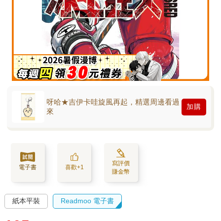
呀哈★吉伊卡哇旋風再起，精選周邊看過
加購
來
寫評價
電子書
喜歡+1
賺金幣
紙本平裝
Readmoo 電子書