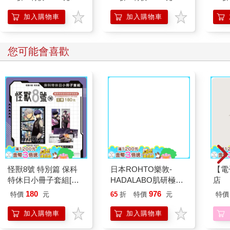
加入購物車
加入購物車
您可能會喜歡
日本ROHTO樂敦-
HADALABO肌研極潤
金緻7重玻尿酸高效保
濕潤澤特濃精華乳液
140ml/金瓶(Premium
臉部肌膚護理乳霜,素
顏保養乾肌水凝乳)
怪獸8號 特別篇 保科
【電
特休日小冊子套組[限
店
加購]
180
976
特價
元
65
折
特價
元
特價
加入購物車
加入購物車