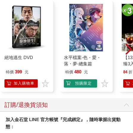
絕地逃生 DVD
水平檔案-色・愛・
【1
落・夢-總集篇
臻3入
399
480
特價
元
特價
元
84
折
加入購物車
預購限定
訂購/退換貨須知
加入金石堂 LINE 官方帳號『完成綁定』，隨時掌握出貨動
態：