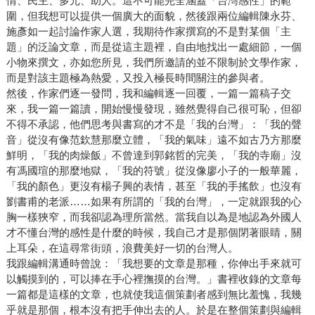
情、民主、多元、助人。這不可能完全涵蓋「台灣感性」的範
圍，但我想可以提供一個廣大的面貌，然後跟兩位編輯陳永芬、
施彥如一起討論作家人選，我期待作家撰寫的不是對某個「主
題」的泛論文章，而是從這主題裡，自由地找出一處細節，一個
小物來撰文，亦如您所見，我們所邀請的並不限制於文學作家，
而是對該主題極為熱愛，又投入極長時間關注的參與者。
然後，作家們逐一發問，我和編輯逐一回覆，一篇一篇稿子交
來，我一篇一篇讀，開始慢慢發現，雖然覺得自己很可恥，但卻
不得不承認，他們思考與書寫的才不是「我的台灣」：「我的聲
音」從沒有像范欽慧那麼立體，「我的氣味」遠不如古乃方那麼
鮮明，「我的肉燥飯」不曾達到郭銘哲的完美，「我的寺廟」沒
有馮國瑄的那麼地獄，「我的符號」從沒像廖小子的一般華麗，
「我的顏色」更沒有楊子興的表情，甚至「我的手搖飲」也沒有
劉書甫的老派……如果有所謂的「我的台灣」，一定就跟我的心
胸一樣狹窄，而我卻認為理所當然。當我自以為是地認為外國人
才不懂台灣的感性是什麼的時候，我自己才是那個閉著眼睛，關
上耳朵，在這尋常街頭，浪費美好一切的台灣人。
我跟編輯溝通時曾說：「我想要的文章是那種，你伸出手來就可
以觸摸到的，可以捧在手心裡撫摸的台灣。」書裡收錄的文章每
一篇都是這樣的文章，也就使我這個策劃者感到無比羞愧，我幾
乎就是那個，根本沒有把手伸出去的人。於是在整個策劃與編輯