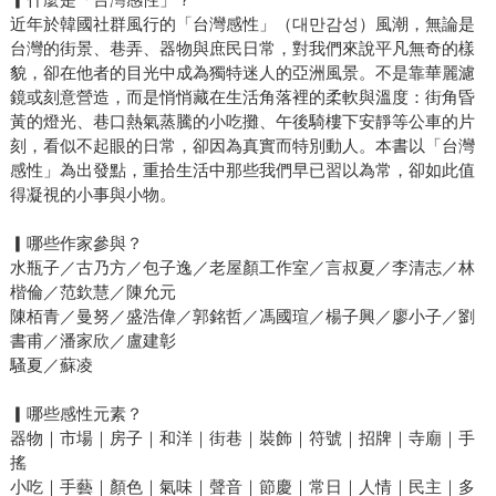
近年於韓國社群風行的「台灣感性」（대만감성）風潮，無論是
台灣的街景、巷弄、器物與庶民日常，對我們來說平凡無奇的樣
貌，卻在他者的目光中成為獨特迷人的亞洲風景。不是靠華麗濾
鏡或刻意營造，而是悄悄藏在生活角落裡的柔軟與溫度：街角昏
黃的燈光、巷口熱氣蒸騰的小吃攤、午後騎樓下安靜等公車的片
刻，看似不起眼的日常，卻因為真實而特別動人。本書以「台灣
感性」為出發點，重拾生活中那些我們早已習以為常，卻如此值
得凝視的小事與小物。
▎哪些作家參與？
水瓶子／古乃方／包子逸／老屋顏工作室／言叔夏／李清志／林
楷倫／范欽慧／陳允元
陳栢青／曼努／盛浩偉／郭銘哲／馮國瑄／楊子興／廖小子／劉
書甫／潘家欣／盧建彰
騷夏／蘇凌
▎哪些感性元素？
器物｜市場｜房子｜和洋｜街巷｜裝飾｜符號｜招牌｜寺廟｜手
搖
小吃｜手藝｜顏色｜氣味｜聲音｜節慶｜常日｜人情｜民主｜多