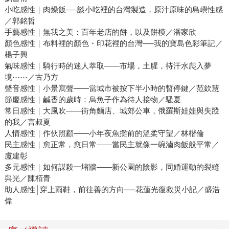
小吃感性｜肉燥飯──談小吃裡的台灣製造，原汁原味的島嶼性感
／郭銘哲
手藝感性｜無我之美：百年老店的餅，以及餅模／潘家欣
顏色感性｜布料裡的顏色・印花裡的台灣──我的寶島色彩筆記／
楊子興
氣味感性｜騎行時的迷人萃取——市場，土腥，待汗水爬入夢
境⋯⋯／古乃方
聲音感性｜小景寫聲——當城市被按下半小時的暫停鍵／范欽慧
節慶感性｜鹹香的歲時：烏魚子作為待人接物／騷夏
常日感性｜大風吹——街角麵店、城郊公車，俄羅斯娃娃與失蹤
的我／言叔夏
人情感性｜作伙照顧——小年夜魚攤前的溫柔守望／林楷倫
民主感性｜愈正常，愈日常——當民主就像一碗滷肉飯般平常／
盧建彰
多元感性｜如何謀殺一堵牆——新公園的陰影，同婚運動的裂縫
與光／陳栢青
助人感性│穿上雨鞋，前往善的方向──花蓮光復救災小記／盛浩
偉