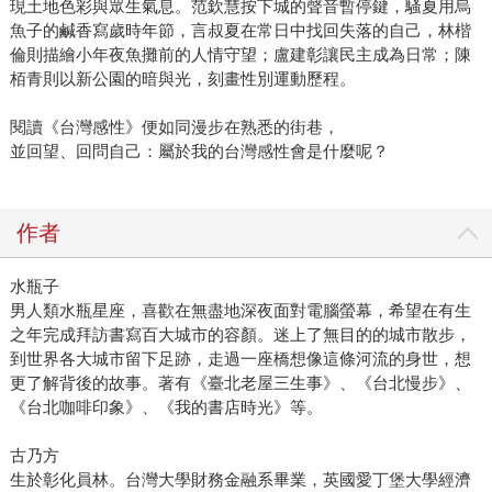
現土地色彩與眾生氣息。范欽慧按下城的聲音暫停鍵，騷夏用烏
魚子的鹹香寫歲時年節，言叔夏在常日中找回失落的自己，林楷
倫則描繪小年夜魚攤前的人情守望；盧建彰讓民主成為日常；陳
栢青則以新公園的暗與光，刻畫性別運動歷程。
閱讀《台灣感性》便如同漫步在熟悉的街巷，
並回望、回問自己：屬於我的台灣感性會是什麼呢？
作者
水瓶子
男人類水瓶星座，喜歡在無盡地深夜面對電腦螢幕，希望在有生
之年完成拜訪書寫百大城市的容顏。迷上了無目的的城市散步，
到世界各大城市留下足跡，走過一座橋想像這條河流的身世，想
更了解背後的故事。著有《臺北老屋三生事》、《台北慢步》、
《台北咖啡印象》、《我的書店時光》等。
古乃方
生於彰化員林。台灣大學財務金融系畢業，英國愛丁堡大學經濟