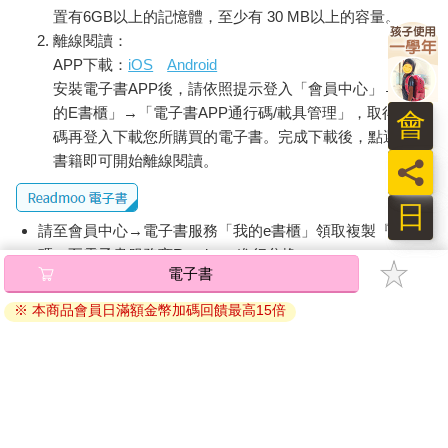
置有6GB以上的記憶體，至少有 30 MB以上的容量。
離線閱讀：
APP下載：
iOS
Android
安裝電子書APP後，請依照提示登入「會員中心」→「我
的E書櫃」→「電子書APP通行碼/載具管理」，取得通行
會
碼再登入下載您所購買的電子書。完成下載後，點選任一
書籍即可開始離線閱讀。
員
日
請至會員中心→電子書服務「我的e書櫃」領取複製『兌換
碼』至電子書服務商Readmoo進行兌換。
電子書
退換貨須知：
※ 本商品會員日滿額金幣加碼回饋最高15倍
因版權保護，您在金石堂所購買的電子書僅能以金石堂專屬
的閱讀軟體開啟閱讀，無法以其他閱讀器或直接下載檔案。
依據「消費者保護法」第19條及行政院消費者保護處公告之
「通訊交易解除權合理例外情事適用準則」，非以有形媒介
提供之數位內容或一經提供即為完成之線上服務，經消費者
事先同意始提供。（如：電子書、電子雜誌、下載版軟體、