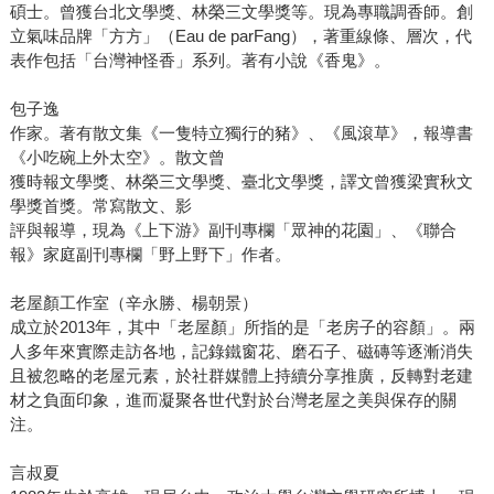
碩士。曾獲台北文學獎、林榮三文學獎等。現為專職調香師。創
立氣味品牌「方方」（Eau de parFang），著重線條、層次，代
表作包括「台灣神怪香」系列。著有小說《香鬼》。
包子逸
作家。著有散文集《一隻特立獨行的豬》、《風滾草》，報導書
《小吃碗上外太空》。散文曾
獲時報文學獎、林榮三文學獎、臺北文學獎，譯文曾獲梁實秋文
學獎首獎。常寫散文、影
評與報導，現為《上下游》副刊專欄「眾神的花園」、《聯合
報》家庭副刊專欄「野上野下」作者。
老屋顏工作室（辛永勝、楊朝景）
成立於2013年，其中「老屋顏」所指的是「老房子的容顏」。兩
人多年來實際走訪各地，記錄鐵窗花、磨石子、磁磚等逐漸消失
且被忽略的老屋元素，於社群媒體上持續分享推廣，反轉對老建
材之負面印象，進而凝聚各世代對於台灣老屋之美與保存的關
注。
言叔夏