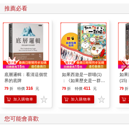
要為了救災特地買一雙，似乎稍嫌浪費又不環保。然而，確實又
推薦必看
如網路資訊提醒，雨鞋在這種狀況下已經可算是私人衛生用品，
自備一雙亦不為過。苦苦考量之下，最終還是傾向了後者。到了
社區鄰近的生活用品百貨，向櫃檯詢問雨鞋在哪，老闆立刻反
問：「要去救災？」我點點頭。老闆又說：「那要買有束帶的，
水才不會從鞋筒倒灌。」接著補上一句：「這種只剩一雙。」聽
到這句話，忽然有種沒來由的結伴感。明明無法確知雨鞋是否都
是被像我這樣想要前往光復的人買走，心裡卻還是這樣擅自認定
了。
備齊必需品，Y也傳來訊息確定同行，還邀了另一位朋友作伴，但
搭的是比我更晚的末班車。交換完資訊，相互檢查彼此準備的東
西有無缺漏，對過行程，我差不多也該整理行李，準備出發。
底層邏輯：看清這個世
如果西遊是一群喵(1)
如果
界的底牌
：《如果歷史是一群
(1
喵》作者最新力作，附
貓漫
316
411
79
折
特價
元
79
折
特價
元
79
折
【首卷特典】拉頁
加入購物車
加入購物車
您可能會喜歡