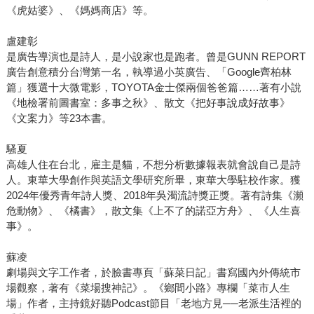
《虎姑婆》、《媽媽商店》等。
盧建彰
是廣告導演也是詩人，是小說家也是跑者。曾是GUNN REPORT
廣告創意積分台灣第一名，執導過小英廣告、「Google齊柏林
篇」獲選十大微電影，TOYOTA金士傑兩個爸爸篇……著有小說
《地檢署前圖書室：多事之秋》、散文《把好事說成好故事》
《文案力》等23本書。
騷夏
高雄人住在台北，雇主是貓，不想分析數據報表就會說自己是詩
人。東華大學創作與英語文學研究所畢，東華大學駐校作家。獲
2024年優秀青年詩人獎、2018年吳濁流詩獎正獎。著有詩集《瀕
危動物》、《橘書》，散文集《上不了的諾亞方舟》、《人生喜
事》。
蘇凌
劇場與文字工作者，於臉書專頁「蘇菜日記」書寫國內外傳統市
場觀察，著有《菜場搜神記》。《鄉間小路》專欄「菜市人生
場」作者，主持鏡好聽Podcast節目「老地方見──老派生活裡的