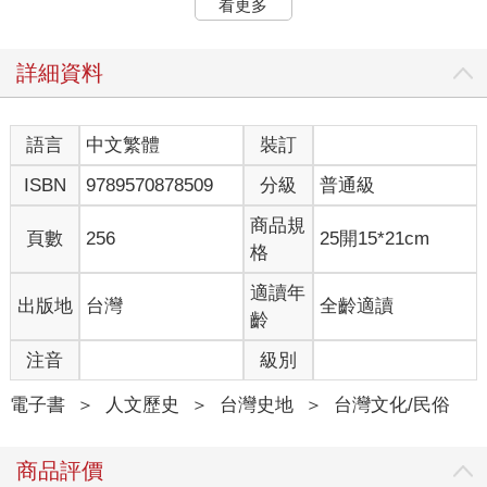
看更多
帶大量泥沙奔向下游，沖毀橋墩堤防，淹沒花蓮光復鄉一帶。危
急的片段不斷在新聞及社群媒體上播送，空拍畫面裡，建築、房
舍、農地、車輛、人，全覆沒在一片灰黑淤泥之下，像災難電影
詳細資料
那樣誇張，真實到令人感覺不真實。
▎未竟的遺憾，以行動補足
幾天之內，電腦和手機的視窗被災難景象占據，看見這些，腦海
語言
中文繁體
裝訂
閃過的念頭是「我能做些什麼？」迅速檢視過一遍自己的狀態、
ISBN
9789570878509
分級
普通級
能力，還有手邊的工作及行程安排，發現自己不太有幫忙的餘
裕，於是點開衛生福利部的捐款專案捐了一筆，可心頭仍有種難
商品規
以言喻的未完之感。
頁數
256
25開15*21cm
格
已經算是盡一份力了，但不知為何，仍感覺遠遠不夠。
又過了一兩天，網路上開始看到不少志願者前往光復協助災後重
適讀年
出版地
台灣
全齡適讀
建，也有熱心人士整理出幾個「如何當志工」的懶人包，無論是
齡
加入專業的救災、慈善團體或者自行前往，皆有明確的步驟指
引，此外還有現場即時狀況、地理環境分析、裝備如何準備、具
注音
級別
體協助方式有哪些，甚至交通或住宿等相關資訊，這些都清清楚
楚，一應俱全。不斷更新的即時資訊大大降低了門檻，讓人更容
電子書
＞
人文歷史
＞
台灣史地
＞
台灣文化/民俗
易在其中找到自己施得上力的地方，也就更激起人們前往擔任志
工的意願；至少我，就是因為更能掌握當地狀況而下定決心，要
商品評價
趁著連假前往光復。