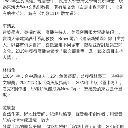
1982年生於高雄。現居台中。政治大學台灣文學研究所博士。現
為東海大學中文系副教授。著有散文集《白馬走過天亮》、《沒
有的生活》。編有《九歌111年散文選》。
李清志
建築學者、專欄作家、廣播主持人。美國密西根大學建築碩士。
實踐大學建築設計系副教授、Bravo電台《建築新樂園》節目主持
人。以都市偵探自許，喜歡遊走不同城市，觀察並探討建築空間
文化。2019年獲得廣播金鐘獎「藝文節目獎」及「藝文節目主持
人獎」。
林楷倫
1986年生，台中霧峰人，25年魚販經歷。曾獲得林榮三、時報等
文學獎。2022年出版《偽魚販指南》，2023年出版《雪卡毒》。
看完Z鋼彈後，思考如果能成為New Type，想感受的東西是什麼
呢？
范欽慧
自然作家、野地錄音師、紀錄片編導、聲音藝術創作者，用聲音
記錄台灣生態環境，致力
發展土地的聽音美學。2013年推動「寂靜山徑」計畫，2015年創