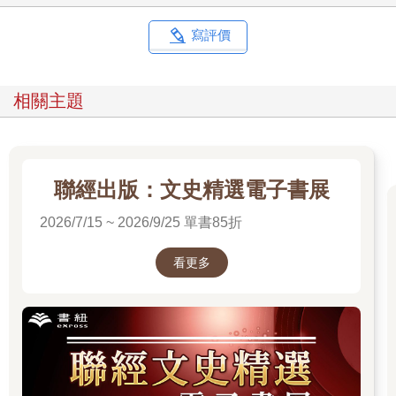
說是連假，共有三天，但因為首日白天已有安排，且假期結束後
手邊還有繁瑣的工作需先準備，再加上前往當地的車程頗長，零
寫評價
零總總計算下來，能專心投注在災區的時間反倒所剩不多。我一
邊查著火車車次，一邊苦惱行程安排，最終才決定，在連假第一
天的當晚先搭夜車直驅花蓮，深夜在市區簡便過夜，隔日一早再
相關主題
搭區間車前往光復。如此一來，至少能在光復待上一個整日，將
協助時間最大化，到傍晚收工後返抵花蓮，再慢慢搭車回台北。
這樣連假的最後一天還能在家休息恢復精力，準備隔日開工。心
中計劃擬定，遂馬上開始執行，確保了車票及住宿，接著，就是Y
在限動上標記我，傳來的通知。
聯經出版：文史精選電子書展
很快Y就回覆了我。「我也想去，但還沒有車票。」他說：「還是
2026/7/15 ~ 2026/9/25 單書85折
我們一起？」
真是既意外又不意外的回答。
我與Y從高中一年級就結識，如今Y位居公司要職，事務既繁且
看更多
重，假日也經常不得閒，平時想見上一面都不容易，居然，就這
麼碰巧有共同的空檔。然而，在送出訊息的當下，其實我就隱約
預感了Y的反應。畢竟十六年前的八八風災也是這樣，大學時還住
同寢室的我們看到新聞，頗有默契地都想要出一臂之力，簡單交
換了點想法，隔日就憑著一股衝勁動身南下。
時移事往，許多細節早已模糊，印象裡，八八風災受創嚴重的地