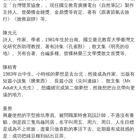
立「台灣聲景協會」。現任國立教育廣播電台《自然筆記》製作
主持人。曾榮獲金鐘獎、金鼎獎等肯定。著有《跟著節氣去旅
行》《搶救寂靜》等。
陳允元
詩人、作家、學者，1981年生於台南。國立臺北教育大學臺灣文
化研究所助理教授。著有詩集《孔雀獸》，散文集《明亮的谷
地》。另有合著、合編多種。曾獲林榮三文學獎散文首獎等。
陳栢青
1983年台中生。小時候的夢想是去台北，然後成為作家。出版有
短篇小說集《髒東西》、長篇小說《尖叫連線》、散文集《Mr.
Adult大人先生》。想繼續完成第二個夢想，然後想把台北帶向更
遠的地方。
曼努
興趣使然的字型推坑專員。被問職業時會寫設計師，不過沒有養
貓，倒是跟三隻烏龜同居，名字叫周五、周六、周日。人生目標
是成為不上班族，盡量只做喜歡的事活下去。近期最有成就感的
是：成功把綠豆種到結出豆莢。