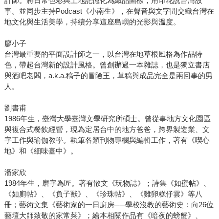
計師。將日常色彩與土地記憶化為織品圖樣，用印花說台灣故
事。並同步主持Podcast《小南生》，在聲音與文字間交織台灣在
地文化與生活美學，持續分享這座島嶼的光影與溫度。
廖小子
台灣最重要的平面設計師之一，以台灣在地草根風格為作品特
色，帶起台灣新的設計風格。曾創辦過一本雜誌，也是獨立書店
與酒吧老闆，a.k.a.稿子的冒險王，草稿與成品完全是兩回事的男
人。
劉書甫
1986年生，臺灣大學臺灣文學研究所碩士。曾從事地方文化園區
與複合式餐飲經營，現為定居台中的地方爸爸，跨界製造業、文
字工作與瑜伽教學。執筆各類刊物專欄與編輯工作，著有《喫心
地》和《細味臺中》。
潘家欣
1984年生，磨字為匠。著有散文《玩物誌》；詩集《如蜜帖》、
《如廁帖》、《負子獸》、《珍珠帖》、《雞卵糕仔雲》等八
冊；藝術文集《藝術家的一日廚房──學校沒教的藝術史：向26位
藝壇大師致敬的家常菜》；繪本相關作品有《暗夜的螃蟹》、