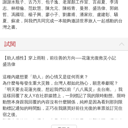
謝謝水瓶子、古乃方、包子逸、老屋顏工作室、言叔夏、李清
志、林楷倫、范欽慧、陳允元、陳栢青、曼努、盛浩偉、郭銘
哲、馮國瑄、楊子興、廖小子、劉書甫、潘家欣、盧建彰、騷
夏、蘇凌，與我們共同完成一本能夠邀請世界旅人一起感動的台
灣之書。
試閱
【助人感性】穿上雨鞋，前往善的方向──花蓮光復救災小記
盛浩偉
這種內建想要「助人」的心情又是從何而來？
為什麼每每發生重大災難，台灣人都如此熱心，願意奉獻呢？
「明天要去花蓮光復。想起我們以前『八八風災』去台南。」我
這樣回覆了友人Y在社群媒體上，一則標記了我的限時動態。限時
動態本身跟我回覆的內容沒有什麼關係，純粹是因為看到那則限
動標記通知的時間點，正巧在我購買好前往光復的車票並訂完住
宿之後。
那是十月的第一個週末，也是「樺加沙颱風」侵襲後隔一週的連
假。風災的雨量導致花蓮馬太鞍溪堰塞湖潰壩溢出，滾滾洪流挾