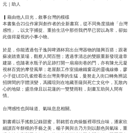
元｜助人
▎藉由他人目光，敘事台灣的模樣
本書集合21位作家與創作者的全新書寫，從不同角度描繪「台灣
感性」，以文字捕捉、重拾生活中那些我們早已習以為常，卻如
此值得凝視的小事小物。
於是，你能透過包子逸與啤酒杯寫出台灣器物的隨興百搭；跟著
蘇凌踏查菜場，觀察人間百態；透過李清志的雙眼重新發現違章
建築，也隨著水瓶子的足跡打開一扇扇街巷的門，亦有陳允元凝
視林百貨的摩登風華；老屋顏工作室描繪鐵窗花的靈魂線條，廖
小子從LED孔雀燈看出台灣美學的生猛，曼努走入街口轉角辨認
招牌間的字體演變，馮國瑄則在地藏菩薩與死亡文化中，瓦散內
心的地獄；盛浩偉且以花蓮的一雙雙雨鞋，刻畫互助與人間有
情。
台灣感性也與味道、氣味息息相關。
劉書甫以手搖飲記錄甜蜜，郭銘哲在肉燥飯裡尋找台味，潘家欣
細讀百年餅模的手藝之美，楊子興與古乃方則以顏色與氣味，重