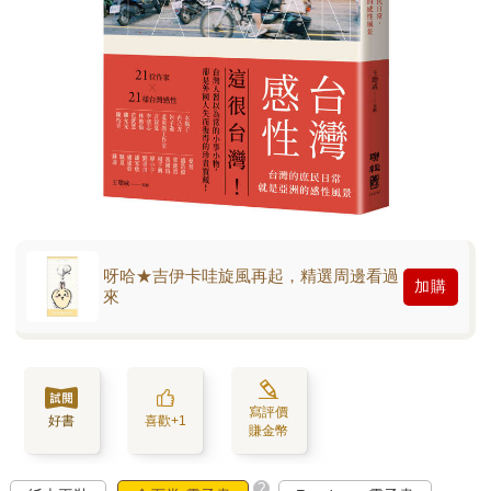
呀哈★吉伊卡哇旋風再起，精選周邊看過
加購
來
寫評價
好書
喜歡+1
賺金幣
?