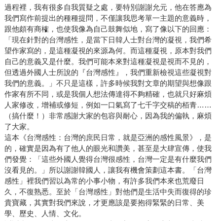
過程裡，我有很多自我質疑之處，要特別謝謝允元，他在答應為
我們寫作前提出的種種提問，不僅讓我思考單一主題的意義時，
跟他頗有商榷，也使我像為自己鼓舞似地，寫了像以下的回應：
「現在針對的台灣感性，是當下日韓人士對台灣的凝視，我們希
望作家寫的，是這種凝視的來源為何。而這種凝視，原本對我們
自己的意義又是什麼。我們可能本來對這種凝視是視而不見的，
但透過外國人士所說的『台灣感性』，我們重新檢視這些凝視對
我們的意義。」不只是這樣，許多時候我對文章的期望與想像跟
作家有所不同，或是我個人想法傳達得不夠精確，也就只好麻煩
人家修改，增補或修短，例如一口氣寫了七千字交稿的栢青……
（搞什麼！）非常感謝大家的包容與耐心，因為我的偏執，麻煩
了大家。
這本《台灣感性：台灣的庶民日常，就是亞洲的感性風景》，是
的，確實是因為有了他人的眼光和讚美，甚至是大肆宣傳，使我
們發覺：「這些外國人覺得台灣很感性，台灣一定是有什麼我們
沒看見的。」所以謝謝韓國人，讓我有機會策劃這本書。「台灣
感性」裡我們習以為常的小事小物，有許多我們本來也荒廢日
久，不復熟悉。至於「台灣感性」對他們是生活中失而復得的珍
貴寶藏，其實對我們來說，才更應該是要抱得緊緊的日常、美
學、歷史、人情、文化。