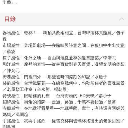
手藝」。
目錄
器物感性｜乾杯！──獨酌共飲兩相宜，台灣啤酒杯真隨意／包子
逸
市場感性｜菜場即劇場──在豬味與詩意之間，在狼狽中生出笑意
／蘇凌
房子感性｜化外之地──自由與混亂並存的違章建築／李清志
和洋感性｜摩登的表情──從林百貨到春天百貨，凝望文明的倒影
／陳允元
街巷感性｜門裡門外──那些被時間銘刻的印記／水瓶子
裝飾感性｜台灣鐵窗花──在線條幾何中，勾勒居住者的靈魂風景
／老屋顏工作室（辛永勝、楊朝景）
符號感性｜眼睛裡的孔雀──台灣街頭的LED美學／廖小子
招牌感性｜街角的招牌──走過、路過，千萬不要錯過／曼努
寺廟感性｜在地獄裡看星星──地藏菩薩、牽亡，有時還有阿媽與
媽媽／馮國瑄
手搖感性｜我與手搖飲──從雪克杯與玻璃杯搖盪出的老派甜蜜／
劉書甫