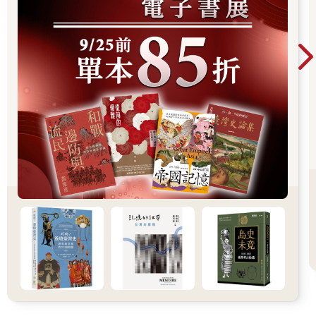
區同樣滿目瘡痍，只是當年的志工行，最終僅僅被分配到某個學
校的禮堂，搬運各界盛情捐贈的乾糧零食礦泉水。沒看見破損的
屋舍，沒看見災區的生活景象與人的模樣，甚至好像幫忙一整
天，連一點日光都沒有曝晒到，記得的只有磨石子地板的泥濘與
雜沓的腳印。這次前往光復，會有種特別期許自己能真的幫上些
什麼的心情，或許，多少也是出於過往這段經驗的緣故吧。
▎在日常添購雨鞋的異樣感
我把行程計劃告訴Y，他還需要點時間確認，我則趁著這空檔出門
添購必要裝備。其實據網路資訊，光復當地——更準確地說，是
光復車站前廣場的救災志工集散處——救災物資並不匱乏，除了
飲食之外，鏟子、手套、護目鏡、口罩、毛巾、清涼貼布等也都
非常充足，甚至連雨鞋都有前人遺留。想當志工者只要準備髒了
不心疼的衣褲，以及極少量的個人必需品即可。只是網路資訊也
特別提醒，當地淤泥深厚，難保泥底藏有銳物，故建議鞋底務必
夠厚，最好還要再加內墊保護腳底，避免意外穿刺受傷；然而如
此一來雨鞋更加密不透氣，整天穿著勢必悶出大量汗濕，沾滿個
人分泌氣味，所以介意二手雨鞋者，最好還是自備。
這倒令我遲疑了。也才意識到，雨鞋竟是這麼微妙的東西：它絕
非陌生之物，平常卻又幾乎不曾穿上。只因我早就被都市生活寵
壞，日常行住坐臥已過度可控，雨日單靠現今鞋款常見的防潑水
就已足夠，並沒有什麼非得涉足大水或行過沼窪的機會。這樣，