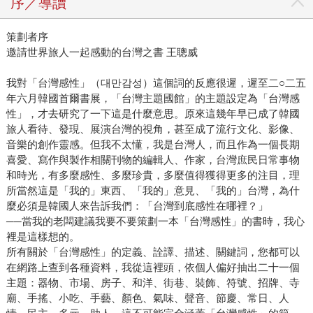
序／導讀
策劃者序
邀請世界旅人一起感動的台灣之書 王聰威
我對「台灣感性」（대만감성）這個詞的反應很遲，遲至二○二五
年六月韓國首爾書展，「台灣主題國館」的主題設定為「台灣感
性」，才去研究了一下這是什麼意思。原來這幾年早已成了韓國
旅人看待、發現、展演台灣的視角，甚至成了流行文化、影像、
音樂的創作靈感。但我不太懂，我是台灣人，而且作為一個長期
喜愛、寫作與製作相關刊物的編輯人、作家，台灣庶民日常事物
和時光，有多麼感性、多麼珍貴，多麼值得獲得更多的注目，理
所當然這是「我的」東西、「我的」意見、「我的」台灣，為什
麼必須是韓國人來告訴我們：「台灣到底感性在哪裡？」
──當我的老闆建議我要不要策劃一本「台灣感性」的書時，我心
裡是這樣想的。
所有關於「台灣感性」的定義、詮譯、描述、關鍵詞，您都可以
在網路上查到各種資料，我從這裡頭，依個人偏好抽出二十一個
主題：器物、市場、房子、和洋、街巷、裝飾、符號、招牌、寺
廟、手搖、小吃、手藝、顏色、氣味、聲音、節慶、常日、人