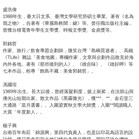
盛浩偉
1988年生，臺大日文系、臺灣文學研究所碩士畢業。著有《名為
我之物》，合著有《華麗島軼聞：鍵》等。曾任職出版社主編，
曾獲台積電青年學生文學獎、時報文學獎、金鼎獎等。
郭銘哲
作家、旅行／飲食專題企劃師，微笑台灣「島嶼晃遊者」、高鐵
《TLife》雜誌「美食地圖」專欄作家，文章與企劃作品散見於海
內外各地。著有《那些後到的人》、《雄合味》、《雄好呷》等
七本作品，粉專「飽島不藏：美食郭銘哲」。
馮國瑄
1989年出生。長大以後，曾經落髮剃度，披上袈裟，在法鼓山與
佛光山短期出家。散文作品《黑霧微光》，獲***、**、金石堂三
大通路「當月選書」。入圍梁實秋文學大師獎，入圍**閱讀職人
大賞「年度新人」。
楊子興
台南百年布莊「錦源興」第四代負責人，也是以印花為語言的設