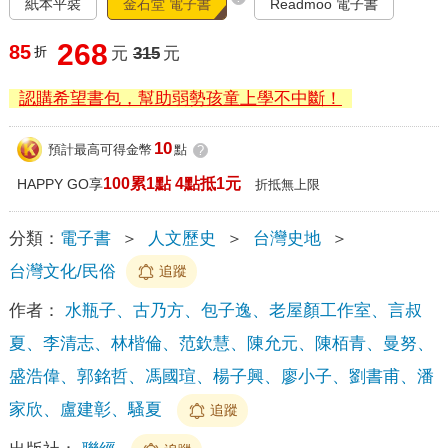
紙本平裝
金石堂 電子書
Readmoo 電子書
268
85
折
元
315
元
認購希望書包，幫助弱勢孩童上學不中斷！
10
預計最高可得金幣
點
?
100累1點 4點抵1元
HAPPY GO享
折抵無上限
分類：
電子書
＞
人文歷史
＞
台灣史地
＞
台灣文化/民俗
追蹤
作者：
水瓶子、古乃方、包子逸、老屋顏工作室、言叔
夏、李清志、林楷倫、范欽慧、陳允元、陳栢青、曼努、
盛浩偉、郭銘哲、馮國瑄、楊子興、廖小子、劉書甫、潘
家欣、盧建彰、騷夏
追蹤