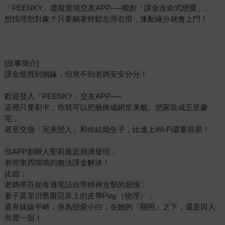
「PEENKY」虛擬實境交友APP──獨創「課金改命式戀愛」。
想找理想對象？只要躺著輕鬆左滑右滑，速配緣分就會上門！
[故事簡介]
課金能買到姻緣，但買不到老媽安安分分！
歡迎登入「PEENKY」交友APP──
這裡只要刷卡，你就可以把臉換成絕世美貌、把家裝成五星豪
宅，
甚至交個「完美戀人」和你結婚生子，比連上Wi-Fi還要容易！
但APP創辦人聖莉最近崩潰發現，
有些東西喵喵的無法課金解決！
比如：
老媽蒂芬妮每通電話自帶精神攻擊的親情；
妻子莫茉仍舊厭惡床上的皮帶Play（物理）；
還有妹妹平崎，身為戀愛小白，在她的「關照」之下，還是與人
共度一宿！