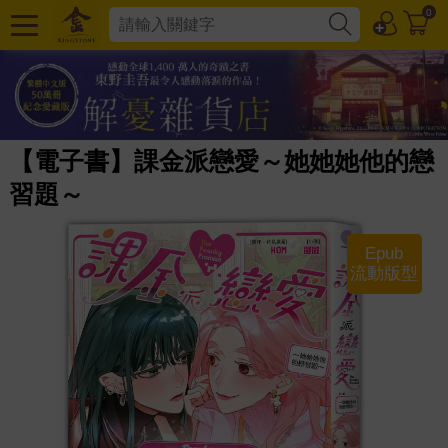
0
【電子書】課金派戀愛～她她她他的戀
習題～
Epub
流動版型