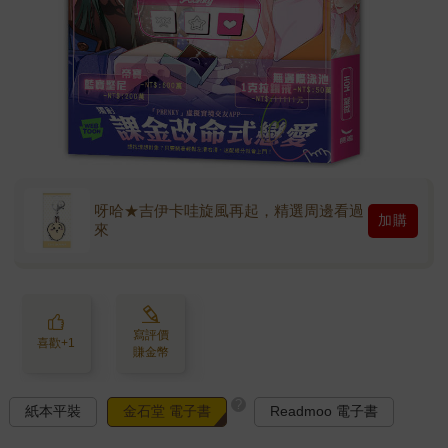
呀哈★吉伊卡哇旋風再起，精選周邊看過
加購
來
寫評價
喜歡+1
賺金幣
?
紙本平裝
金石堂 電子書
Readmoo 電子書