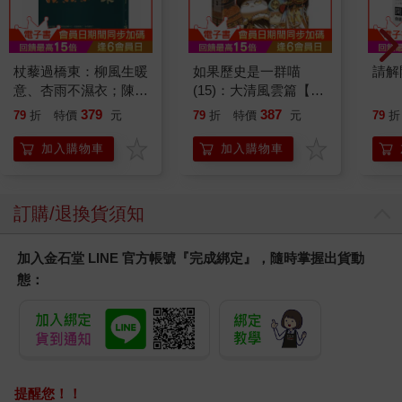
杖藜過橋東：柳風生暖
如果歷史是一群喵
請解
意、杏雨不濕衣；陳亮
(15)：大清風雲篇【萌
恭談以心轉境的適齡漫
貓漫畫學歷史】
379
387
79
折
特價
元
79
折
特價
元
79
折
想
加入購物車
加入購物車
訂購/退換貨須知
加入金石堂 LINE 官方帳號『完成綁定』，隨時掌握出貨動
態：
提醒您！！