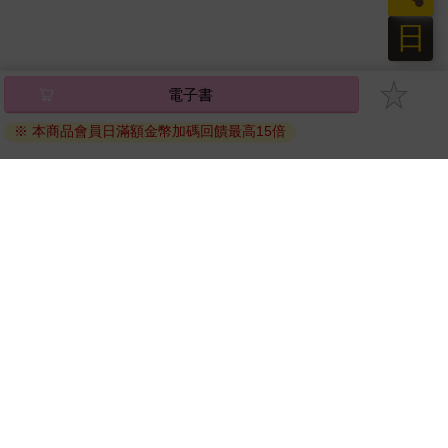
日
電子書
※ 本商品會員日滿額金幣加碼回饋最高15倍
關於我們
門市查詢
分紅大聯盟
客服中心
加好友
訂閱
粉絲團
追蹤
聯絡我們
公司名稱：金石網絡股份有限公司
統編 : 70832800