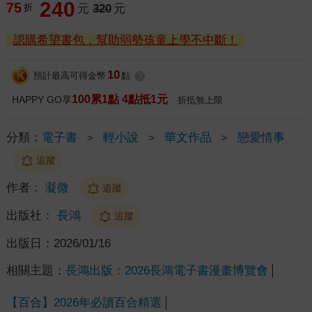
240
75
折
元
320
元
認購希望書包，幫助弱勢孩童上學不中斷！
10
預計最高可得金幣
點
?
100累1點 4點抵1元
HAPPY GO享
折抵無上限
分類：
電子書
＞
輕小說
＞
華文作品
＞
戀愛情事
追蹤
作者：
凝微
追蹤
出版社：
長鴻
追蹤
出版日：
2026/01/16
相關主題：
長鴻出版：2026長鴻電子書漫畫博覽會
【百合】2026年必讀百合精選