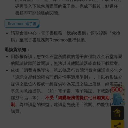
碼再登入下載您所購買的電子書。完成下載後，點選任一
書籍即可開始離線閱讀。
請至會員中心→電子書服務「我的e書櫃」領取複製『兌換
碼』至電子書服務商Readmoo進行兌換。
退換貨須知：
因版權保護，您在金石堂所購買的電子書僅能以金石堂專屬
的閱讀軟體開啟閱讀，無法以其他閱讀器或直接下載檔案。
依據「消費者保護法」第19條及行政院消費者保護處公告之
「通訊交易解除權合理例外情事適用準則」，非以有形媒介
提供之數位內容或一經提供即為完成之線上服務，經消費者
事先同意始提供。（如：電子書、電子雜誌、下載版軟體、
虛擬商品…等），
不受「網購服務需提供七日鑑賞期」的限
制
。為維護您的權益，建議您先使用「試閱」功能後再付款
會
購買。
員