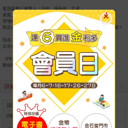
更別提那三個男人：汪佐、張向佑、立成，
表面上只是職員與用戶的關係，
背地裡居然組成「我家到底誰是爸」的多元家庭！
而且更糟糕的是，他們三人的糾葛似乎與公主老媽蒂芬妮有關？
現在，虛擬和現實的界線就像聖莉的理智線──
正在全面斷裂瓦解中！
《PEENKY》真人崩潰實境秀，
教你用新臺幣買快樂，用血淚學人生！
詳細資料
語言
中文繁體
裝訂
ISBN
9786264309783
分級
普通級
商品規