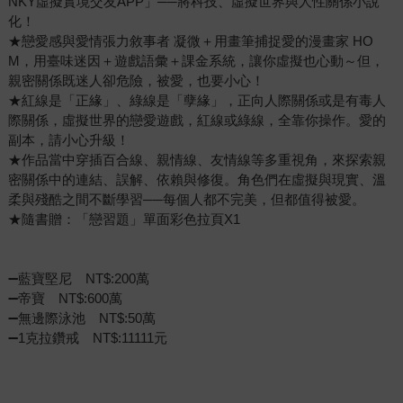
NKY虛擬實境交友APP」──將科技、虛擬世界與人性關係小說
化！
★戀愛感與愛情張力敘事者 凝微＋用畫筆捕捉愛的漫畫家 HO
M，用臺味迷因＋遊戲語彙＋課金系統，讓你虛擬也心動～但，
親密關係既迷人卻危險，被愛，也要小心！
★紅線是「正緣」、綠線是「孽緣」，正向人際關係或是有毒人
際關係，虛擬世界的戀愛遊戲，紅線或綠線，全靠你操作。愛的
副本，請小心升級！
★作品當中穿插百合線、親情線、友情線等多重視角，來探索親
密關係中的連結、誤解、依賴與修復。角色們在虛擬與現實、溫
柔與殘酷之間不斷學習──每個人都不完美，但都值得被愛。
★隨書贈：「戀習題」單面彩色拉頁X1
➖藍寶堅尼 NT$:200萬
➖帝寶 NT$:600萬
➖無邊際泳池 NT$:50萬
➖1克拉鑽戒 NT$:11111元