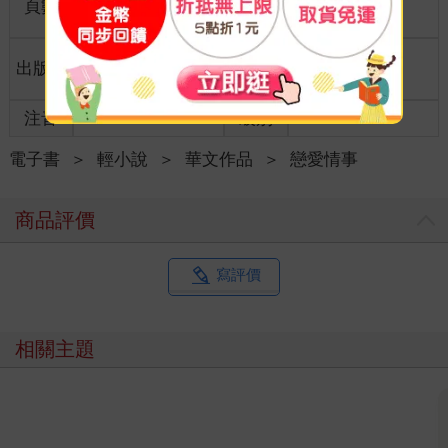
頁數
400
25開15*21cm
格
適讀年
出版地
台灣
全齡適讀
齡
注音
級別
電子書
＞
輕小說
＞
華文作品
＞
戀愛情事
商品評價
寫評價
相關主題