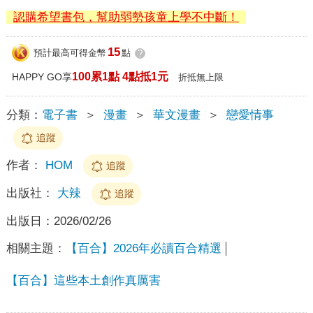
認購希望書包，幫助弱勢孩童上學不中斷！
15
預計最高可得金幣
點
?
100累1點 4點抵1元
HAPPY GO享
折抵無上限
分類：
電子書
＞
漫畫
＞
華文漫畫
＞
戀愛情事
追蹤
作者：
HOM
追蹤
出版社：
大辣
追蹤
出版日：
2026/02/26
相關主題：
【百合】2026年必讀百合精選
【百合】這些本土創作真厲害