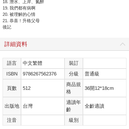
18. 潛水、上岸、氮醉
19. 我們都有病啊
20. 被理解的心情
21. 恭喜！升格父母
後記
詳細資料
語言
中文繁體
裝訂
ISBN
9786267562376
分級
普通級
商品規
頁數
512
36開12*18cm
格
適讀年
出版地
台灣
全齡適讀
齡
注音
級別