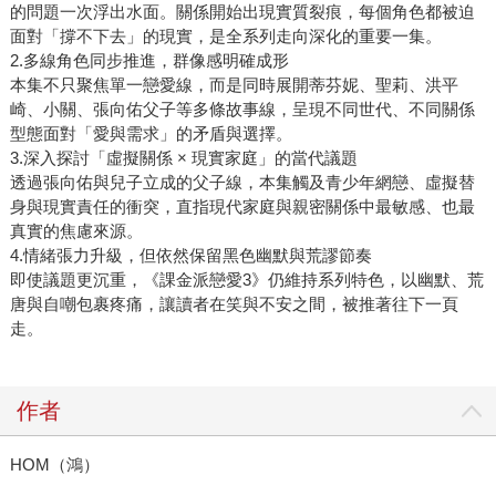
的問題一次浮出水面。關係開始出現實質裂痕，每個角色都被迫
面對「撐不下去」的現實，是全系列走向深化的重要一集。
2.多線角色同步推進，群像感明確成形
本集不只聚焦單一戀愛線，而是同時展開蒂芬妮、聖莉、洪平
崎、小關、張向佑父子等多條故事線，呈現不同世代、不同關係
型態面對「愛與需求」的矛盾與選擇。
3.深入探討「虛擬關係 × 現實家庭」的當代議題
透過張向佑與兒子立成的父子線，本集觸及青少年網戀、虛擬替
身與現實責任的衝突，直指現代家庭與親密關係中最敏感、也最
真實的焦慮來源。
4.情緒張力升級，但依然保留黑色幽默與荒謬節奏
即使議題更沉重，《課金派戀愛3》仍維持系列特色，以幽默、荒
唐與自嘲包裹疼痛，讓讀者在笑與不安之間，被推著往下一頁
走。
作者
HOM（鴻）