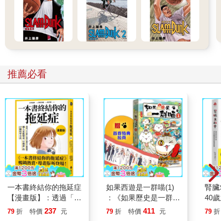
推薦必看
一本書終結你的拖延症
如果西遊是一群喵(1)
腎臟
【漫畫版】：透過「小
：《如果歷史是一群
40
行動」打開大腦的行動
喵》作者最新力作，附
就告
237
411
79
折
特價
元
79
折
特價
元
79
折
開關，懶人也能變身
【首卷特典】拉頁