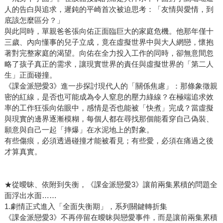
人的告白與追求，遲鈍的平崎首次被迫思考：「友情與愛情，到
底該怎麼區分？」
與此同時，單親爸爸張向佑正面臨巨大的家庭危機。他那年僅十
三歲、內向懂事的兒子立成，竟在虛擬世界中與大人網戀，懷抱
著對完整家庭的渴望。向佑在全力投入工作的同時，卻無意間忽
略了孩子真正的需求，讓現實世界的責任與虛擬世界的「第二人
生」正面碰撞。
《課金派戀愛3》進一步探討現代人的「關係焦慮」：那條象徵親
密的紅線，是否也可能成為令人窒息的壓力綠線？在極端追求效
率的工作狂張向佑眼中，感情是否也能被「快煮」完成？當虛擬
與現實的邊界逐漸模糊，每個人都在尋找那個能看穿自己偽裝、
願意與自己一起「摔爆」在水泥地上的對象。
有些傷痕，必須透過碰撞才能被看見；有些愛，必須在痛過之後
才算真實。
★從曖昧、依附到失衡，《課金派戀愛3》讓前兩集累積的問題全
面浮出水面……
1.劇情正式進入「全面失衡期」，系列關鍵轉折集
《課金派戀愛3》不再停留在曖昧與戀愛事件，而是讓前兩集累積