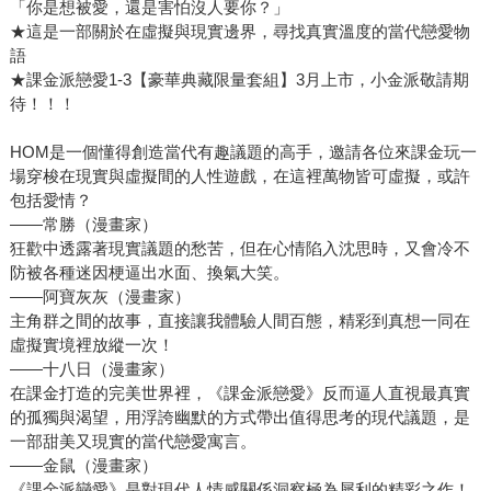
「你是想被愛，還是害怕沒人要你？」
★這是一部關於在虛擬與現實邊界，尋找真實溫度的當代戀愛物
語
★課金派戀愛1-3【豪華典藏限量套組】3月上市，小金派敬請期
待！！！
HOM是一個懂得創造當代有趣議題的高手，邀請各位來課金玩一
場穿梭在現實與虛擬間的人性遊戲，在這裡萬物皆可虛擬，或許
包括愛情？
――常勝（漫畫家）
狂歡中透露著現實議題的愁苦，但在心情陷入沈思時，又會冷不
防被各種迷因梗逼出水面、換氣大笑。
――阿寶灰灰（漫畫家）
主角群之間的故事，直接讓我體驗人間百態，精彩到真想一同在
虛擬實境裡放縱一次！
――十八日（漫畫家）
在課金打造的完美世界裡，《課金派戀愛》反而逼人直視最真實
的孤獨與渴望，用浮誇幽默的方式帶出值得思考的現代議題，是
一部甜美又現實的當代戀愛寓言。
――金鼠（漫畫家）
《課金派戀愛》是對現代人情感關係洞察極為犀利的精彩之作！