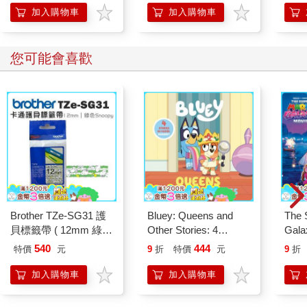
「行動派」的37個科
加入購物車
加入購物車
學方法
您可能會喜歡
Brother TZe-SG31 護
Bluey: Queens and
The 
貝標籤帶 ( 12mm 綠色
Other Stories: 4
Gala
SNOOPY )
Stories in 1 Book.
Peac
540
444
特價
元
9
折
特價
元
9
折
Hooray!
Surpri
Mari
加入購物車
加入購物車
Stor