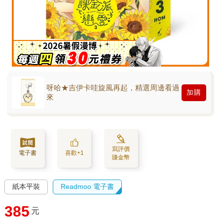
呀哈★吉伊卡哇旋風再起，精選周邊看過
加購
來
寫評價
電子書
喜歡+1
賺金幣
紙本平裝
Readmoo 電子書
385
元