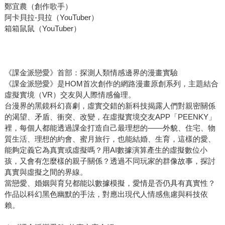
鄭宜農（創作歌手）
阿卡貝拉-貝拉（YouTuber）
箱箱鼠鼠（YouTuber）
《課金派戀愛》首部：探測人類情感邊界的漫畫實驗
《課金派戀愛》是HOM首次創作的網路漫畫原創系列，主題結合
虛擬實境（VR）交友與人際情感倫理。
台漫界的黑鏡科幻喜劇，虛實交錯的新科技揭露人們對親密關係
的渴望、矛盾、衝突、改變，在虛擬實境交友APP「PEENKY」
裡，每個人都能透過課金打造自己最理想的――外貌、住宅、物
質生活、理想的約會、蜜月旅行，也能結婚、生育，這樣的愛、
能夠定義它為真實或虛擬嗎？用AI數據演算產生的虛擬數位小
孩，又會有怎麼樣的親子關係？透過不同玩家的群像故事，探討
真實與虛擬之間的界線。
當戀愛、婚姻與育兒都能以數據模擬，愛情是否仍具有真實性？
作品以科幻黑色幽默的手法，對應出現代人情感焦慮與科技依
賴。