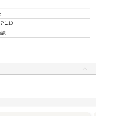
級
.7*1.10
適讀