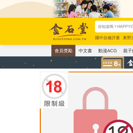
國中自修評量
東野
唯紅花綻放
奧德賽
會員獎勵
中文書
動漫ACG
親子