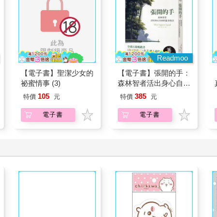
Readmoo
【電子書】聖潔少女的
【電子書】張開的手：
祕蜜情事 (3)
森林智者活出身心自由
的溫柔指引
105
385
特價
元
特價
元
電子書
電子書