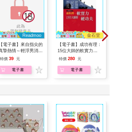
Readmoo
金石堂
【電子書】來自指尖的
【電子書】成功有理：
【電子
真摯熱情～輕浮男消防
15位大師的軟實力硬
探原來
員帶著熱烈眼神擁抱我
功夫
39
280
29
特價
元
特價
元
特價
～(第08話)
電子書
電子書