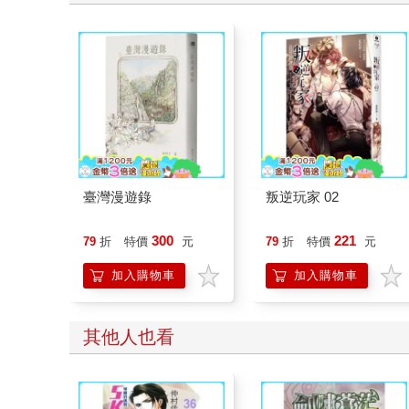
臺灣漫遊錄
叛逆玩家 02
300
221
79
折
特價
元
79
折
特價
元
加入購物車
加入購物車
其他人也看