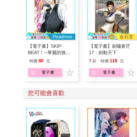
Readmoo
金石堂
【電子書】SKIP‧
【電子書】劍嘯蒼茫
BEAT！─華麗的挑戰─
17：劍動天下
（36）
80
119
特價
元
7
折
特價
元
電子書
電子書
您可能會喜歡