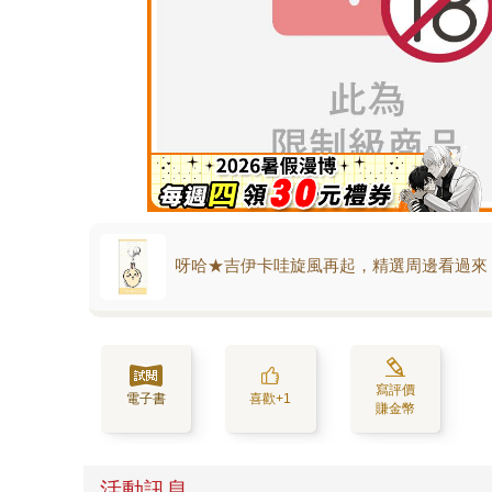
呀哈★吉伊卡哇旋風再起，精選周邊看過來
寫評價
電子書
喜歡+1
賺金幣
活動訊息