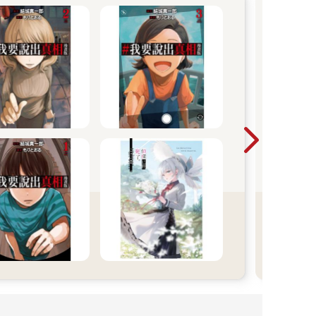
尖
漫
青春