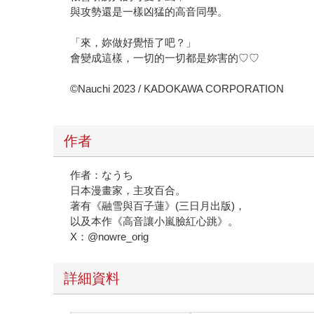
與攻勢還是一樣凶猛的高音同學。
「來，妳做好覺悟了吧？」
會變成這樣，一切的一切都是妳害的♡♡
©Nauchi 2023 / KADOKAWA CORPORATION
作者
作者：なうち
日本漫畫家，主攻百合。
著有《融雪與百子蓮》(三日月出版)，
以及本作《高音讓小嵐臉紅心跳》。
X：@nowre_orig
詳細資料