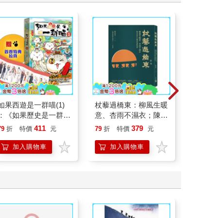
如果西遊是一群喵(1)
杖藜過橋東：柳風生暖
演員們
：《如果歷史是一群
意、杏雨不濕衣；陳亮
底外傳
喵》作者最新力作，附
恭談以心轉境的適齡漫
411
379
79
折
特價
元
79
折
特價
元
79
折
【首卷特典】拉頁
想
加入購物車
加入購物車
加