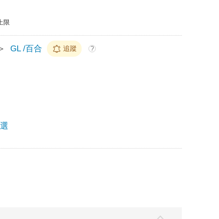
上限
＞
GL /百合
追蹤
?
精選