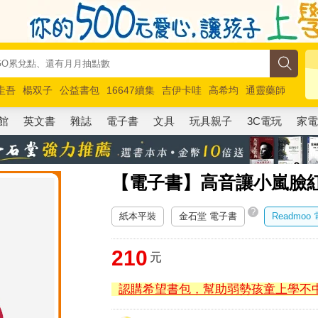
圭吾
楊双子
公益書包
16647續集
吉伊卡哇
高希均
通靈藥師
路邊攤新作
馬斯克
玩具總動員5
超慢跑
館
英文書
雜誌
電子書
文具
玩具親子
3C電玩
家
【電子書】高音讓小嵐臉紅心
?
紙本平裝
金石堂 電子書
Readmoo
210
元
認購希望書包，幫助弱勢孩童上學不