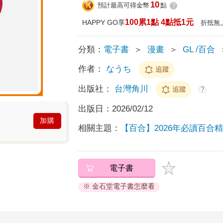
10
預計最高可得金幣
點
?
100累1點 4點抵1元
HAPPY GO享
折抵無
分類：
電子書
＞
漫畫
＞
GL /百合
作者：
なうち
追蹤
出版社：
台灣角川
追蹤
?
出版日：
2026/02/12
加購
相關主題：
【百合】2026年必讀百合
電子書
※ 金石堂電子書怎麼看