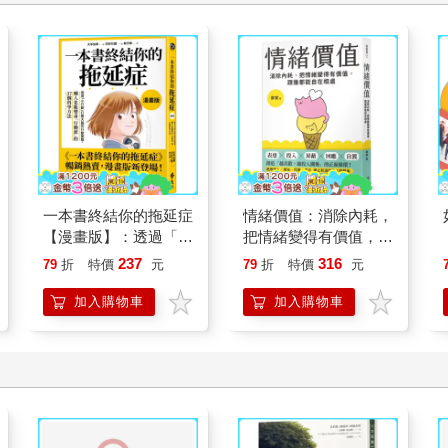
一本書終結你的拖延症
情緒價值：消除內耗，
【漫畫版】：透過「小
把情緒變得有價值，跟
行動」打開大腦的行動
誰都能自在相處
237
316
79
折
特價
元
79
折
特價
元
開關，懶人也能變身
「行動派」的37個科
加入購物車
加入購物車
學方法