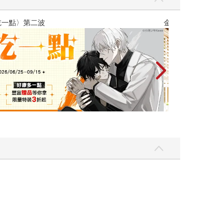
校第一美少女商量彼此摯友的戀愛煩惱，不知不覺間她竟成為我最親