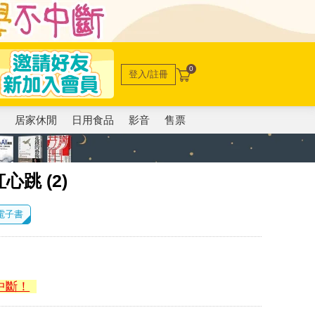
0
登入/註冊
電
居家休閒
日用食品
影音
售票
跳 (2)
 電子書
中斷！