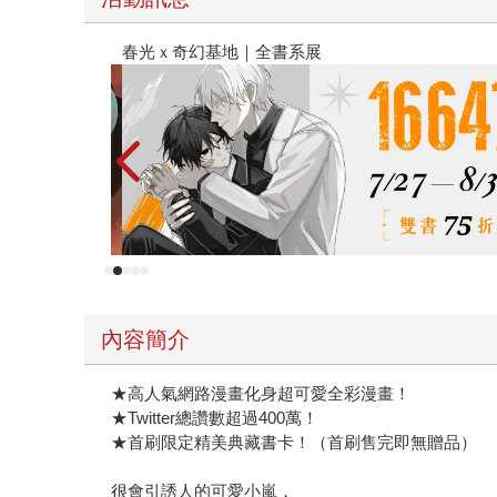
金石堂2026海外優惠：電子書
內容簡介
★高人氣網路漫畫化身超可愛全彩漫畫！
★Twitter總讚數超過400萬！
★首刷限定精美典藏書卡！（首刷售完即無贈品）
很會引誘人的可愛小嵐，