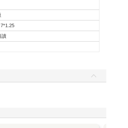
級
.7*1.25
適讀