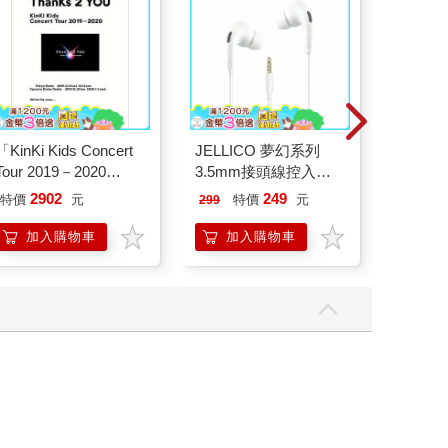
「KinKi Kids Concert
JELLICO 夢幻系列
韓國SA
Tour 2019－2020
3.5mm接頭線控入耳
山鬼怪
ThanKs 2 YOU」DVD
式耳機 JEE-X12-WT
450公克
2902
249
特價
元
特價
元
59
折
299
初回盤
加入購物車
加入購物車
加