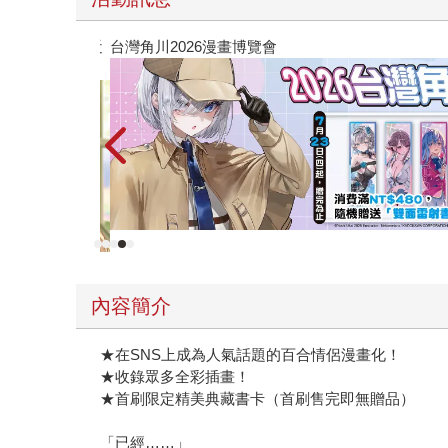
會
攻殼機動
內容簡介
★在SNS上成為人氣話題的百合情侶漫畫化！
★收錄眾多全彩插畫！
★首刷限定精美典藏書卡（首刷售完即無贈品）
「已經……」