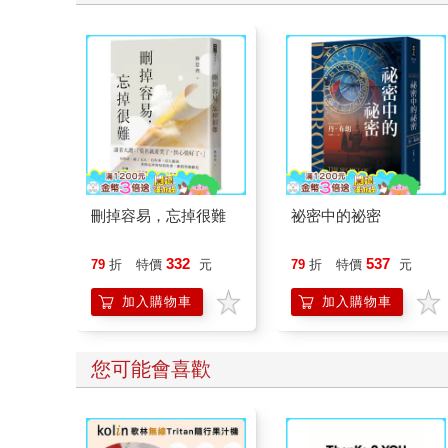
刪掉容易，忘掉很難
祕密中的祕密
332
537
79
折
特價
元
79
折
特價
元
加入購物車
加入購物車
您可能會喜歡