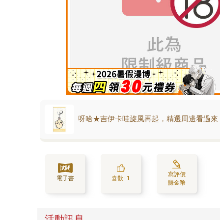
呀哈★吉伊卡哇旋風再起，精選周邊看過來
寫評價
電子書
喜歡+1
賺金幣
活動訊息