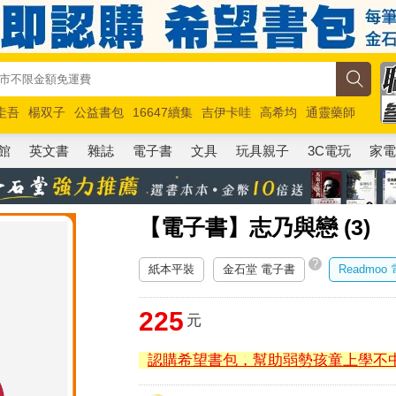
圭吾
楊双子
公益書包
16647續集
吉伊卡哇
高希均
通靈藥師
路邊攤新作
馬斯克
玩具總動員5
超慢跑
館
英文書
雜誌
電子書
文具
玩具親子
3C電玩
家
【電子書】志乃與戀 (3)
?
紙本平裝
金石堂 電子書
Readmoo
225
元
認購希望書包，幫助弱勢孩童上學不