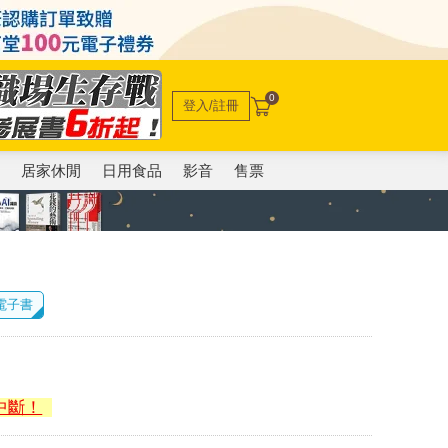
0
登入/註冊
電
居家休閒
日用食品
影音
售票
 電子書
中斷！