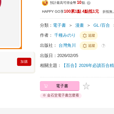
10
預計最高可得金幣
點
?
100累1點 4點抵1元
HAPPY GO享
折抵無
分類：
電子書
＞
漫畫
＞
GL /百合
作者：
千種みのり
追蹤
出版社：
台灣角川
追蹤
?
出版日：
2026/02/05
加購
相關主題：
【百合】2026年必讀百合
電子書
※ 金石堂電子書怎麼看