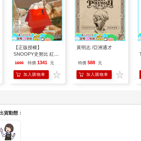
【正版授權】
黃明志 /亞洲通才
SNOOPY史努比 紅屋
造型聲控燈 夜燈 氣氛
1341
588
特價
元
特價
元
1690
燈
加入購物車
加入購物車
握出貨動態：