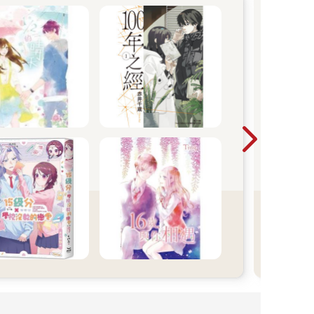
黃
從黑
能用
心的
的掙
瞬間
笑、
《奈
異世
推出
一次
年代