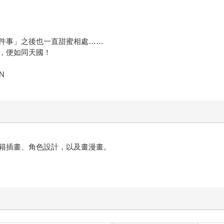
件事」之後也一直甜蜜相處……
，便如同天國！
ON
籍插畫、角色設計，以及畫漫畫。