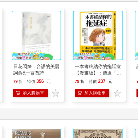
日花閃爍：台語的美麗
一本書終結你的拖延症
詞彙&一百首詩
【漫畫版】：透過「小
行動」打開大腦的行動
356
237
79
折
特價
元
79
折
特價
元
開關，懶人也能變身
「行動派」的37個科
加入購物車
加入購物車
學方法