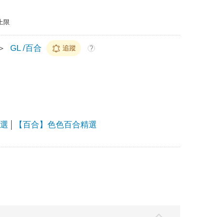
上限
＞
GL /百合
追蹤
?
精選
【百合】色色百合精選