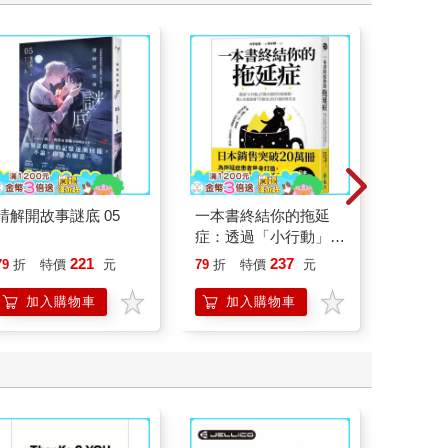
畫世
請解開故事謎底 05
一本書終結你的拖延
如果西遊
症：透過「小行動」打
：《如
開大腦的行動開關，懶
喵》作
221
237
79
折
特價
元
79
折
特價
元
79
折
人也能變身「行動派」
【首卷
的37個科學方法
加入購物車
加入購物車
加