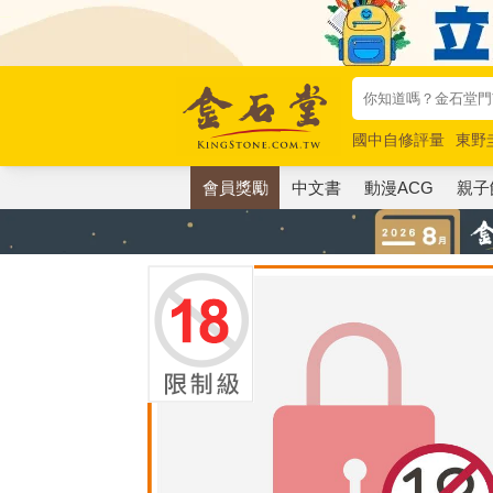
國中自修評量
東野
唯紅花綻放
奧德賽
會員獎勵
中文書
動漫ACG
親子