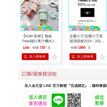
【Kolin 歌林】無線
近畿小子/近畿小子巡
Tritan隨行果汁機(KJE-
迴演唱會2019－2020
MN502)
ThanKs 2 YOU 藍光初
720
1880
特價
元
特價
元
1280
回版（3Blu－ray）
加入購物車
加入購物車
訂購/退換貨須知
加入金石堂 LINE 官方帳號『完成綁定』，隨時掌