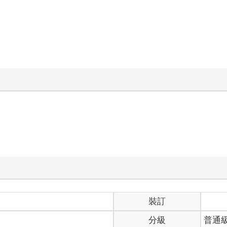
裝訂
分級
普通