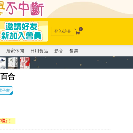
0
登入/註冊
電
居家休閒
日用食品
影音
售票
的百合
 電子書
中斷！