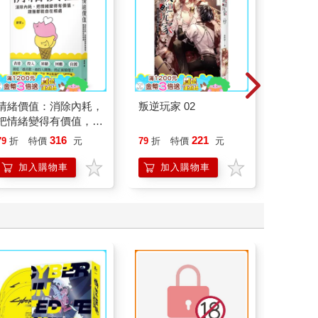
情緒價值：消除內耗，
叛逆玩家 02
一本書
把情緒變得有價值，跟
症：透
誰都能自在相處
開大腦
316
221
79
折
特價
元
79
折
特價
元
79
折
人也能
的37
加入購物車
加入購物車
加