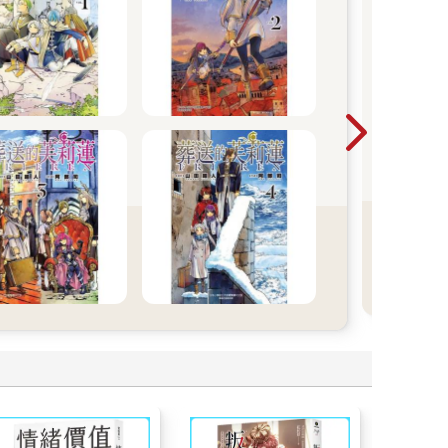
【
】
才
《惡
凡少
全
《心
姊和
還亂