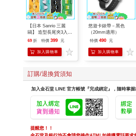
金石堂
金石堂
【電子書】韋伯方法論
【電子書】櫻花莊的寵
文集
物女孩（7.5）
520
150
特價
元
特價
元
電子書
電子書
其他人也看
金石堂
金石堂