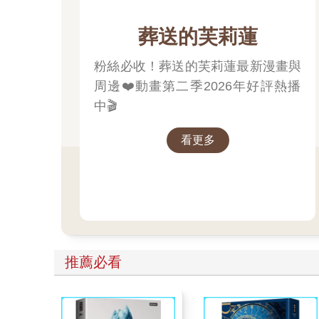
葬送的芙莉蓮
粉絲必收！葬送的芙莉蓮最新漫畫與
周邊❤️動畫第二季2026年好評熱播
中🎬
看更多
推薦必看