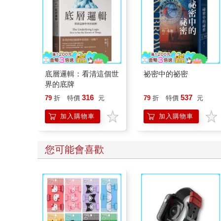
底層邏輯：看清這個世
祕密中的祕密
界的底牌
316
537
79
折
特價
元
79
折
特價
元
加入購物車
加入購物車
其他人也買