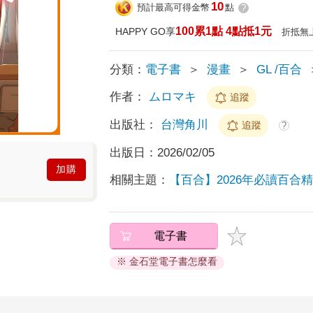
10
預計最高可得金幣
點
?
100累1點 4點抵1元
HAPPY GO享
折抵無
分類：
電子書
＞
漫畫
＞
GL /百合
作者：
ムロマキ
追蹤
出版社：
台灣角川
追蹤
?
出版日：
2026/02/05
加購
相關主題：
【百合】2026年必讀百合
電子書
※ 金石堂電子書怎麼看