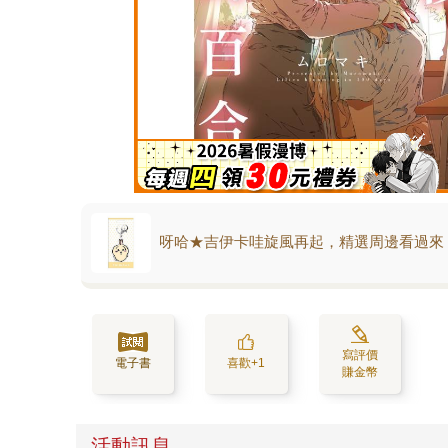
呀哈★吉伊卡哇旋風再起，精選周邊看過來
寫評價
電子書
喜歡+1
賺金幣
活動訊息