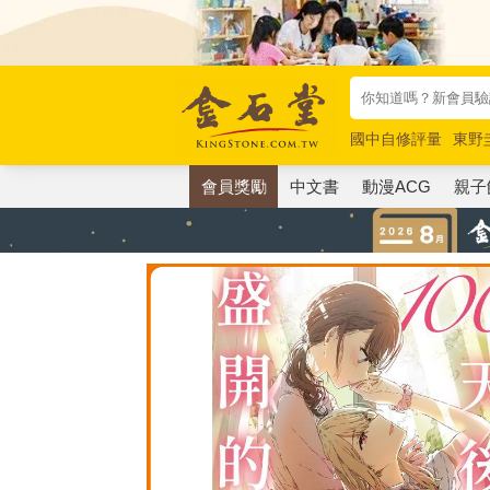
國中自修評量
東野
唯紅花綻放
奧德賽
會員獎勵
中文書
動漫ACG
親子