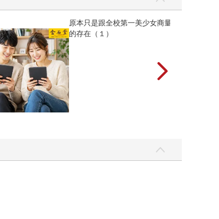
彼此摯友的戀愛煩惱，不知不覺間她竟成為我最親近
台灣角川2026