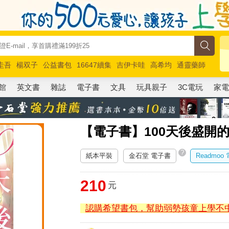
圭吾
楊双子
公益書包
16647續集
吉伊卡哇
高希均
通靈藥師
路邊攤新作
馬斯克
玩具總動員5
超慢跑
館
英文書
雜誌
電子書
文具
玩具親子
3C電玩
家
【電子書】100天後盛開
?
紙本平裝
金石堂 電子書
Readmoo
210
元
認購希望書包，幫助弱勢孩童上學不