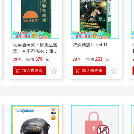
杖藜過橋東：柳風生暖
特殊傳說Ⅲ vol.11
意、杏雨不濕衣；陳亮
恭談以心轉境的適齡漫
379
253
79
折
特價
元
79
折
特價
元
想
加入購物車
加入購物車