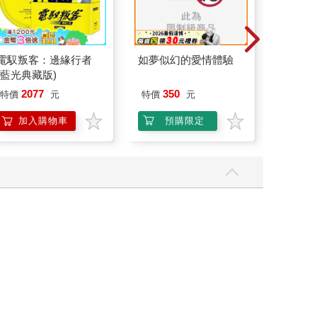
金石堂
金石堂
【電子書】池田夏希
【電子書】室內之詩
【電子
ナツキプリズム
命・性愛 
30
196
10
特價
元
7
折
特價
元
特價
電子書
電子書
Readmoo
金石堂