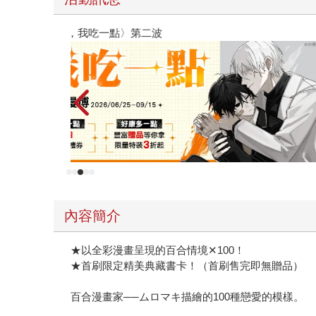
金石堂2026海外優惠：電子書
內容簡介
★以全彩漫畫呈現的百合情境✕100！
★首刷限定精美典藏書卡！（首刷售完即無贈品）
百合漫畫家──ムロマキ描繪的100種戀愛的模樣。