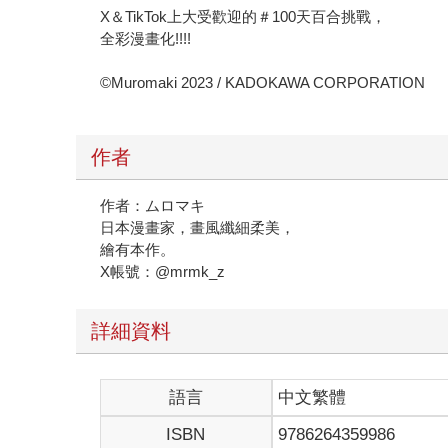
X＆TikTok上大受歡迎的＃100天百合挑戰，
全彩漫畫化!!!!
©Muromaki 2023 / KADOKAWA CORPORATION
作者
作者：ムロマキ
日本漫畫家，畫風纖細柔美，
繪有本作。
X帳號：@mrmk_z
詳細資料
語言
中文繁體
ISBN
9786264359986