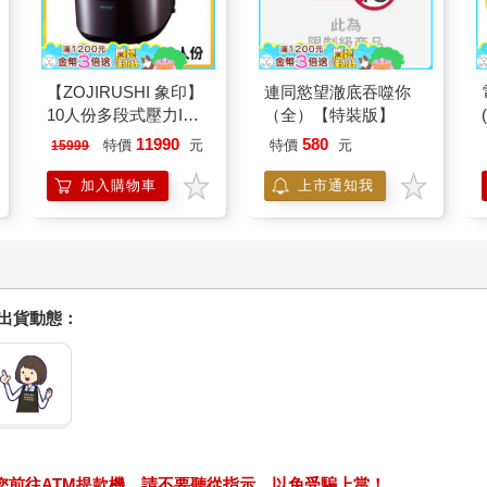
Readmoo
金石堂
【電子書】「自己究竟
【電子書】最權威的延
能成長到什麼地步呢？
世大學韓國語練習本
我的答案是沒有極限」
（1）
320
224
特價
元
特價
元
電子書
電子書
Readmoo
金石堂