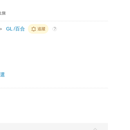
上限
＞
GL /百合
追蹤
?
精選