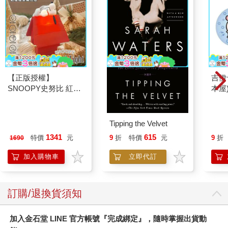
【正版授權】
吉伊
SNOOPY史努比 紅屋
本屋
造型聲控燈 夜燈 氣氛
燈
Tipping the Velvet
1341
615
特價
元
9
折
特價
元
9
折
1690
加入購物車
立即代訂
訂購/退換貨須知
加入金石堂 LINE 官方帳號『完成綁定』，隨時掌握出貨動