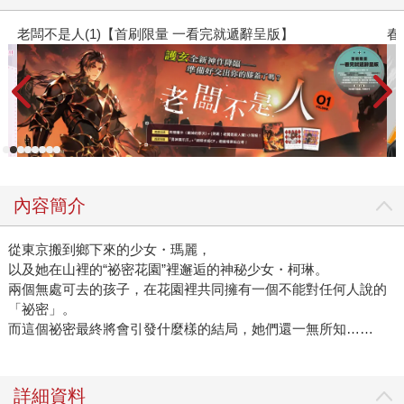
春光ｘ奇幻基地｜全書系展
內容簡介
從東京搬到鄉下來的少女・瑪麗，
以及她在山裡的“祕密花園”裡邂逅的神秘少女・柯琳。
兩個無處可去的孩子，在花園裡共同擁有一個不能對任何人說的
「祕密」。
而這個祕密最終將會引發什麼樣的結局，她們還一無所知……
詳細資料