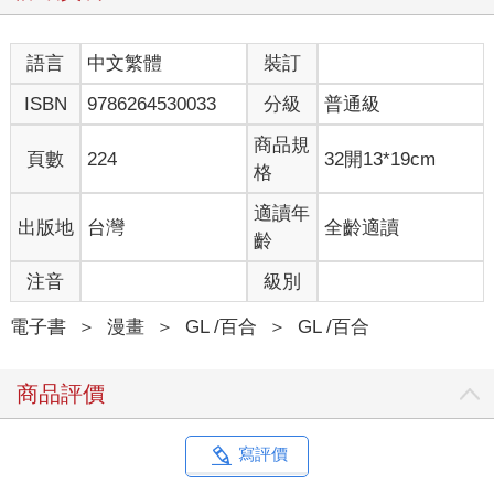
語言
中文繁體
裝訂
ISBN
9786264530033
分級
普通級
商品規
頁數
224
32開13*19cm
格
適讀年
出版地
台灣
全齡適讀
齡
注音
級別
電子書
＞
漫畫
＞
GL /百合
＞
GL /百合
商品評價
寫評價