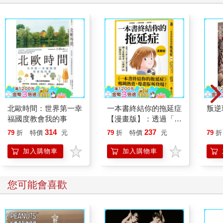
北歐時間：世界第一幸
一本書終結你的拖延症
叛逆
福國度教會我的事
【漫畫版】：透過「小
行動」打開大腦的行動
314
237
79
折
特價
元
79
折
特價
元
79
折
開關，懶人也能變身
「行動派」的37個科
加入購物車
加入購物車
學方法
您可能會喜歡