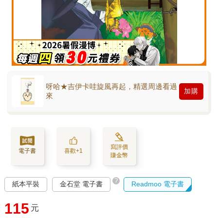
呀哈★吉伊卡哇旋風再起，精選周邊看過
加購
來
寫評價
電子書
喜歡+1
賺金幣
?
紙本平裝
金石堂 電子書
Readmoo 電子書
115
元