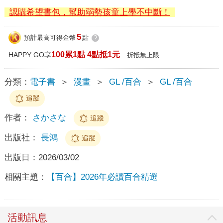
認購希望書包，幫助弱勢孩童上學不中斷！
5
預計最高可得金幣
點
?
100累1點 4點抵1元
HAPPY GO享
折抵無上限
分類：
電子書
＞
漫畫
＞
GL /百合
＞
GL /百合
追蹤
作者：
さかさな
追蹤
出版社：
長鴻
追蹤
出版日：
2026/03/02
相關主題：
【百合】2026年必讀百合精選
活動訊息