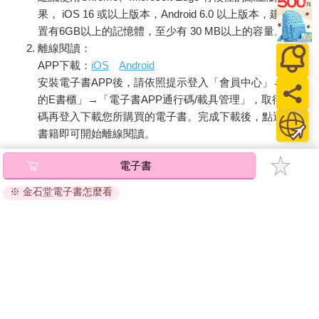
果， iOS 16 或以上版本，Android 6.0 以上版本，建議裝
置有6GB以上的記憶體，至少有 30 MB以上的容量。
離線閱讀：
APP下載：
iOS
Android
安裝電子書APP後，請依照提示登入「會員中心」→「我
的E書櫃」→「電子書APP通行碼/載具管理」，取得通行
碼再登入下載您所購買的電子書。完成下載後，點選任一
書籍即可開始離線閱讀。
電子書
請至會員中心→電子書服務「我的e書櫃」領取複製『兌換
※ 金石堂電子書怎麼看
碼』至電子書服務商Readmoo進行兌換。
退換貨須知：
因版權保護，您在金石堂所購買的電子書僅能以金石堂專屬
的閱讀軟體開啟閱讀，無法以其他閱讀器或直接下載檔案。
依據「消費者保護法」第19條及行政院消費者保護處公告之
「通訊交易解除權合理例外情事適用準則」，非以有形媒介
提供之數位內容或一經提供即為完成之線上服務，經消費者