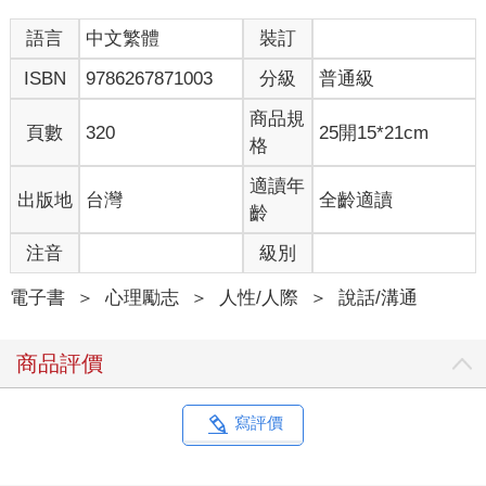
身處這樣的動盪之中，對人與人之間談心交流的需求，變得更加
迫切。我們快速奔向充滿未知的未來，卻有許多人感覺愈來愈迷
語言
中文繁體
裝訂
惘。畢竟，連眼前的科技都還沒精通，明天又出現了新的科技。
ISBN
9786267871003
分級
普通級
大家可能在電腦螢幕前感到孤立，因為有些對話沒有進行而深感
困擾。
商品規
而探索這些未知的領域，需要一套新的技能。我們需要超脫有限
頁數
320
25開15*21cm
格
的自我、掌握新技巧和建立關係的工具，以重新連結彼此。無論
眼前是什麼特殊挑戰，例如破碎的關係、家中未知的情況或重大
適讀年
出版地
台灣
全齡適讀
的職業選擇，都可以做好應變、克服衝擊，因為我們懂得進行有
齡
意義的對話。
注音
級別
……
電子書
＞
心理勵志
＞
人性/人際
＞
說話/溝通
本書的使用方式
商品評價
在第一部分，我指出對話是人生發展的主要媒介，微小的改變可
以造成很大的不同。我概述了破壞對話的情況，並說明為何成為
寫評價
更有自覺、有創意的參與者，有助於改變我們談話的方法，得到
更好的結果。