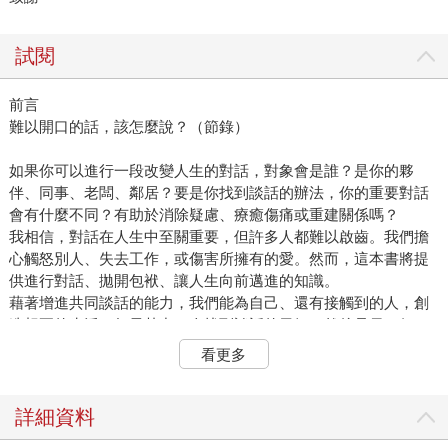
試閱
前言
難以開口的話，該怎麼說？（節錄）
如果你可以進行一段改變人生的對話，對象會是誰？是你的夥
伴、同事、老闆、鄰居？要是你找到談話的辦法，你的重要對話
會有什麼不同？有助於消除疑慮、療癒傷痛或重建關係嗎？
我相信，對話在人生中至關重要，但許多人都難以啟齒。我們擔
心觸怒別人、失去工作，或傷害所擁有的愛。然而，這本書將提
供進行對話、拋開包袱、讓人生向前邁進的知識。
藉著增進共同談話的能力，我們能為自己、還有接觸到的人，創
造想要的生活。如果其中一人找到談話的勇氣，然後是另一個
人，接著又一人，這樣的骨牌效應甚至能夠改變世界。
看更多
我們生活在科技、社會和金融方面，都在發生巨大變化的時代，
許多人正在經歷不久前都無法預料的劇變。無論是必須踏入新的
工作場域、結束一段關係或離鄉背井，都得克服前所未有的難
詳細資料
關。