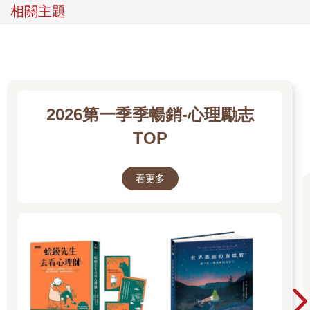
在第二部分，我描述了有意識的七大轉變，使我們能夠行改變人
相關主題
生的對話。我透過七個人的故事來解釋七大轉變，他們在生命中
的重大時刻「竭盡全力」，以找到談話的方法，這些時刻包含離
開一段關係、接受新工作等。
在第三部分，我會提供一些練習，協助你展開重要對話。只要知
道準備的方法，即使是談論棘手的事情，溝通起來也會比想像中
簡單。你不需要做完所有的練習，完成一項練習或許已足以創造
所需的轉變。請運用你的直覺，朝你能量流動的地方前進。
2026第一季季暢銷-心理勵志
TOP
……
本書故事的主角都是過著日常生活的普通人，這是個刻意的選
看更多
擇。儘管我在英國行政部門、世界銀行、BBC等大型組織，擔任
顧問心理學家長達十多年，但最具啟發性的經驗其實是那些在廚
房與臥室的一對一對話，而非會議室裡的交談。
不是每個人都是高階主管、商業領袖或公務員。然而，許多人是
父母、伴侶與情人、手足、朋友及鄰居。我希望，透過見證其他
人如何改變對話，進而扭轉人生，能喚醒你看見自己新的可能
性。
書中七個故事都是源自現實生活中的人，所有身分的細節已更
動，我創造必要的混合資訊以保護這些人的身分。我非常感激這