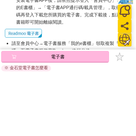
安裝電子書APP後，請依照提示登入「會員中心」→「我
的E書櫃」→「電子書APP通行碼/載具管理」，取得通行
碼再登入下載您所購買的電子書。完成下載後，點選任一
書籍即可開始離線閱讀。
請至會員中心→電子書服務「我的e書櫃」領取複製『兌換
碼』至電子書服務商Readmoo進行兌換。
退換貨須知：
因版權保護，您在金石堂所購買的電子書僅能以金石堂專屬
的閱讀軟體開啟閱讀，無法以其他閱讀器或直接下載檔案。
依據「消費者保護法」第19條及行政院消費者保護處公告之
「通訊交易解除權合理例外情事適用準則」，非以有形媒介
提供之數位內容或一經提供即為完成之線上服務，經消費者
事先同意始提供。（如：電子書、電子雜誌、下載版軟體、
虛擬商品…等），
不受「網購服務需提供七日鑑賞期」的限
制
。為維護您的權益，建議您先使用「試閱」功能後再付款
購買。