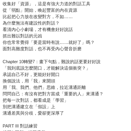
收集好「資源」，這是有強大力道的對話工具
從「弱點」開始，喚起豐富的內在資源
比起把心力放在改變對方，不如……
為什麼無法有建設性的對話？
看清內心小劇場，才有機會好好說話
抓出難以對話的元凶
你也常常覺得「要是當時有說……就好了」嗎？
面對高難度對話，也不再受內心聲音折磨
Chapter 10轉變7：畫下句點，難說的話更要好好說
「我到底該怎麼開口，才能解決這個衝突？」
承認自己不好，更能好好開口
換個說法，用「我」來開頭
用「我、我們、他們」思維，拉近溝通距離
問問自己：有沒有把對方當成「重要的人」來溝通？
把每一次對話，都看成是「學習」
別把溝通建立在「假設」上
溝通差異與分歧，愛卻更深厚了
PART III 對話練習