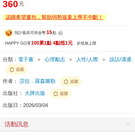
360
元
認購希望書包，幫助弱勢孩童上學不中斷！
15
預計最高可得金幣
點
?
100累1點 4點抵1元
HAPPY GO享
折抵無上限
分類：
電子書
＞
心理勵志
＞
人性/人際
＞
說話/溝通
追蹤
作者：
莎拉．羅森圖勒
追蹤
出版社：
大牌出版
追蹤
出版日：
2026/03/04
活動訊息