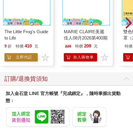
The Little Frog's Guide
MARIE CLAIRE美麗
雙色
to Life
佳人08月2026第400期
罩（
410
209
9
折
特價
元
特價
元
特價
220
立即代訂
加入購物車
訂購/退換貨須知
加入金石堂 LINE 官方帳號『完成綁定』，隨時掌握出貨動
態：