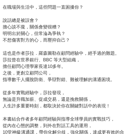
在職場與生活中，這些問題一直困擾你？
說話總是被誤會？
擔心談不攏，關係會變很糟？
明明出於關心，但常淪為爭執？
不想傷害對方的心，而壓抑自己？
這也是作者莎拉．羅森圖勒在顧問經驗中，經手過的難題。
莎拉曾在世界銀行、BBC 等大型組織，
擔任顧問心理學家長達10多年。
之後，更創立顧問公司，
指導數千人擺脫防衛、爭辯對錯、難被理解的溝通困境。
從多年實戰經驗中，莎拉發現，
無論是升職加薪、促成交易，還是挽救關係，
人生許多重要時刻，都取決於你在關鍵對話中的表現！
本書結合作者多年顧問經驗與指導全球學員的實戰技巧，
從內在心態的調整，到外在對話工具的運用，
10堂神級溝通課，帶你化解分歧，強化關係，達成更有效的合