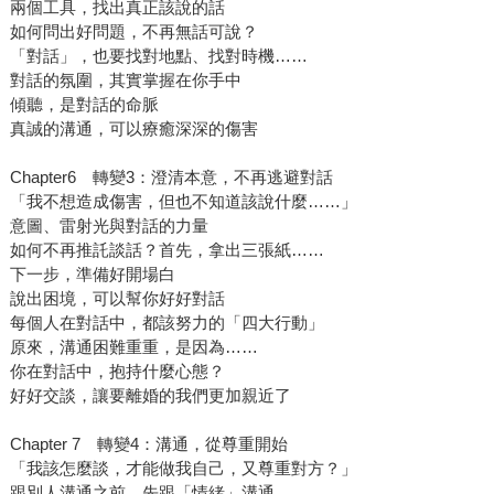
兩個工具，找出真正該說的話
如何問出好問題，不再無話可說？
「對話」，也要找對地點、找對時機……
對話的氛圍，其實掌握在你手中
傾聽，是對話的命脈
真誠的溝通，可以療癒深深的傷害
Chapter6 轉變3：澄清本意，不再逃避對話
「我不想造成傷害，但也不知道該說什麼……」
意圖、雷射光與對話的力量
如何不再推託談話？首先，拿出三張紙……
下一步，準備好開場白
說出困境，可以幫你好好對話
每個人在對話中，都該努力的「四大行動」
原來，溝通困難重重，是因為……
你在對話中，抱持什麼心態？
好好交談，讓要離婚的我們更加親近了
Chapter 7 轉變4：溝通，從尊重開始
「我該怎麼談，才能做我自己，又尊重對方？」
跟別人溝通之前，先跟「情緒」溝通