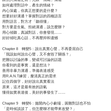
如何處理對話中，產生的情緒？
內心深處，你真正想要的是什麼？
想要好好溝通？掌握對話的四種語言
用對語言，對方才「聽得懂」
對方要是生氣、拒絕溝通，該怎麼辦？
用心傾聽，真誠對話，你會發現……
好好傾吐真心話，不再壓抑和遺憾
Chapter 8 轉變5：說出真實心聲，不再委屈自己
「我該如何說出心聲，又不會毀了關係？」
把難以討論的事，變成可討論的話題
你看到的是事實，還是想法？
善用非暴力溝通，準備表達感受
用R.A.N.T練習，釐清真正的需求
記住四個字，好好說出真實看法
原來，這才是最有效的語氣
懂得如實表達後，美好的事發生了……
Chapter 9 轉變6：拋開內心小劇場，困難對話也不怕
「是時候談談了，但怎麼聊才能帶來改變？」