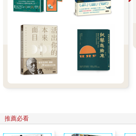
些人在互動上碰到僵局、需要找尋談話的方法時，選擇了我來陪
伴他們。幫助他們為重要對話做準備、強化自我、吸收重要對話
的衝擊，對我而言一直是個榮幸與學習機會。
我相信，只要更加覺察，平凡會變得不平凡，日常的互動也可以
成為改變人生的對話。當思想相遇、心胸開闊、靈魂觸動，一起
談話使人們瞥見更廣大的現實狀況，我們會想起自己是什麼樣的
人、個人的獨特之處，以及來到世上要做的事。
現在有七十億人口生活在這個星球上，為了能和諧地生活在一
起，有些大事必須做到。好消息是，大事是透過每個人採取的小
步驟來實現的，而進行改變人生的對話就是其中之一。
推薦必看