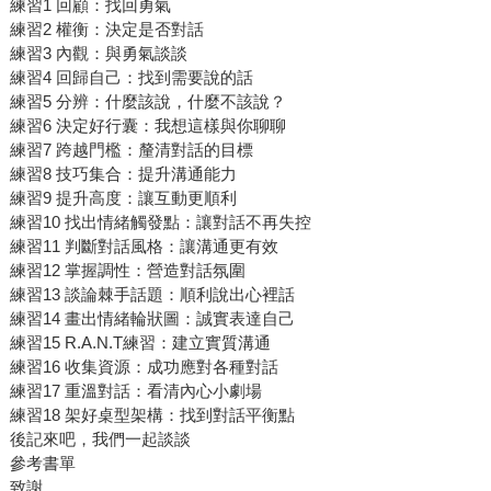
練習1 回顧：找回勇氣
練習2 權衡：決定是否對話
練習3 內觀：與勇氣談談
練習4 回歸自己：找到需要說的話
練習5 分辨：什麼該說，什麼不該說？
練習6 決定好行囊：我想這樣與你聊聊
練習7 跨越門檻：釐清對話的目標
練習8 技巧集合：提升溝通能力
練習9 提升高度：讓互動更順利
練習10 找出情緒觸發點：讓對話不再失控
練習11 判斷對話風格：讓溝通更有效
練習12 掌握調性：營造對話氛圍
練習13 談論棘手話題：順利說出心裡話
練習14 畫出情緒輪狀圖：誠實表達自己
練習15 R.A.N.T練習：建立實質溝通
練習16 收集資源：成功應對各種對話
練習17 重溫對話：看清內心小劇場
練習18 架好桌型架構：找到對話平衡點
後記來吧，我們一起談談
參考書單
致謝