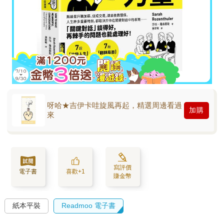
呀哈★吉伊卡哇旋風再起，精選周邊看過
加購
來
寫評價
電子書
喜歡+1
賺金幣
紙本平裝
Readmoo 電子書