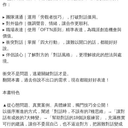
作：
▸ 團隊溝通｜運用「旁觀者技巧」，打破對話僵局。
▸ 對外協作｜微調聲音、情緒，讓合作更順利。
▸ 職場表達｜使用「OFT’N原則」精準表達，為職涯創造機會與
價值。
▸ 衝突對話｜掌握「四大行動」，讓難以開口的話，都能好好
說。
▸ 伴侶談心｜了解對方的「對話風格」，更理解彼此的想法與處
境。
衝突不是問題，逃避關鍵對話才是。
翻開本書，過去你說不出口的需求，現在都能好好表達！
本書特色
▲從心態問題、真實案例、具體練習，獨門技巧全公開！
以循序漸進的方式，闡述「對話時，不該有的7種思維」→「讓對
話有成效的7大轉變」→「幫助對話的18個訣竅練習」，充滿務實
可行的建議，讓你不委屈自己，也不逼迫對方，把困難對話變成