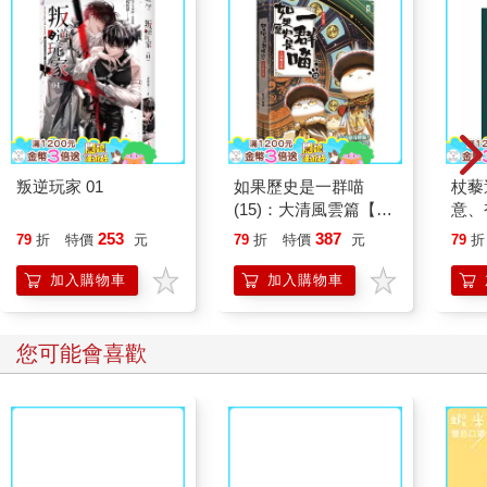
叛逆玩家 01
如果歷史是一群喵
杖藜
(15)：大清風雲篇【萌
意、
貓漫畫學歷史】
恭談
253
387
79
折
特價
元
79
折
特價
元
79
折
想
加入購物車
加入購物車
您可能會喜歡