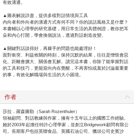
有效溝通。
▲圖表解說詳盡，提供多樣對話情境與工具
內向者和外向者的溝通方式有何不同？你的談話風格又是什麼？
本書輔以心理學的研究基礎，用日常生活的具體例證，教你把耳
朵和內心打開，學會換個說法，透過對話創造改變。
▲關鍵對話談得好，再棘手的問題也能處理好！
面對衝突、利益攸關的時刻，保持沉默的結果，往往是憎恨會惡
化、距離會擴大、關係會瓦解。讀完這本書，你除了能掌握對話
的工具和技巧，更能迎向內在覺醒，不再害怕或羞於討論最重要
的事，有效化解職場與生活的大小困境。
作者
莎拉．羅森圖勒（Sarah Rozenthuler）
領袖顧問、對話教練與作家，擁有十五年以上的國際工作經驗。
她於2003年起擔任特許心理學家，並創立Bridgework顧問有限公
司。長期客戶包括英聯食品、英國石油公司、獵頭公司史賓沙