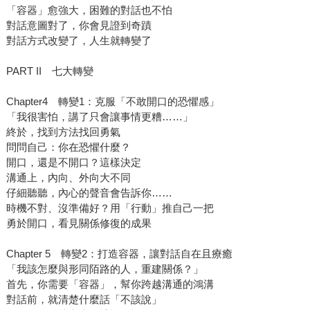
「容器」愈強大，困難的對話也不怕
對話意圖對了，你會見證到奇蹟
對話方式改變了，人生就轉變了
PART II 七大轉變
Chapter4 轉變1：克服「不敢開口的恐懼感」
「我很害怕，講了只會讓事情更糟……」
終於，找到方法找回勇氣
問問自己：你在恐懼什麼？
開口，還是不開口？這樣決定
溝通上，內向、外向大不同
仔細聽聽，內心的聲音會告訴你……
時機不對、沒準備好？用「行動」推自己一把
勇於開口，看見關係修復的成果
Chapter 5 轉變2：打造容器，讓對話自在且療癒
「我該怎麼與形同陌路的人，重建關係？」
首先，你需要「容器」，幫你跨越溝通的鴻溝
對話前，就清楚什麼話「不該說」