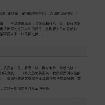
獨自行走吹笛、是獨處時的喟嘆，然四周還是響起了
道：「不是狂風暴雨，是微雨和好風，是小時候老家
也彷彿寫的是我人生的嚮往，是理想人生的悠然妙
微雨從東來，好風與之俱。」
，後育有一兒，養過二貓。撫今追昔，陸續出版：
無限出版），《時光悠悠美麗島：我所經歷與珍藏的
島》一書獲得香港文藝復興基金會和端傳媒頒發的「文
，望能呈現那交會時互放的光亮。