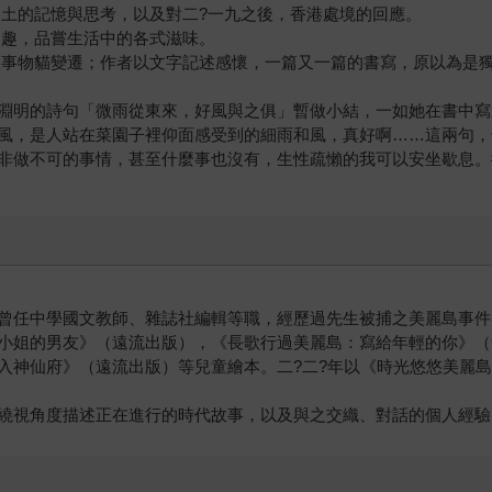
出土的記憶與思考，以及對二?一九之後，香港處境的回應。
樂趣，品嘗生活中的各式滋味。
人事物貓變遷；作者以文字記述感懷，一篇又一篇的書寫，原以為是
淵明的詩句「微雨從東來，好風與之俱」暫做小結，一如她在書中寫
風，是人站在菜園子裡仰面感受到的細雨和風，真好啊……這兩句，
非做不可的事情，甚至什麼事也沒有，生性疏懶的我可以安坐歇息。
曾任中學國文教師、雜誌社編輯等職，經歷過先生被捕之美麗島事件
小姐的男友》（遠流出版），《長歌行過美麗島：寫給年輕的你》（
入神仙府》（遠流出版）等兒童繪本。二?二?年以《時光悠悠美麗
繞視角度描述正在進行的時代故事，以及與之交織、對話的個人經驗