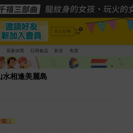
0
登入/註冊
電
居家休閒
日用食品
影音
售票
山水相逢美麗島
中斷！