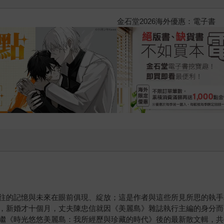
2026金石堂暑假漫博〈你好，我
往的記憶與未來在眼前俱現、綻放；這是作者與這些所見所思的執手
，新婚才十個月，丈夫陳忠信就因《美麗島》雜誌執行主編的身分而
繼《時光悠悠美麗島：我所經歷與珍藏的時代》後的最新散文輯，共分