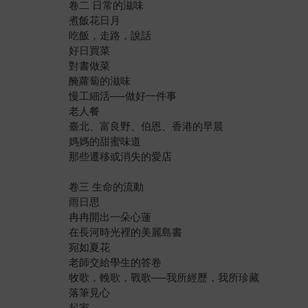
卷二 日常的滋味
煮飯花日月
吃飯，走路，說話
好日買菜
對書做菜
醃蘿蔔的滋味
慢工細活──做好一件事
老人餐
臺北、富良野、伯恩、香港的早晨
媽媽的甜蜜味道
那些遷移或消失的愛店
卷三 生命的流動
雨日思
冉冉開出一朵心蓮
在長河時光裡的美麗島書
宛如夏花
老師交給學生的答卷
牧歌，輓歌，戰歌──我所經歷，我所珍藏
落筆見心
起家