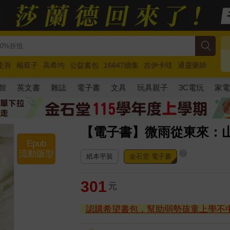
圭吾
楊双子
高希均
公益書包
16647續集
吉伊卡哇
通靈藥師
路邊攤新作
馬斯克
玩具總動員5
超慢跑
館
英文書
雜誌
電子書
文具
玩具親子
3C電玩
家
【電子書】微雨從東來：
Epub
流動版型
?
紙本平裝
金石堂 電子書
301
元
認購希望書包，幫助弱勢孩童上學不