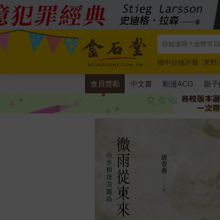
國中自修評量
東野
唯紅花綻放
奧德賽
會員獎勵
中文書
動漫ACG
親子