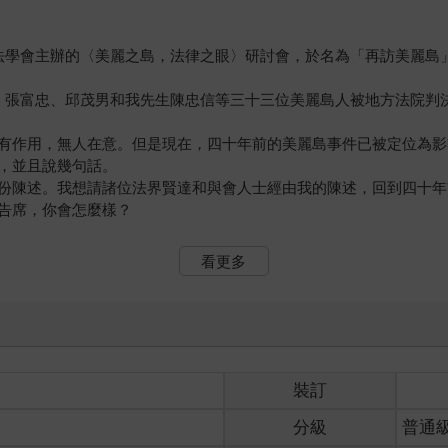
法學會主辦的〈美麗之島，法律之眼〉研討會，於名為「再訪美麗島
、張富忠、邱茂男和我先生陳忠信等三十三位美麗島人被地方法院判
有作用，無人在意。但是現在，四十年前的美麗島事件已被定位為影
，並且說幾句話。
份陳述。我想請諸位法界賢達和與會人士經由我的陳述，回到四十年
告席，你會怎麼樣？
看更多
的世界人權日紀念大會，而於今年的三月三十一日被檢察官以參加暴
徒刑四年！
控，六月二號的判決也是錯誤的判決。
口號前進」。但是陳忠信在哪裡、在什麼時候手持火把？在哪裡、在
裝訂
那是在當天幾點幾分、在哪裡呼喊的？口號的內容又是什麼？他要前
分級
普通
步，不顧被告權益到這種程度！