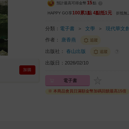
15
預計最高可得金幣
點
?
100累1點 4點抵1元
HAPPY GO享
折抵無
分類：
電子書
＞
文學
＞
現代華文
作者：
唐香燕
追蹤
出版社：
春山出版
追蹤
?
出版日：
2026/02/10
加購
電子書
※ 本商品會員日滿額金幣加碼回饋最高15倍