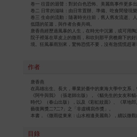
卷一 往昔的迴聲：對於白色恐怖、美麗島事件更多
卷二 日常的滋味：由日常置辦、準備、吃食間發現
卷三 生命的流動：隨著時光往前，舊人舊友流逝、
低隱的笙簫，與作者合奏共鳴。
唐香燕經歷過風暴的人生，在時光中沉澱，或可用陶
院子裡落在草皮上的微雨，和吹到那平房檐廊下的好
境。狂風暴雨別來，驚怖恐慌不要，沒有急慌慌趕著
作者
唐香燕
在高雄出生、長大，畢業於臺中的東海大學中文系，
《阿牛與我》（張老師出版），《貓先生的女友和貓
時代》（春山出版），以及《彩虹紋面》、《草地郎
藝復興獎二?二?」之「非虛構寫作獎」。
本書，《微雨從東來：山水相逢美麗島》，續以微觀
目錄