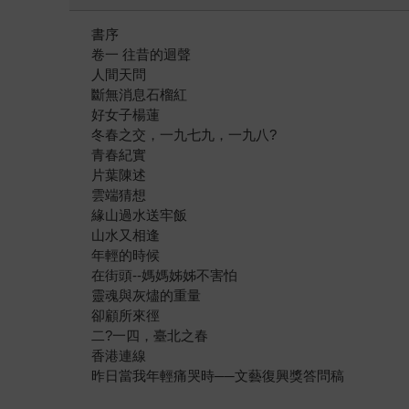
書序
卷一 往昔的迴聲
人間天問
斷無消息石榴紅
好女子楊蓮
冬春之交，一九七九，一九八?
青春紀實
片葉陳述
雲端猜想
緣山過水送牢飯
山水又相逢
年輕的時候
在街頭--媽媽姊姊不害怕
靈魂與灰燼的重量
卻顧所來徑
二?一四，臺北之春
香港連線
昨日當我年輕痛哭時──文藝復興獎答問稿