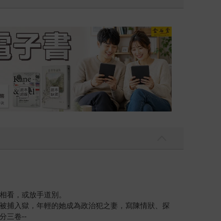
吃一點〉第二波
金石堂2026海
相看，或放手道別。
被捕入獄，年輕的她成為政治犯之妻，寫陳情狀、探
三卷--