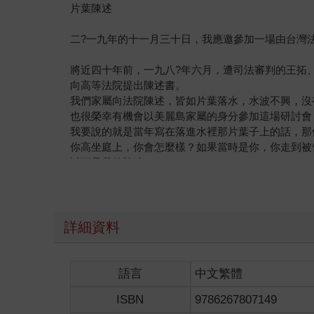
片葉陳述
二?一九年的十一月三十日，我應邀參加一場由台灣
將近四十年前，一九八?年六月，遭司法審判的王拓
向高等法院提出陳述書。
我們家屬向法院陳述，皆如片葉落水，水波不興，沒
也很榮幸有機會以美麗島家屬的身分參加這場研討會
我要說的就是當年寫在落進水裡那片葉子上的話，那
你高坐庭上，你會怎麼樣？如果當時是你，你走到被
以下是我的陳述。
審判長：
我的丈夫陳忠信因為參加去年十二月十日在高雄舉行
詳細資料
日，地方法院竟然也認定他這項罪名，而判處他有期
我必須在這裡指出：三月三十一號的指控是錯誤的指
判決書認為陳忠信「手持火把在指揮車前開道，高呼
語言
中文繁體
天幾點幾分、在哪條路上？如果他曾呼喊口號前進，
ISBN
9786267807149
題。我們國家的地方法院竟然可以不負責任到這種地