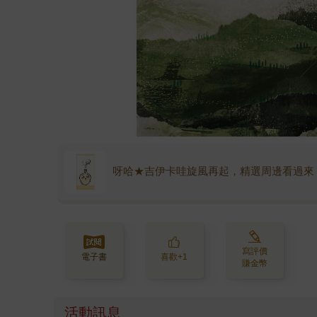
呀哈★吉伊卡哇旋風再起，精選周邊看過來
寫評價
電子書
喜歡+1
賺金幣
活動訊息