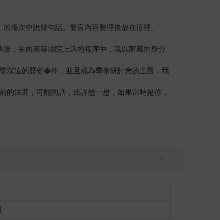
」的場次中說幾句話。發言內容整理後放在這裡。
決後，在向高等法院上訴的程序中，我以家屬的身分
響深遠的歷史事件，並且成為學術研討會的主題，我
前的法庭，可能的話，或許想一想，如果當時是你，
行事件、率先助勢為罪名起訴，然後在今年的六月二
什麼時候走在指揮車前？如果他曾經開道，那是在當
進到什麼地方去？判決書卻一字不提這些關鍵性的問
級