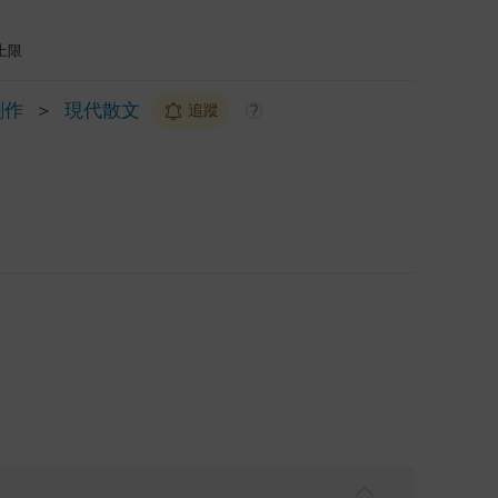
上限
創作
＞
現代散文
追蹤
?