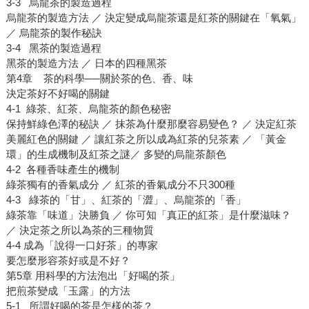
3-3 烏龍茶的製造過程
烏龍茶的製造方法 ／ 決定變成烏龍茶還是紅茶的關鍵在「氧氣」
／ 烏龍茶的製作秘訣
3-4 黑茶的製造過程
黑茶的製造方法 ／ 日本的四種黑茶
第4章 茶的科學──關於茶的色、香、味
決定茶好不好喝的關鍵
4-1 綠茶、紅茶、烏龍茶的顏色秘密
保持鮮綠色澤的秘訣 ／ 抹茶為什麼那麼容易變色？ ／ 決定紅茶
美麗紅色的關鍵 ／ 讓紅茶之所以成為紅茶的兒茶素 ／ 「黃金
環」的生成機制及紅茶之謎／ 多變的烏龍茶顏色
4-2 各種香味產生的機制
綠茶獨有的香氣成分 ／ 紅茶的香氣成分不只300種
4-3 綠茶的「甘」、紅茶的「澀」、烏龍茶的「香」
綠茶靠「味道」決勝負 ／ 你可知「真正的紅茶」是什麼滋味？
／ 決定茶之所以為茶的三種物質
4-4 成為「說得一口好茶」的專家
要怎麼形容茶好或是不好？
第5章 用科學的方法泡出「好喝的茶」
把煎茶變成「玉露」的方法
5-1 所謂好喝的茶是怎樣的茶？