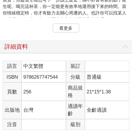
生呢。喝完這杯茶，你一定能更有效率地運用接下來的時間。當
你情緒穩定時，你才有餘力去關心周遭的人。也許你可以找某人
一起喝一杯，聊一聊，進而建立良好的互動和交流喔。
「茶」對日本人來說，是再熟悉不過的飲料。不光是綠茶，焙
看更多
茶、紅茶、烏龍茶，很多人一天至少要喝上這麼一杯。日本人的
日常生活跟茶是分不開的，若能了解茶的深奧之處，那喝起茶來
應該會更有樂趣也更美味吧？
詳細資料
這本書的內容就是在探討茶的魅力。茶好喝的秘訣在哪裡？包括
之前不太有人談論的科學常識，書中亦會觸及，將以淺顯易懂的
方式一一向讀者說明。
語言
中文繁體
裝訂
很多人喝茶都是憑經驗去感受，其實，泡茶的手法不同，茶的味
ISBN
9786267747544
分級
普通級
道也會大不相同。既然要喝，當然要喝最好喝的。所以這本書也
會從科學的角度去分析，告訴你確實把茶泡好喝的方法。
商品規
廢話少說。為了讓諸君了解茶的美味，我先透露一下我個人珍藏
頁數
256
21*15*1.38
格
的喫茶秘訣吧。
我稱它為「茶的全套饗宴」。
適讀年
出版地
台灣
全齡適讀
首先，將10g（約5茶匙）的綠茶茶葉放進茶壺裡。注入一杯份的
齡
冰水（約100mL），靜置15分鐘。之後，將茶湯完全濾出，一杯
冷泡茶便完成了。首先，先試一下味道。不是「喝」，而是將它
注音
級別
含在口中，讓它在舌尖擴散。這種試味道的方法稱為「品茶」。