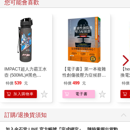
您可能會喜歡
縣的鹿兒島縣，因受到櫻島火山的影響，境內也是酸性土遍布。
這些地區都非常適合茶樹的生長，自古便是著名的茶葉產地。
★世界最廣泛應用的兩種茶葉
茶樹的品種五花八門，據說光是山茶屬的茶樹就有數百種，然
而，目前世界最廣泛運用的茶樹有兩種，分別為中國種與阿薩姆
種（圖1-1）。看圖片就知道，中國種的葉子小，葉長約3〜
5cm；阿薩姆種可達10〜18cm，葉子大是其特點。
日本普遍種植的是耐寒性佳的中國種。中國種的特徵是兒茶素含
量少，胺基酸多，而阿薩姆種適合生長在溫暖的氣候，兒茶素豐
富，胺基酸則較少。
說到跟茶樹同屬山茶科的植物，也有名叫伊洛瓦底種
IMPACT超人力霸王水
【電子書】第一本複雜
【he
（Irrawadiensis）或大理種（Taliensis）的茶樹，不過，這些野生
壺 (500ML)#黑色
性創傷後壓力症候群自
換電
茶樹長大後高達十幾公尺，採收十分不易。再者，由於兒茶素等
IMUTB01BK
我療癒聖經（長銷典
539
499
特價
元
特價
元
特價
成分的含量少，口感上比不上中國種或阿薩姆種，並不適合拿來
藏）
飲用。
加入購物車
電子書
有一種名叫「茶椿（cha‧tubaki）」的新品種，乃茶樹和山茶配種
試驗而成，目的在使茶樹能擁有山茶的耐寒性，但由於兒茶素、
咖啡因、胺基酸等的含量都較低，尚無法商品化。
訂購/退換貨須知
如上所述，跟其他品種的茶比起來，中國種和阿薩姆種的優點居
多，所以能遍行全世界。雖然這兩者的葉子大小相差甚多，卻皆
加入金石堂 LINE 官方帳號『完成綁定』，隨時掌握出貨動