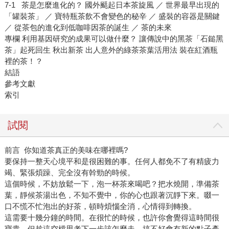
7-1 茶是怎麼進化的？ 國外颳起日本茶旋風 ／ 世界最早出現的
「罐裝茶」 ／ 寶特瓶茶飲不會變色的秘辛 ／ 盛裝的容器是關鍵
／ 從茶包的進化到低咖啡因茶的誕生 ／ 茶的未來
專欄 利用基因研究的成果可以做什麼？ 讓傳說中的黑茶「石鎚黑
茶」起死回生 秋出新茶 出人意外的綠茶茶葉活用法 裝在紅酒瓶
裡的茶！？
結語
參考文獻
索引
試閱
前言 你知道茶真正的美味在哪裡嗎?
要保持一整天心境平和是很困難的事。任何人都免不了有精疲力
竭、緊張煩躁、完全沒有幹勁的時候。
這個時候，不妨放鬆一下，泡一杯茶來喝吧？把水燒開，準備茶
葉，靜候茶湯出色，不知不覺中，你的心也跟著沉靜下來。啜一
口不慌不忙泡出的好茶，頓時煩惱全消，心情得到轉換。
這需要十幾分鐘的時間。在很忙的時候，也許你會覺得這時間很
寶貴，但趁這空檔思考下一步該怎麼走，搞不好會有新的點子產