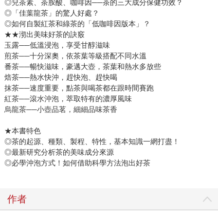
◎兒茶素、茶胺酸、咖啡因──茶的三大成分保健功效？
◎「佳葉龍茶」的驚人好處？
◎如何自製紅茶和綠茶的「低咖啡因版本」？
★★沏出美味好茶的訣竅
玉露──低溫浸泡，享受甘醇滋味
煎茶──十分深奧，依茶葉等級搭配不同水溫
番茶──暢快滋味，豪邁大壺，茶葉和熱水多放些
焙茶──熱水快沖，趕快泡、趕快喝
抹茶──速度重要，點茶與喝茶都在跟時間賽跑
紅茶──滾水沖泡，萃取特有的濃厚風味
烏龍茶──小壺品茗，細細品味茶香
★本書特色
◎茶的起源、種類、製程、特性，基本知識一網打盡！
◎最新研究分析茶的美味成分來源
◎必學沖泡方式！如何借助科學方法泡出好茶
作者