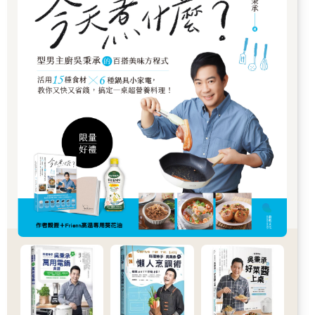
汁，放入果汁機裡一起打。就這樣，「茶葉果昔」完成了。你就
當作被騙，姑且喝喝看吧。保證完全沒有怪味，是非常順口、健
康的飲料喔。
按照上述方法，平常丟棄不用的茶渣，可以毫不浪費地被我們吃
下肚。由於茶葉已經泡過三次，裡面的咖啡因已經很少，所以兒
童或孕婦也可安心飲用。
從以前大家就知道茶對健康很好，但用沖泡的方式將茶湯濾出，
只能攝取到茶全部營養的20〜30％。剩下的茶渣除了保有七、八
成營養外，更含有豐富的膳食纖維、非水溶性維生素E、β胡蘿蔔
素等對身體有益的成分，所以藉由茶的全餐，才能完全攝取到茶
的營養。
身心疲憊的午後，配著甜食，享受這麼一套茶的全餐，相信一定
能重新提起幹勁：「好！就再努力一下吧。」
和食已經被聯合國教科文組織選為非物質文化遺產，日本茶的美
味已廣為世人所知。特別是「MATCHA（抹茶）」這個詞已是國
際通用，連同日本文化的「侘寂（Wabi Sabi）」之美被推廣至全
世界。不只日本茶，包括紅茶、烏龍茶在內的各種茶，本書都將
一一探討。
那麼，接下來我就要帶領大家去挖掘茶的魅力，進入茶的世界
了。請一邊喝茶，一邊輕鬆地閱讀下去吧。
第一章 關於茶的「基本常識」