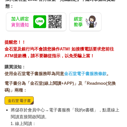
是自然交配所生，可以確定是近親無誤。
態：
作為飲料，同樣都是採「煎服再喝」做法的有杜仲茶、南非國寶
茶、武靴藤茶、柿葉茶、魚腥草茶等，雖然它們是沖泡別的植物
的葉子製成的，卻也都叫做「茶」。不過，嚴格來講，在植物學
的分類上，它們並不屬於「茶」的範疇。
★所有茶都是同樣的茶葉做的！
目前為止介紹的，除了不使用茶葉也被叫做茶的「茶」外，真正
提醒您！！
的茶有各式各樣的分法。
金石堂及銀行均不會請您操作ATM! 如接獲電話要求您前往
首先依產地來分，「印度茶」裡赫赫有名的阿薩姆茶、大吉嶺
ATM提款機，請不要聽從指示，以免受騙上當！
茶，「錫蘭茶」裡的烏瓦茶（Uva）、汀普拉茶（Dimbulla），
「中國茶」裡的祁門茶、龍井茶，「日本茶」裡的宇治茶、狹山
購買須知：
茶，這些都是產地的名稱，你是不是覺得耳熟能詳呢？
使用金石堂電子書服務即為同意
金石堂電子書服務條款
。
若依用途或使用時的形狀來分，又可粗分為三種。首先是呈「茶
葉」形狀的茶，這應該是大家最熟悉的，我們常喝的紅茶、綠
電子書分為「金石堂(線上閱讀+APP)」及「Readmoo(兌換
茶、烏龍茶都屬於這一種。其二是「固形茶」，是將茶葉壓製成
碼)」兩種：
塊。鐮倉時代的榮西禪師開啟了日本人喝茶的風氣，據說就是他
把這固形茶和茶樹的種子從中國帶回了日本。把紅茶壓製成塊做
成的茶叫紅團茶（或叫磚茶），綠茶的則叫綠團茶。第三種則是
將儲存於會員中心→電子書服務「我的e書櫃」，點選線上
「粉茶」，指的是呈粉狀的茶，之後會詳細介紹，像將碾茶磨成
閱讀直接開啟閱讀。
粉製成的抹茶即屬於粉茶的一種。
線上閱讀：
除此之外，還有依採收期或葉片大小來分的各種分法，不過，我