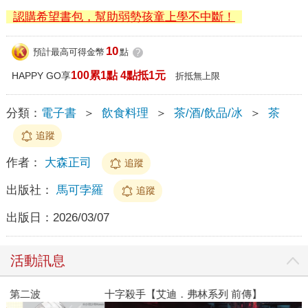
認購希望書包，幫助弱勢孩童上學不中斷！
10
預計最高可得金幣
點
?
100累1點 4點抵1元
HAPPY GO享
折抵無上限
分類：
電子書
＞
飲食料理
＞
茶/酒/飲品/冰
＞
茶
追蹤
作者：
大森正司
追蹤
出版社：
馬可孛羅
追蹤
出版日：
2026/03/07
活動訊息
十字殺手【艾迪．弗林系列 前傳】
金