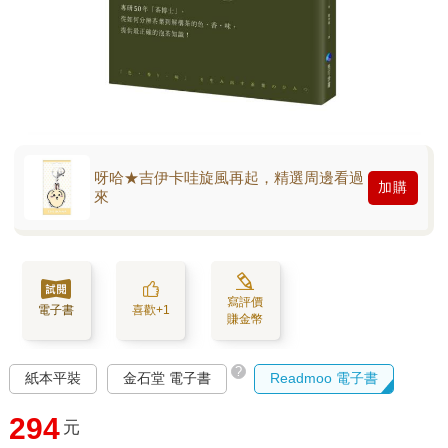
呀哈★吉伊卡哇旋風再起，精選周邊看過
加購
來
寫評價
電子書
喜歡+1
賺金幣
?
紙本平裝
金石堂 電子書
Readmoo 電子書
294
元