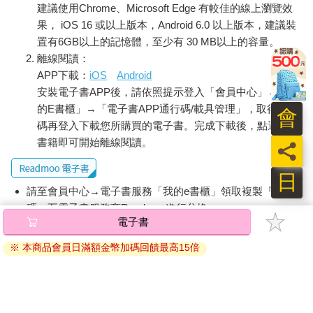
建議使用Chrome、Microsoft Edge 有較佳的線上瀏覽效
們最熟悉的應該是依製造法來分。像綠茶、紅茶、烏龍茶的說
果， iOS 16 或以上版本，Android 6.0 以上版本，建議裝
法，便是依加工方法的不同來區分的。
置有6GB以上的記憶體，至少有 30 MB以上的容量。
「茶傳入日本的歷史已經超過800年了，期間日本人喝的多是綠
茶。英國人喜歡喝紅茶，中國部分地區或台灣人民自古便有喝烏
離線閱讀：
龍茶的習慣……」
APP下載：
iOS
Android
每次只要我出席茶的演講，做出這一段說明時，就會被問到這樣
安裝電子書APP後，請依照提示登入「會員中心」→「我
的問題：
的E書櫃」→「電子書APP通行碼/載具管理」，取得通行
會
「所以日本種的都是綠茶的茶樹，中國或英國則是以烏龍茶或紅
碼再登入下載您所購買的電子書。完成下載後，點選任一
茶的茶樹居多囉？」
書籍即可開始離線閱讀。
員
只要住在日本，應該會有不少機會可以看到整片茶園的風景。特
別是新茶採收的五月天，碧綠的茶園美不勝收地映入日本人的眼
日
簾。不過，相較於綠茶，日本產的紅茶或烏龍茶卻是少之又少，
請至會員中心→電子書服務「我的e書櫃」領取複製『兌換
所以大家才會產生這樣的想法吧？
碼』至電子書服務商Readmoo進行兌換。
事實上，綠茶也好，紅茶、烏龍茶也罷，甚至黑茶，都是用同一
電子書
種茶樹的葉子做成的。換句話說，它們的色、香、味之所以產生
退換貨須知：
如此大的差異，全是因為加工方法不同的關係。說穿了，凡是叫
※ 本商品會員日滿額金幣加碼回饋最高15倍
因版權保護，您在金石堂所購買的電子書僅能以金石堂專屬
做「○○茶」的，都是兄弟姊妹的關係。
的閱讀軟體開啟閱讀，無法以其他閱讀器或直接下載檔案。
★加工方法不同，顏色、風味也不一樣
依據「消費者保護法」第19條及行政院消費者保護處公告之
明明是用同一種茶葉製成的，為什麼色、香、味會差那麼多？關
「通訊交易解除權合理例外情事適用準則」，非以有形媒介
於這個謎題，接下來我會詳盡說明，但首先我們先來了解一下茶