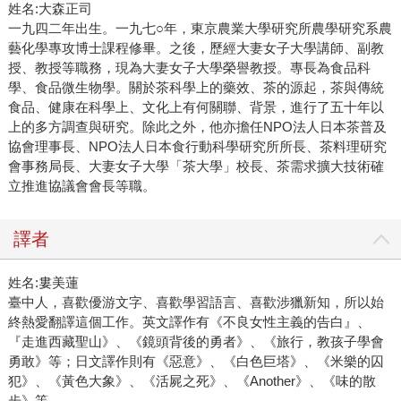
姓名:大森正司
一九四二年出生。一九七○年，東京農業大學研究所農學研究系農
藝化學專攻博士課程修畢。之後，歷經大妻女子大學講師、副教
授、教授等職務，現為大妻女子大學榮譽教授。專長為食品科
學、食品微生物學。關於茶科學上的藥效、茶的源起，茶與傳統
食品、健康在科學上、文化上有何關聯、背景，進行了五十年以
上的多方調查與研究。除此之外，他亦擔任NPO法人日本茶普及
協會理事長、NPO法人日本食行動科學研究所所長、茶料理研究
會事務局長、大妻女子大學「茶大學」校長、茶需求擴大技術確
立推進協議會會長等職。
譯者
姓名:婁美蓮
臺中人，喜歡優游文字、喜歡學習語言、喜歡涉獵新知，所以始
終熱愛翻譯這個工作。英文譯作有《不良女性主義的告白』、
『走進西藏聖山》、《鏡頭背後的勇者》、《旅行，教孩子學會
勇敢》等；日文譯作則有《惡意》、《白色巨塔》、《米樂的囚
犯》、《黃色大象》、《活屍之死》、《Another》、《味的散
步》等。