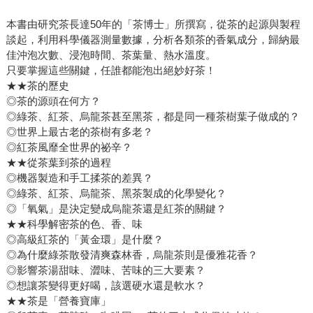
本書由研究茶長達50年的「茶博士」所撰寫，從茶的起源與製程
談起，利用科學儀器測量數據，分析各類茶的香氣成分，歸納最
佳沖泡次數、浸泡時間、茶葉量、熱水溫度。
只要掌握這些關鍵，任誰都能泡出絕妙好茶！
★★茶的歷史
◎茶的源頭在何方？
◎綠茶、紅茶、烏龍茶甚至黑茶，都是同一種茶樹葉子做成的？
◎世界上最古老的茶樹有多老？
◎紅茶風靡全世界的祕辛？
★★從茶葉到茶的過程
◎機器製造和手工揉茶的差異？
◎綠茶、紅茶、烏龍茶、黑茶製成的化學變化？
◎「氧氣」是決定變成烏龍茶還是紅茶的關鍵？
★★科學解密茶的色、香、味
◎高級紅茶的「黃金環」是什麼？
◎為什麼綠茶散發清爽森林香，烏龍茶則是優雅花香？
◎影響茶湯甜味、澀味、苦味的三大要素？
◎想讓茶變得更好喝，該選硬水還是軟水？
★★茶是「營養寶庫」