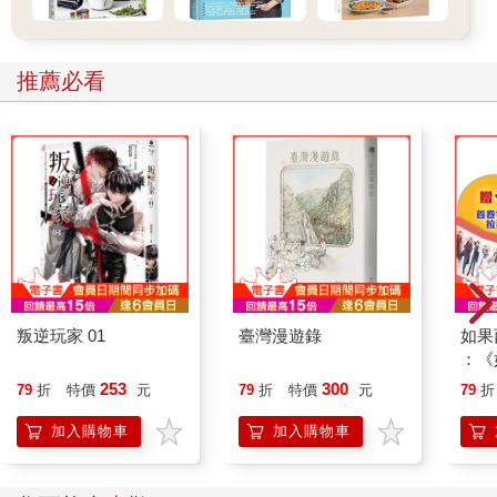
所有茶都是「茶樹」的產物 綠茶、紅茶、烏龍茶……生活裡有各
式各樣的茶，其實都是取「茶樹」的葉子製成的。就讓我們從茶
是什麼？有哪些種類？開始認識起吧！
推薦必看
1-1茶是何方神聖？
★茶跟山茶是表親
茶跟咖啡還有可可一樣，是世界最普及的休閒飲料。接下來我們
將仔細探討茶的魅力，可在那之前得先具備茶的常識才行。被問
到說「茶是什麼東西」時，該怎麼回答才是正確的呢？
日文的茶有兩層意思，當寫成漢字「茶」的時候，指的是茶葉或
茶飲，寫成片假名「チャ」的時候，則是指茶樹這種植物。
一般我們所謂的茶，指的是被分類在山茶科山茶屬的多年生常綠
喬木（茶樹的壽命可長達數十年以上）。茶的學名為「Camellia
sinensis」。「Camellia」就是山茶的意思。山茶也好、茶梅（學
叛逆玩家 01
臺灣漫遊錄
如果
名：Camellia sasanqua）也罷，都屬於山茶科。觀察茶樹的葉
：《
子，你會發現它的形狀和葉脈的走向都和山茶十分相似。
喵》
茶樹的生長，除了需要比較溫暖的氣候外，年降雨量更要在1300
253
300
79
折
特價
元
79
折
特價
元
79
折
【首
〜1500mm以上。再者，大多數植物適合生長在中性〜弱鹼性的
加入購物車
加入購物車
土壤，偏偏茶樹喜歡弱酸性的土壤。比方說，著名的茶葉產地靜
岡縣的牧之原，其土壤就是礫石多、排水性佳的酸性土。狹山
（琦玉縣）屬於關東壤土層，而茶葉產量全國第二、僅次於靜岡