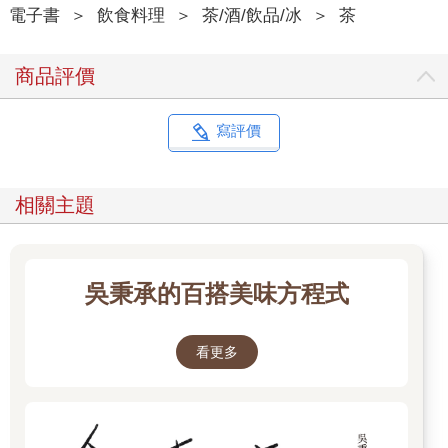
初次喝到這茶的客人，都會不自覺地大喊：「好喝！」進一步追
電子書
＞
飲食料理
＞
茶/酒/飲品/冰
＞
茶
問：「這是哪裡產的高級茶葉？」就連經常喝茶的人也都讚嘆不
已。
商品評價
這樣的茶喝起來甜甜的，因為美味濃縮的關係，100g1000日圓的
煎茶，喝起來竟像玉露一樣溫潤回甘。
品嘗過冷泡茶的美味後，剩下的茶葉注入40〜50℃的溫開水，同
寫評價
樣是一杯（約100mL）的份量。這次浸泡的時間抓1分鐘。溫的綠
茶便完成了。跟第一泡的冷泡茶不一樣，溫綠茶多了少許澀味，
喝起來更清爽。
相關主題
第三泡，這次要注入滾燙的熱水一杯的量，1分鐘後再把茶葉濾
掉。用熱水泡出的茶多了些苦味，喝起來的風味又不一樣了。
像這樣，用不同方法泡出的茶，可以一次盡享甜、澀、苦三種茶
的醍醐味。為什麼以前的茶都沒那麼好喝呢？箇中訣竅，書中將
吳秉承的百搭美味方程式
詳細說明。
這樣還沒有完喔。泡了三次的茶渣可千萬別丟掉。你可能會嚇一
跳，不過，那茶渣可是好東西。
看更多
首先，淋一點（適量）醬油和醋試看看，便是「醋漬茶葉」。接
著，放入柴魚片、小魚乾或芝麻，加點醬油拌一下，做成「芝麻
茶葉沙拉」，這可是很棒的下酒菜。
如果還有茶渣剩下，這次不妨加入200mL的豆漿、200mL的蘋果