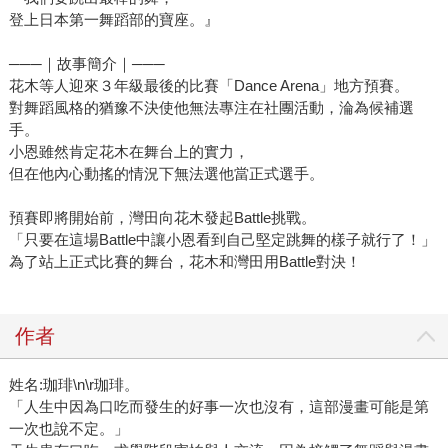
登上日本第一舞蹈部的寶座。』
───｜故事簡介｜───
花木等人迎來３年級最後的比賽「Dance Arena」地方預賽。
對舞蹈風格的猶豫不決使他無法專注在社團活動，淪為候補選
手。
小恩雖然肯定花木在舞台上的實力，
但在他內心動搖的情況下無法選他當正式選手。
預賽即將開始前，灣田向花木發起Battle挑戰。
「只要在這場Battle中讓小恩看到自己堅定跳舞的樣子就行了！」
為了站上正式比賽的舞台，花木和灣田用Battle對決！
作者
姓名:珈琲\n\r珈琲。
「人生中因為口吃而發生的好事一次也沒有，這部漫畫可能是第
一次也說不定。」