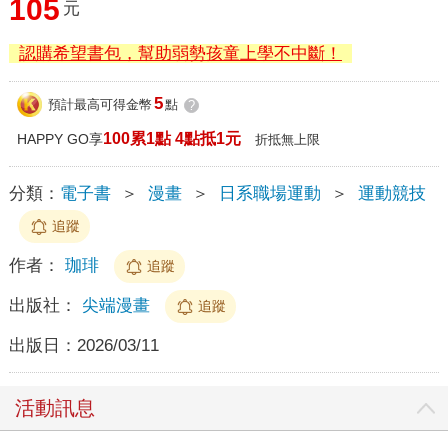
105
元
認購希望書包，幫助弱勢孩童上學不中斷！
5
預計最高可得金幣
點
?
100累1點 4點抵1元
HAPPY GO享
折抵無上限
分類：
電子書
＞
漫畫
＞
日系職場運動
＞
運動競技
追蹤
作者：
珈琲
追蹤
出版社：
尖端漫畫
追蹤
出版日：
2026/03/11
活動訊息