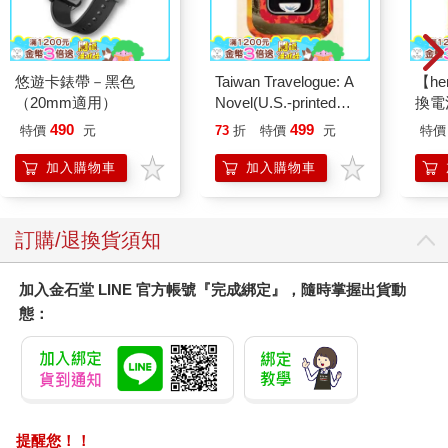
悠遊卡錶帶－黑色
Taiwan Travelogue: A
【he
（20mm適用）
Novel(U.S.-printed
換電
edition)
490
499
特價
元
73
折
特價
元
特價
加入購物車
加入購物車
訂購/退換貨須知
加入金石堂 LINE 官方帳號『完成綁定』，隨時掌握出貨動
態：
提醒您！！