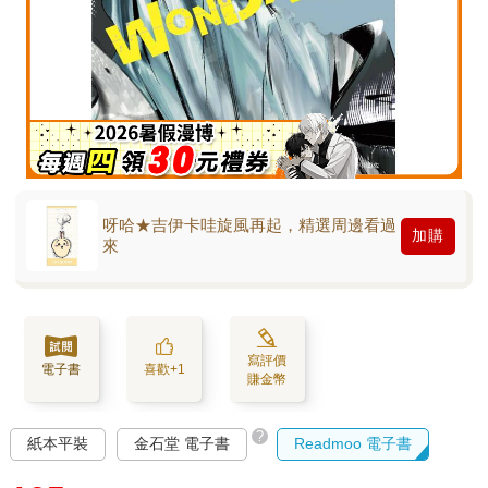
呀哈★吉伊卡哇旋風再起，精選周邊看過
加購
來
寫評價
電子書
喜歡+1
賺金幣
?
紙本平裝
金石堂 電子書
Readmoo 電子書