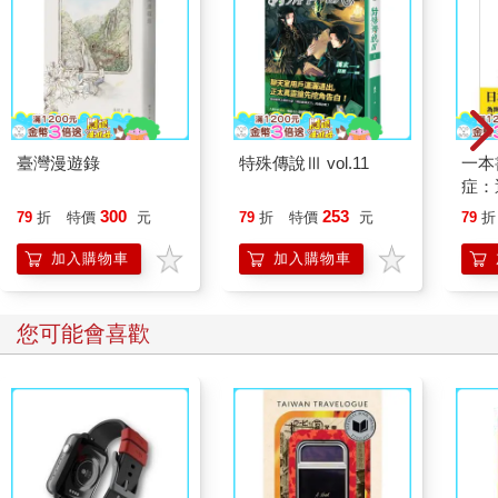
臺灣漫遊錄
特殊傳說Ⅲ vol.11
一本
症：
開大
300
253
79
折
特價
元
79
折
特價
元
79
折
人也
的3
加入購物車
加入購物車
您可能會喜歡