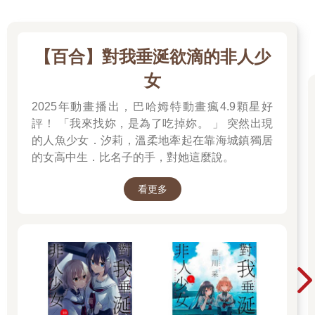
【百合】對我垂涎欲滴的非人少
女
2025年動畫播出，巴哈姆特動畫瘋4.9顆星好
評！ 「我來找妳，是為了吃掉妳。 」 突然出現
的人魚少女．汐莉，溫柔地牽起在靠海城鎮獨居
的女高中生．比名子的手，對她這麼說。
看更多