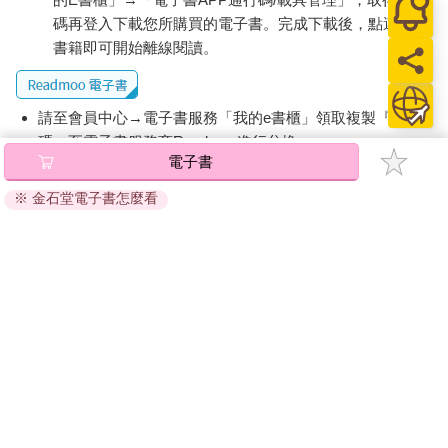
碼再登入下載您所購買的電子書。完成下載後，點選任一
書籍即可開始離線閱讀。
請至會員中心→電子書服務「我的e書櫃」領取複製『兌換
碼』至電子書服務商Readmoo進行兌換。
電子書
退換貨須知：
※ 金石堂電子書怎麼看
因版權保護，您在金石堂所購買的電子書僅能以金石堂專屬
的閱讀軟體開啟閱讀，無法以其他閱讀器或直接下載檔案。
依據「消費者保護法」第19條及行政院消費者保護處公告之
「通訊交易解除權合理例外情事適用準則」，非以有形媒介
提供之數位內容或一經提供即為完成之線上服務，經消費者
事先同意始提供。（如：電子書、電子雜誌、下載版軟體、
虛擬商品…等），
不受「網購服務需提供七日鑑賞期」的限
制
。為維護您的權益，建議您先使用「試閱」功能後再付款
購買。