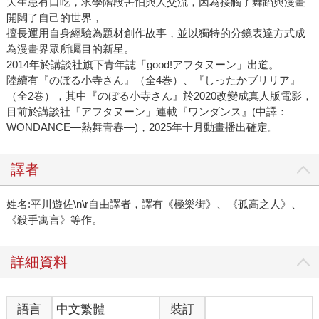
天生患有口吃，求學階段害怕與人交流，因為接觸了舞蹈與漫畫
開闊了自己的世界，
擅長運用自身經驗為題材創作故事，並以獨特的分鏡表達方式成
為漫畫界眾所矚目的新星。
2014年於講談社旗下青年誌「good!アフタヌーン」出道。
陸續有『のぼる小寺さん』（全4巻）、『しったかブリリア』
（全2巻），其中『のぼる小寺さん』於2020改變成真人版電影，
目前於講談社「アフタヌーン」連載『ワンダンス』(中譯：
WONDANCE—熱舞青春—)，2025年十月動畫播出確定。
譯者
姓名:平川遊佐\n\r自由譯者，譯有《極樂街》、《孤高之人》、
《殺手寓言》等作。
詳細資料
語言
中文繁體
裝訂