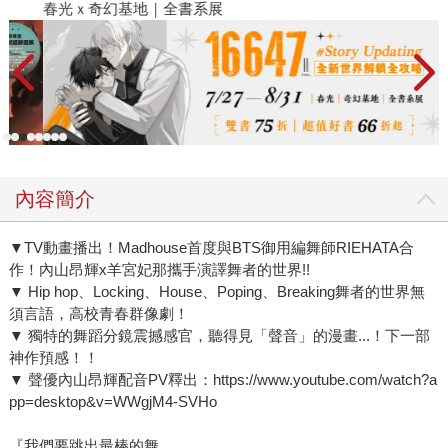
春光ｘ奇幻基地｜全書系展
2
內容簡介
▼TV動畫播出！Madhouse首度與BTS御用編舞師RIEHATA合
作！內山昂輝x羊宮妃那攜手演譯舞者的世界!!
▼ Hip hop、Locking、House、Poping、Breaking舞者的世界無
須言語，高校青春群像劇！
▼ 獨特的舞蹈分鏡震撼感官，聽得見「聲音」的漫畫...！下一部
神作預感！！
▼ 聲優內山昂輝配音PV釋出：https://www.youtube.com/watch?a
pp=desktop&v=WWgjM4-SVHo
『我們要跳出最棒的舞，