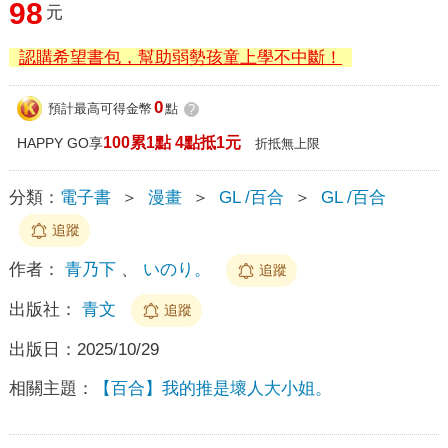
98
元
認購希望書包，幫助弱勢孩童上學不中斷！
0
預計最高可得金幣
點
?
100累1點 4點抵1元
HAPPY GO享
折抵無上限
分類：
電子書
＞
漫畫
＞
GL /百合
＞
GL /百合
追蹤
作者：
青乃下
、
いのり。
追蹤
出版社：
青文
追蹤
出版日：
2025/10/29
相關主題：
【百合】我的推是壞人大小姐。