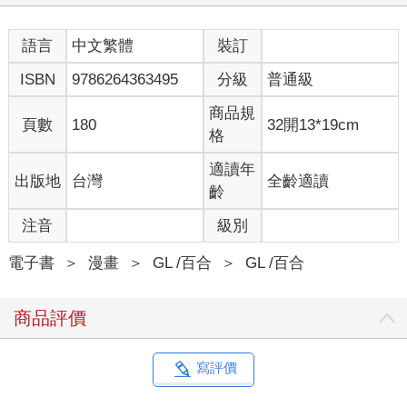
語言
中文繁體
裝訂
ISBN
9786264363495
分級
普通級
商品規
頁數
180
32開13*19cm
格
適讀年
出版地
台灣
全齡適讀
齡
注音
級別
電子書
＞
漫畫
＞
GL /百合
＞
GL /百合
商品評價
寫評價