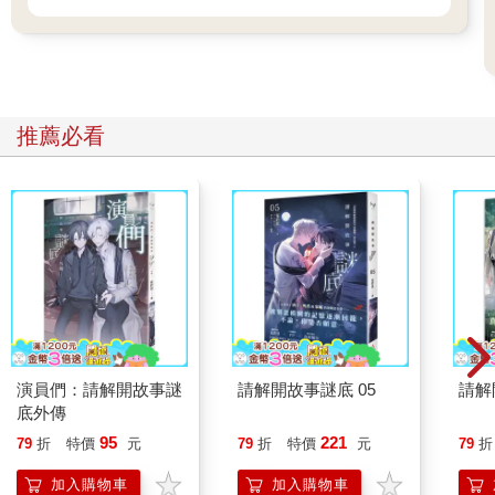
推薦必看
演員們：請解開故事謎
請解開故事謎底 05
請解
底外傳
95
221
79
折
特價
元
79
折
特價
元
79
折
加入購物車
加入購物車