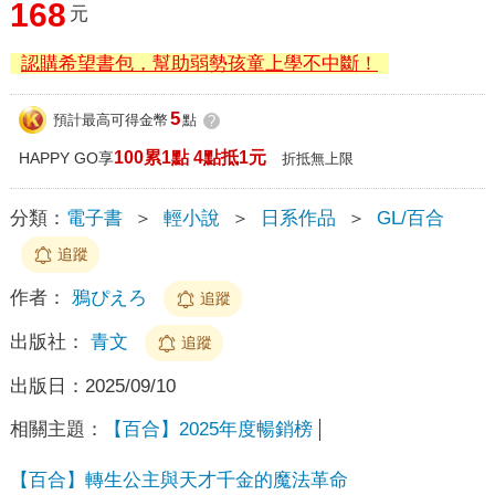
168
元
認購希望書包，幫助弱勢孩童上學不中斷！
5
預計最高可得金幣
點
?
100累1點 4點抵1元
HAPPY GO享
折抵無上限
分類：
電子書
＞
輕小說
＞
日系作品
＞
GL/百合
追蹤
作者：
鴉ぴえろ
追蹤
出版社：
青文
追蹤
出版日：
2025/09/10
相關主題：
【百合】2025年度暢銷榜
【百合】轉生公主與天才千金的魔法革命