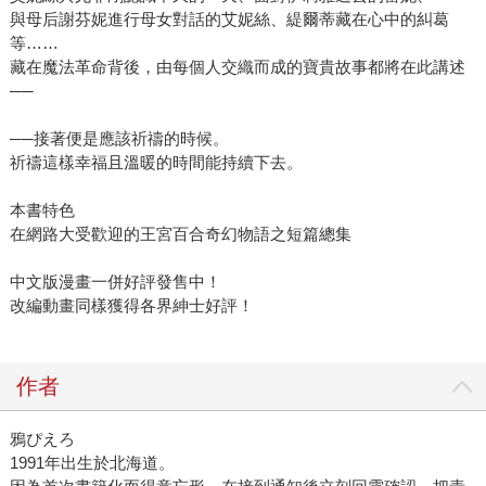
與母后謝芬妮進行母女對話的艾妮絲、緹爾蒂藏在心中的糾葛
等……
藏在魔法革命背後，由每個人交織而成的寶貴故事都將在此講述
──
──接著便是應該祈禱的時候。
祈禱這樣幸福且溫暖的時間能持續下去。
本書特色
在網路大受歡迎的王宮百合奇幻物語之短篇總集
中文版漫畫一併好評發售中！
改編動畫同樣獲得各界紳士好評！
作者
鴉ぴえろ
1991年出生於北海道。