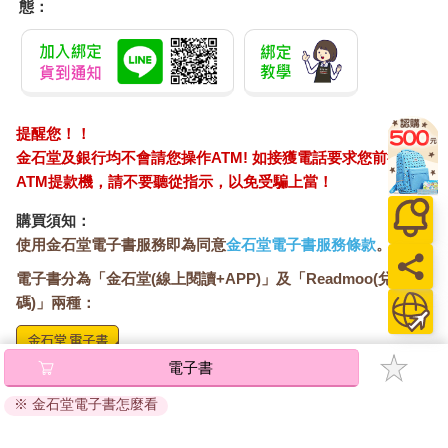
態：
提醒您！！
金石堂及銀行均不會請您操作ATM! 如接獲電話要求您前往
ATM提款機，請不要聽從指示，以免受騙上當！
購買須知：
使用金石堂電子書服務即為同意
金石堂電子書服務條款
。
電子書分為「金石堂(線上閱讀+APP)」及「Readmoo(兌換
碼)」兩種：
電子書
將儲存於會員中心→電子書服務「我的e書櫃」，點選線上
閱讀直接開啟閱讀。
※ 金石堂電子書怎麼看
線上閱讀：
建議使用Chrome、Microsoft Edge 有較佳的線上瀏覽效