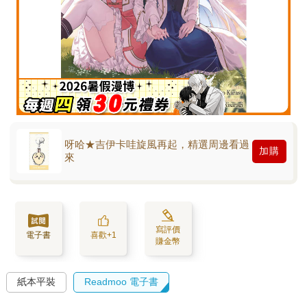
呀哈★吉伊卡哇旋風再起，精選周邊看過
加購
來
寫評價
電子書
喜歡+1
賺金幣
紙本平裝
Readmoo 電子書