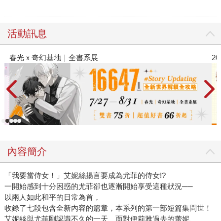
活動訊息
2026金石堂暑假漫博〈你好，我吃一點〉第二波
內容簡介
「我要當侍女！」艾妮絲揚言要成為尤菲的侍女!?
一開始感到十分困惑的尤菲卻也逐漸開始享受這種狀況──
以兩人如此和平的日常為首，
收錄了七段包含全新內容的篇章，本系列的第一部短篇集問世！
艾妮絲與尤菲剛認識不久的一天、面對伊莉雅過去的蕾妮、