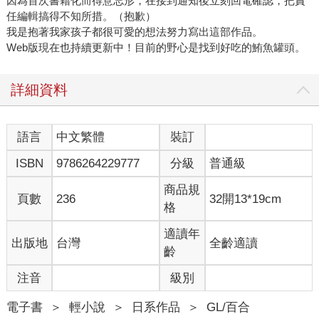
因為首次書籍化而得意忘形，在接到通知後立刻回電確認，把責
任編輯搞得不知所措。（抱歉）
我是抱著我家孩子都很可愛的想法努力寫出這部作品。
Web版現在也持續更新中！目前的野心是找到好吃的鮪魚罐頭。
詳細資料
語言
中文繁體
裝訂
ISBN
9786264229777
分級
普通級
商品規
頁數
236
32開13*19cm
格
適讀年
出版地
台灣
全齡適讀
齡
注音
級別
電子書
＞
輕小說
＞
日系作品
＞
GL/百合