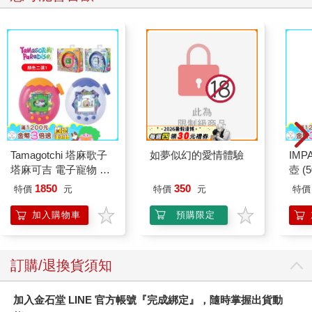
Tamagotchi 塔麻歌子
如夢似幻的愛情體驗
IM
塔麻可吉 電子寵物 樂
壺 (
園系列（熱帶橙果／極
IMU
1850
350
特價
元
特價
元
特價
地冰雪）
加入購物車
預購限定
訂購/退換貨須知
加入金石堂 LINE 官方帳號『完成綁定』，隨時掌握出貨動