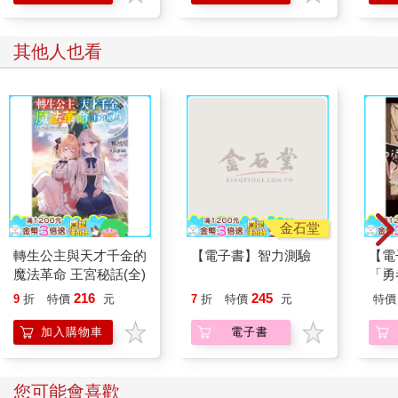
其他人也看
金石堂
轉生公主與天才千金的
【電子書】智力測驗
【電
魔法革命 王宮秘話(全)
「勇
吧。
216
245
9
折
特價
元
7
折
特價
元
特價
（2
加入購物車
電子書
您可能會喜歡