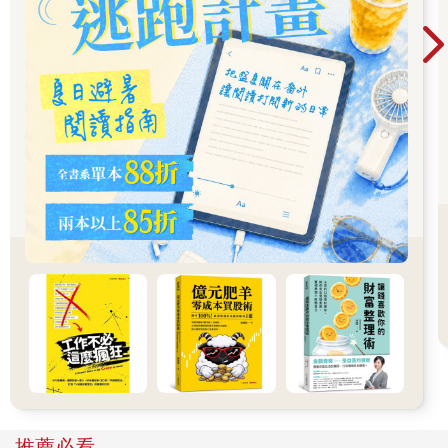
復的保護機制，然而，當健康狀況不佳時，可能會導致慢性發炎
反應過度，變得雪上加霜（而非真正解決問題）。
在第二部〈營養：打造健康之路〉中，你將會知道，改變營養相
關的行為，遠比遵循某個飲食計畫更具影響力。你可以安然度過
各種紛擾的間歇性斷食或限時進食（TRE）等飲食法，並探討不
吃早餐是否比規律地吃早餐來得更好。你也將學到關於夜間進食
的新科學、為何我們每天攝取的熱量有超過 40% 發生在晚上六點
之後，以及一些簡單的技巧來抑制吃宵夜的衝動。接下來，你將
瞭解蛋白質攝取對中年健康與表現的重要性，並進一步學習如何
有效管理飲食中的碳水化合物與脂肪。培養良好的習慣是逆轉中
年健康失衡與體重上升的關鍵。這同時也為長期成功奠定基礎，
因為一旦養成習慣，就再也不需要每次都做「飲食選擇」，只要
繼續依照原本的生活模式就好。
在第三部〈重建與恢復〉中，你將學會如何在中年階段更有效率
地運動。對某些人而言，中年時會因慢性疼痛與不適而停止身體
活動；對另一些人來說，則被繁忙的生活壓得喘不過氣，失去運
動的意願。不知不覺中，你的日常生活幾乎都久坐不動，隨之而
來的是各種疼痛、深度疲勞、睡眠品質不佳、情緒低落與性欲減
退等問題。但情況其實不必如此。你天生就會走路、跑步、深
蹲、衝刺，並在過程中盡情歡笑。運動應該是充滿樂趣的，而不
推薦必看
是待辦清單中的任務之一。我會教你如何以最低但有效的運動