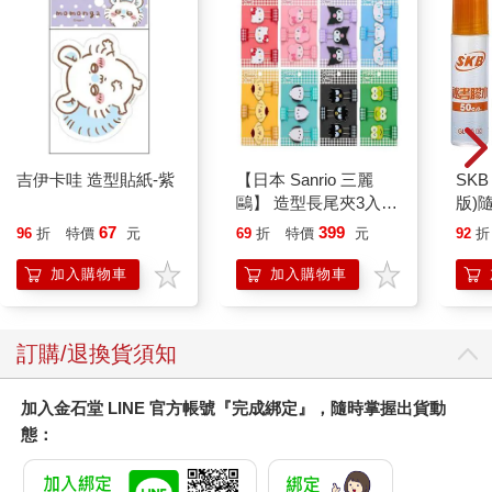
全面、更完整的觀點。
整合不同領域（例如睡眠、醫學、營養學、運動、恢復與心態）
解決方案的能力，對提出創新且具長期效果的「棘手問題」解方
極其關鍵。
複雜性與系統性思維專家西德尼．德克博士（Sidney Dekker）曾
說：「你不能把一個複雜系統簡化為其中一部分，因為那麼做只
會讓事情極端且可惜地過度簡化。」一個系統的成果，從來不是
吉伊卡哇 造型貼紙-紫
【日本 Sanrio 三麗
SKB
來自單一部分，而是源自所有部位之間的相互作用。
鷗】 造型長尾夾3入組
版)
要在中年達成目標，沒有什麼靈丹妙藥、秘訣或一鍵啟動的捷
(8款可選) 凱蒂貓 Hello
徑。唯有努力、穩定地持續執行，並遵循有科學實證的計畫，才
67
399
96
折
特價
元
69
折
特價
元
92
折
Kitty 庫洛米 布丁狗 酷
能達成目標。這條通往終點的道路並非筆直順暢，但只要你投入
企鵝
加入購物車
加入購物車
在整個過程（而非單看結果），並養成良好的習慣（而非急於求
成），你就能達成巔峰 40 的最佳狀態。
友善學習 vs. 棘手學習
訂購/退換貨須知
要在中年時重新找回健康、體態與表現，並不是一個「友善」的
學習過程。所謂「友善」的學習環境，指的是可以迅速得到成
加入金石堂 LINE 官方帳號『完成綁定』，隨時掌握出貨動
果，並提供即時回饋，讓你能找到正確的解決方法。高爾夫看似
態：
並非「友善」的學習環境，但它實際上是。當你擊球後，結果立
刻呈現在眼前，如果你懂得揮桿原理，就能馬上修正錯誤。在