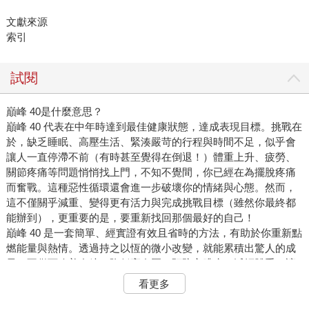
文獻來源
索引
試閱
巔峰 40是什麼意思？
巔峰 40 代表在中年時達到最佳健康狀態，達成表現目標。挑戰在
於，缺乏睡眠、高壓生活、緊湊嚴苛的行程與時間不足，似乎會
讓人一直停滯不前（有時甚至覺得在倒退！）體重上升、疲勞、
關節疼痛等問題悄悄找上門，不知不覺間，你已經在為擺脫疼痛
而奮戰。這種惡性循環還會進一步破壞你的情緒與心態。然而，
這不僅關乎減重、變得更有活力與完成挑戰目標（雖然你最終都
能辦到），更重要的是，要重新找回那個最好的自己！
巔峰 40 是一套簡單、經實證有效且省時的方法，有助於你重新點
燃能量與熱情。透過持之以恆的微小改變，就能累積出驚人的成
果。不僅可改善血糖、降低高血壓、預防心臟病、減輕體重，讓
你感覺更好，並能為未來的健康與長壽奠定良好基礎。中年生活
看更多
很快就會讓你明白，自己已不再無堅不摧；糖尿病、高血壓、心
臟病或情緒低落等慢性問題，毫不留情地找上門。