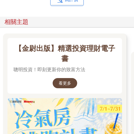
你的巔峰 40 表現計畫
第一步：恢復有氧體能
相關主題
第二步：透過省時的訓練計畫，重建肌力
第三步：提升睡眠品質
第四步：學習正確心態技巧，啟動你的幸福之路―― 心態是成功
的關鍵
【金尉出版】精選投資理財電子
本書內容簡介
書
在第一部〈惡性循環〉中，你將瞭解進入中年後心態會有什麼變
聰明投資！即刻更新你的致富方法
化，以及幸福感如何自然下滑。你會看到這些變化對你生活其他
面向帶來哪些連鎖反應，包括活動量、飲食選擇與整體態度，同
時會侵蝕你正面積極的心態，讓你難以擺脫負面思維，也更容易
看更多
情緒失控。
你將瞭解，這些年來逐漸（或有時並不那麼緩慢地）累積的體
重，到了中年會演變成更嚴重的隱憂，增加罹患高血壓、心臟
病、或因代謝造成第二型糖尿病與某些癌症的風險。體重增加與
肥胖不僅對身體帶來廣泛的負面影響，也會對心理健康構成威
脅。當你的血糖值長期偏高，情緒低落與憂鬱的風險也會上升，
並可能引發慢性發炎，破壞身心健康。發炎本是身體用以自我修