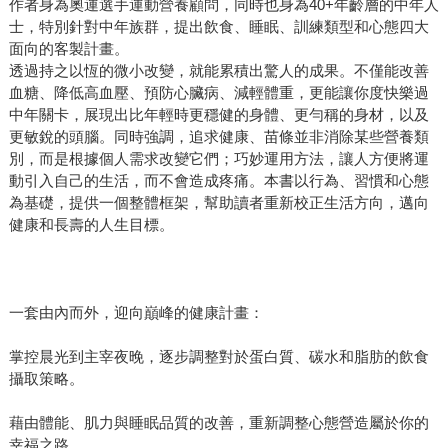
作者身為奧運選手運動營養顧問，同時也身為40+年齡層的中年人
士，特別針對中年族群，提出飲食、睡眠、訓練類型和心態四大
面向的客製計畫。
透過持之以恆的微小改變，就能累積出驚人的成果。不僅能改善
血糖、降低高血壓、預防心臟病、減輕體重，更能讓你度快樂過
中年關卡，展現出比年輕時更穩健的身體、更勻稱的身材，以及
更敏銳的頭腦。同時強調，追求健康、苗條並非消除某些營養類
別，而是根據個人需求改變它們；巧妙運用方法，讓人方便將運
動引入自己的生活，而不會造成疼痛。本書以行為、習慣和心態
為基礎，提供一個整體框架，幫助讀者重新校正生活方向，邁向
健康和長壽的人生目標。
一套由內而外，迎向巔峰的健康計畫：
掌控晨光到主宰夜晚，逐步調整對於蛋白質、碳水和脂肪的飲食
攝取策略。
藉由體能、肌力與睡眠品質的改善，重新調整心態營造屬於你的
幸福之路。