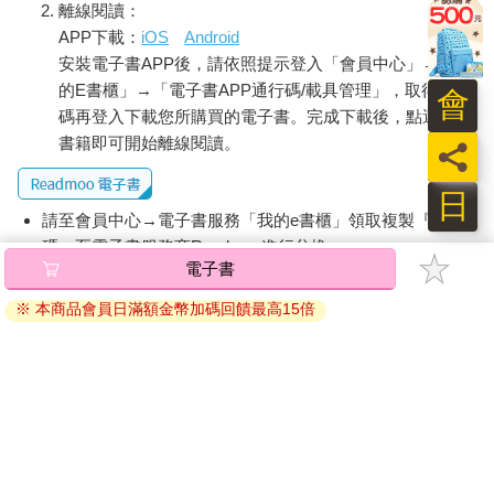
離線閱讀：
醫學博士塔拉．史瓦特（Tara Swart）指出，所有思緒在進入皮質
APP下載：
iOS
Android
層進行理性分析前，都會先經過邊緣系統，並在其中受到情緒渲
安裝電子書APP後，請依照提示登入「會員中心」→「我
染。兩者無法完全分離。由於大象擁有巨大的力量與體型，一旦
的E書櫃」→「電子書APP通行碼/載具管理」，取得通行
牠想奪回掌控權，騎士往往只能任其擺布。在競技運動業擁有數
會
十年經驗的心理學專家約翰．蘇利文（John Sullivan）博士，對
碼再登入下載您所購買的電子書。完成下載後，點選任一
他的客戶強調：「情緒主宰著運動與人生。」如果你想改變行為
書籍即可開始離線閱讀。
員
模式，就必須學會控制大象。該如何做到？希思兄弟將這個過程
稱為「打造你的道路」。打造適合的環境，就像是為大象鋪好前
日
進的道路。許多看似個人的問題，其實往往是情境問題。你需要
請至會員中心→電子書服務「我的e書櫃」領取複製『兌換
將大象引導至正確的方向上，激勵牠，並引導牠走向你期望的道
碼』至電子書服務商Readmoo進行兌換。
路，關鍵在於你必須去「看見」並「感覺」你想要的改變，光是
退換貨須知：
知道為什麼該這麼做是不夠的。你知道抽菸有害健康；你知道多
運動有助於減重；你知道少吃垃圾食物、少喝點酒能改善健康狀
因版權保護，您在金石堂所購買的電子書僅能以金石堂專屬
況。但你為什麼還是會繼續做這些事？因為你過度依賴騎士，也
的閱讀軟體開啟閱讀，無法以其他閱讀器或直接下載檔案。
就是依靠理性大腦與意志力來驅動改變。
依據「消費者保護法」第19條及行政院消費者保護處公告之
然而，意志力是一種有限資源，你的自律程度有限，當它耗盡時
「通訊交易解除權合理例外情事適用準則」，非以有形媒介
（而且它終究會耗盡，尤其是在中年階段），你就容易做出錯誤
提供之數位內容或一經提供即為完成之線上服務，經消費者
決策。為什麼？因為你是人。頂尖運動員與奧運選手每天清晨 5
事先同意始提供。（如：電子書、電子雜誌、下載版軟體、
點半自動起床，並不是因為他們總是感到振奮、充滿動力且自
虛擬商品…等），
不受「網購服務需提供七日鑑賞期」的限
律。如果他們僅靠突如其來的靈感、短暫的動力或微弱的自律，