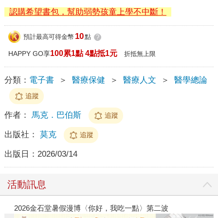
認購希望書包，幫助弱勢孩童上學不中斷！
10
預計最高可得金幣
點
?
100累1點 4點抵1元
HAPPY GO享
折抵無上限
分類：
電子書
＞
醫療保健
＞
醫療人文
＞
醫學總論
追蹤
作者：
馬克．巴伯斯
追蹤
出版社：
莫克
追蹤
出版日：
2026/03/14
活動訊息
2026金石堂暑假漫博〈你好，我吃一點〉第二波
金