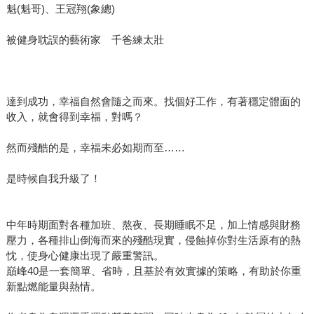
魁(魁哥)、王冠翔(象總)
被健身耽誤的藝術家 千爸練太壯
達到成功，幸福自然會隨之而來。找個好工作，有著穩定體面的
收入，就會得到幸福，對嗎？
然而殘酷的是，幸福未必如期而至……
是時候自我升級了！
中年時期面對各種加班、熬夜、長期睡眠不足，加上情感與財務
壓力，各種排山倒海而來的殘酷現實，侵蝕掉你對生活原有的熱
忱，使身心健康出現了嚴重警訊。
巔峰40是一套簡單、省時，且基於有效實據的策略，有助於你重
新點燃能量與熱情。