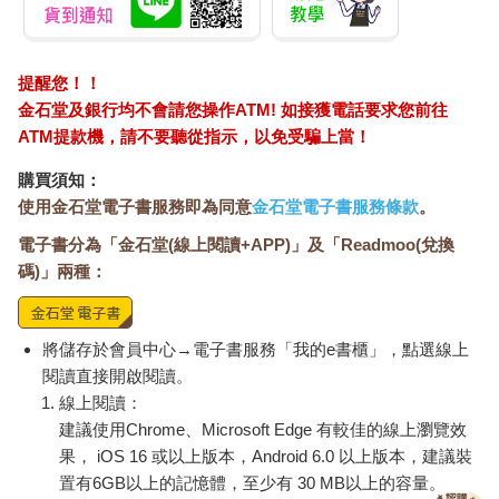
「友善型」學習環境中，你可以先選擇策略，再依據結果進行評
估，整個過程非常線性；而由於不確定性與模糊性較低，電腦在
這類「友善」環境的表現通常特別出色。「棘手型」學習環境的
複雜性、模糊性與不確定性則高得多。在這樣的環境中，你必須
提醒您！！
先（廣泛地）進行評估，之後再選擇策略。最大的挑戰在於，回
金石堂及銀行均不會請您操作ATM! 如接獲電話要求您前往
饋並非即時出現。你往往需要經過數天、數週，甚至數個月後，
ATM提款機，請不要聽從指示，以免受騙上當！
才會明白自己是否正在學習、是否有進步。高血壓、糖尿病或心
臟病這類慢性病的管理，就屬於「棘手型」學習環境的範例。減
購買須知：
重也是另一個經典案例：成果不會立即顯現，過程也缺乏明確的
使用金石堂電子書服務即為同意
金石堂電子書服務條款
。
路徑。中年時期所要克服的諸多問題都屬於「棘手型」，它們通
電子書分為「金石堂(線上閱讀+APP)」及「Readmoo(兌換
常很複雜，充滿不確性與模糊性。這需要時間的累積，且若不實
碼)」兩種：
踐一段時間，往往難以確定、感受或理解自己是否走在正確的道
路上。這個過程，正是所謂的深度學習。
騎士與大象
將儲存於會員中心→電子書服務「我的e書櫃」，點選線上
奇普．希思與丹．希思（Chip and Dan Heath）在他們精彩的著
閱讀直接開啟閱讀。
作《改變，好容易》（Switch）中，以騎士與大象來比喻人類的
線上閱讀：
決策過程。騎士代表負責分析、資料導向與理性思考的大腦皮質
建議使用Chrome、Microsoft Edge 有較佳的線上瀏覽效
層；大象則象徵情感大腦（邊緣系統 *）。雖然騎士在大象背上，
果， iOS 16 或以上版本，Android 6.0 以上版本，建議裝
能引導牠往期待的方向前進，但這種控制只能維持一段時間。實
置有6GB以上的記憶體，至少有 30 MB以上的容量。
際上，你無法逃避情緒的影響。