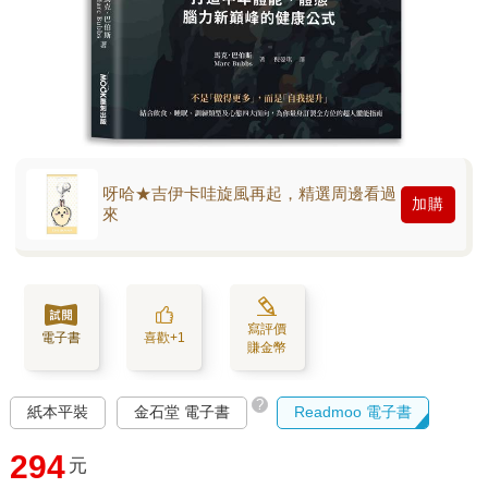
呀哈★吉伊卡哇旋風再起，精選周邊看過
加購
來
寫評價
電子書
喜歡+1
賺金幣
?
紙本平裝
金石堂 電子書
Readmoo 電子書
294
元