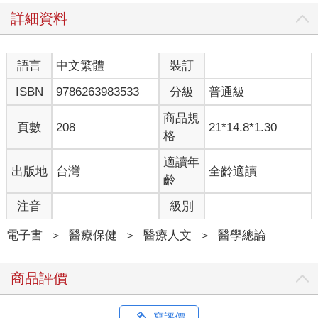
隨著年齡增長，體內的發炎反應逐漸累積，影響了維持健康的關
詳細資料
鍵訊號。這不僅影響身體健康，心理健康也同樣受到重大考驗。
無論你在事業或財富上取得多少的成就，科學研究指出，人們總
是
語言
中文繁體
裝訂
渴望「下一步是什麼」，卻不回頭看自己已經走了多遠。巔峰40
ISBN
9786263983533
分級
普通級
不僅是身體的變化，也是心態上的轉變。重新檢視你的價值觀，
調整期待，邁向人生目標。正確的心態，將點燃這段旅程，而我
商品規
會陪伴與引導你一路前行。
頁數
208
21*14.8*1.30
格
巔峰 40計畫
適讀年
出版地
台灣
全齡適讀
要回到正軌，首先必須規劃好自己的路徑。只要用對方法，就能
齡
培養出可帶來長期成功的好習慣。你可能已經花了好幾個月，甚
至好幾年，才走到現在的狀態，因此，請給自己 6 ～ 12 個月的時
注音
級別
間，讓你的健康與表現邁向巔峰。
電子書
＞
醫療保健
＞
醫療人文
＞
醫學總論
你的巔峰 40 健康計畫
第一步：掌控晨光
商品評價
第二步：主宰夜晚
第三步：設定蛋白質攝取
第四步：調整碳水與脂肪攝取
寫評價