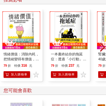
量，獲得最大的效益；並與你分享為何像冷水浴或泡熱水澡這類
睡眠與恢復策略，能幫助你突破健身與減重的停滯期。
在第四部〈發揮潛力〉中，你將瞭解，達成目標的最大障礙，其
實就藏在你雙耳之間的六英吋裡。中年生活的各種挑戰，很容易
讓人陷入更負面、焦慮與悲觀的心態。你可能早已失去年輕時那
份
敬畏與對冒險旅程的熱情。這個過程很重要的一步，是花時間去
反思：你是誰、你的價值觀是什麼、你的日常行為是否與這些目
標一致。認識自己，正是行為轉變的關鍵環節，畢竟，當你可以
為行為轉變賦予價值時，才更有可能持續下去。遺憾的是，在緊
情緒價值：消除內耗，
一本書終結你的拖延
腎臟
湊的中年生活中，能騰出時間思考這些的人少之又少。而這正是
把情緒變得有價值，跟
症：透過「小行動」打
40
心態技巧的重要性所在，例如提升專注力、正向自我對話、樂觀
誰都能自在相處
開大腦的行動開關，懶
就告
316
237
79
折
特價
元
79
折
特價
元
79
折
思維等，這些能力會幫助你保留空間去反思、重設並調整回正確
人也能變身「行動派」
的方向。最後，如果你希望在飲食與運
的37個科學方法
加入購物車
加入購物車
動習慣更上層樓，達到巔峰40的最佳狀態，一個嶄新的心態，將
是點燃這趟旅程的火種。
您可能會喜歡
長期成功的巔峰策略
現今我們所面臨的挑戰，例如氣候變遷或肥胖流行等慢性健康問
題，已變得日益複雜。要解決這類複雜議題，需要比傳統思維更