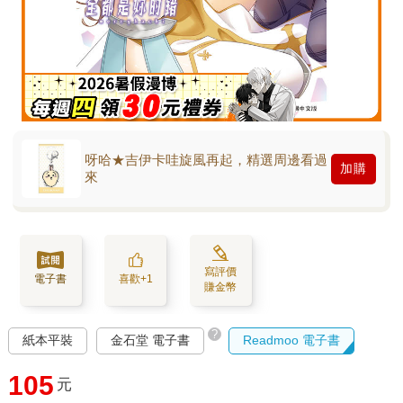
呀哈★吉伊卡哇旋風再起，精選周邊看過
加購
來
寫評價
電子書
喜歡+1
賺金幣
?
紙本平裝
金石堂 電子書
Readmoo 電子書
105
元