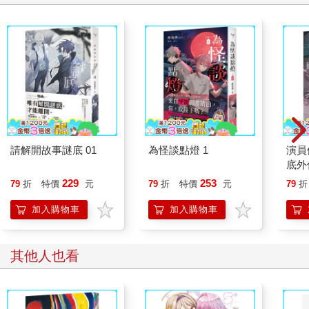
請解開故事謎底 01
為怪談點燈 1
演員
底外
229
253
79
折
特價
元
79
折
特價
元
79
折
加入購物車
加入購物車
其他人也看