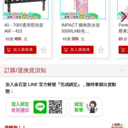
40－70吋通用壁掛架
IMPACT 獨角獸水壺
Pen
AW－410
500ML#粉色
壓果
IM00B11PK
桿
450
359
特價
元
特價
元
85
折
加入購物車
加入購物車
訂購/退換貨須知
加入金石堂 LINE 官方帳號『完成綁定』，隨時掌握出貨動
態：
提醒您！！