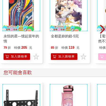
永恒的星—憶起當年的
全都是妳的錯-5完
【電
情
然不
205
119
79
折
特價
元
85
折
特價
元
特價
加入購物車
加入購物車
您可能會喜歡