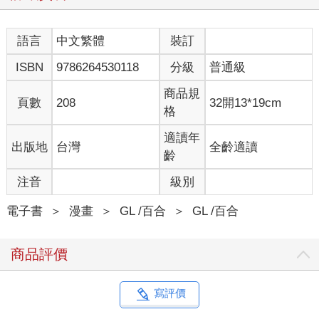
語言
中文繁體
裝訂
ISBN
9786264530118
分級
普通級
商品規
頁數
208
32開13*19cm
格
適讀年
出版地
台灣
全齡適讀
齡
注音
級別
電子書
＞
漫畫
＞
GL /百合
＞
GL /百合
商品評價
寫評價