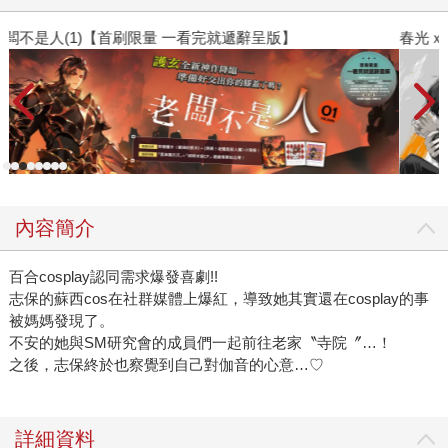
春光ｘ奇幻基地｜全書系展
內容簡介
百合cosplay認同需求爆發喜劇!!
志保的蘇西cos在社群媒體上爆紅，導致她其實還在cosplay的事
被媽媽發現了。
不安的她與SM研究會的成員們一起前往老家〝寺院〞…！
之後，志保終於也察覺到自己對伽音的心意…♡
詳細資料