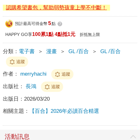
認購希望書包，幫助弱勢孩童上學不中斷！
5
預計最高可得金幣
點
?
100累1點 4點抵1元
HAPPY GO享
折抵無上限
分類：
電子書
＞
漫畫
＞
GL /百合
＞
GL /百合
追蹤
作者：
merryhachi
追蹤
出版社：
長鴻
追蹤
出版日：
2026/03/20
相關主題：
【百合】2026年必讀百合精選
活動訊息