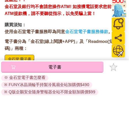
金石堂及銀行均不會請您操作ATM! 如接獲電話要求您前往
ATM提款機，請不要聽從指示，以免受騙上當！
購買須知：
使用金石堂電子書服務即為同意
金石堂電子書服務條款
。
電子書分為「金石堂(線上閱讀+APP)」及「Readmoo(兌換
碼)」兩種：
電子書
將儲存於會員中心→電子書服務「我的e書櫃」，點選線上
閱讀直接開啟閱讀。
※ 金石堂電子書怎麼看
線上閱讀：
※ FUNY冰晶渦輪手持製冷風扇全站加購價$490
建議使用Chrome、Microsoft Edge 有較佳的線上瀏覽效
※ Q版企鵝安全隨身警報器全站不限金額加購價$99
果， iOS 16 或以上版本，Android 6.0 以上版本，建議裝
置有6GB以上的記憶體，至少有 30 MB以上的容量。
離線閱讀：
APP下載：
iOS
Android
安裝電子書APP後，請依照提示登入「會員中心」→「我