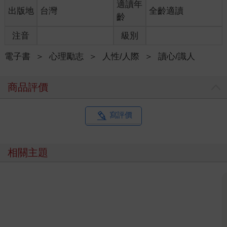
適讀年
出版地
台灣
全齡適讀
要打破過去經驗帶來的溝通限制，你需要為自己輸入一套簡單明
齡
確、可以不斷重複執行的策略，若能鍥而不捨地練習三個月以
上，就有機會在你的大腦裡開闢一條嶄新的選擇，改變所有的互
注音
級別
動模式。
為了幫助你用新的方式讀懂肢體語言，並善用肢體語言來溝通，
電子書
＞
心理勵志
＞
人性/人際
＞
讀心/識人
萃芬心理師在書裡提供了「S.P.E.E.D 快速洞察人心」模式，逐步
帶領你熟悉：掃描（Scan）、分解（Pare）、放大（Enlarge）、
商品評價
評估（Evaluate）和決定（Decide）這五個步驟，最終你能更快
速洞察肢體語言背後的情緒狀態，判讀對方的心理意圖，做出最
適合自己的決定。
寫評價
療癒自己，從解讀肢體語言開始
萃芬心理師非常擅長整理出像百科全書一樣的指導手冊，運用此
相關主題
類書籍最好的方式是帶著「動機」去閱讀。
同為心理師的我，在閱讀的時候，常會想像這本書可以帶給我的
個案哪些幫助，舉例來說，當我讀到〈從美國總統川普的肢體語
言，解析權威主導的人格特質〉章節時，我心裡想著的是那些
「不知道該怎麼跟強勢者相處」的個案。
當他們覺得自己可以解讀主導型人從視線、手勢、站姿展現出的
含義，那往日困擾他們的「威壓」就去神祕化了！不被壓制的他