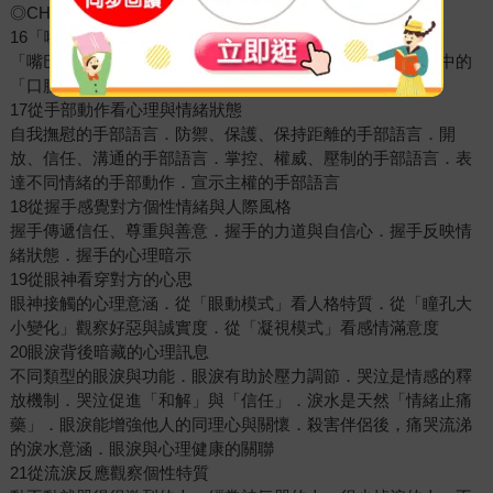
◎CHAPTER 3 「分解」與「放大」肢體訊息◎
16「嘴巴」富含大量訊息
「嘴巴」常見的肢體語言．「嘴巴」與「性心理發展歷程」中的
「口腔期」息息相關
17從手部動作看心理與情緒狀態
自我撫慰的手部語言．防禦、保護、保持距離的手部語言．開
放、信任、溝通的手部語言．掌控、權威、壓制的手部語言．表
達不同情緒的手部動作．宣示主權的手部語言
18從握手感覺對方個性情緒與人際風格
握手傳遞信任、尊重與善意．握手的力道與自信心．握手反映情
緒狀態．握手的心理暗示
19從眼神看穿對方的心思
眼神接觸的心理意涵．從「眼動模式」看人格特質．從「瞳孔大
小變化」觀察好惡與誠實度．從「凝視模式」看感情滿意度
20眼淚背後暗藏的心理訊息
不同類型的眼淚與功能．眼淚有助於壓力調節．哭泣是情感的釋
放機制．哭泣促進「和解」與「信任」．淚水是天然「情緒止痛
藥」．眼淚能增強他人的同理心與關懷．殺害伴侶後，痛哭流涕
的淚水意涵．眼淚與心理健康的關聯
21從流淚反應觀察個性特質