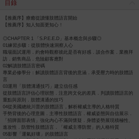
目錄
【推薦序】療癒從讀懂肢體語言開始
【推薦序】知人知面更知心！
◎CHAPTER 1 「S.P.E.E.D」基本概念與步驟◎
01練習步驟：從肢體快速洞察人心
職場面試運用．約會時觀察彼此是否有好感．談合作案．業務拜
訪．銷售商品．危險顧客應對
02解讀肢體語言密碼
專業必修學分：解讀肢體語言背後的意涵．承受壓力時的肢體語
言
03運用「肢體溝通技巧」建立信任感
從肢體語言評估心理狀態．注意跨文化的差異．判讀肢體語言的
重點與原則．肢體溝通的技巧
04從美國總統川普的肢體語言，解析權威主導的人格特質
手勢背後的心理意圖．主導性肢體語言．權威姿態與自信展示．
「招牌面部表情」強化內心不滿與懷疑．身體姿勢展現積極性、
進攻性．防禦性肢體語言．「權威主導防禦」的人格特質
05影響「運氣好壞」的肢體語言