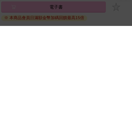
電子書
將儲存於會員中心→電子書服務「我的e書櫃」，點選線上
閱讀直接開啟閱讀。
※ 本商品會員日滿額金幣加碼回饋最高15倍
線上閱讀：
建議使用Chrome、Microsoft Edge 有較佳的線上瀏覽效
果， iOS 16 或以上版本，Android 6.0 以上版本，建議裝
置有6GB以上的記憶體，至少有 30 MB以上的容量。
離線閱讀：
APP下載：
iOS
Android
安裝電子書APP後，請依照提示登入「會員中心」→「我
的E書櫃」→「電子書APP通行碼/載具管理」，取得通行
碼再登入下載您所購買的電子書。完成下載後，點選任一
書籍即可開始離線閱讀。
請至會員中心→電子書服務「我的e書櫃」領取複製『兌換
碼』至電子書服務商Readmoo進行兌換。
退換貨須知：
因版權保護，您在金石堂所購買的電子書僅能以金石堂專屬