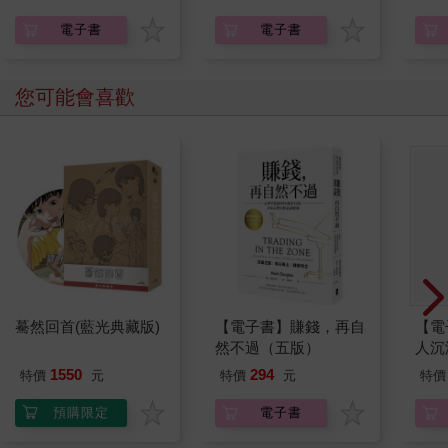
不凡
電子書
電子書
您可能會喜歡
驀然回首(藍光典藏版)
【電子書】賺錢，再自
【電
然不過（五版）
人沉
版】
1550
294
特價
元
特價
元
特價
預購限定
電子書