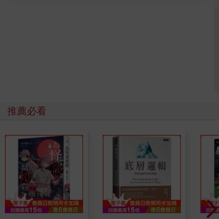
了解跨文化差異，甚至建立信任感。林萃芬老師用美國總統川普
的肢體語言，來解析權威主導的人格特質，了解身體姿勢展現出
的積極性、進攻性與防禦性肢體語言。
肢體語言可以跟你說「再見」，也可以會讓人產生「壓迫感」；
只要看看對方就知道他有沒有「勢利眼」；肢體語言也能判斷生
意會不會成交；對產品有興趣的表情、正在考慮要不要買的表
情、對產品不感興趣的表情其實都不一樣。只要了解肢體語言，
就能提高成交率，察言觀色本身就是種招財術，是看懂顧客心理
的致富關鍵。
戀愛中的肢體語言更是微妙。身體靠近或拉近距離、眼神交流與
推薦必看
不自覺微笑、肢體常輕輕碰觸、主動的肢體接觸、模仿或與對方
行為同步、面向彼此身體開放、下意識地整頓儀容、下意識地臉
紅、小動作與玩弄物件，都是情感的流露。女生對你有好感的肢
體語言是：忍不住偷看你、風情萬種地撥弄頭髮、輕觸自己的脖
子／鎖骨／嘴唇、採取開放的姿勢、主動碰觸勇敢示愛、製造機
會與你共度時光、會幫你做很多事情。反過來，男性對你有興趣
的肢體語言是：肢體語言誇大失控、偷瞄你又不想被發現、下意
識地扶正領帶、觸摸臉部或頸部、雙手插腰或手放在腰附近、找
藉口靠近你說悄悄話、刻意在你面前表現優勢。
這太有趣了！不是偵探片或○○七，但它就在你的生活周邊--如何
識破謊言的蛛絲馬跡？從眼神看穿對方的心思？從選座位看人際