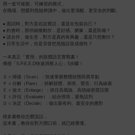
用一套可複製、可練習的模式，
在職場、戀愛到危險辨識中，做出更清醒、更安全的判斷。
● 面試時，對方是在說實話，還是在包裝自己？
● 約會時，那些細微動作，是好感、猶豫，還是防備？
● 談合作、做生意，對方是真的有興趣，還是只想敷衍？
● 日常生活中，你是否曾把危險誤當成個性？
一本真正「實用」的肢體語言實戰書！
傳授「S.P.E.E.D快速洞察人心」5步驟！
Ｓ ○ 掃描（Scan）：快速掌握整體狀態與異常點
Ｐ ○ 分解（Pare）：拆解肢體、表情、聲音、行為線索
Ｅ ○ 放大（Enlarge）：抓住高風險、高情緒密度訊號
Ｅ ○ 評估（Evaluate）：結合情境，避免誤判
Ｄ ○ 決定（Decide）：做出最有利、最安全的應對
很多書教你怎麼說話，
這本書，教你在對方開口前，就已經看懂。