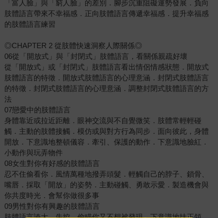
「富人臉」與「窮人臉」的差別．腳步沉重阻礙運勢發展．負向
肢體語言帶來不幸福感．正向肢體語言傳遞幸福感．提升幸福感
的肢體語言練習
◎CHAPTER 2 從肢體快速洞察人際關係◎
06從「開放式」與「封閉式」肢體語言，看關係親疏好壞
從「開放式」或「封閉式」肢體語言看出情侶情感狀態．開放式
肢體語言的特徵．開放式肢體語言的心理意涵．封閉式肢體語言
的特徵．封閉式肢體語言的心理意涵．調整封閉式肢體語言的方
法
07戀愛中的肢體語言
身體靠近或拉近距離．眼神交流與不自覺微笑．肢體常輕輕碰
觸．主動的肢體接觸．模仿或與對方行為同步．面向彼此，身體
開放．下意識地整頓儀容．牽引、保護的動作．下意識地臉紅．
小動作與玩弄物件
08女生對你有好感的肢體語言
忍不住偷看你．風情萬種地撥弄頭髮．輕觸自己的脖子、鎖骨、
嘴唇．採取「開放」的姿勢．主動碰觸、勇敢示愛．製造機會與
你共度時光．會幫你做很多事
09男性對你有興趣的肢體語言
肢體語言誇大、失控．偷瞄你又不想被發現．下意識地扶正領