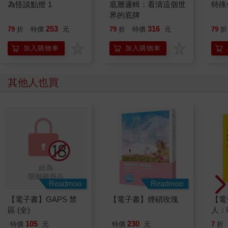
為怪談點燈 1
底層邏輯：看清這個世
特殊傳
關係？從握手感覺對方個性情緒與人際風格？從眼神看穿對方的
界的底牌
心思？從流淚反應觀察個性特質？從微笑透視笑面虎的心理密
253
316
79
折
特價
元
79
折
特價
元
79
折
碼？
這是門上要上好幾年才學得會的心理課，得花很多錢才懂的心理
加入購物車
加入購物車
諮商，但林萃芬老師很大方地在這本書裡通通給了解答。你好奇
嗎？困惑嗎？想開心嗎？想發達嗎？馬上買下這本《從肢體洞察
人心》就對了！保證讓你快速晉升幸福人生。
其他人也買
Readmoo
Readmoo
【電子書】GAPS 禁
【電子書】煙硝玫瑰
【電
區 (全)
人：
到胸
105
230
特價
元
特價
元
7
折