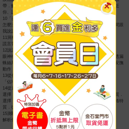
帶．觸摸臉部或頸部．雙手插腰或手放在腰附近．找藉口靠近
你、說悄悄話．刻意在你面前表現優勢
10「已讀不回」透露的心理訊息
怎麼沒接電話？為什麼已讀不回？．積極回覆別人，卻沒時間跟
我說話．滑手機背後的心理
11洞察說謊者的心理線索
謊言背後的心理動機．如何識破謊言的蛛絲馬跡？
12說謊時的肢體語言
眼神模式與欺騙行為．肢體僵硬或不自然．「微表情」也會透漏
蛛絲馬跡．說謊時的生理反應．用憤怒掩蓋說謊．不自覺的安撫
動作．語速變化與聲音顫抖
13從佔位子看「地盤意識」
「佔地盤」的心理意義．各種不同「佔地盤」的方式
14從選座位看人際關係：你習慣選哪個位子？
選擇「靠窗位子」的人格特質．選擇「角落位子」的人格特質．
選擇「面對面位子」的人格特質．選擇「斜對角位子」的人格特
質．從選座位看「心理位置」
15測驗：從選擇的座位，觀察人際相處風格變化
解析你的「人際定位風格」