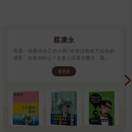
們有心理空間可以思考，自己該怎麼透過語言跟肢體動作去達成
與對方的合作。
如果你不知道該怎麼開始學習非語言的溝通方式，如果你不太清
楚自己的肢體動作帶給別人什麼印象，那麼萃芬心理師這本《從
肢體洞察人心》非常適合你，讓好書陪伴你邁向自我療癒、提升
溝通力，掌握人際氛圍的道路！
蔡康永
〔推薦序〕知人知面更知心！／時報出版董事長 趙政岷
你是一個善待自己的人嗎?你有沒有瞧不起你的
感受、冷落你的心？太多人活得太費力，我想為
「做事不難，做人難！」「知人知面，不知心！」這是現代人經
大家、包括我自己，找到比較省力、又能活得更
常有的抱怨與困擾，尤其世局動盪、衝突加劇，科技工具與社群
看更多
舒服、也更滿足的方法。所以我寫了這本書。
媒體的發達，以及新近AI深偽技術的變化，要了解人心實在越來
──蔡康永
越難。但人心比心，有沒有能一目了然看透人心的竅門？知名諮
商心理師林萃芬的這一系列書，提供了快速的解答。
林萃芬老師的「洞察人心」系列累積已有四本，最新的這本《從
肢體洞察人心》從基本概念與步驟起步，教導如何從肢體洞察人
心的練習步驟，運用在職場面試、約會交流、生意合作、業務拜
訪、銷售商品、危險顧客應對等，都十分受用。
解讀肢體語言密碼，是門專業必修學分，可以解讀肢體語言背後
的意涵，及承受壓力時的肢體語言。也可以用來評估心理狀態，