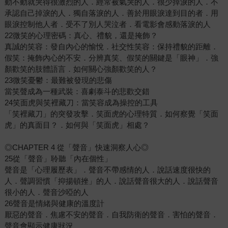
動不動就哭得很激烈的人．經常被氣哭的人．很少掉淚的人．不
承認自己掉淚的人．獨自落淚的人．善於用眼淚達到目的者．用
眼淚控制他人者．受不了別人哭泣者．看電影會感動落淚的人
22微笑的心理密碼：真心、禮貌，還是掩飾？
真誠的笑容：發自內心的愉悅．社交性笑容：保持禮貌的距離．
假笑：掩飾內心的不安．分辨真笑、假笑的關鍵是「眼神」．強
顏歡笑的肢體語言．如何關心強顏歡笑的人？
23微笑憂鬱：最難被發現的悲傷
當笑聲成為一種武裝：喜劇泰斗的悲歡交錯
24笑面虎與笑裡藏刀：當笑容成為操控的工具
「笑裡藏刀」的突發攻擊．笑面虎的心理特質．如何察覺「笑面
虎」的真面目？．如何與「笑面虎」相處？
◎CHAPTER 4 從「聲音」快速洞察人心◎
25從「聲音」聆聽「內在個性」
聲音是「心理履歷表」．聲音不帶感情的人．說話速度很快的
人．聲調習慣「抑揚頓挫」的人．說話聲音很大的人．說話聲音
很小的人．聲音沙啞的人
26聲音是情緒與健康的溫度計
厭惡的聲音．焦慮不安的聲音．自我防衛的聲音．害怕的聲音．
聲音會顯示健康狀況