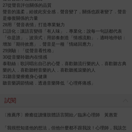
27從聲音評估關係的品質
聲音的溫柔，給彼此安全感．聲音變了，關係也跟著變了．聲音
是修復關係的力量
28用「聲音表情」打造專業魅力
口語化：讓語言變得「有人味」．專業化：說每一句話都代表
「你是誰」．波浪式：用節奏創造「情感流動」．適時地停頓：
增加「期待效應」．聲音是一種「情緒回應力」
29測驗：「從聲音看性格」
30從音樂聆聽內在情感
泰勒絲：歌詞唱出自己的心聲．喜歡聽流行樂的人．喜歡聽古典
樂的人．喜歡聽輕音樂的人．喜歡聽搖滾樂的人
31聽音樂療癒身心健康
聽音樂調節情緒．透過音樂降低「心理疼痛感」
試閱
〔推薦序〕療癒從讀懂肢體語言開始／臨床心理師 黃惠萱
「我很想知道他的想法，但他什麼都不跟我說！心理師，我該怎