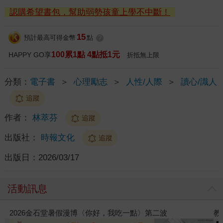
認購希望書包，幫助弱勢孩童上學不中斷！
15
預計最高可得金幣
點
?
100累1點 4點抵1元
HAPPY GO享
折抵無上限
分類：
電子書
＞
心理勵志
＞
人性/人際
＞
讀心/識人
追蹤
作者：
林萃芬
追蹤
出版社：
時報文化
追蹤
出版日：
2026/03/17
活動訊息
，我吃一點〉第二波
教場電影版