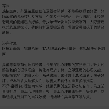
專長
感情諮商、外遇後重建信任及親密關係、不靠藥物睡個好覺、好
眠放鬆的各種技巧及方法、企業及生涯諮商、身心減壓、產後憂
鬱媽媽的情緒壓力紓解、青少年情緒及自我探索諮商、人際溝通
模式及互動技巧、夢的解析及隱喻治療、帶領父母做孩子的情緒
教練。
諮商學派
阿德勒學派、完形治療、TA人際溝通分析學派、焦點解決心理諮
商
具備專業諮商心理師證書，長年深耕心理學的實務應用，致力於
將複雜的心理學理論，轉化為易於了解、立即運用的心理技能。
她所撰寫的「洞察人心」系列書籍，累積數十萬名讀者，廣受好
評，成為許多人理解人性、改善人際關係的重要參考指南。
不只活躍於心理諮商領域，她更長期與企業界密切合作，為企業
量身打造「員工心理輔導」與「員工心理健康管理」等課程，協
助組織提升員工的自我效能、情緒韌性與團隊互動品質。