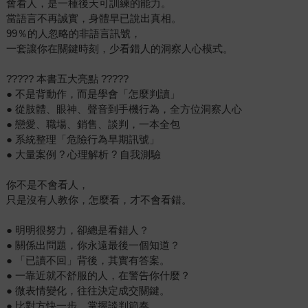
會看人，是一種後天可訓練的能力。
當語言不再誠實，身體早已說出真相。
99％的人忽略的非語言訊號，
一套讓你在關鍵時刻，少看錯人的洞察人心模式。
????? 本書五大亮點 ?????
● 不是背動作，而是學會「怎麼判讀」
● 從肢體、眼神、聲音到手機行為，全方位洞察人心
● 戀愛、職場、銷售、談判，一本全包
● 系統整理「危險行為早期訊號」
● 大量案例 ? 心理解析 ? 自我測驗
你不是不會看人，
只是沒有人教你，怎麼看，才不會看錯。
● 明明很努力，卻總是看錯人？
● 關係出問題，你永遠最後一個知道？
● 「已讀不回」背後，其實有答案。
● 一靠近就不舒服的人，在警告你什麼？
● 微表情變化，往往決定成交關鍵。
● 比對方快一步，掌握談判節奏。