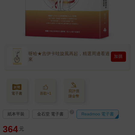
呀哈★吉伊卡哇旋風再起，精選周邊看過
加購
來
寫評價
電子書
喜歡+1
賺金幣
?
紙本平裝
金石堂 電子書
Readmoo 電子書
364
元