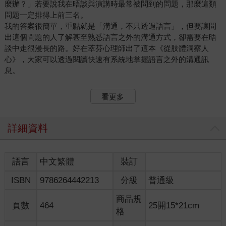
麼辦？」若要說我在晤談與演講時最常被問到的問題，那麼這類
問題一定排得上前三名。
我的答案很簡單，重點就是「溝通，不只透過語言」，但要讓問
出這個問題的人了解甚至熟悉語言之外的溝通方式，卻需要在晤
談中走很漫長的路。好在萃芬心理師出了這本《從肢體洞察人
心》，大家可以透過閱讀快速有系統地掌握語言之外的溝通訊
息。
過去經驗限制了你的多元溝通管道
看更多
溝通不只靠語言，還包含肢體動作、生理現象、物理距離、時間
間隔和這些訊息交錯組成的脈絡，當我們形容一個善於溝通的人
能「讀懂空氣中的氛圍」，其實是因為他們能夠接收並整合各種
詳細資料
溝通管道的訊息，在互動中做出快速精準的判斷。
溝通時只接收語言訊息的人，多半深受過去經驗所影響，特別是
那些帶著疼痛與創傷的經驗。有些人的童年都在遵守照顧者的指
語言
中文繁體
裝訂
令，整日擔憂自己沒有做好的下場，長期忍受疼痛、飢餓或忽
ISBN
9786264442213
分級
普通級
視。
在如此困境下成長，大腦的能量皆用在確認語言指令，以及消化
商品規
身心痛苦，而無法將能量用在擴大與整合不同管道的溝通訊息。
頁數
464
25開15*21cm
格
幫助你讀懂肢體語言的指導手冊