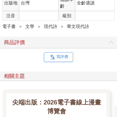
出版地
台灣
全齡適讀
3.
齡
無停過个晃晃激激
在空間裡肚掗核空間
注音
級別
緊發緊脹直直到爆撇
吾等迷迷迴緊轉緊轂像人玲琅樣
電子書
＞
文學
＞
現代詩
＞
華文現代詩
成時正手片成時左手片自家迷迷痴痴
商品評價
想尋自由
自溜係風个堅持
這世界敢係真實个
寫評價
對一蕊烏雲在山頂發酵
拋入拋出吂看真斯散撇咧
相關主題
4.
遰穢歸路鬼噭聲
陰魂遊遊野野
在日頭落山乜在無日無夜个天涯
毋使煩愁這夜係毋係永久暗落去
尖端出版：2026電子書線上漫畫
蛇影在天頂來來去去
博覽會
吞生吞死順續脫撇時間个殼