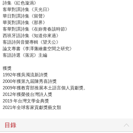
詩集《紅色漩渦》
客華對譯詩集《天光日》
華日對譯詩集《留聲》
華英對譯詩集《那界》
客華對譯詩集《在妳青春該時節》
西班牙語詩集《知道你來過》
客語詩與音樂專輯《望天公》
論文專書《李澤藩繪畫空間之研究》
客語詩選《落泥》主編
獲獎
1992年獲吳濁流新詩獎
2000年獲第九屆陳秀喜詩獎
2009年獲教育部推展本土語言個人貢獻獎。
2012年獲榮後台灣詩人獎
2019 年台灣文學金典獎
2021年全球客家貢獻獎藝文類
目錄