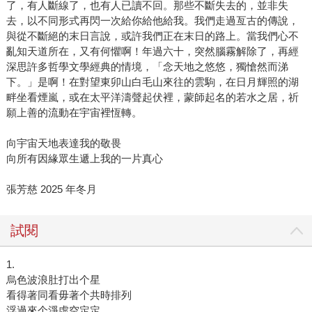
了，有人斷線了，也有人已讀不回。那些不斷失去的，並非失
去，以不同形式再閃一次給你給他給我。我們走過亙古的傳說，
與從不斷絕的末日言說，或許我們正在末日的路上。當我們心不
亂知天道所在，又有何懼啊！年過六十，突然腦霧解除了，再經
深思許多哲學文學經典的情境，「念天地之悠悠，獨愴然而涕
下。」是啊！在對望東卯山白毛山來往的雲駒，在日月輝照的湖
畔坐看煙嵐，或在太平洋濤聲起伏裡，蒙師起名的若水之居，祈
願上善的流動在宇宙裡恆轉。
向宇宙天地表達我的敬畏
向所有因緣眾生遞上我的一片真心
張芳慈 2025 年冬月
試閱
1.
烏色波浪肚打出个星
看得著同看毋著个共時排列
浮過來个淨虛空定定