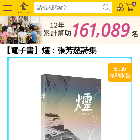
0
【電子書】爧：張芳慈詩集
Epub
流動版型