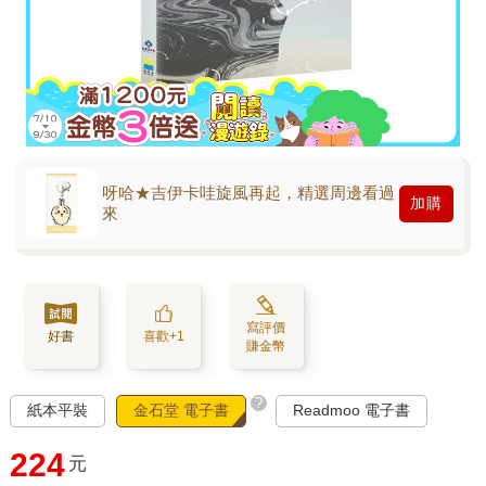
呀哈★吉伊卡哇旋風再起，精選周邊看過
加購
來
寫評價
好書
喜歡+1
賺金幣
?
紙本平裝
金石堂 電子書
Readmoo 電子書
224
元