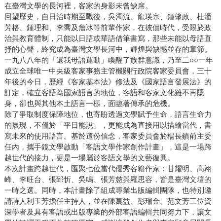
在臺灣文學的長河裡，客家的身影未曾缺席。
回望歷史，自日治時期至戰後，吳濁流、龍瑛宗、鍾肇政、杜潘
芳格、鍾理和、李喬及詹冰等前輩作家，在彼個時代，受限於政
治與教育體制，只能以日語或華語借筆書寫，那些未能以母語直
抒的心聲，終究成為臺灣文學長河中，輝煌與缺憾並存的章節。
一九八八年的「還我母語運動」喚醒了族群意識，乃至二○○一年
成立全球唯一中央級客家事務主管機關行政院客家委員會，三十
年後的今日，歷經《客家基本法》修法及《國家語言發展法》的
訂定，確立客語為國家語言的地位，客語和客家文化雖不再隱
身，卻也與其他本土語言一樣，面臨著傳承的危機。
除了爭取制度保障地位，也寄盼透過文學賦予生命，語言生命力
的展現，不僅於「平日能說」，更能成為直接用以描繪當代，書
寫未來的使用語言。基於這份信念，客家委員會於楊長鎮前主委
任內，攜手鏡文學啟動「客語文學作家創作計畫」，這是一場跨
越世代的接力，更是一場屬於客語文學的文藝復興。
本次計畫跨越世代，匯聚七位當代優秀客籍作家：甘耀明、高翊
峰、李旺台、張郅忻、吳鳴、張芳慈與羅思容，皆是臺灣文壇的
一時之選。同時，本計畫除了組成專業出版編輯團隊，也特別邀
請詩人利玉芳擔任主持人，並在陳萬益、彭瑞金、范文芳三位資
深學者及具有客語或出版專業的外部客語編輯共同努力下，讓文