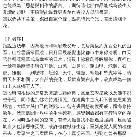
也能成為「思想與創作的語言」，期待這七部作品能成為後生人
閱讀的起點，更盼望能鼓舞更多創作者投入母語書寫。
讓我們共下拿筆，寫出自家个聲，點亮時代个光，開出燦爛个
花。
【作者序】
話說這幾年，因為疫情和照顧老父母，長居海拔約九百公尺的山
區，山谷雲霧常圍繞，日月星辰感覺也比都市中來得清明，白天
陪伴種花種草成為幸福的日常，清晨十餘種鳥聲叫醒你，夜裡也
十餘種蟲獸聲不時在耳邊。山羌、白鼻心、穿山甲、蛇類、石
虎、獼猴……到蟋蟀、蚯蚓、天牛、蛙類、蛾類和壁虎等等，晴
雨天各不相同，大自然的變化，我歡喜樂在其中，著實成為一個
山上人或鄉下人了。
這段時間很妙的是常想閱讀古籍經典，甚至玄學星象以及佛學都
想學習，同時也到佛寺持經誦咒。在經典中進入我不曾去思索的
境地，大嘆大哭自己的蹉跎……曾有幾回想剃度受戒，懺悔修持
餘生。然而聽聞世界中的生生死死，感覺到處都有平行時空的存
在，不同時區不同的空間，有時人類自我不斷過度強調，反而陷
於自大也讓思惟受限。或許種種機緣生起，重新感覺人間的種種
來去，看眾生之苦看因果，在心上真切來回。想到也曾有那麼一