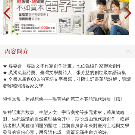
內容簡介
★ 客委會「客語文學作家創作計畫」七位強檔作家聯袂創作
★ 吳濁流新詩獎、臺灣文學獎詩人 張芳慈的創世級客語詩集
★ 全書以超過60％的客語文字書寫，並附上詳盡華語註解，讓讀
者輕鬆閱讀客家文學。
領悟無常，跨越想像——張芳慈的第三本客語現代詩集《爧》
集神話寓言故事、生態人文、宇宙奧祕等多元素材，將萬物輪
迴、生死循環的自然道理揉合其中，期盼透由現代詩創作，喚起
讀者對人間種種問題的關注，並將自身多年來對臺灣土地與文學
發展的這份心意，用客語化成一篇篇充滿生命力的詩。