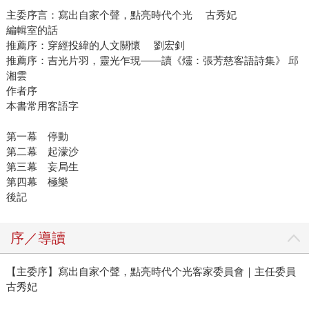
主委序言：寫出自家个聲，點亮時代个光 古秀妃
編輯室的話
推薦序：穿經投緯的人文關懷 劉宏釗
推薦序：吉光片羽，靈光乍現——讀《爧：張芳慈客語詩集》 邱
湘雲
作者序
本書常用客語字
第一幕 停動
第二幕 起濛沙
第三幕 妄局生
第四幕 極樂
後記
序／導讀
【主委序】寫出自家个聲，點亮時代个光客家委員會｜主任委員
古秀妃