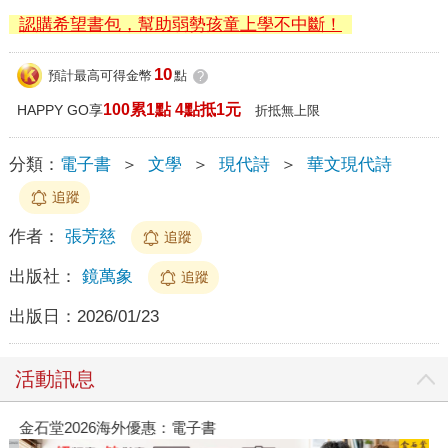
認購希望書包，幫助弱勢孩童上學不中斷！
10
預計最高可得金幣
點
?
100累1點 4點抵1元
HAPPY GO享
折抵無上限
分類：
電子書
＞
文學
＞
現代詩
＞
華文現代詩
追蹤
作者：
張芳慈
追蹤
出版社：
鏡萬象
追蹤
出版日：
2026/01/23
活動訊息
金石堂2026海外優惠：電子書