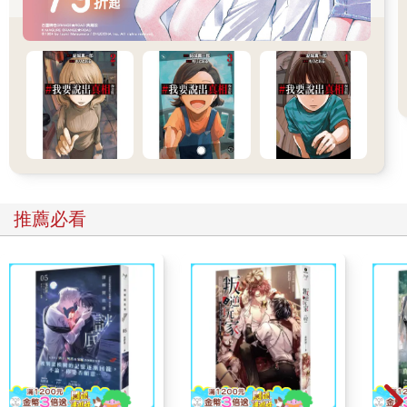
無幾多時樹頭斯在風肚無見著影
毋知係氣場也係磁場
無形無跡个盡得人驚
7.
對北方來个清冷凍氣把核大地
自從冰山橫撇打出海肚
海底無日無夜緊停動毋識恬靜
赤殼萬年來幾下到分這停動動醒
佢逐擺也無細義
推薦必看
大嘴一擘斯海水拋花作浪九萬丈
大大細細个魂魄吞落肚腸