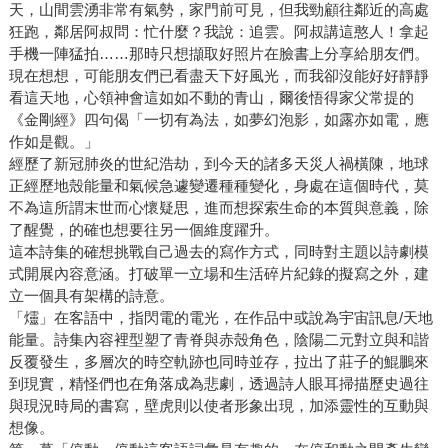
天，山間雲湧非常有氣勢，家門前可見，但我勁顧往鄰近的高處
狂跑，鄰居阿叔問：忙什麼？我說：追雲。阿叔講這憨人！拿起
手機一陣猛拍……那時只想擷取好照片在臉書上分享給朋友們。
現在想想，可能朋友們已看盡天下好風光，而我卻沒能好好靜靜
看這天地，心領神會這如如不動的青山，爾後悟得家父常提的
《金剛經》四句偈「一切有為法，如夢幻泡影，如露亦如電，應
作如是觀。」
經歷了新冠肺炎的世紀浩劫，到今天的諸多天災人禍橫陳，地球
正經歷地殼能量和氣候急遽變遷種種變化，身處在這個時代，莫
不為這所謂末世而心懷疑思，進而想探索生命的本質與意義，除
了醒覺，的確也想要往另一個維度躍升。
這本詩集的確想挑戰自己過去的寫作方式，同時對主題以詩劇模
式開展內容意涵。打破單一立場和生活碎片紀錄的擬寫之外，建
立一個具有架構的詩意。
「爧」在客語中，指閃電的電光，在作品中或說為宇宙訊息/天地
能量。詩集內容裡型塑了青脊與赤殼角色，陰陽二元對立與和諧
反覆發生，多層次的時空軌跡也同時並存，拉出了莊子的鯤鵬來
到現實，精怪們也在角落成為悲劇，透過詩人眼耳掃描歷史過往
與現況時局的書寫，壁虎則以使者形象出現，加添靈性的互動與
想像。