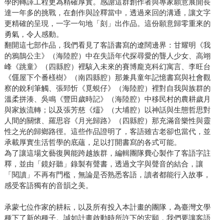
學的轉譯工程更為精確厚實。感謝這群創作者與專家願意展開長
達一年多的挑戰，在創作與詮釋當中，透過來回的溝通，讓文字
更精確的呈現，一字一句地「刻」出作品。這份願意歸零重來的
勇氣，令人感動。
翻開這七部作品，我們看見了客語書寫的遼闊邊界：甘耀明《我
的鴉鵲公主》（海陸腔）中在失語年代探尋愛的聾人少女、高翊
峰《跳童》（四縣腔）裡駭入未來的賽博龐克科幻寓言、李旺台
《𠊎屋下个番檨樹》（南四縣腔）那兼具童年記憶書寫與社會觀
察的銳利筆觸、張郅忻《覓蜆仔》（海陸腔）裡對自我與族群的
溫柔拼湊、吳鳴《豐田歲時記》（海陸腔）中移民村的農耕歲月
與家族流轉；以及張芳慈《爧》（大埔腔）以神話與生態哲思對
人間的關懷、羅思容《月光歸路》（四縣腔）那充滿音樂性與靈
性之光的歸鄉路徑。這些作品證明了，客語雖古老卻也當代，並
承載厚實生活哲學的底蘊，足以打開書寫的各式可能。
為了讓這場文藝復興能跨越族群，編輯團隊費心製作了客語字註
釋，並由「鏡好聽」錄製有聲書，透過文字與聲音的結合，讓
「閱讀」不再有門檻，無論是否熟悉客語，讀者都能行入故事，
感受客語獨有的音韻之美。
承蒙七位作家的耕耘，以及所有投入本計畫的團隊，為臺灣文學
種下了新的種子。誠如計畫啟動時所許下的宏願，我們要讓客語