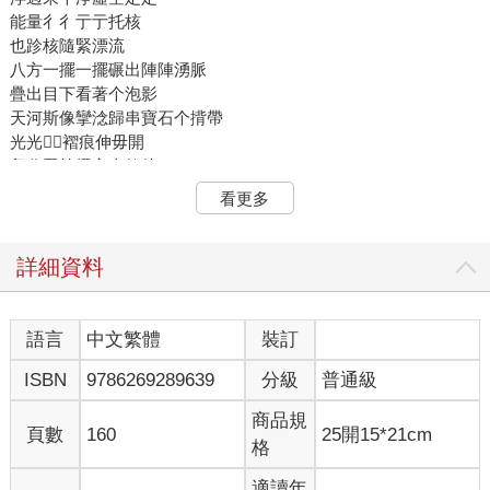
能量彳彳亍亍托核
也跈核隨緊漂流
八方一擺一擺碾出陣陣湧脈
疊出目下看著个泡影
天河斯像攣淰歸串寶石个揹帶
光光𥍉𥍉褶痕伸毋開
留分吾等擐心來款待
看更多
2.
山頭之間
綠光扭酒窟个樣相 拚命行
詳細資料
對遠遠飛過
掀起一波又一波
孤使得一𥍉目
語言
中文繁體
裝訂
風肚蛇形个徙動
ISBN
9786269289639
分級
普通級
成下紅成下青無斯吊菜色
對這山盤過該山
商品規
偎緊冰川平洋同凍泥
頁數
160
25開15*21cm
格
對時間个山窿煞煞揰落去
適讀年