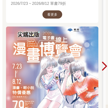
月圓中散做雪花
2026/7/23 ~ 2026/8/12 單書79折
一蕊一蕊一大片嗒嗒跌啊嗒嗒跌
壅塵蒙密圍身層矺層
看更多
風霜捽金目珠又過了過
5.
日頭絲分大鑊定定弇落來
一下那啊斯斷烏咧
正開始頓恬無幾久
海浪斯企啊䟘來逐對平洋
扭酒風一籠一籠剷向大地
滿天鳥聲獸聲人聲
山川必析泥油㪐石滿哪竄
隆隆貢貢跌落烏影肚
6.
舂上跌落連係麼个
係麼个放勢拚命走
無人看得清楚
樹身稴稴斜搖無停
千隻萬隻鬼手樣在虛空肚緊扡緊拗