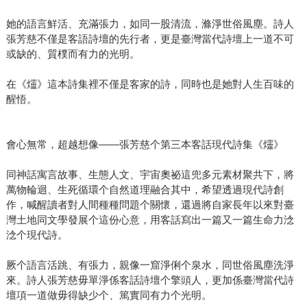
她的語言鮮活、充滿張力，如同一股清流，滌淨世俗風塵。詩人
張芳慈不僅是客語詩壇的先行者，更是臺灣當代詩壇上一道不可
或缺的、質樸而有力的光明。
在《爧》這本詩集裡不僅是客家的詩，同時也是她對人生百味的
醒悟。
會心無常，超越想像——張芳慈个第三本客話現代詩集《爧》
同神話寓言故事、生態人文、宇宙奧祕這兜多元素材聚共下，將
萬物輪迴、生死循環个自然道理融合其中，希望透過現代詩創
作，喊醒讀者對人間種種問題个關懷，還過將自家長年以來對臺
灣土地同文學發展个這份心意，用客話寫出一篇又一篇生命力淰
淰个現代詩。
厥个語言活跳、有張力，親像一窟淨俐个泉水，同世俗風塵洗淨
來。詩人張芳慈毋單淨係客話詩壇个擎頭人，更加係臺灣當代詩
壇項一道做毋得缺少个、篤實同有力个光明。