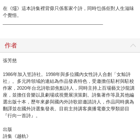
在《爧》這本詩集裡背毋只係客家个詩，同時乜係佢對人生滋味
个覺悟。
________________________________________
作者
張芳慈
1986年加入笠詩社。1998年與多位國內女性詩人合創「女鯨詩
社」。多元跨領域的連結為作品發表特色，受邀擔任駐村與駐校
作家，2020年台北詩歌節焦點詩人，同時主持上百場藝文沙龍講
座，並擔任音樂以及劇場或視覺展演策劃。詩集著作等及其他編
選出版十本，歷年來參與國內外詩歌節邀請詩人，作品同時廣為
翻譯並在國外詩選集發表。目前主持講客廣播電臺文學類節目
『行向一首詩』。
出版
詩集《越軌》