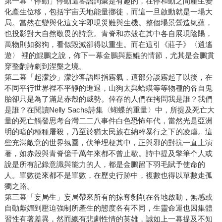
第一幕「停動」停動這客語詞彙是有趣的，在停和動之間產生變
化產生位移，包括宇宙天地能量挪徙，而這一旦啟動就是一場大
局。當然在變與化這文字即現災難與生機。整個場景營造氣蘊，
也投影對大自然敬畏的詩意。青脊和赤殼在其中各自展現陰陽，
萬物則如芻狗，看似毀滅卻得以重生。而在這引《莊子》〈逍遙
遊〉 裡的鯤鵬之說，佈下一幕金鵬與藍鯤的情節，尤其是金鵬貫
穿整齣詩劇到涅槃之境。
第二幕「起濛沙」濛沙客語即指霧氣，這部分談霧起了以後，在
不同平行世界裡不平靜的進退，山狗太與蛤蟆等等物種的各自鬼
胎卻只是為了滿足赤殼的威勢。倖存的人們在拷問我是誰？我們
是誰？在閱讀Nelly Sachs詩集〈蝴蝶的重量〉中，所提及死亡大
量的死亡觸發思考台灣二二八事件白色恐怖年代，當然光是亞洲
明的暗的種種屠殺，乃至於猶太民族在納粹暴行之下的凌虐。這
些充滿敵意的世界氛圍，伏筆埋梗其中，正與邪的對抗一直上演
著，如赤殼與青脊億千萬年來都不曾止歇。詩中提及擎筆个人或
說是所有記錄意識與能力的人，都是金鵬留下羽毛賦予使命的
人。單數從來都不是單數，在歷史行跡中，複數也得以單數走孤
獨之路。
第三幕「妄局生」妄局帶來所有的掠奪剝削在各地啟動，無感或
自動獻媚到壓迫強制所產生的態度各有不同，生靈命運也因集體
習性有著差異，然而總有悲劇性情的英雄，誠如上一幕提及不知