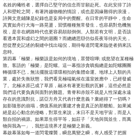
名姓的犧牲者，選擇自己堅守的信念而甘願赴死。在此安排了詩
人和壁蛇之間，有著跨越物種的情誼，或也是因緣難得的浪漫，
詩興文意鋪陳是紀錄也是妄局中的覺醒。在日常的平靜中，生命
其實如舟行大海一路晃盪，習慣種種無常發生，也容易對危機無
視，是非在網路時代也更容易顛顛倒倒。人類若有文明，是否該
看透本質和虛幻之間的迴圈？而總總思辯仿似長夜等待的天光，
想從歷史記述的裂縫中找出端倪，期待每道閃電來臨使者捎來訊
息時。
第四幕「極樂」極樂該是如何的境地，眾聲喧嘩; 或慾望在某種極
致。客語的「極樂」是陀螺。這一幕指涉貪嗔痴總是如陀螺團團
轉循環不已，無法擺脫這環環相扣的集體命運。地球上人類的共
業，處於失衡狀態，我們看見極端氣候在溫室效應中，已經發威
了。北極冰原已成了草原，融冰有著更壯觀的瓦解，這些必然是
我們這代要負責與面對的難題。青脊和赤殼不就是人性深處永遠
存在的意識對抗，諾亞方舟又代表什麼意義？棄絕得了一切嗎？
如影隨形的崩塌，價值系統的重建才會是真正的那艘船。如果滅
絕是起心動念的侵略，對眾生來說，末日不是天地宇宙，而是人
類自招的禍源。如果眾生得平等，如莊子「天地與我並生，而萬
物與我為一」，我想這境界才是極樂之新義。
幕啟幕落如每一道閃電燦襲，瞬息萬變之瞬，有人感受了把握