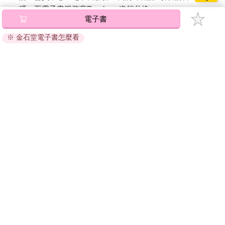
碼』至電子書服務商Readmoo進行兌換。
電子書
退換貨須知：
※ 金石堂電子書怎麼看
因版權保護，您在金石堂所購買的電子書僅能以金石堂專屬
的閱讀軟體開啟閱讀，無法以其他閱讀器或直接下載檔案。
依據「消費者保護法」第19條及行政院消費者保護處公告之
「通訊交易解除權合理例外情事適用準則」，非以有形媒介
提供之數位內容或一經提供即為完成之線上服務，經消費者
事先同意始提供。（如：電子書、電子雜誌、下載版軟體、
虛擬商品…等），
不受「網購服務需提供七日鑑賞期」的限
制
。為維護您的權益，建議您先使用「試閱」功能後再付款
購買。