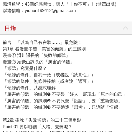
識溝通學：43個好感習慣，讓人「非你不可」》(世茂出版)
聯絡信箱：yichun199412@gmail.com
目錄
前言 「以為自己有在聽……」最危險！
第1章 看漫畫學習「厲害的傾聽」的三鐵則
漫畫① 滑川課長的「失敗的傾聽」
漫畫② 須豪山課長的「厲害的傾聽」
「傾聽」究竟是什麼？
「傾聽的條件」自我一致（或者說「誠實性」）
「傾聽的條件」無條件接納（或者說「認可」）
「傾聽的條件」共感式理解
「厲害的傾聽」的鐵則❶ 不要裝「好人」展現出「原本的自己」
「厲害的傾聽」的鐵則❷ 不要只聽「話語」，要「重新體驗」
「厲害的傾聽」的鐵則❸ 不要追逐「思考」，只追隨「情感」
第2章 擺脫「失敗傾聽」的二十三個重點
Point 01 要以哪個「人格」去聽呢？