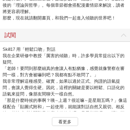
後的「理論與哲學」。每個章節都會搭配漫畫情節來解說，讀者
將更容易理解。
那麼，現在就請翻開書頁，和我們一起進入傾聽的世界吧！
試閱
Skill17 用「輕鬆口吻」對話
我在企業研修中教授「厲害的傾聽」時，許多學員常提出以下的
疑問。
「老師！要問到那麼細真的會讓人有點猶豫，感覺就像警察在審
問一樣，對方會被嚇到吧？我都有點不敢問了。」
我非常理解這種感受。確實，如果以過於正式、拘謹的語氣提
問，會讓人覺得生硬。因此，這裡的關鍵是要以輕鬆、口語化的
語氣來提問，像朋友間聊天一樣自然。
「那是什麼時候的事啊？咦∼上週？很近嘛∼是星期五嗎？」像這
樣配合「貼圖式附和」一起使用，就能讓對話自然又親切。相反
地，若說成「請問那是什麼時候的事呢？是星期五嗎？」語氣變
得太禮貌、太書面，就真的會像在「審問取供」，讓對方緊張起
看更多
來。