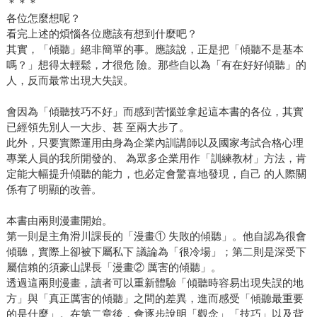
＊＊＊
各位怎麼想呢？
看完上述的煩惱各位應該有想到什麼吧？
其實，「傾聽」絕非簡單的事。應該說，正是把「傾聽不是基本
嗎？」想得太輕鬆，才很危 險。那些自以為「有在好好傾聽」的
人，反而最常出現大失誤。
會因為「傾聽技巧不好」而感到苦惱並拿起這本書的各位，其實
已經領先別人一大步、甚 至兩大步了。
此外，只要實際運用由身為企業內訓講師以及國家考試合格心理
專業人員的我所開發的、 為眾多企業用作「訓練教材」方法，肯
定能大幅提升傾聽的能力，也必定會驚喜地發現，自己 的人際關
係有了明顯的改善。
本書由兩則漫畫開始。
第一則是主角滑川課長的「漫畫① 失敗的傾聽」。他自認為很會
傾聽，實際上卻被下屬私下 議論為「很冷場」；第二則是深受下
屬信賴的須豪山課長「漫畫② 厲害的傾聽」。
透過這兩則漫畫，讀者可以重新體驗「傾聽時容易出現失誤的地
方」與「真正厲害的傾聽」之間的差異，進而感受「傾聽最重要
的是什麼」。在第二章後，會逐步說明「觀念」「技巧」以及背