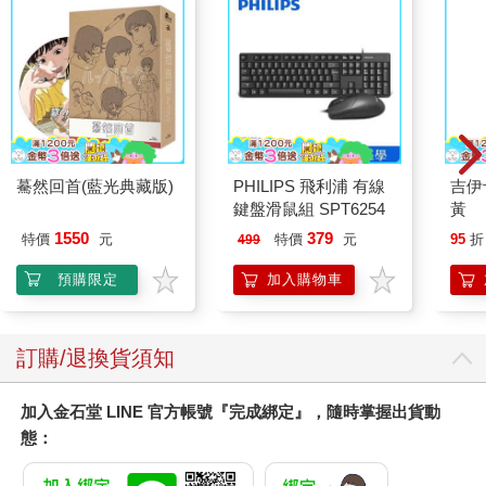
驀然回首(藍光典藏版)
PHILIPS 飛利浦 有線
吉伊
鍵盤滑鼠組 SPT6254
黃
1550
379
特價
元
特價
元
95
折
499
預購限定
加入購物車
訂購/退換貨須知
加入金石堂 LINE 官方帳號『完成綁定』，隨時掌握出貨動
態：