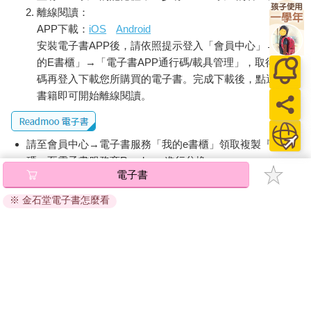
離線閱讀：
APP下載：
iOS
Android
安裝電子書APP後，請依照提示登入「會員中心」→「我
的E書櫃」→「電子書APP通行碼/載具管理」，取得通行
碼再登入下載您所購買的電子書。完成下載後，點選任一
書籍即可開始離線閱讀。
請至會員中心→電子書服務「我的e書櫃」領取複製『兌換
碼』至電子書服務商Readmoo進行兌換。
電子書
退換貨須知：
※ 金石堂電子書怎麼看
因版權保護，您在金石堂所購買的電子書僅能以金石堂專屬
的閱讀軟體開啟閱讀，無法以其他閱讀器或直接下載檔案。
依據「消費者保護法」第19條及行政院消費者保護處公告之
「通訊交易解除權合理例外情事適用準則」，非以有形媒介
提供之數位內容或一經提供即為完成之線上服務，經消費者
事先同意始提供。（如：電子書、電子雜誌、下載版軟體、
虛擬商品…等），
不受「網購服務需提供七日鑑賞期」的限