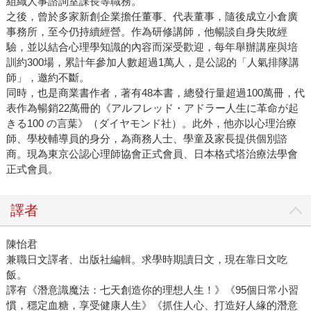
組織人事諮詢室課長等職務。
之後，曾於多家新創企業擔任董事、代表董事，隨後成立小倉廣
事務所，至今仍持續經營。作為研修講師，他暢談自身失敗經
驗，並以結合心理學知識的內容而深受歡迎，每年舉辦講座與培
訓約300場，累計年參加人數超過1萬人，是公認的「人氣排隊講
師」，邀約不斷。
同時，也是商業書作者，著有48本書，總發行量超過100萬冊，代
表作為暢銷22萬冊的《アルフレッド・アドラー人生に革命が起
きる100 の言葉》（ダイヤモンド社）。此外，他亦以心理治療
師、學校輔導員的身分，為商務人士、學童及家長提供個別諮
商。現為東京公認心理師協會正式會員、日本格式塔治療法學會
正式會員。
譯者
陳怡君
兼職日文譯者、出版社編輯。求學時期讀日文，現在靠日文吃
飯。
譯有《潛意識魔法：七天創造你的理想人生！》《95個日常小習
慣，穩定血糖，享受健康人生》《抓住人心、打造好人緣的潛意