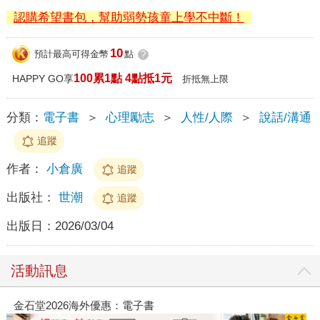
認購希望書包，幫助弱勢孩童上學不中斷！
10
預計最高可得金幣
點
?
100累1點 4點抵1元
HAPPY GO享
折抵無上限
分類：
電子書
＞
心理勵志
＞
人性/人際
＞
說話/溝通
追蹤
作者：
小倉廣
追蹤
出版社：
世潮
追蹤
出版日：
2026/03/04
活動訊息
金石堂2026海外優惠：電子書