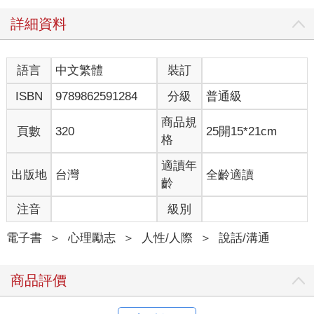
此外，為了讓這類提問的節奏更流暢，建議不僅使用「開放式問
題（5W1H）」，也可以適時加入「封閉式問題」（可用YES或
詳細資料
NO簡短回答的問題）。
例如，若問「是星期幾呢？」（開放式問題），氣氛可能會顯得
過於正式。這時不妨刻意換成「大概是星期五那天嗎？」（封閉
語言
中文繁體
裝訂
式問題），藉由這樣自然的語氣轉換，讓對話更輕鬆順暢。
ISBN
9789862591284
分級
普通級
要做到「厲害的傾聽」，關鍵在於能引出對方多麼真實的「經
歷」。而要讓這個過程順利進行，說話的語氣與氛圍就非常重
商品規
要。建議搭配後面將提到的「刪減多餘的語句」技巧一起使用，
頁數
320
25開15*21cm
格
讓對話節奏流暢、自然輕快。若提問冗長、語氣沉重，原本正要
浮現的情緒就會被壓回去。請記得要保持節奏明快、語氣爽朗、
適讀年
出版地
台灣
全齡適讀
句子簡短。這樣，對方的情感才能自在地流洩出來。
齡
總結
注音
級別
傾聽對方敘述「經歷」時，要避免氣氛變得像審問般沉重。以輕
鬆自然的口吻、刪去多餘詞句，並以輕快的節奏來提問會更有
電子書
＞
心理勵志
＞
人性/人際
＞
說話/溝通
效。
商品評價