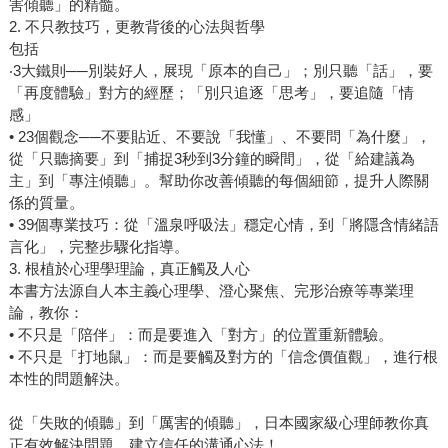
害傾聽」的精髓。
2. 不只教技巧，更教背後的心法與哲學
包括
‧3大鐵則──別裝好人，展現「原本的自己」；別只聽「話」，要
「再度體驗」對方的經歷；「別只追逐「思考」，要追隨「情
感」
• 23個觀念──不要貼近、不要說「我懂」、不要問「為什麼」，
從「只聽摘要」到「捕捉3秒到3分鐘的瞬間」，從「給建議為
主」到「專注傾聽」。幫助你改善傾聽的每個細節，提升人際關
係的質量。
• 39個專業技巧：從「溫泉呼吸法」穩定心情，到「將隱含情緒語
言化」，完整步驟化指導。
3. 根植於心理學理論，真正觸及人心
本書方法源自人本主義心理學、澄心聚焦、完形治療等專業理
論，教你：
• 不只是「陪伴」：而是要進入「對方」的位置重新體驗。
• 不只是「打地鼠」：而是要觸及對方的「信念價值觀」，進行根
本性的問題解決。
從「失敗的傾聽」到「厲害的傾聽」，日本國家級心理師教你真
正有效解決問題、建立信任的溝通心法！