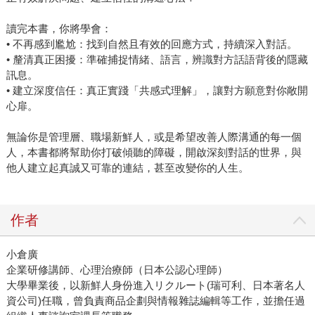
讀完本書，你將學會：
• 不再感到尷尬：找到自然且有效的回應方式，持續深入對話。
• 釐清真正困擾：準確捕捉情緒、語言，辨識對方話語背後的隱藏
訊息。
• 建立深度信任：真正實踐「共感式理解」，讓對方願意對你敞開
心扉。
無論你是管理層、職場新鮮人，或是希望改善人際溝通的每一個
人，本書都將幫助你打破傾聽的障礙，開啟深刻對話的世界，與
他人建立起真誠又可靠的連結，甚至改變你的人生。
作者
小倉廣
企業研修講師、心理治療師（日本公認心理師）
大學畢業後，以新鮮人身份進入リクルート(瑞可利、日本著名人
資公司)任職，曾負責商品企劃與情報雜誌編輯等工作，並擔任過