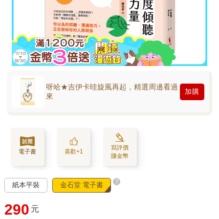
呀哈★吉伊卡哇旋風再起，精選周邊看過
加購
來
寫評價
電子書
喜歡+1
賺金幣
?
紙本平裝
金石堂 電子書
290
元