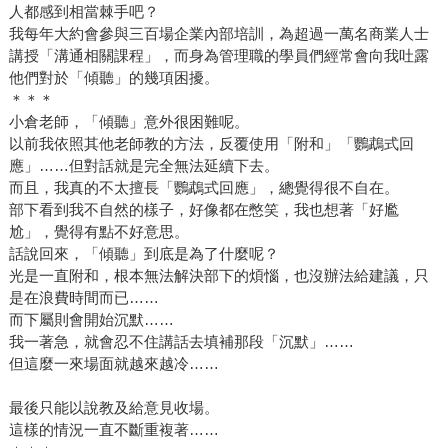
人都感到相當棘手吧？
我每年大約會參與三百場企業內部培訓，為超過一萬名商業人士
講授「溝通相關課程」，而身為管理職的學員們經常會向我吐露
他們對於「傾聽」的幾項困擾。
＊＊＊
小倉老師，「傾聽」意外很困難呢。
以前我依照其他老師教的方法，反覆使用「附和」「鸚鵡式回
應」……但對話就是完全無法延續下去。
而且，我真的不太擅長「鸚鵡式回應」，總覺得很不自在。
部下看到我不自然的樣子，好像都在憋笑，我也想著「好尷
尬」，覺得有點不好意思。
話說回來，「傾聽」到底是為了什麼呢？
光是一直附和，根本無法解決部下的煩惱，也沒辦法給建議，只
是在浪費時間而已……
而下屬則會開始沉默……
我一著急，就會忍不住講話去填補那段「沉默」……
但這麼一來場面就越來越冷……
最後只能以說教及給意見收場。
這樣的情況一直不斷重複著……