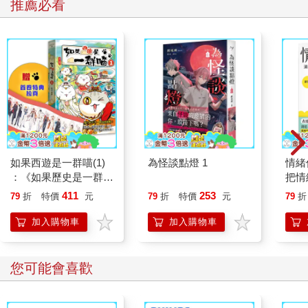
推薦必看
如果西遊是一群喵(1)
為怪談點燈 1
情緒
：《如果歷史是一群
把情
喵》作者最新力作，附
誰都
411
253
79
折
特價
元
79
折
特價
元
79
折
【首卷特典】拉頁
加入購物車
加入購物車
您可能會喜歡