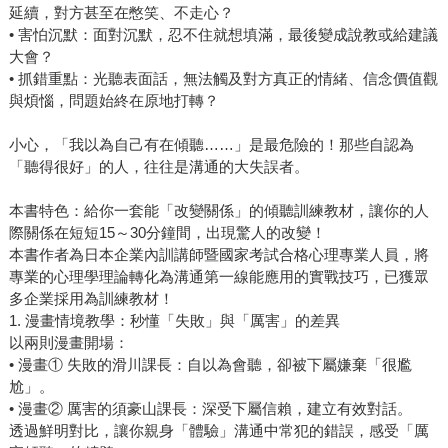
延續，對方甚至在憋笑、不走心？
• 害怕沉默：面對沉默，忍不住就想填滿，最後變成說教或給建議
大會？
• 抓錯重點：光聽表面話，無法觸及對方真正的情緒、信念價值觀
與煩惱，問題始終在原地打轉？
小心，「我以為自己有在傾聽……」是最危險的！那些自認為
「聽得很好」的人，往往是溝通的大失誤者。
本書特色：給你一套能「改變關係」的傾聽訓練教材，讓你的人
際關係在短短15～30分鐘間，出現驚人的改變！
本書作者為日本企業內訓講師暨國家考試合格心理專業人員，將
專業的心理學理論轉化為溝通第一線能應用的實戰技巧，已獲眾
多企業採用為訓練教材！
1. 漫畫情境教學：秒懂「失敗」與「厲害」的差異
以兩則漫畫開場：
• 漫畫① 失敗的滑川課長：自以為會聽，卻被下屬嫌棄「很尷
尬」。
• 漫畫② 厲害的須豪山課長：深受下屬信賴，建立有效對話。
透過鮮明對比，讓你親身「體驗」溝通中常犯的錯誤，感受「厲