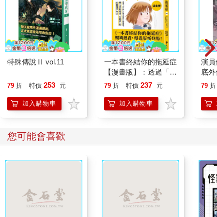
特殊傳說Ⅲ vol.11
一本書終結你的拖延症
演員
【漫畫版】：透過「小
底外
行動」打開大腦的行動
253
237
79
折
特價
元
79
折
特價
元
79
折
開關，懶人也能變身
「行動派」的37個科
加入購物車
加入購物車
學方法
您可能會喜歡