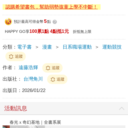
認購希望書包，幫助弱勢孩童上學不中斷！
5
預計最高可得金幣
點
?
100累1點 4點抵1元
HAPPY GO享
折抵無上限
分類：
電子書
＞
漫畫
＞
日系職場運動
＞
運動競技
追蹤
作者：
遠藤浩輝
追蹤
出版社：
台灣角川
追蹤
出版日：
2026/01/22
活動訊息
春光ｘ奇幻基地｜全書系展
2