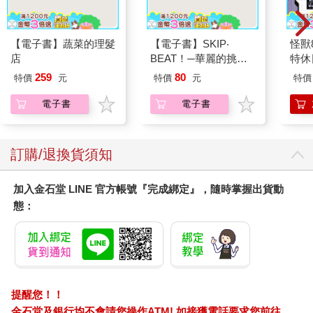
【電子書】蔬菜的理髮
【電子書】SKIP‧
怪獸
店
BEAT！─華麗的挑戰─
特休
(52)
加購
259
80
特價
元
特價
元
特價
電子書
電子書
訂購/退換貨須知
加入金石堂 LINE 官方帳號『完成綁定』，隨時掌握出貨動
態：
提醒您！！
金石堂及銀行均不會請您操作ATM! 如接獲電話要求您前往