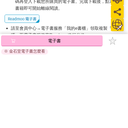
碼再登入下載您所購買的電子書。完成下載後，點選任一
書籍即可開始離線閱讀。
請至會員中心→電子書服務「我的e書櫃」領取複製『兌換
碼』至電子書服務商Readmoo進行兌換。
電子書
退換貨須知：
※ 金石堂電子書怎麼看
因版權保護，您在金石堂所購買的電子書僅能以金石堂專屬
的閱讀軟體開啟閱讀，無法以其他閱讀器或直接下載檔案。
依據「消費者保護法」第19條及行政院消費者保護處公告之
「通訊交易解除權合理例外情事適用準則」，非以有形媒介
提供之數位內容或一經提供即為完成之線上服務，經消費者
事先同意始提供。（如：電子書、電子雜誌、下載版軟體、
虛擬商品…等），
不受「網購服務需提供七日鑑賞期」的限
制
。為維護您的權益，建議您先使用「試閱」功能後再付款
購買。