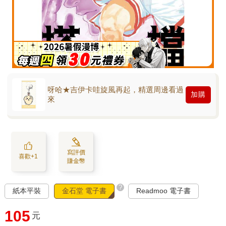
呀哈★吉伊卡哇旋風再起，精選周邊看過
加購
來
寫評價
喜歡+1
賺金幣
?
紙本平裝
金石堂 電子書
Readmoo 電子書
105
元