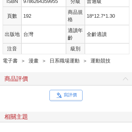
ISBN
9786264359955
分級
普通級
商品規
頁數
192
18*12.7*1.30
格
適讀年
出版地
台灣
全齡適讀
齡
注音
級別
電子書
＞
漫畫
＞
日系職場運動
＞
運動競技
商品評價
寫評價
相關主題