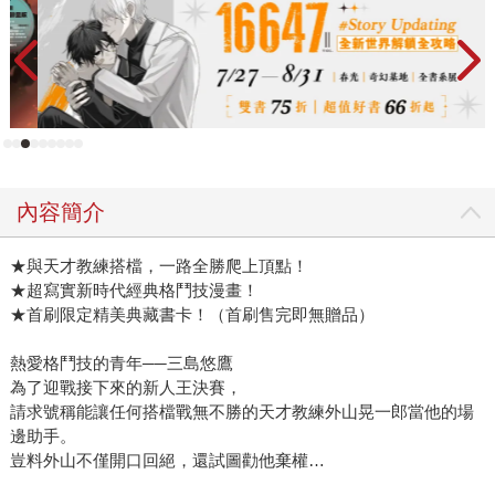
內容簡介
★與天才教練搭檔，一路全勝爬上頂點！
★超寫實新時代經典格鬥技漫畫！
★首刷限定精美典藏書卡！（首刷售完即無贈品）
熱愛格鬥技的青年──三島悠鷹
為了迎戰接下來的新人王決賽，
請求號稱能讓任何搭檔戰無不勝的天才教練外山晃一郎當他的場
邊助手。
豈料外山不僅開口回絕，還試圖勸他棄權…