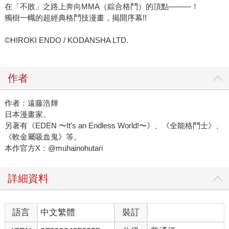
在「不敗」之路上奔向MMA（綜合格鬥）的頂點────！
獨樹一幟的超經典格鬥技漫畫，揭開序幕!!
©HIROKI ENDO / KODANSHA LTD.
作者
作者：遠藤浩輝
日本漫畫家。
另著有《EDEN 〜It's an Endless World!〜》、《全能格鬥士》、
《軟金屬吸血鬼》等。
本作官方X：@muhainohutari
詳細資料
語言
中文繁體
裝訂