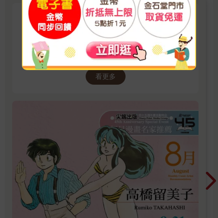
尖端出版45週年特企：8月漫畫
名家推薦（高橋留美子）電子書
展
2026/8/1 ~ 2026/8/31 單書75折
看更多