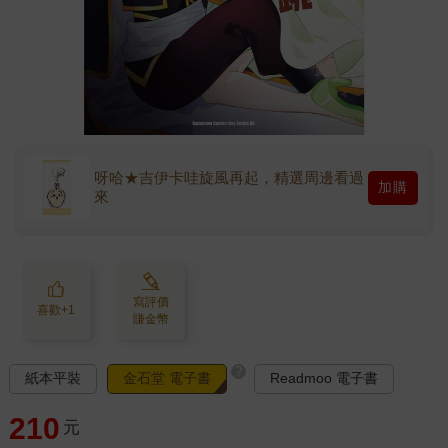
呀哈★吉伊卡哇旋風再起，精選周邊看過
加購
來
寫評價
喜歡+1
賺金幣
?
紙本平裝
金石堂 電子書
Readmoo 電子書
210
元