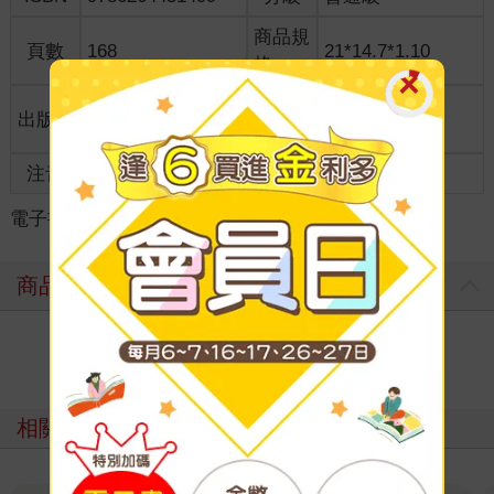
商品規
頁數
168
21*14.7*1.10
格
適讀年
出版地
台灣
全齡適讀
齡
注音
級別
電子書
＞
漫畫
＞
GL /百合
＞
GL /百合
商品評價
寫評價
相關主題