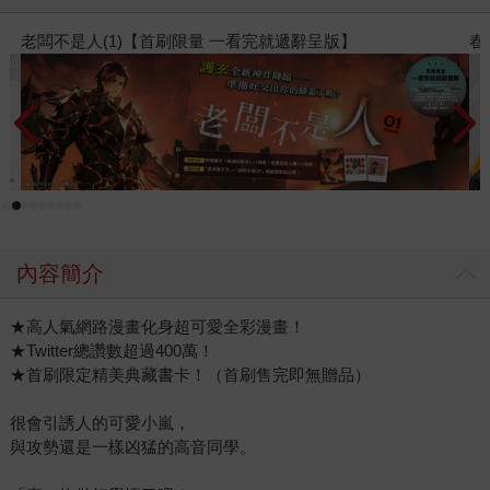
春光ｘ奇幻基地｜全書系展
2
內容簡介
★高人氣網路漫畫化身超可愛全彩漫畫！
★Twitter總讚數超過400萬！
★首刷限定精美典藏書卡！（首刷售完即無贈品）
很會引誘人的可愛小嵐，
與攻勢還是一樣凶猛的高音同學。