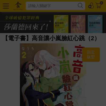
0
【電子書】高音讓小嵐臉紅心跳（2）
固定
版型