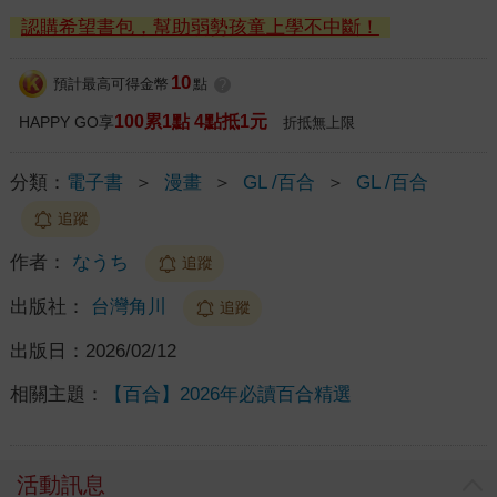
認購希望書包，幫助弱勢孩童上學不中斷！
10
預計最高可得金幣
點
?
100累1點 4點抵1元
HAPPY GO享
折抵無上限
分類：
電子書
＞
漫畫
＞
GL /百合
＞
GL /百合
追蹤
作者：
なうち
追蹤
出版社：
台灣角川
追蹤
出版日：
2026/02/12
相關主題：
【百合】2026年必讀百合精選
活動訊息