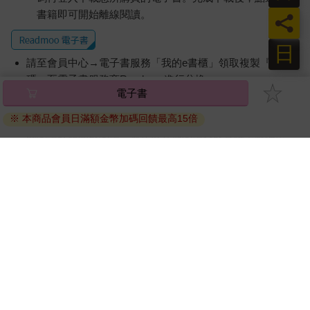
書籍即可開始離線閱讀。
員
日
請至會員中心→電子書服務「我的e書櫃」領取複製『兌換
碼』至電子書服務商Readmoo進行兌換。
電子書
退換貨須知：
※ 本商品會員日滿額金幣加碼回饋最高15倍
因版權保護，您在金石堂所購買的電子書僅能以金石堂專屬
的閱讀軟體開啟閱讀，無法以其他閱讀器或直接下載檔案。
依據「消費者保護法」第19條及行政院消費者保護處公告之
「通訊交易解除權合理例外情事適用準則」，非以有形媒介
提供之數位內容或一經提供即為完成之線上服務，經消費者
事先同意始提供。（如：電子書、電子雜誌、下載版軟體、
虛擬商品…等），
不受「網購服務需提供七日鑑賞期」的限
制
。為維護您的權益，建議您先使用「試閱」功能後再付款
購買。