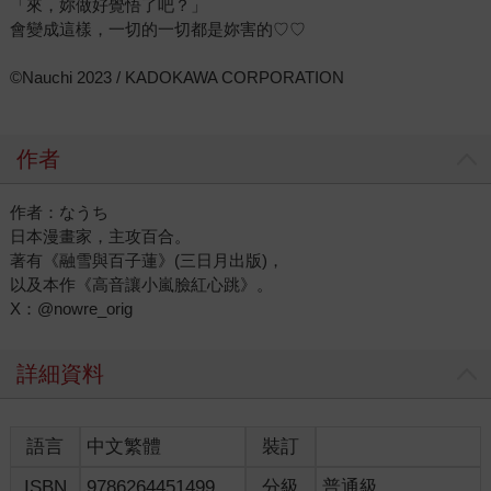
「來，妳做好覺悟了吧？」
會變成這樣，一切的一切都是妳害的♡♡
©Nauchi 2023 / KADOKAWA CORPORATION
作者
作者：なうち
日本漫畫家，主攻百合。
著有《融雪與百子蓮》(三日月出版)，
以及本作《高音讓小嵐臉紅心跳》。
X：@nowre_orig
詳細資料
語言
中文繁體
裝訂
ISBN
9786264451499
分級
普通級