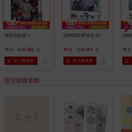
為怪談點燈 1
請解開故事謎底 02
請解
253
213
79
折
特價
元
79
折
特價
元
79
折
加入購物車
加入購物車
您可能會喜歡