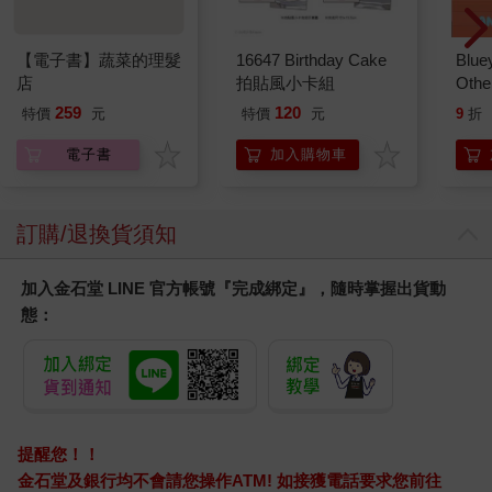
【電子書】蔬菜的理髮
16647 Birthday Cake
Blue
店
拍貼風小卡組
Other
Stori
259
120
特價
元
特價
元
9
折
Hoor
電子書
加入購物車
訂購/退換貨須知
加入金石堂 LINE 官方帳號『完成綁定』，隨時掌握出貨動
態：
提醒您！！
金石堂及銀行均不會請您操作ATM! 如接獲電話要求您前往