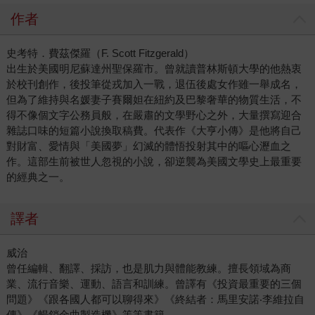
作者
史考特．費茲傑羅（F. Scott Fitzgerald）
出生於美國明尼蘇達州聖保羅市。曾就讀普林斯頓大學的他熱衷
於校刊創作，後投筆從戎加入一戰，退伍後處女作雖一舉成名，
但為了維持與名媛妻子賽爾妲在紐約及巴黎奢華的物質生活，不
得不像個文字公務員般，在嚴肅的文學野心之外，大量撰寫迎合
雜誌口味的短篇小說換取稿費。代表作《大亨小傳》是他將自己
對財富、愛情與「美國夢」幻滅的體悟投射其中的嘔心瀝血之
作。這部生前被世人忽視的小說，卻逆襲為美國文學史上最重要
的經典之一。
譯者
威治
曾任編輯、翻譯、採訪，也是肌力與體能教練。擅長領域為商
業、流行音樂、運動、語言和訓練。曾譯有《投資最重要的三個
問題》《跟各國人都可以聊得來》《終結者：馬里安諾‧李維拉自
傳》《暢銷金曲製造機》等等書籍。