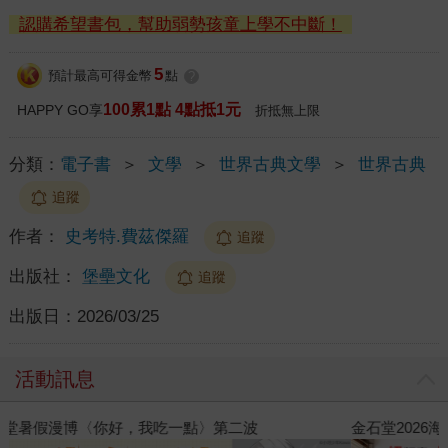
認購希望書包，幫助弱勢孩童上學不中斷！
5
預計最高可得金幣
點
?
100累1點 4點抵1元
HAPPY GO享
折抵無上限
分類：
電子書
＞
文學
＞
世界古典文學
＞
世界古典
追蹤
作者：
史考特.費茲傑羅
追蹤
出版社：
堡壘文化
追蹤
出版日：
2026/03/25
活動訊息
金石堂2026海外優惠：電子書