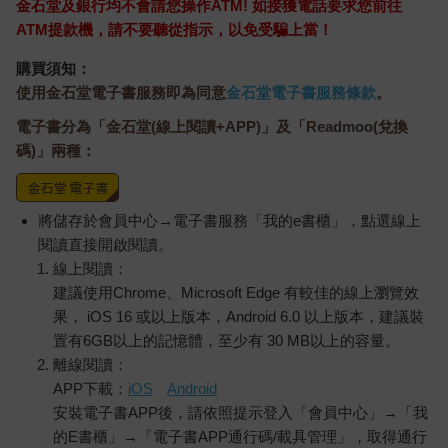
金石堂及銀行均不會請您操作ATM! 如接獲電話要求您前往
賞到水景、能看到鄰居一部分的草坪，更有百萬富翁近在咫尺的
ATM提款機，請不要聽從指示，以免受騙上當！
慰藉。這一切，只需每個月八十美元。
這條象徵性的海灣對岸，東卵那時髦的白色宮殿沿著水岸閃閃發
購買須知：
光，而這個夏天故事的真正開端，始於我驅車前往那處，和湯
使用金石堂電子書服務即為同意
金石堂電子書服務條款
。
姆．布坎南一家共進晚餐的那個傍晚。黛西是我的遠房表姊，我
和湯姆在大學時就認識了。戰後不久，我在芝加哥和他們共度了
電子書分為「金石堂(線上閱讀+APP)」及「Readmoo(兌換
兩天。
碼)」兩種：
她的丈夫擁有各種體能運動天賦，曾是紐哈芬足球史上最強的邊
鋒之一，算是個全國等級的人物，是那種在二十一歲就達到極
致，但成就有限之人。導致他其後的生活似乎顯得平淡無奇。他
將儲存於會員中心→電子書服務「我的e書櫃」，點選線上
的家庭非常富有，早在大學時期，就耳聞他因大手大腳揮霍金錢
閱讀直接開啟閱讀。
的方式飽受非議，如今離開了芝加哥來到東部，排場更是令人瞠
線上閱讀：
目結舌。例如，他從森林湖區帶來了一整批馬球馬。實在難以想
建議使用Chrome、Microsoft Edge 有較佳的線上瀏覽效
像，我這一世代的人竟有財力這麼做。
果， iOS 16 或以上版本，Android 6.0 以上版本，建議裝
我不知道他們為何來到東邊。他們先在法國隨性地待了一年，之
置有6GB以上的記憶體，至少有 30 MB以上的容量。
後一直飄泊不定，遊走在打馬球和富人出沒之處。黛西在電話裡
離線閱讀：
說這裡將是他們的永久定居之地，我並不相信。我無法洞悉黛西
的想法，但我感覺湯姆將永遠漂泊下去，帶著惆悵，尋找在美式
APP下載：
iOS
Android
足球場上那些戲劇性的對抗與激烈情緒，尋找那些已無法重來的
安裝電子書APP後，請依照提示登入「會員中心」→「我
比賽。
的E書櫃」→「電子書APP通行碼/載具管理」，取得通行