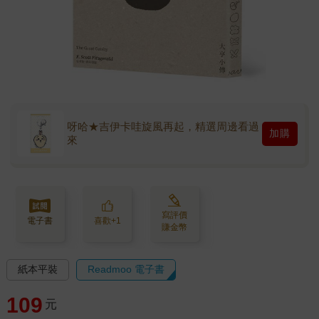
呀哈★吉伊卡哇旋風再起，精選周邊看過
加購
來
寫評價
電子書
喜歡+1
賺金幣
紙本平裝
Readmoo 電子書
109
元