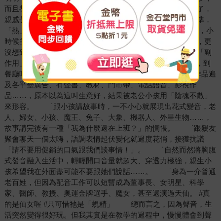
而且都是扯著喉嚨聲嘶力竭的爆哭，就這樣把嗓子都給哭啞了，
親戚長輩常常笑我是「破鑼嗓子」。偏偏我的發音也不太標準，
「熱」和「樂」分不清，「四」和「十」也常常搞混。 所以，小
時候的我從來沒有想過，有一天自己居然能「靠聲音吃飯」，更
沒想到的是，學會聲音表演之後，人生開始出現一些奇妙的「副
作用」。 例如： ˙走在路上看到招牌上的字就想唸出來，到
餐廳吃飯也會自動開始朗讀菜單。 ˙身為專業配音員，作品遍
及各平臺廣告、有聲書、教材、門市帶、電話語音、影視作
品……，原本以為這叫生意好，結果被老公小孩用「陰魂不散」
來形容。 ˙跟小孩講故事時，一不小心就展現出花式變音，老
人、婦女、小孩、魔王、兔子、大象、機器人、外星生物……，
故事講完後有一種「我為什麼還在上班？」的惆悵。 ˙跟親友
聚會聊天一個太嗨，語調表情起伏變化就過度花俏，接獲抗議
「請不要用促銷的口氣跟我們談事情！」。 ˙自然而然將胸腹
式發音融入生活中，輕輕開口音量就超大、穿透力極強，親生小
孩希望我在外面盡可能不要跟她們說話……。 ˙身為一介普通
老百姓，但因為配音工作可以短暫成為董事長、女明星、科學
家、醫師、教授、奧運金牌選手、魔女，甚至還演過天仙。 #真
的是仙女喔 #只可惜祂是「蜆精」 總而言之，因為聲音，生
活突然變得很好玩。但我其實是在教學的過程中，慢慢體會到聲