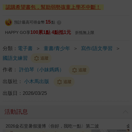
認購希望書包，幫助弱勢孩童上學不中斷！
15
預計最高可得金幣
點
?
100累1點 4點抵1元
HAPPY GO享
折抵無上限
分類：
電子書
＞
童書/青少年
＞
寫作/語文學習
＞
國語文練習
追蹤
作者：
許伯琴（小妹媽媽）
追蹤
出版社：
小木馬出版
追蹤
出版日：
2026/03/25
活動訊息
金石堂2026海外優惠：電子書