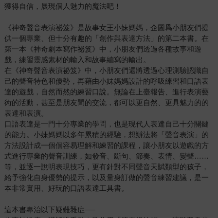
獲得自信，展現個人魅力的魔法吧！
《神奇聲音表演祕笈》是故事女王小妹媽媽，企圖爲小朋友們提
供一個專業、但十分有趣的「創作與表達方法」的第二本書。在
第一本《神奇劇本寫作祕笈》中，小朋友們透過各種故事和遊
戲，練習靈感素材的輸入和故事編寫的輸出。
在《神奇聲音表演祕笈》中，小朋友們還將透過心理測驗認識自
己的聲音特色和優勢，再藉由小妹媽媽設計的呼吸練習和口語表
達的遊戲，自然而然的練習口說。無論在上臺報告、進行表演藝
術的活動，甚至是朋友間的交流，都可以更自然、更具魅力的的
表達和表演。
口語表達是一門十分專業的學問，也是現代人表達自己十分關鍵
的能力。小妹媽媽以多年累積的經驗，想辦法將「聲音表演」的
方法設計成一個個容易理解和練習的課程，讓小朋友以遊戲的方
式進行專業的聲音訓練，如發音、斷句、節奏、表情、變聲……
等，並逐一說明表現技巧，更有針對不同聲音天賦類型的孩子，
給予強化自身優勢的提示，以及量身訂做的聲音練習建議，是一
本非常實用、好玩的口語表達工具書。
這本書專治以下疑難雜症──