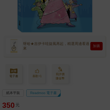
呀哈★吉伊卡哇旋風再起，精選周邊看過
加購
來
寫評價
電子書
喜歡+1
賺金幣
紙本平裝
Readmoo 電子書
350
元