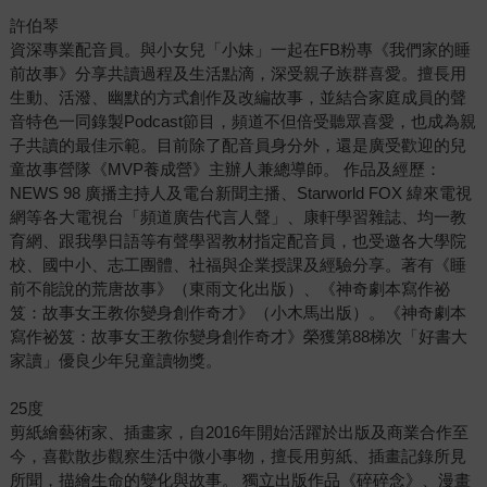
許伯琴
資深專業配音員。與小女兒「小妹」一起在FB粉專《我們家的睡
前故事》分享共讀過程及生活點滴，深受親子族群喜愛。擅長用
生動、活潑、幽默的方式創作及改編故事，並結合家庭成員的聲
音特色一同錄製Podcast節目，頻道不但倍受聽眾喜愛，也成為親
子共讀的最佳示範。目前除了配音員身分外，還是廣受歡迎的兒
童故事營隊《MVP養成營》主辦人兼總導師。 作品及經歷：
NEWS 98 廣播主持人及電台新聞主播、Starworld FOX 緯來電視
網等各大電視台「頻道廣告代言人聲」、康軒學習雜誌、均一教
育網、跟我學日語等有聲學習教材指定配音員，也受邀各大學院
校、國中小、志工團體、社福與企業授課及經驗分享。著有《睡
前不能說的荒唐故事》（東雨文化出版）、《神奇劇本寫作祕
笈：故事女王教你變身創作奇才》（小木馬出版）。《神奇劇本
寫作祕笈：故事女王教你變身創作奇才》榮獲第88梯次「好書大
家讀」優良少年兒童讀物獎。
25度
剪紙繪藝術家、插畫家，自2016年開始活躍於出版及商業合作至
今，喜歡散步觀察生活中微小事物，擅長用剪紙、插畫記錄所見
所聞，描繪生命的變化與故事。 獨立出版作品《碎碎念》、漫畫