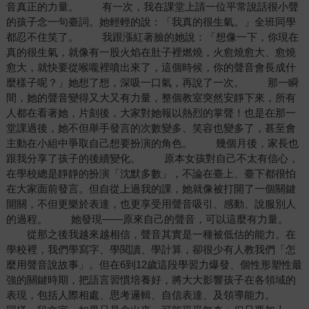
音真正的力量。 有一次，我在課堂上請一位平常說話很小聲
的孩子念一句臺詞。她輕輕的說：「我真的很生氣。」全班同學
都忍不住笑了。 我跟漲紅著臉的她說：「想像一下，你現在
真的很生氣，就像有一股火焰在肚子裡燃燒，火愈燒愈大、愈燒
愈大，就快要從喉嚨裡噴出來了，這個時候，你的聲音會長成什
麼樣子呢？」她想了想，深吸一口氣，再說了一次。 那一瞬
間，她的聲音變得又大又有力量，整個教室突然安靜下來，所有
人都在看著她，片刻後，大家對她報以熱烈的掌聲！也是在那一
堂課過後，她不但舉手發言的次數變多、笑容也變多了，甚至會
主動在小組中爭取自己想要扮演的角色。 幾個月後，家長也
跟我分享了孩子的後續變化。 原本女孩對自己不太有信心，
在學校總是靜靜的扮演「沈默多數」，不論在臺上、臺下都很怕
在大家面前發言。但自從上過我的課，她就像被打開了一個關鍵
開關，不但更樂於表達，也更享受用聲音吸引、感動、說服別人
的過程。 她發現——原來自己的聲音，可以這麼有力量。
從那之後我越來越相信，聲音其實是一種被低估的能力。在
學校裡，我們學寫字、學閱讀、學計算，卻很少有人教我們「怎
麼用聲音說故事」。但在6到12歲這段學習力爆發、個性形塑性最
強的關鍵時期，把語言習慣培養好，將大大影響孩子在各領域的
表現，包括人際相處、思考邏輯、自信表達、及領導能力。