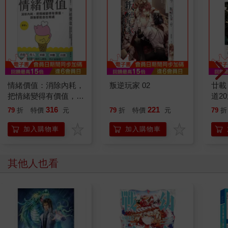
情緒價值：消除內耗，
叛逆玩家 02
廿載
把情緒變得有價值，跟
道2
誰都能自在相處
316
221
79
折
特價
元
79
折
特價
元
79
折
加入購物車
加入購物車
其他人也看