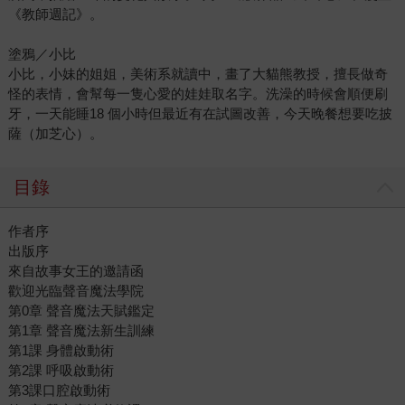
《教師週記》。
塗鴉／小比
小比，小妹的姐姐，美術系就讀中，畫了大貓熊教授，擅長做奇
怪的表情，會幫每一隻心愛的娃娃取名字。洗澡的時候會順便刷
牙，一天能睡18 個小時但最近有在試圖改善，今天晚餐想要吃披
薩（加芝心）。
目錄
作者序
出版序
來自故事女王的邀請函
歡迎光臨聲音魔法學院
第0章 聲音魔法天賦鑑定
第1章 聲音魔法新生訓練
第1課 身體啟動術
第2課 呼吸啟動術
第3課口腔啟動術