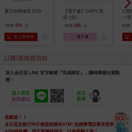
夏日的檸檬草 DVD
【電子書】GAPS 禁
幻獸
區 (全)
一彈 
Pal
470
105
特價
元
特價
元
特價
盒）
加入購物車
電子書
訂購/退換貨須知
加入金石堂 LINE 官方帳號『完成綁定』，隨時掌握出貨動
態：
提醒您！！
金石堂及銀行均不會請您操作ATM! 如接獲電話要求您前往
ATM提款機，請不要聽從指示，以免受騙上當！