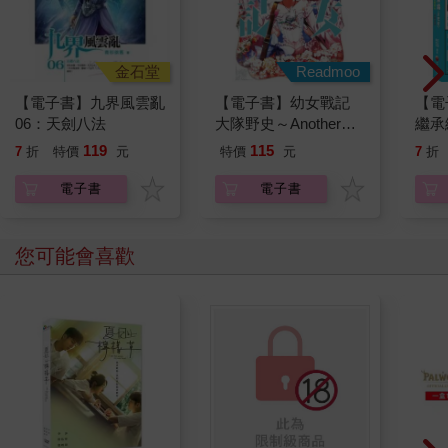
金石堂
Readmoo
【電子書】九界風雲亂
【電子書】幼女戰記
【電
06：天劍八法
大隊野史～Another
繼承
Story of the Battalion～
119
115
7
折
特價
元
特價
元
7
折
(1)
電子書
電子書
您可能會喜歡