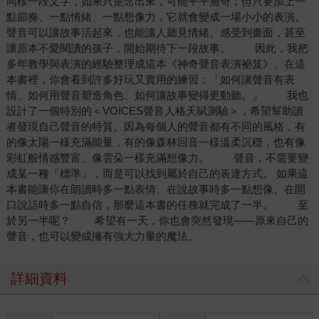
同樣一段文字，如果只是念出來，可能平平無奇；但只要加上一
點節奏、一點情緒、一點想像力，它就會變成一場小小的表演。
聲音可以讓故事活起來，也能讓人聽見情緒、感受到畫面，甚至
讓原本不愛閱讀的孩子，開始期待下一段故事。 因此，我把
多年教學與表演的經驗整理成這本《神奇聲音表演祕笈》。在這
本書裡，你會看到許多好玩又實用的練習：「如何讓聲音有表
情、如何用聲音塑造角色、如何讓故事變得更動聽。」 我也
設計了一個特別的＜VOICES聲音人格天賦測驗＞，希望幫助讀
者發現自己聲音的特質。因為每個人的聲音都有不同的風格，有
的像太陽一樣充滿能量，有的像森林回音一樣溫柔沉穩，也有像
彩虹般情感豐富、像雲朵一樣充滿想像力。 聲音，不需要變
成某一種「標準」，而是可以找到屬於自己的表達方式。 如果這
本書能讓你在朗讀時多一點表情、在說故事時多一點想像、在開
口說話時多一點自信，那麼這本書的任務就完成了一半。 至
於另一半呢？ 希望有一天，你也會突然發現——原來自己的
聲音，也可以變成擁有強大力量的魔法。
詳細資料