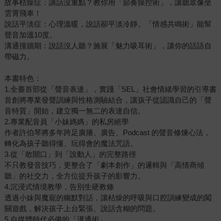
故事枯燥症：講話沒重點？教你用「節奏操控術」，讓聽眾像坐
雲霄飛車！
說話平淡症：心理溫暖，說話卻平淡冷靜。「情感共鳴術」能幫
聲音加溫10度。
溝通撞牆期：說話沒人聽？施展「魅力吸耳術」，讓你的話語自
帶磁力。
本書特色：
1.全臺首部從「聲音表達」，實踐「SEL」社會情緒學習的引導書
首創將專業發聲訓練與性格測驗結合，讓孩子從認識自己的「聲
音特質」開始，建立獨一無二的表達自信。
2.專業配音員「小妹媽媽」的私房絕學
作者許伯琴將多年跨足廣播、廣告、Podcast 的聲音修煉心法，
轉化為孩子聽得懂、玩得會的魔法咒語。
3.從「敢開口」到「說動人」的完整路徑
不只教發音技巧，更整合了「劇本創作」的邏輯與「高情商傾
聽」的社交力，全方位提升孩子的影響力。
4.沉浸式情境教學，告別生硬教條
透過小妹與魔寵的幽默對話，讓枯燥的呼吸與口腔訓練變成的闖
關遊戲，解決孩子上台緊張、說話含糊的問題。
5.自媒體時代必備的「溝通術」