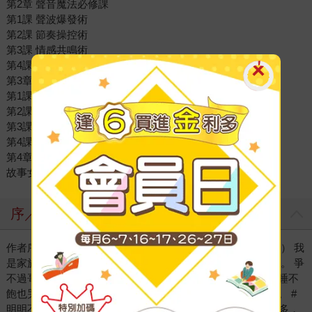
第2章 聲音魔法必修課
第1課 聲波爆發術
第2課 節奏操控術
第3課 情感共鳴術
第4課 幻音變聲術
第3章 開啟聲音魔法的關鍵鑰匙
第1課 故事共鳴術
第2課 魅力吸耳術
第3課 心語共感術
第4課 友誼展開術
第4章 聲音魔法擂臺
故事女王的祝福
序／導讀
作者序 學會聲音表演後的奇妙「副作用」許伯琴（小妹媽媽） 我
是家族裡，聲音最難聽的小孩。 主要是因為我小時候太愛哭。 爭
不過哥哥姐姐哭、吃不到大棒雞腿哭、考試考不好哭、睡覺睡不
飽也哭，甚至——沒吹到姐姐生日蛋糕上的蠟燭，我也要哭。 #
明明不是我的生日 #但不管人家就是好想吹蠟燭嘛 實在哭太多，