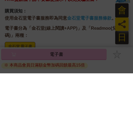
會
購買須知：
使用金石堂電子書服務即為同意
金石堂電子書服務條款
。
員
電子書分為「金石堂(線上閱讀+APP)」及「Readmoo(兌換
日
碼)」兩種：
電子書
將儲存於會員中心→電子書服務「我的e書櫃」，點選線上
閱讀直接開啟閱讀。
※ 本商品會員日滿額金幣加碼回饋最高15倍
線上閱讀：
建議使用Chrome、Microsoft Edge 有較佳的線上瀏覽效
果， iOS 16 或以上版本，Android 6.0 以上版本，建議裝
置有6GB以上的記憶體，至少有 30 MB以上的容量。
離線閱讀：
APP下載：
iOS
Android
安裝電子書APP後，請依照提示登入「會員中心」→「我
的E書櫃」→「電子書APP通行碼/載具管理」，取得通行
碼再登入下載您所購買的電子書。完成下載後，點選任一