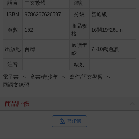
語言
中文繁體
裝訂
ISBN
9786267626597
分級
普通級
商品規
頁數
152
16開19*26cm
格
適讀年
出版地
台灣
7~10歲適讀
齡
注音
級別
電子書
＞
童書/青少年
＞
寫作/語文學習
＞
國語文練習
商品評價
寫評價