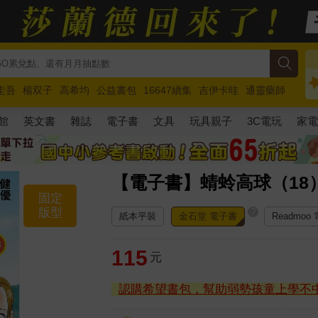
圭吾
楊双子
高希均
公益書包
16647續集
吉伊卡哇
通靈藥師
路邊攤新作
馬斯克
玩具總動員5
超慢跑
館
英文書
雜誌
電子書
文具
玩具親子
3C電玩
家
【電子書】蜻蛉高球（18
固定
版型
?
紙本平裝
金石堂 電子書
Readmoo
115
元
認購希望書包，幫助弱勢孩童上學不