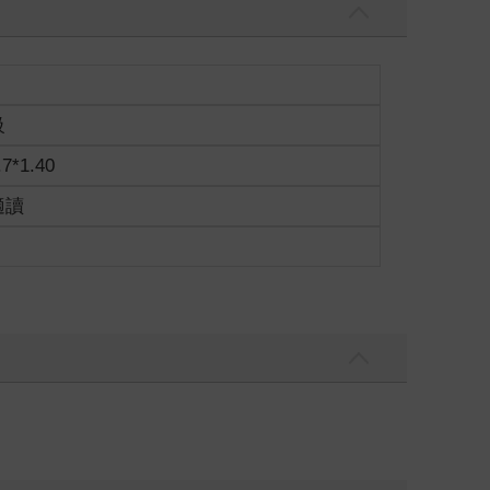
級
.7*1.40
適讀