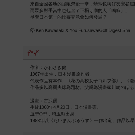
來自全國各地的強敵齊聚一堂，蜻蛉也與好友安谷屋
而眾多對手當中也包含了下榻寺廟的人「鳴寂」。
爭奪日本第一的比賽究竟會如何發展!?
Ⓒ Ken Kawasaki & You Furusawa/Golf Digest Sha
作者
作者：かわさき健
1967年出生，日本漫畫原作者。
代表作品有本作、《花の高校女子ゴルフ部》、《漫
作品多以高爾夫球為題材。父親為漫畫家川崎のぼる
漫畫：古沢優
生於1960年4月29日，日本漫畫家。
血型O型，埼玉縣出身。
1983年以《たいまんぶるうす》一作出道。作品以