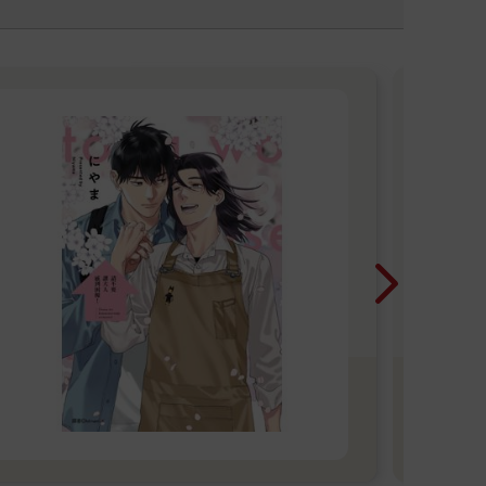
【
入間
生安
是
晚，
因此