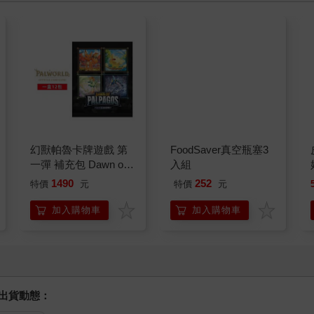
幻獸帕魯卡牌遊戲 第
FoodSaver真空瓶塞3
一彈 補充包 Dawn of
入組
Palpagos（日文版一
1490
252
特價
元
特價
元
盒）
加入購物車
加入購物車
握出貨動態：