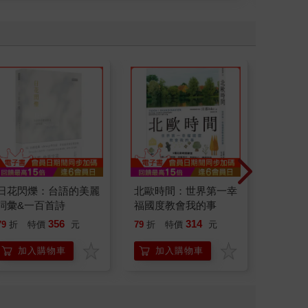
日花閃爍：台語的美麗
北歐時間：世界第一幸
演員們
詞彙&一百首詩
福國度教會我的事
底外傳
356
314
79
折
特價
元
79
折
特價
元
79
折
加入購物車
加入購物車
加