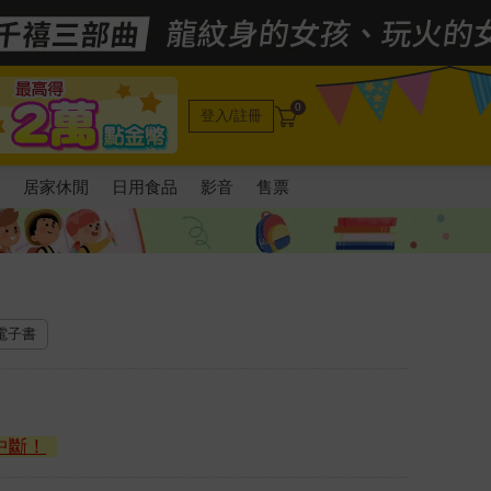
0
登入/註冊
電
居家休閒
日用食品
影音
售票
）
 電子書
中斷！