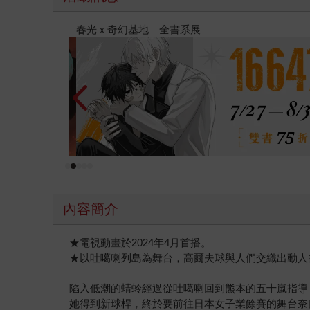
2026金石堂暑假
內容簡介
★電視動畫於2024年4月首播。
★以吐噶喇列島為舞台，高爾夫球與人們交織出動人
陷入低潮的蜻蛉經過從吐噶喇回到熊本的五十嵐指導
她得到新球桿，終於要前往日本女子業餘賽的舞台奈