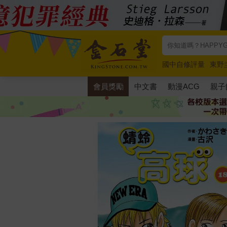
國中自修評量
東野
唯紅花綻放
奧德賽
會員獎勵
中文書
動漫ACG
親子