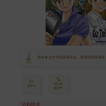
呀哈★吉伊卡哇旋風再起，精選周邊看過來
寫評價
喜歡+1
賺金幣
活動訊息