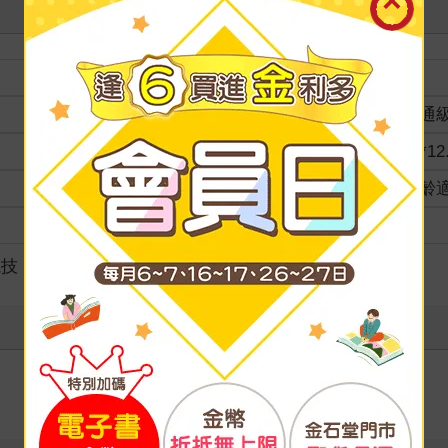
裝訂
分級
普通
商品規格
18*12
適讀年齡
全齡
級別
競技
寫評價