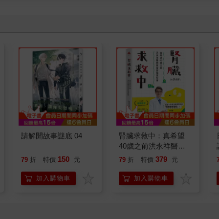
請解開故事謎底 04
腎臟求救中：真希望
40歲之前洪永祥醫師
就告訴我這些事
150
379
79
折
特價
元
79
折
特價
元
加入購物車
加入購物車