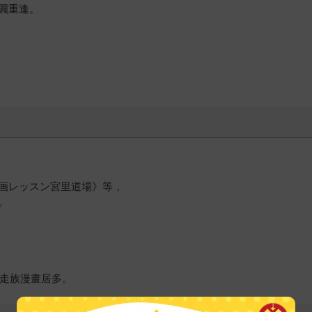
圓重逢。
画レッスン宮里道場》等，
。
暴走族漫畫居多。