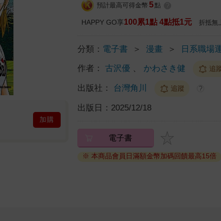
5
預計最高可得金幣
點
?
100累1點 4點抵1元
HAPPY GO享
折抵無
分類：
電子書
＞
漫畫
＞
日系職場
作者：
古沢優
、
かわさき健
追
出版社：
台灣角川
追蹤
?
出版日：
2025/12/18
加購
電子書
※ 本商品會員日滿額金幣加碼回饋最高15倍