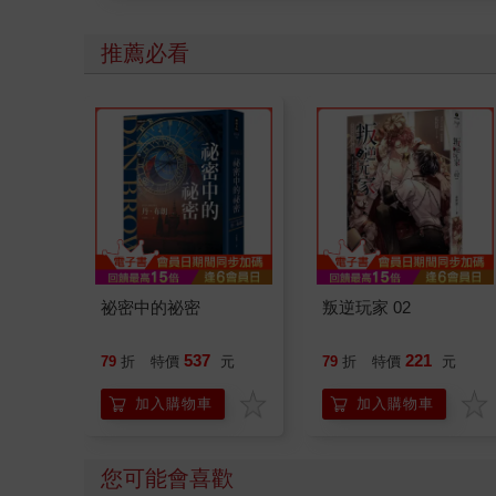
推薦必看
祕密中的祕密
叛逆玩家 02
537
221
79
折
特價
元
79
折
特價
元
加入購物車
加入購物車
您可能會喜歡