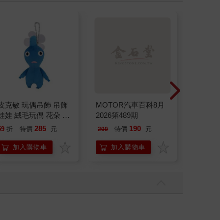
皮克敏 玩偶吊飾 吊飾
MOTOR汽車百科8月
（加購）
娃娃 絨毛玩偶 花朵 葉
2026第489期
瓶果汁
子 藍色皮克敏 紅色皮
285
190
29
59
折
特價
元
特價
元
特價
200
克敏 黃色皮克敏
Pikmin 任天堂 三英貿
加入購物車
加入購物車
加
易