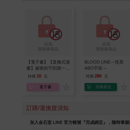
【電子書】【直條式漫
BLOOD LINE～怪異
畫】祕密的守則第一條
ABO宇宙～
完全版 12 (完)
10
280
特價
元
特價
元
電子書
預購限定
訂購/退換貨須知
加入金石堂 LINE 官方帳號『完成綁定』，隨時掌