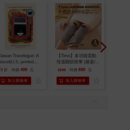
Taiwan Travelogue: A
【Timo】多功能震動
ONE 
Novel(U.S.-printed
恆溫關節按摩 (膝蓋/
(首刷限定
edition)
肩/手肘通用) 無線充電
499
690
73
折
特價
元
特價
元
85
折
2190
加熱護膝 智能震動護
膝熱敷【雙入組】
加入購物車
加入購物車
加