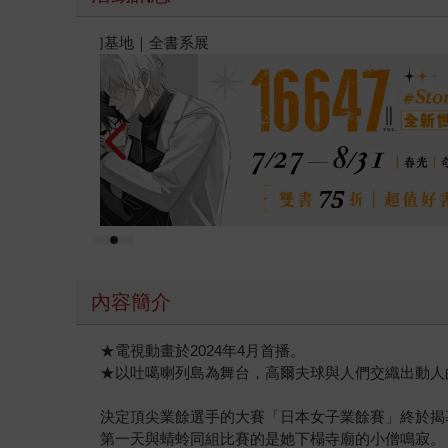
金石堂2026海外優惠：電子書
內容簡介
★電視動畫於2024年4月首播。
★以吐噶喇列島為舞台，高爾夫球與人們交織出動人
決定頂尖業餘選手的大賽「日本女子業餘賽」終於揭
第一天與蜻蛉同組比賽的是她下榻寺廟的小僧鳴寂。