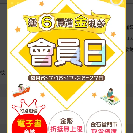
裝訂
分級
普通
商品規格
18*12
適讀年齡
全齡
級別
競技
寫評價