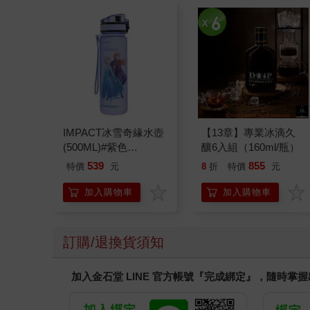
IMPACT冰雪奇緣水壺
【13章】專業冰滴久
(500ML)#紫色
釀6入組（160ml/瓶）
IMDSB01PL
539
855
特價
元
8
折
特價
元
加入購物車
加入購物車
訂購/退換貨須知
加入金石堂 LINE 官方帳號『完成綁定』，隨時掌