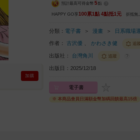
5
預計最高可得金幣
點
?
100累1點 4點抵1元
HAPPY GO享
折抵無
分類：
電子書
＞
漫畫
＞
日系職場
作者：
古沢優
、
かわさき健
追
出版社：
台灣角川
追蹤
?
出版日：
2025/12/18
加購
電子書
※ 本商品會員日滿額金幣加碼回饋最高15倍