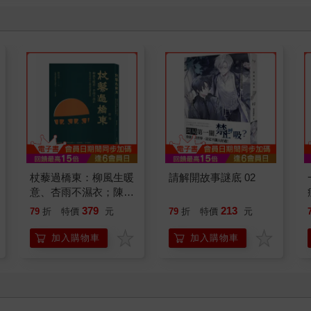
杖藜過橋東：柳風生暖
請解開故事謎底 02
意、杏雨不濕衣；陳亮
恭談以心轉境的適齡漫
379
213
79
折
特價
元
79
折
特價
元
想
加入購物車
加入購物車