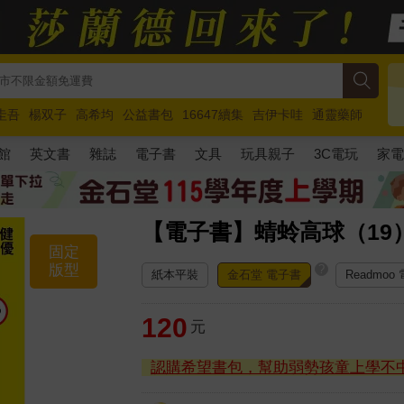
圭吾
楊双子
高希均
公益書包
16647續集
吉伊卡哇
通靈藥師
路邊攤新作
馬斯克
玩具總動員5
超慢跑
館
英文書
雜誌
電子書
文具
玩具親子
3C電玩
家
【電子書】蜻蛉高球（19
固定
版型
?
紙本平裝
金石堂 電子書
Readmoo
120
元
認購希望書包，幫助弱勢孩童上學不