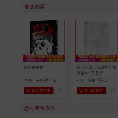
推薦必看
怪奇微微疼
日花閃爍：台語的美麗
詞彙&一百首詩
221
356
79
折
特價
元
79
折
特價
元
加入購物車
加入購物車
您可能會喜歡