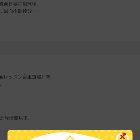
直像是要征服球場。
，因而不斷掉分──
画レッスン宮里道場》等，
。
暴走族漫畫居多。