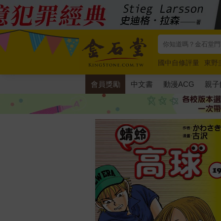
國中自修評量
東野
唯紅花綻放
奧德賽
會員獎勵
中文書
動漫ACG
親子