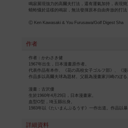
鳴寂展現強力的高爾夫打法，還有運氣加持，表現簡
蜻蛉懾於這樣的鳴寂，無法發揮原本自由奔放的打法
Ⓒ Ken Kawasaki & You Furusawa/Golf Digest Sha
作者
作者：かわさき健
1967年出生，日本漫畫原作者。
代表作品有本作、《花の高校女子ゴルフ部》、《漫
作品多以高爾夫球為題材。父親為漫畫家川崎のぼる
漫畫：古沢優
生於1960年4月29日，日本漫畫家。
血型O型，埼玉縣出身。
1983年以《たいまんぶるうす》一作出道。作品以
詳細資料