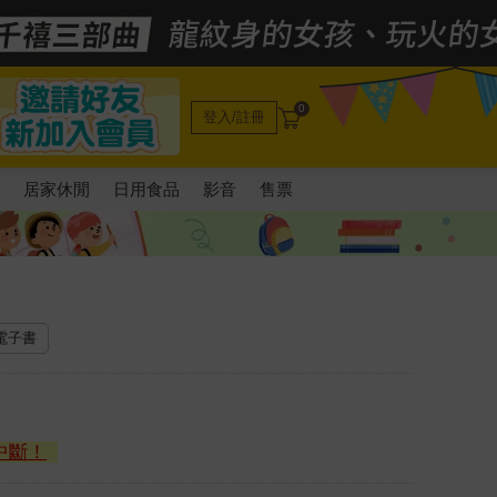
0
登入/註冊
電
居家休閒
日用食品
影音
售票
）
 電子書
中斷！