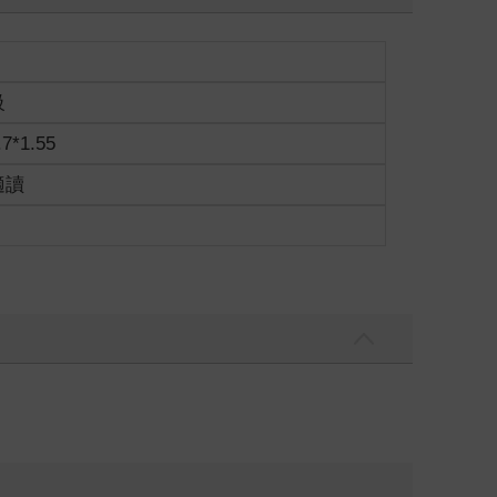
級
.7*1.55
適讀