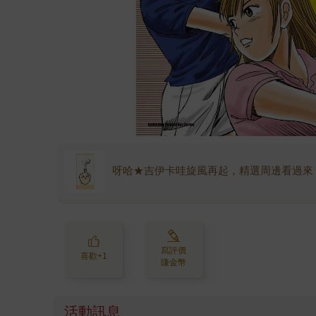
呀哈★吉伊卡哇旋風再起，精選周邊看過來
寫評價
喜歡+1
賺金幣
活動訊息