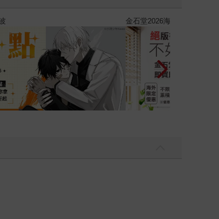
女商量彼此摯友的戀愛煩惱，不知不覺間她竟成為我最親近
台灣角川