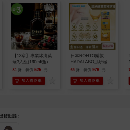
【13章】專業冰滴菓
日本ROHTO樂敦-
臻3入組(160ml/瓶)
HADALABO肌研極潤
金緻7重玻尿酸高效保
525
976
84
折
特價
元
65
折
特價
元
濕潤澤特濃精華乳液
140ml/金瓶(Premium
加入購物車
加入購物車
臉部肌膚護理乳霜,素
顏保養乾肌水凝乳)
握出貨動態：