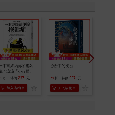
一本書終結你的拖延
祕密中的祕密
刪掉容
症：透過「小行動」打
開大腦的行動開關，懶
237
537
79
折
特價
元
79
折
特價
元
79
折
人也能變身「行動派」
的37個科學方法
加入購物車
加入購物車
加