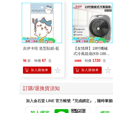
吉伊卡哇 造型貼紙-藍
【友情牌】18吋機械
式冷風箱扇(KB-1881
按鍵在上方)
67
1720
96
折
特價
元
特價
元
1980
加入購物車
加入購物車
訂購/退換貨須知
加入金石堂 LINE 官方帳號『完成綁定』，隨時掌