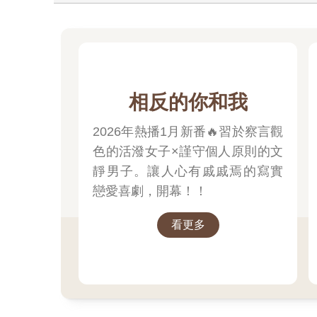
相反的你和我
2026年熱播1月新番🔥習於察言觀
色的活潑女子×謹守個人原則的文
靜男子。讓人心有戚戚焉的寫實
戀愛喜劇，開幕！！
看更多