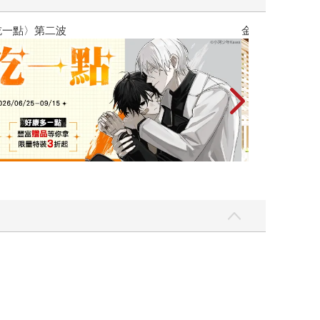
彼此摯友的戀愛煩惱，不知不覺間她竟成為我最親近
台灣角川202