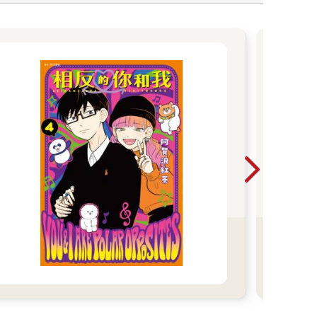
【
宣布
在唱
意得
如「
──
始…