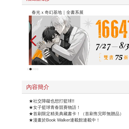
金石堂2026海外優惠：電子書
內容簡介
★社交障礙也想打籃球!!
★女子籃球青春競賽物語！
★首刷限定精美典藏書卡！（首刷售完即無贈品）
★漫畫於Book Walker連載館連載中！