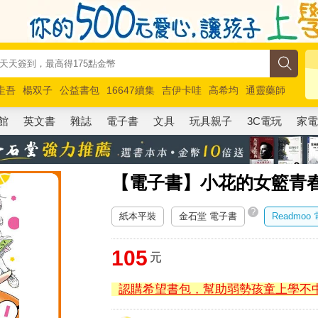
圭吾
楊双子
公益書包
16647續集
吉伊卡哇
高希均
通靈藥師
路邊攤新作
馬斯克
玩具總動員5
超慢跑
館
英文書
雜誌
電子書
文具
玩具親子
3C電玩
家
【電子書】小花的女籃青春競
?
紙本平裝
金石堂 電子書
Readmoo
105
元
認購希望書包，幫助弱勢孩童上學不