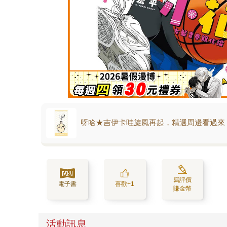
呀哈★吉伊卡哇旋風再起，精選周邊看過來
寫評價
電子書
喜歡+1
賺金幣
活動訊息