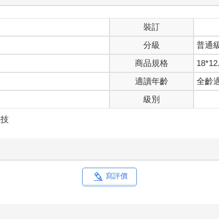
裝訂
分級
普通
商品規格
18*12
適讀年齡
全齡
級別
競技
寫評價