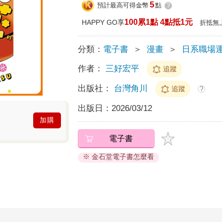
5
預計最高可得金幣
點
?
100累1點 4點抵1元
HAPPY GO享
折抵無
分類：
電子書
＞
漫畫
＞
日系職場
作者：
三好宏平
追蹤
出版社：
台灣角川
追蹤
?
出版日：
2026/03/12
加購
電子書
※ 金石堂電子書怎麼看