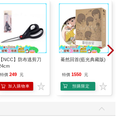
【NCC】防布逃剪刀
驀然回首(藍光典藏版)
【艾系
24cm
除穢噴霧
平安/淨
249
1550
特價
元
特價
元
75
折
抹草）
另有多
加入購物車
預購限定
加