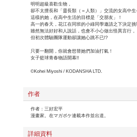
明明超級喜歡生物，
卻不太擅長和「靈長類（＝人類）」交流的女高中生
這樣的她，在高中生活的目標是「交朋友」！
高一的春天，花江在同班的小綠同學邀請之下決定挑
雖然無法好好和人說話，也會不小心做出怪異言行，
但初次體驗團隊運動卻讓她心跳不已!?
只要一翻開，你就會想替她們加油打氣！
女子籃球青春物語開幕!!
©Kohei Miyoshi / KODANSHA LTD.
作者
作者：三好宏平
漫畫家。在マガポケ連載本作並出道。
詳細資料