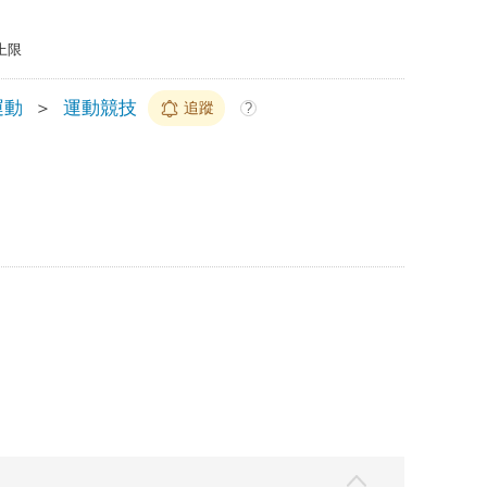
上限
運動
＞
運動競技
追蹤
?