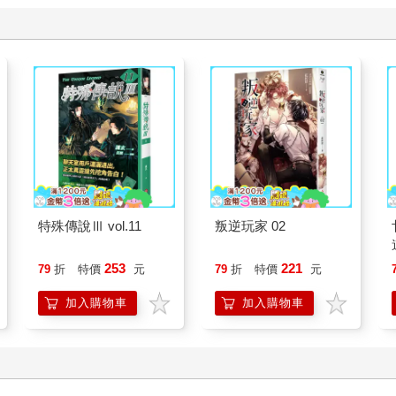
特殊傳說Ⅲ vol.11
叛逆玩家 02
253
221
79
折
特價
元
79
折
特價
元
加入購物車
加入購物車