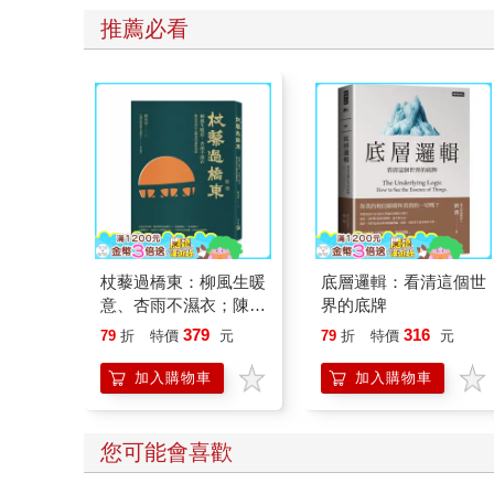
推薦必看
杖藜過橋東：柳風生暖
底層邏輯：看清這個世
意、杏雨不濕衣；陳亮
界的底牌
恭談以心轉境的適齡漫
379
316
79
折
特價
元
79
折
特價
元
想
加入購物車
加入購物車
您可能會喜歡