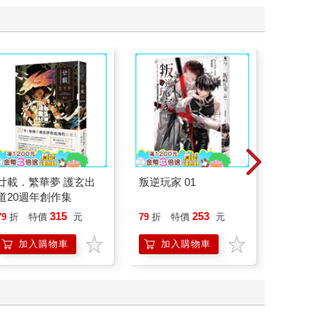
廿載．繁華夢 護玄出
叛逆玩家 01
一本書
道20週年創作集
症：透
開大腦
315
253
79
折
特價
元
79
折
特價
元
79
折
人也能
的37
加入購物車
加入購物車
加