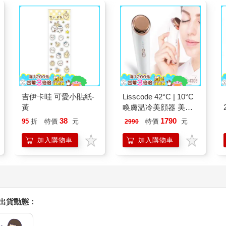
吉伊卡哇 可愛小貼紙-
Lisscode 42°C | 10°C
黃
喚膚温冷美顔器 美膚
儀
38
1790
95
折
特價
元
特價
元
2990
加入購物車
加入購物車
握出貨動態：