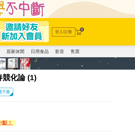
0
登入/註冊
電
居家休閒
日用食品
影音
售票
化論 (1)
 電子書
中斷！