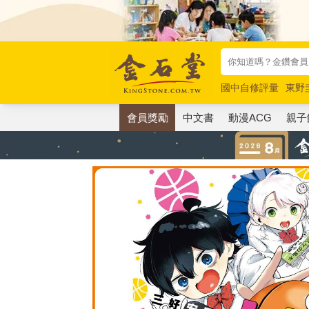
國中自修評量
東野
唯紅花綻放
奧德賽
會員獎勵
中文書
動漫ACG
親子