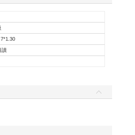
級
.7*1.30
適讀