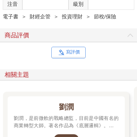
題，建議採公證。
注音
級別
預立遺囑雖能讓被繼承人，依照對每位繼承人的偏愛程度分配財
產，然而即使遺囑形式合法（如自書遺囑、公證遺囑、密封遺
電子書
＞
財經企管
＞
投資理財
＞
節稅/保險
囑、代筆遺囑等），其內容仍可能受到「特留分」制度的限制。
回到曹西平的情況，在不符合喪失繼承權要件的情況下，其四位
商品評價
兄弟仍屬法定繼承人，這樣即使遺囑中表明「一毛也不給姓曹
的……」，但其兄弟仍可能在特留分制度仍存在的情況下，依法
主張特留分。
寫評價
下面假設曹西平有2億元財產來試算，扣除遺產稅免稅額1,333萬
元、喪葬費扣除額138萬元後，遺產淨額約1.85億元，適用於遺產
稅率20％，其遺產稅約2,863萬元，繳完遺產稅後，剩餘遺產約
相關主題
1.7億元。
若曹西平生前沒有預立遺囑，則其兄弟姐妹將可以繼承全數1.7億
元的遺產；而假使曹西平生前已寫好遺囑，內容明示要將自己的
全數財產給乾兒子，則曹家兄弟還可向法院主張曹的乾兒子侵害
其特留分，可主張扣減權的金額約為5,667萬元（1.7億元÷3），
劉潤
也就是每位曹家兄弟的特留分有1,417萬元（5,667萬元÷4），亦
即曹西平的乾兒子最多只能拿到約1.13億元的遺產（稅後遺產1.7
劉潤，是前微軟的戰略總監，目前是中國有名的
億元—5,667萬元特留分）。
商業轉型大師。著名作品為《底層邏輯》。唯有
透過「底層邏輯+環境變數」，才能在千變萬化