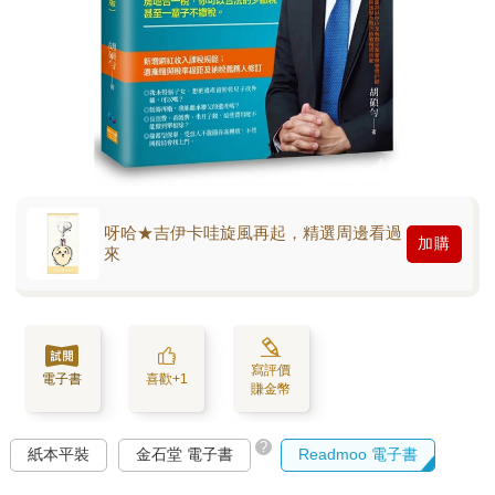
呀哈★吉伊卡哇旋風再起，精選周邊看過
加購
來
寫評價
電子書
喜歡+1
賺金幣
?
紙本平裝
金石堂 電子書
Readmoo 電子書