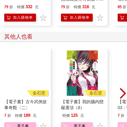
實際觀察多數網紅直播主的表演內容，多為對話聊天或分享日常
誰都能自在相處
「謹
332
316
79
折
特價
元
79
折
特價
元
85
折
生活，如吃播、旅行等，即便有唱歌、跳舞等才藝表演，通常僅
為直播內容的一部分，且表現水準往往屬於一般，並非經過專業
加入購物車
加入購物車
訓練，與職業歌手或舞者的表現程度有所區別。若直播內容屬於
這類未能展示專業技藝，所得類別可能歸屬為「其他所得」。
3.會員訂閱
其他人也看
這類型收入須視平臺所在地及觀眾所在地而定。
外國平臺（例如YouTube）、境內觀眾分潤：因勞務的提供地
（創作者在臺灣）與使用地（觀眾在臺灣）均在國內，應課徵5％
營業稅（若屬小規模營業人則為1％）。
外國平臺、境外觀眾分潤：勞務的提供地在臺灣（創作者在臺灣
製作內容），但使用地在境外（外國觀眾或人在外國觀賞），屬
於「外銷勞務」，營業稅可適用零稅率。
境內平臺（例如臺灣自有影音或直播平臺）、境內觀眾分潤：同
樣因提供地與使用地均在國內，應課徵5％營業稅（若屬小規模營
金石堂
金石堂
業人則為1％）。
【電子書】古今武俠故
【電子書】我的腦內戀
【電
境內平臺、境外觀眾分潤：雖然觀眾在境外，但因平臺收取收入
事奇觀〈二〉
礙選項（8）
03
並分潤給創作者的交易行為均發生在境內，財政部認定仍屬國內
勞務，需課徵5％營業稅（若屬小規模營業人則為1％）。
189
125
7
折
特價
元
特價
元
7
折
例如，網紅A上傳影片至YouTube，取得65萬元的分潤，其中80％
電子書
電子書
（即52萬元）是臺灣觀眾觀看產生，20％（即13萬元）是海外觀