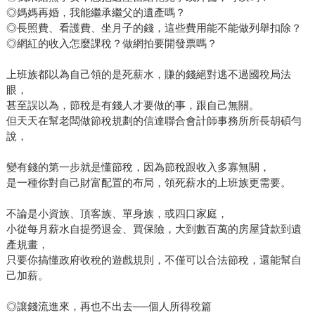
◎媽媽再婚，我能繼承繼父的遺產嗎？
◎長照費、看護費、坐月子的錢，這些費用能不能做列舉扣除？
◎網紅的收入怎麼課稅？做網拍要開發票嗎？
上班族都以為自己領的是死薪水，賺的錢絕對逃不過國稅局法
眼，
甚至誤以為，節稅是有錢人才要做的事，跟自己無關。
但天天在幫老闆做節稅規劃的信達聯合會計師事務所所長胡碩勻
說，
變有錢的第一步就是懂節稅，因為節稅跟收入多寡無關，
是一種你對自己財富配置的布局，領死薪水的上班族更需要。
不論是小資族、頂客族、單身族，或四口家庭，
小從每月薪水自提勞退金、買保險，大到數百萬的房屋貸款到遺
產規畫，
只要你搞懂政府收稅的遊戲規則，不僅可以合法節稅，還能幫自
己加薪。
◎讓錢流進來，再也不出去──個人所得稅篇