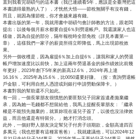
直到我看完胡碩勻的這本書（我已連續看5年，應該是全臺灣把這
本書讀得最熟的人了），才恍然大悟——節稅無關乎有沒有錢，
而且，就因為懂節稅，你才會越來越有錢。
本書出版的第一年，我就用書中胡碩勻會計師教的方法，跟老闆
提出：以後每個月薪水都要自提6％到勞退帳戶。我還讓家人也這
樣做，因為自提的部分，隔年報稅時全部免稅（詳見本書第一
章），這樣我們一家子的薪資所得立即降低，馬上出現節稅效
果。
另外一個收穫是，因為雇提6％加上自提6％，讓我和家人的勞退
帳戶增加速度比以前快，加上這兩年勞退基金的操作績效比前幾
年更好，2023年創下5年來的新高12.6％，2024年再上達
16.16％，2025年為15.6％，比0050還要好賺。（按：查詢勞退帳
戶金額，可利用自然人憑證或到銀行申請勞動保障卡。）
本書對我的幫助還不只如此。
有一回，一個長輩朋友很憤怒的要匪類兒子回家簽遺產拋棄繼
承，因為她一毛錢都不想留給他，我馬上提醒長輩朋友：「繼承
權是不能預先拋棄的，就算妳現在逼兒子簽了，以後也沒法律效
益，而且他還是有特留分。」她才打消念頭。
此外，一個好野人朋友決定幫兒子付房子頭期款，金額高達四百
多萬元（我也想要有這種富爸爸），我就建議他，可以2024年12
月31日先給兒子244萬元，2025年第一天再給兒子244萬元，雖然