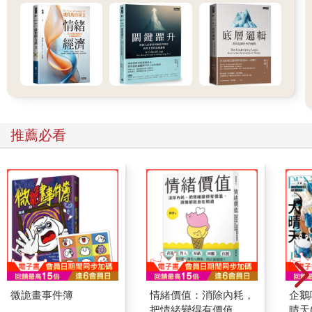
網紅收入如何課稅？
首先來談稅務的問題，網紅及直播主的收入及課稅類型，大致可
分為下列幾項：
1.廣告業配、平臺分潤
若納稅人與平臺屬僱傭關係，例如簽約領固定薪資，這類收入應
視為「薪資所得」；此外則通常可歸屬為「執行業務所得」或
「其他所得」，須全額申報綜合所得稅，但可扣除各項成本費
用，例如添購器材、剪接軟體的支出，或是場地的租金等。若無
推薦必看
法舉證成本費用，通常可依財政部核定標準率（例如20％）乘上
收入金額來計算。
2.直播打賞、虛擬禮物
從形式看來，直播打賞雖像是贈與，但實際運作上，是粉絲對網
紅表演內容的回饋，具有對價關係，不符合《遺產及贈與稅法》
所規定的贈與，也就不適用於贈與人每年贈與244萬元內免課贈與
稅的規定。
由於獲利來源為表演行為，直播主或網紅可視為表演人，且為提
升演出品質，常需自行負擔相關成本、費用，屬自負盈虧，因此
將其歸類為「執行業務所得」或「其他所得」較為適當，至於應
微詭畫事件簿
情緒價值：消除內耗，
企鵝
屬哪一種，關鍵在於直播內容是否涉及專業技藝。
把情緒變得有價值，跟
晴天