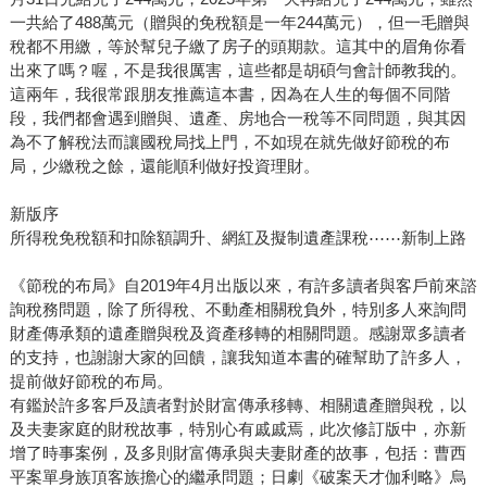
一共給了488萬元（贈與的免稅額是一年244萬元），但一毛贈與
稅都不用繳，等於幫兒子繳了房子的頭期款。這其中的眉角你看
出來了嗎？喔，不是我很厲害，這些都是胡碩勻會計師教我的。
這兩年，我很常跟朋友推薦這本書，因為在人生的每個不同階
段，我們都會遇到贈與、遺產、房地合一稅等不同問題，與其因
為不了解稅法而讓國稅局找上門，不如現在就先做好節稅的布
局，少繳稅之餘，還能順利做好投資理財。
新版序
所得稅免稅額和扣除額調升、網紅及擬制遺產課稅⋯⋯新制上路
《節稅的布局》自2019年4月出版以來，有許多讀者與客戶前來諮
詢稅務問題，除了所得稅、不動產相關稅負外，特別多人來詢問
財產傳承類的遺產贈與稅及資產移轉的相關問題。感謝眾多讀者
的支持，也謝謝大家的回饋，讓我知道本書的確幫助了許多人，
提前做好節稅的布局。
有鑑於許多客戶及讀者對於財富傳承移轉、相關遺產贈與稅，以
及夫妻家庭的財稅故事，特別心有戚戚焉，此次修訂版中，亦新
增了時事案例，及多則財富傳承與夫妻財產的故事，包括：曹西
平案單身族頂客族擔心的繼承問題；日劇《破案天才伽利略》烏