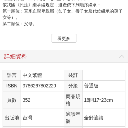
依我國《民法》繼承編規定，遺產依下列順序繼承：
第一順位：直系血親卑親屬（如子女、養子女及代位繼承的孫子
女等）。
第二順位：父母。
第三順位：兄弟姊妹。
第四順位：祖父母。
看更多
沒有配偶也沒有子女的單身者，父母即為法定繼承人；而若父母
已不在，兄弟姊妹便可能依法取得繼承權。
以曹西平的情況，他單身且沒有任何子女，即便在生前曾經提到
詳細資料
希望將財產留給乾兒子，但現行法規中，乾親關係並不等同於法
律上的親子關係，除非依法完成收養程序（第二章第4節），否則
乾兒子並不具備法定繼承人的身分。
語言
中文繁體
裝訂
因此，若希望特定對象實際取得遺產，仍須透過預立遺囑或安排
ISBN
9786267802229
分級
普通級
其他合法的財產規畫方式，例如：生前贈與、保險合約、信託合
約、個人傳承控股公司等。由於遺囑是在寫遺囑的人（通稱為遺
商品規
囑人）死亡後才生效，有時難以證實遺囑內容到底是真是假，因
頁數
352
18開17*23cm
格
此對於遺囑的呈現，只有《民法》規定的5種遺囑形式才有效（第
二章第3節），除此之外的通通無效。
適讀年
出版地
台灣
全齡適讀
至於很多人詢問遺囑是否需要公證，雖然公證不是必須，但公證
齡
遺囑最能避免爭議，尤其單身族或頂客族常涉及兄弟姊妹繼承問