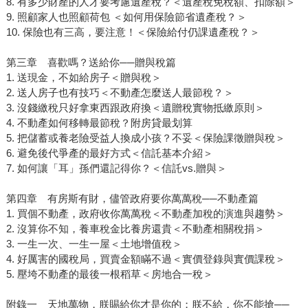
8. 有多少財產的人才要考慮遺產稅？＜遺產稅免稅額、扣除額＞
9. 照顧家人也照顧荷包 ＜如何用保險節省遺產稅？＞
10. 保險也有三高，要注意！＜保險給付仍課遺產稅？＞
第三章 喜歡嗎？送給你──贈與稅篇
1. 送現金，不如給房子＜贈與稅＞
2. 送人房子也有技巧＜不動產怎麼送人最節稅？＞
3. 沒錢繳稅只好拿東西跟政府換＜遺贈稅實物抵繳原則＞
4. 不動產如何移轉最節稅？附房貸最划算
5. 把儲蓄或養老險受益人換成小孩？不妥＜保險課徵贈與稅＞
6. 避免後代爭產的最好方式＜信託基本介紹＞
7. 如何讓「耳」孫們還記得你？＜信託vs.贈與＞
第四章 有房斯有財，儘管政府要你萬萬稅──不動產篇
1. 買個不動產，政府收你萬萬稅＜不動產加稅的演進與趨勢＞
2. 沒算你不知，養車稅金比養房還貴＜不動產相關稅捐＞
3. 一生一次、一生一屋＜土地增值稅＞
4. 好厲害的國稅局，買賣金額瞞不過＜實價登錄與實價課稅＞
5. 壓垮不動產的最後一根稻草＜房地合一稅＞
附錄一 天地萬物，朕賜給你才是你的；朕不給，你不能搶──