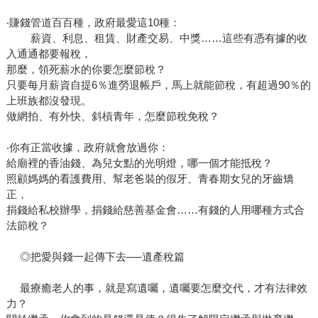
‧賺錢管道百百種，政府最愛這10種：
薪資、利息、租賃、財產交易、中獎……這些有憑有據的收
入通通都要報稅，
那麼，領死薪水的你要怎麼節稅？
只要每月薪資自提6％進勞退帳戶，馬上就能節稅，有超過90％的
上班族都沒發現。
做網拍、有外快、斜槓青年，怎麼節稅免稅？
‧你有正當收據，政府就會放過你：
給廟裡的香油錢、為兒女點的光明燈，哪一個才能抵稅？
照顧媽媽的看護費用、幫老爸裝的假牙、青春期女兒的牙齒矯
正，
捐錢給私校辦學，捐錢給慈善基金會……有錢的人用哪種方式合
法節稅？
◎把愛與錢一起傳下去──遺產稅篇
最療癒老人的事，就是寫遺囑，遺囑要怎麼交代，才有法律效
力？