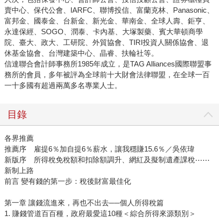
賣中心、保代公會、IARFC、聯博投信、富蘭克林、Panasonic、
富邦金、國泰金、台新金、新光金、華南金、全球人壽、鉅亨、
永達保經、SOGO、潤泰、卡內基、大塚製藥、賓大華頓商學
院、臺大、政大、工研院、外貿協會、TIRI投資人關係協會、退
休基金協會、台灣建築中心、晶睿、扶輪社等。
信達聯合會計師事務所1985年成立，是TAG Alliances國際聯盟事
務所的會員，多年被評為全球前十大財會法律聯盟，在全球一百
一十多國有超過兩萬多名專業人士。
目錄
各界推薦
推薦序 雇提6％加自提6％薪水，讓我穩賺15.6％／吳依瑋
新版序 所得稅免稅額和扣除額調升、網紅及擬制遺產課稅⋯⋯
新制上路
前言 變有錢的第一步：稅後財富最佳化
第一章 讓錢流進來，再也不出去──個人所得稅篇
1. 賺錢管道百百種，政府最愛這10種＜綜合所得來源類別＞