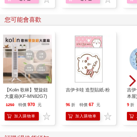
眾觀看產生。其中，臺灣觀眾部分因為表演勞務的提供地、收看
地都在臺灣，所以52萬元要依5％稅率繳營業稅（如果是查定計算
您可能會喜歡
的小規模營業人，則稅率為1％）；海外觀眾部分，雖然表演勞務
的提供地在臺灣，但收看地在境外，這13萬元便可適用於零稅率
申報營業稅。
4.商品銷售、課程銷售
當網紅的業務涉及商品銷售或線上課程時（銷售行為全部在網路
上完成），若銷售額達到特定標準（貨物10萬元，勞務5萬元），
則需辦理營業登記，並繳納營業稅及營所稅。其中，營業稅的一
般稅率為5％，若每月營收在20萬元以下，屬小規模營業人，則按
1％查定課徵；若登記為公司，營所稅稅率為20％；個人則併入綜
所稅計算。
【Kolin 歌林】雙旋鈕
吉伊卡哇 造型貼紙-粉
吉伊
大廈扇(KF-MN82G7)
本屋
即使是小保險也能抵稅
970
67
特價
元
96
折
特價
元
9
折
1250
我國《保險法》第13條規定，將保險主要分為兩大類型：「人身
保險」和「財產保險」。
加入購物車
加入購物車
人身保險包括人壽保險、健康保險、傷害保險及年金保險。《所
得稅法》規定，納稅義務人、配偶或申報受扶養「直系」親屬的
人身保險的保險費，被保險人與要保人應在同一申報戶內，才可