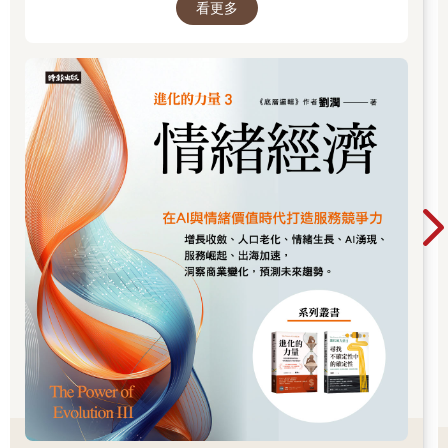
假設曹西平財產2億元
看更多
的世界中，認清所有真相！
遺產淨額約1.85億元（2億元—1,333萬元—138萬元≒1.85億元）
遺產稅約2,863萬元（1.85億元×20％—843.15萬元≒2,863萬元）
剩餘遺產約1.7億元（2億元—2,863萬元≒1.7億元）
若曹西平生前已預立遺囑，明示將全數財產給乾兒子
曹家兄弟可主張特留分扣減權金額約5,667萬元（1.7億元
÷3≒5,667萬元）
每位曹家兄弟特留分約1,417萬元（5,667萬元÷4≒1,417萬元）
曹西平乾兒子可得約1.13億元（1.7億元—5,667萬元≒1.13億元）
根據媒體報導，曹西平於2023年時，曾將名下一戶以1,720萬元購
入的房產，以1,800萬元賣給乾兒子，由於成交價低於市場價格，
應是帶有贈與性質的移轉，可見曹西平生前已有財產規畫，而這
筆房產已不在曹西平名下，其兄弟自然也就無法繼承。
曹西平的事件提醒我們人生無常，而遺產爭議往往發生在最無法
溝通的時候。遺囑的價值不只是分配財產，更是讓身後的法律程
序更清楚、風險等關係更單純。近期有立委想透過修法，取消或
降低被繼承人之兄弟姐妹的特留分額度，若通過修法，原則上將
可以解決單身者七、八成的遺產糾紛事宜，惟曹西平的案件可能
無法適用到未來新修正的法令規定。