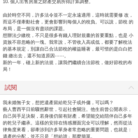
10. 個人出售房屋之財產交易所得計算調整。
由於時空不同，許多法令並不一定永遠適用，這時就需要修 改，
而這不僅牽動社會，更會影響到每個人的稅負。可以說，節稅 的
布局，是一個沒有盡頭的課題。
想辦法少繳稅，不只是很多有錢人理財規畫的首要重點，也是 小
資族不容忽略的一塊。我常說，不管收入高或低，都要了解稅法
的基本規定，別讓自己合法節稅的權益睡著，最可惜的是白白把
錢 繳出去，還不知道原因⋯⋯。
新的一年，碰上新的法規，讓我們繼續合法節稅，做好節稅的布
局！
試閱
我未婚無子女，想把遺產留給乾兒子或外傭，可以嗎？
藝人曹西平日前驟然辭世，引起社會關注。他生前曾公開表示，
自己與手足決裂，若身後仍留有財產，希望能交給陪伴自己多年
的乾兒子繼承。這樣的安排在情感層面完全可以理解，然而從法
律角度來看，卻牽涉到許多單身者常忽略的重要問題，也就是：
遺產的分配，並不只是「想給誰」那麼簡單。