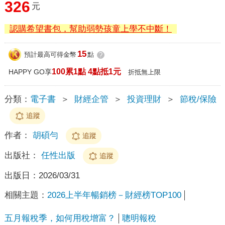
326
元
認購希望書包，幫助弱勢孩童上學不中斷！
15
預計最高可得金幣
點
?
100累1點 4點抵1元
HAPPY GO享
折抵無上限
分類：
電子書
＞
財經企管
＞
投資理財
＞
節稅/保險
追蹤
作者：
胡碩勻
追蹤
出版社：
任性出版
追蹤
出版日：
2026/03/31
相關主題：
2026上半年暢銷榜－財經榜TOP100
五月報稅季，如何用稅增富？
聰明報稅