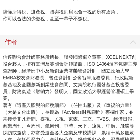
搞懂所得稅、遺產稅、贈與稅到房地合一稅的所有眉角，
你可以合法的少繳稅，甚至一輩子不繳稅。
作者
信達聯合會計師事務所所長、聯發國際獨立董事、XCEL NEXT創
投合夥人，擁有臺灣及英國會計師證照，ISO 14064溫室氣體主導
查證師，經濟部中小及新創企業署榮譽會計師，國立政治大學
EMBA校友會財務長。曾任會計師公會智庫服務委員、行政院新
創基地及全國創新創業總會顧問、文策院執行國發基金投審委
員；財務桌遊《財豹力》發明人，國立政治大學經營管理碩士畢
業。
著有《遺產與贈與的節稅細節》（任性出版）及《重複的力量》
（大是文化出版），長期為《Advisers財務顧問》專欄作家，並
常接受非凡新聞、臺視、民視、東森、三立、TVBS、經濟日報、
商業周刊、今周刊、鏡周刊、中時、天下、遠見、中廣、飛碟等
採訪或邀稿，亦常受邀至各大企業及學校講課，累積十萬多聽眾
人次，包括保發中心、會計師公會、投信投顧公會、證券櫃檯買