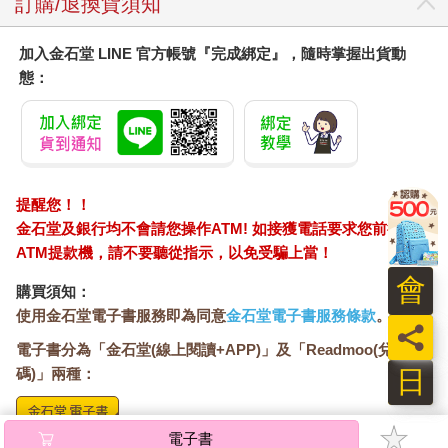
訂購/退換貨須知
列舉扣除，而且每人每年享有2.4萬元的保險扣除額。
但是，即使是直系血親，若子女已經成年並自行報稅，以子女當
加入金石堂 LINE 官方帳號『完成綁定』，隨時掌握出貨動
被保險人、父母為要保人的保單，則無法列舉扣除。解決辦法是
態：
將要保人更改為子女，因要保人及被保險人皆為同一人，便可在
子女自己的申報戶中列舉扣除。
有人會問，如果是幫兄弟姊妹購買保險，是否能認列保險列舉扣
除？答案是不行。前面也提過，因為目前只限定納稅義務人本
人、配偶及受扶養直系親屬，才能被視為被保險人的保險，納稅
義務人若幫其他親屬購買保險，如兄弟姊妹、姑姨叔侄等，皆不
提醒您！！
能認列保險費列舉扣除額。
金石堂及銀行均不會請您操作ATM! 如接獲電話要求您前往
另外，包括人身保險、勞工保險、國民年金保險及軍、公、教保
ATM提款機，請不要聽從指示，以免受騙上當！
險的保險費，加總起來也僅可享有2.4萬元的扣除額。其中因出
遊、商務出差而購買的旅遊平安險、學生平安保險、自費團體保
會
購買須知：
險、意外險，屬於人身保險範疇，民眾通常容易忽略申報。事實
使用金石堂電子書服務即為同意
金石堂電子書服務條款
。
上這些只要檢附證明，皆可計入列舉扣除額。
員
（按：團體保險因保險費率較低，且可將家人一起投保，常被企
電子書分為「金石堂(線上閱讀+APP)」及「Readmoo(兌換
業列為員工福利項目之一。只要人數在5人以上的團體，就能以公
日
碼)」兩種：
司、機構、福委會或者工會、公會、協會等名義跟保險公司洽談
團保契約。自費團體保險，是由企業或職工福利委員會作為要保
人，保費由員工自付，員工可自行決定是否加保。）
將儲存於會員中心→電子書服務「我的e書櫃」，點選線上