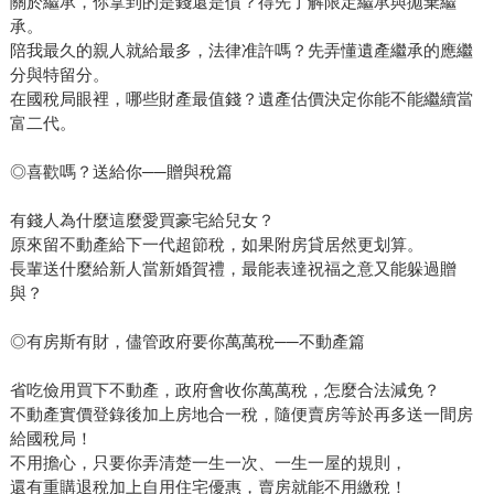
關於繼承，你拿到的是錢還是債？得先了解限定繼承與拋棄繼
承。
陪我最久的親人就給最多，法律准許嗎？先弄懂遺產繼承的應繼
分與特留分。
在國稅局眼裡，哪些財產最值錢？遺產估價決定你能不能繼續當
富二代。
◎喜歡嗎？送給你──贈與稅篇
有錢人為什麼這麼愛買豪宅給兒女？
原來留不動產給下一代超節稅，如果附房貸居然更划算。
長輩送什麼給新人當新婚賀禮，最能表達祝福之意又能躲過贈
與？
◎有房斯有財，儘管政府要你萬萬稅──不動產篇
省吃儉用買下不動產，政府會收你萬萬稅，怎麼合法減免？
不動產實價登錄後加上房地合一稅，隨便賣房等於再多送一間房
給國稅局！
不用擔心，只要你弄清楚一生一次、一生一屋的規則，
還有重購退稅加上自用住宅優惠，賣房就能不用繳稅！