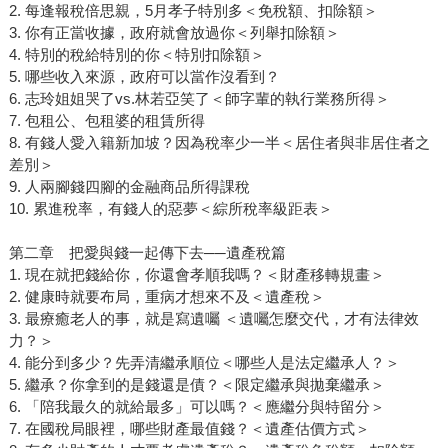
2. 每逢報稅倍思親，5月孝子特別多＜免稅額、扣除額＞
3. 你有正當收據，政府就會放過你＜列舉扣除額＞
4. 特別的稅給特別的你＜特別扣除額＞
5. 哪些收入來源，政府可以當作沒看到？
6. 志玲姐姐哭了vs.林若亞笑了＜師字輩的執行業務所得＞
7. 包租公、包租婆的租賃所得
8. 有錢人愛入籍新加坡？因為稅率少一半＜居住者與非居住者之
差別＞
9. 人兩腳錢四腳的金融商品所得課稅
10. 累進稅率，有錢人的惡夢＜綜所稅率級距表＞
第二章 把愛與錢一起傳下去──遺產稅篇
1. 現在就把錢給你，你還會孝順我嗎？＜財產移轉規畫＞
2. 健康時就要布局，重病才想來不及＜遺產稅＞
3. 最療癒老人的事，就是寫遺囑 ＜遺囑怎麼交代，才有法律效
力？＞
4. 能分到多少？先弄清繼承順位＜哪些人是法定繼承人？＞
5. 繼承？你拿到的是錢還是債？＜限定繼承與拋棄繼承＞
6. 「陪我最久的就給最多」可以嗎？＜應繼分與特留分＞
7. 在國稅局眼裡，哪些財產最值錢？＜遺產估價方式＞