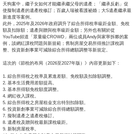
天狗案中，繼子女如何才能繼承繼父母的遺產；「繼承反虧」促
使擬制遺產的遺產稅修訂；百歲人瑞被看護祕婚；大S遺產繼承最
新進度等案例。
此外，2025年及2026年政府調升了綜合所得稅率級距金額、免稅
額及扣除額；遺產與贈與稅率級距金額；另外也有關於從
YouTube頻道「眾量級CROWD」兩位成員Andy與家寧拆夥的案
例，談網紅課稅問題與新規範；舊制房屋交易所得推計課稅調
整、投資新創事業可減除綜合所得總額調整等新規定。
這次的《節稅的布局（2026至2027年版）》內容更新如下：
1. 綜合所得稅之稅率及累進差額、免稅額及扣除額調整。
2. 基本生活費用差額提高。
3. 基本所得額免稅額度調整。
4. 網紅收入課稅。
5. 綜合所得稅之房屋租金支出特別扣除額。
6. 投資新創事業可減除綜合所得總額調整。
7. 擬制遺產之遺產稅修訂。
8. 遺產稅及贈與稅最新課稅級距。
9. 新制房屋稅率。