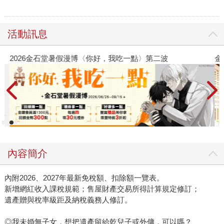
活動訊息
2026金石堂暑假漫博〈你好，我吃一點〉第二波
金
內容簡介
內附2026、2027年最新免稅額、扣除額一覽表。
新增網紅收入課稅規範；售屋財產交易所得計算規定修訂；
遺產贈與稅率級距及納稅義務人修訂。
◎我未婚無子女，想把遺產留給乾兒子或外傭，可以嗎？