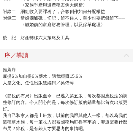
〈家族爭產與遺產稅案例大解析〉
附錄二 網紅收入要課稅了，合夥創作如何分配權益
附錄三 當婚姻觸礁，切記，留不住人，至少也要把錢留下──
〈離婚前的家庭財務管理，以及保單處理〉
後 記 財產轉移六大策略及工具
序／導讀
推薦序
雇提6％加自提6％薪水，讓我穩賺15.6％
大是文化、任性出版總編輯／吳依瑋
《節稅的布局》出版至今，已邁入第五版，每次都因應稅法的調
整修訂內容。令人開心的是，每次修訂版的銷量都比首次出版更
好。
我自己和家人都是上班族，以前的我跟其他人一樣，都以為我們
這種薪水族，每一筆收入都被國稅局盯得牢牢的，哪還需要什麼
布局？節稅，是有錢人才要思考的事情吧。