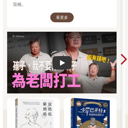
尤其是，身為領導者或前輩的你——遇到不懂的事情時，能夠直
策略。
率地請教成員或後輩，平靜地尋求協助嗎？請回想看看吧！
看更多
「挑戰」要素：嘗試得好！肯去嘗試就很棒！
許多標榜「挑戰」的組織，實際上所歡迎的多半都是成功，而非
挑戰。「挑戰」其實就是致力於沒有成功保證的事物，失敗總是
不可避免的。在挑戰的結果明朗之前，重要的是，周圍的環境要
能歡迎「挑戰這件事本身」。當團隊裡的挑戰要素高的時候，新
想法或企劃就容易出現，而挑戰這件事的數量——也就是團隊的
挑戰總量，便能夠增加。
Play video
「鼓勵創新」要素：多樣性＆包容性。這是嶄新的視角啊！
「人」是聚焦的要素。當一個組織或團隊，處於不受社會或業界
「常識」限制；接受各個成員的強項或個性、新視角與想法，甚
至歡迎「搞錯重點」的環境——這就是能夠善於巧妙活用多樣性
與包容的組織或團隊。
請利用上述心理安全感的四大要素 ，首先掌握你的團隊現況。
只要知道了該注意的焦點所在，接著就能找出對應方案了。
★ 2