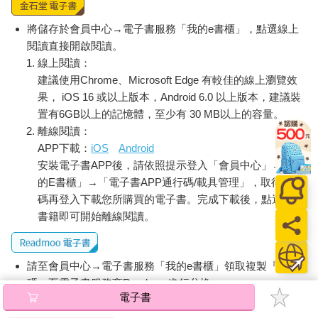
×：不管有什麼想講的話都可以說喔！有嗎？
○：請告訴我壞消息跟好消息。
將儲存於會員中心→電子書服務「我的e書櫃」，點選線上
【前置語詞】想要讓對方講出想說的話時
閱讀直接開啟閱讀。
線上閱讀：
前面的語詞21、22，主要介紹的是以「加深對成員之理解」為目
建議使用Chrome、Microsoft Edge 有較佳的線上瀏覽效
的，在導入一對一會議初期或面對新成員時適用的「前置語
果， iOS 16 或以上版本，Android 6.0 以上版本，建議裝
詞」。
置有6GB以上的記憶體，至少有 30 MB以上的容量。
本則語詞23及下則語詞24，則要介紹能更廣泛地發揮一對一會議
離線閱讀：
效果，且通用性高的語詞。首先就從NG案例「什麼都可以說」看
APP下載：
iOS
Android
起吧！
安裝電子書APP後，請依照提示登入「會員中心」→「我
「不管有什麼想講的話都可以說喔！」
的E書櫃」→「電子書APP通行碼/載具管理」，取得通行
「什麼都可以說嗎？嗯……不過現在想不出有什麼特別想說的
碼再登入下載您所購買的電子書。完成下載後，點選任一
耶。」
書籍即可開始離線閱讀。
「是嗎？好的。那我有些事情想要問你……。」
因為一對一會議是要讓對方把想說的話都說出來的場合，所以才
請至會員中心→電子書服務「我的e書櫃」領取複製『兌換
先用『什麼話都可以說喔』來詢問對方，但對方卻表示『沒什麼
碼』至電子書服務商Readmoo進行兌換。
特別想說的』，結果還是只好自己問起想知道的事情，最後一對
電子書
一會議就這樣結束了……相信有這種體驗的人應該很多吧？
退換貨須知：