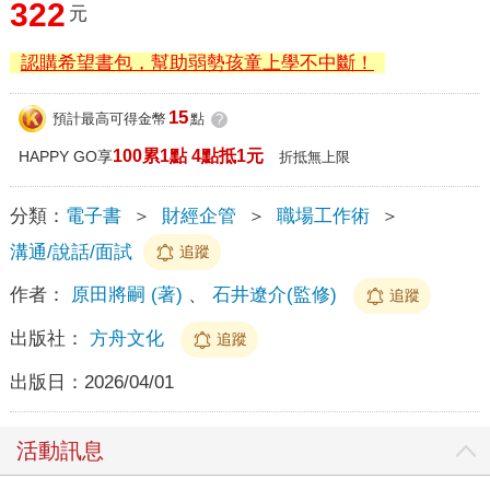
322
元
認購希望書包，幫助弱勢孩童上學不中斷！
15
預計最高可得金幣
點
?
100累1點 4點抵1元
HAPPY GO享
折抵無上限
分類：
電子書
＞
財經企管
＞
職場工作術
＞
溝通/說話/面試
追蹤
作者：
原田將嗣 (著)
、
石井遼介(監修)
追蹤
出版社：
方舟文化
追蹤
出版日：
2026/04/01
活動訊息