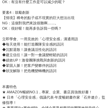
OK：有沒有什麼工作是可以減少的呢？
要素4：鼓勵創新
【情境】稀奇的點子或不現實的巨大想法出現
NG：這個對我們來說很難啊……。
OK：很好喔！能再多告訴我一些嗎？
立即學會、一用見效的「心理安全感」溝通用語
◆每天使用！能打造團隊安全感的語詞
◆沉默退散！讓會議活性化的語詞
◆建立信任！讓一對一會議變輕鬆的語詞
◆績效UP！激發團隊挑戰與創新的語詞
◆鞏固人脈！把客戶變夥伴的語詞
◆狀況解除！把危機變轉機的語詞
本書特色
★ AMAZON暢銷NO.1，專家、企業、書店員強推好書！
★ 日本「心理安全感」倡議代表‧年度暢銷書作家「石井遼介」監
修指導！
★ 專業理論×實作經驗，全球企業爭相學習的團隊效能升級心