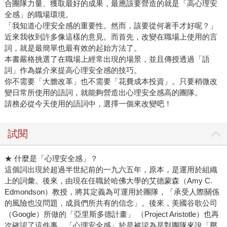
合團隊力量、獲取最好的成果，最應該要營造的就是「高心理安
全感」的職場環境。
「我知道心理安全感的重要性。然而，該要從何著手才好呢？」
近來我收到許多像這樣的意見。而首先，改變在職場上使用的言
詞，就是最簡單也最有效的起始方法了。
本書嚴格挑選了在職場上經常出現的場景，並且傳授透過「語
詞」作為媒介來提高心理安全感的技巧。
你不需要「大膽改革」也不需要「花費成本投資」。只要稍微改
變日常所使用的語詞，就能夠營造出心理安全感高的團隊。
請務必從今天使用的語詞中，選擇一個來改變吧！
試閱
★ 什麼是「心理安全感」？
這個詞出現於超過半世紀前的一九六五年，原本，是運用於組織
上的詞彙。後來，由現在任職於哈佛大學的艾德蒙森（Amy C.
Edmondson）教授，將其定義為可運用於團隊，「承受人際關係
的風險也沒問題，成員們所共有的信念」。後來，美國谷歌公司
（Google）所做的「亞里斯多德計畫」 （Project Aristotle）也再
次確認了這件事。「心理安全感」於是被認為是對團隊來說「壓