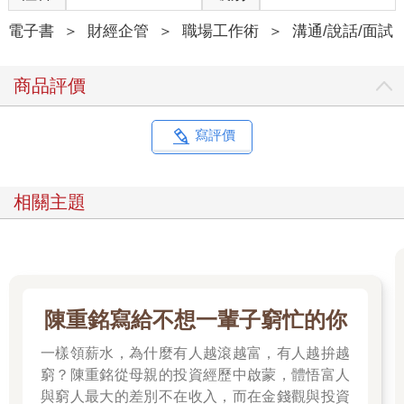
的。
在這個沒有正確答案、變化激烈的時代裡，我們更應該融合團隊
電子書
＞
財經企管
＞
職場工作術
＞
溝通/說話/面試
的力量、累積智慧與功夫，互相提出想法來討論。想做到如此，
心理安全感是很重要的。上述四要素，正是為了達到這目標的測
商品評價
量計。
首先，請把這四個要素當成尺規，試著測量你自己的團隊吧。
寫評價
「敢言」要素：雖然我有不同的意見！
包含閒談在內，有個能頻繁進行資訊共享的環境是很重要的。在
「敢言」要素裡，這種資訊共享的「量」與「質」也都很重要。
相關主題
例如：對於難以啟齒的反對意見，或一直以來服務推展不順的預
兆等等，你的團隊是否擁有足夠友善的環境，歡迎成員共享與說
出「雖然不好開口，但這是推動工作進展的重要事項……」、
「雖然不妥，但卻是有必要告知的真實情況……」呢？
「互助」要素：遇到困難的事情了！謝謝你教我！
陳重銘寫給不想一輩子窮忙的你
「互助」是做為團隊合作的根本要素，代表一個能夠互相幫忙、
彼此協助的環境——不但平時就能與領導者或同事討論；當失誤
一樣領薪水，為什麼有人越滾越富，有人越拚越
與麻煩發生時，也能不責備失敗或個人，並且朝著解決、改善問
窮？陳重銘從母親的投資經歷中啟蒙，體悟富人
題的目標，進行建設性對話。
與窮人最大的差別不在收入，而在金錢觀與投資