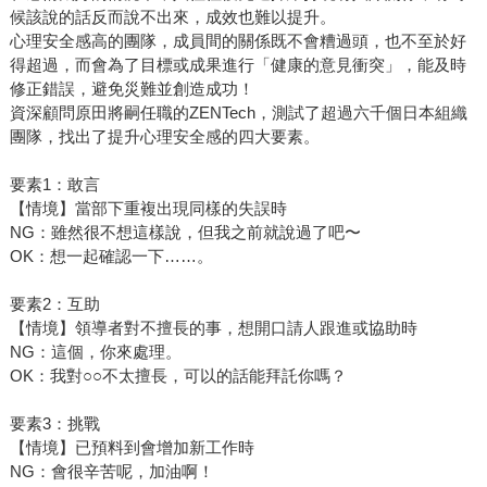
候該說的話反而說不出來，成效也難以提升。
心理安全感高的團隊，成員間的關係既不會糟過頭，也不至於好
得超過，而會為了目標或成果進行「健康的意見衝突」，能及時
修正錯誤，避免災難並創造成功！
資深顧問原田將嗣任職的ZENTech，測試了超過六千個日本組織
團隊，找出了提升心理安全感的四大要素。
要素1：敢言
【情境】當部下重複出現同樣的失誤時
NG：雖然很不想這樣說，但我之前就說過了吧〜
OK：想一起確認一下……。
要素2：互助
【情境】領導者對不擅長的事，想開口請人跟進或協助時
NG：這個，你來處理。
OK：我對○○不太擅長，可以的話能拜託你嗎？
要素3：挑戰
【情境】已預料到會增加新工作時
NG：會很辛苦呢，加油啊！