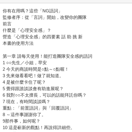
你有在用嗎？這些「NG語詞」
監修者序：從「言詞」開始，改變你的團隊
前言
什麼是「心理安全感」？
營造「心理安全感」的四要素 話 助 挑 新
本書的使用方法
第一章 請每天使用！能打造團隊安全感的語詞
1 ○○先生／小姐，早安
2 今天的商談時間是○點～○點喔！
3 先來做看看吧！做了就知道。
4 是被什麼卡住了呢？
5 覺得跟誰談談會有助進展呢？
6 我對○○不太擅長，可以的話能拜託你嗎？
7 現在，有時間談談嗎？
重點：「前置語詞」與「回覆語詞」
8 ～這件事謝謝你了。
9那件事，如何呢？
10 這是嶄新的觀點！再說得詳細些。