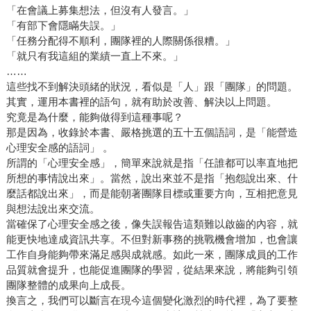
「在會議上募集想法，但沒有人發言。」
「有部下會隱瞞失誤。」
「任務分配得不順利，團隊裡的人際關係很糟。」
「就只有我這組的業績一直上不來。」
……
這些找不到解決頭緒的狀況，看似是「人」跟「團隊」的問題。
其實，運用本書裡的語句，就有助於改善、解決以上問題。
究竟是為什麼，能夠做得到這種事呢？
那是因為，收錄於本書、嚴格挑選的五十五個語詞，是「能營造
心理安全感的語詞」 。
所謂的「心理安全感」，簡單來說就是指「任誰都可以率直地把
所想的事情說出來」。當然，說出來並不是指「抱怨說出來、什
麼話都說出來」，而是能朝著團隊目標或重要方向，互相把意見
與想法說出來交流。
當確保了心理安全感之後，像失誤報告這類難以啟齒的內容，就
能更快地達成資訊共享。不但對新事務的挑戰機會增加，也會讓
工作自身能夠帶來滿足感與成就感。如此一來，團隊成員的工作
品質就會提升，也能促進團隊的學習，從結果來說，將能夠引領
團隊整體的成果向上成長。
換言之，我們可以斷言在現今這個變化激烈的時代裡，為了要整