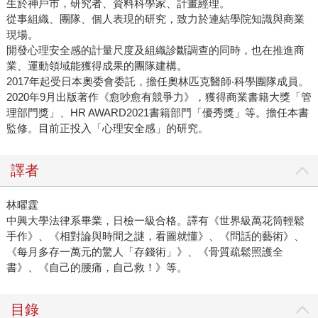
生於神戶市，研究者、資料科學家、計畫經理。
從事組織、團隊、個人表現的研究，致力於連結學院知識與商業
現場。
開發心理安全感的計量尺度及組織診斷調查的同時，也在推進商
業、運動領域能獲得成果的團隊建構。
2017年起受日本奧委會委託，擔任奧林匹克醫師‧科學團隊成員。
2020年9月出版著作《愈吵愈有競爭力》，獲得商業書籍大獎「管
理部門獎」、HR AWARD2021書籍部門「優秀獎」等。擔任本書
監修。目前正投入「心理安全感」的研究。
譯者
林曜霆
中興大學法律系畢業，日檢一級合格。譯有《世界級萬花筒輕鬆
手作》、《相對論與時間之謎，看圖就懂》、《問話的藝術》、
《每月多存一萬元的驚人「存錢術」》、《骨質疏鬆照護全
書》、《自己的腰痛，自己救！》等。
目錄