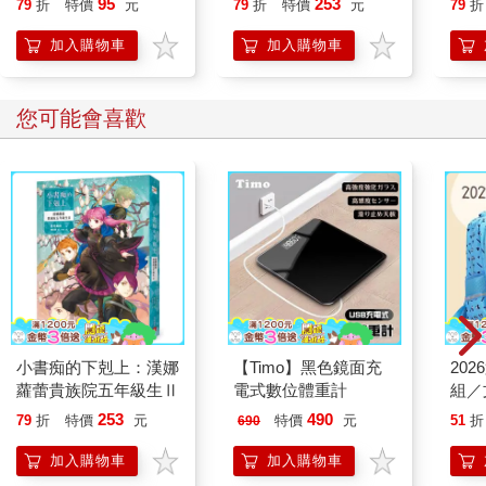
95
253
79
折
特價
元
79
折
特價
元
79
折
若想再多做一點來提升心理安全感的話，建議你可以提前設定好
「商談時間」的時段及共通用語。
加入購物車
加入購物車
即便只有三十分鐘也行，主管或負責教導新人的前輩職員們，可
以在自己的行事曆裡排入「商談時間」、「可進行討論的時段」
這類的預定時程，並且與團隊成員共享。
您可能會喜歡
「商談時間」是指優先接受成員們商談的時段。「如果沒事的話
我會做自己的工作，但在這個時段裡，我會優先處理所有商談的
要求，有需要就請跟我說。」請在團隊裡面設定出這樣的規則
來。
此處的重點在於，能否把「商談時間」變成團隊的共通用語。那
麼一來即便是新人，要說出：「今天的商談時間是幾點啊？」
「因為這個時段是商談時間……，現在方便跟你談談嗎？」這類
的話語，也會變得容易許多。
比起沒有設置共通用語，需要先請示「想要商談一些事情，請問
現在方便嗎？」的情況，有「商談時間」的做法會讓「敢言」與
小書痴的下剋上：漢娜
【Timo】黑色鏡面充
20
「互助」兩個要素都變得更高。
蘿蕾貴族院五年級生Ⅱ
電式數位體重計
組／
當然，訂出了共通用語，卻沒有把商談時間排進行事曆，也只會
讓成員覺得：「奇怪？怎麼沒看到商談時間啊？」而變得毫無效
253
490
79
折
特價
元
特價
元
51
折
690
果。因此設定好共通用語後，即使一次只能安排三十分鐘、每週
加入購物車
加入購物車
僅有幾次也沒關係，請把它重複排入行事曆的預設行程中吧！