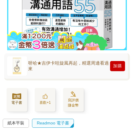
呀哈★吉伊卡哇旋風再起，精選周邊看過
加購
來
寫評價
電子書
喜歡+1
賺金幣
紙本平裝
Readmoo 電子書