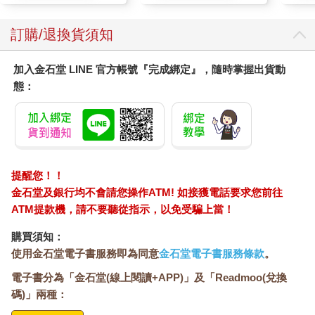
在團隊裡設定共通用語
當團隊要引進什麼新事務時，請務必試著從「動點腦筋來命名，
訂購/退換貨須知
制定共通用語」這件事開始做起。
在擔任業務人員時期，我們會分享失敗案件或受到客戶責備的事
加入金石堂 LINE 官方帳號『完成綁定』，隨時掌握出貨動
例，並為這種會議取了個名稱，叫做「搞砸會」。說「失敗案
態：
例」、「客訴案例」總會讓人心情沉重，但如果說成「出現搞砸
會的案例了」，在回報時，對於失敗或客訴等情況就較容易說得
出口。
雖然站在上司的立場，通常會覺得：「怎麼會被客訴呢！搞什麼
啊！」但比起出了差錯或失敗案例這些事，因部屬沒能回報而無
法採取應對措施才是更深刻的問題啊！積極地蒐集「搞砸了」的
提醒您！！
情報，才是比較好的做法吧？
金石堂及銀行均不會請您操作ATM! 如接獲電話要求您前往
站在團隊成員的立場來看，這種「可以的話盡量不想說」的負面
ATM提款機，請不要聽從指示，以免受騙上當！
案件，正應該運用「共通用語」，讓人更有「動機」開口說出
來。
購買須知：
舉例來說，在某家上市公司裡，就有個團隊會把麻煩問題叫成
使用金石堂電子書服務即為同意
金石堂電子書服務條款
。
「哭臉 」，他們期待能夠以「遇到個有點大的哭臉了……」這樣
電子書分為「金石堂(線上閱讀+APP)」及「Readmoo(兌換
的感覺，來達成資訊共享的目標。
碼)」兩種：
★ 23