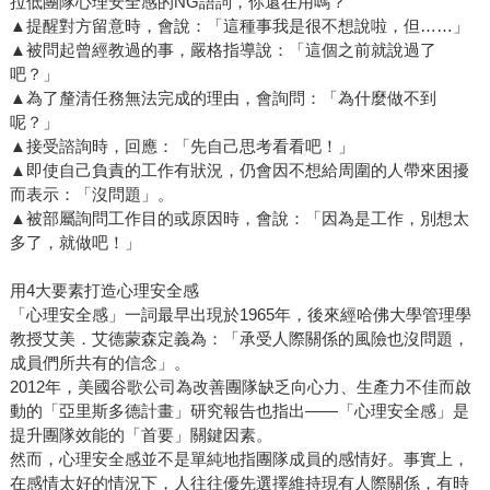
拉低團隊心理安全感的NG語詞，你還在用嗎？
▲提醒對方留意時，會說：「這種事我是很不想說啦，但……」
▲被問起曾經教過的事，嚴格指導說：「這個之前就說過了
吧？」
▲為了釐清任務無法完成的理由，會詢問：「為什麼做不到
呢？」
▲接受諮詢時，回應：「先自己思考看看吧！」
▲即使自己負責的工作有狀況，仍會因不想給周圍的人帶來困擾
而表示：「沒問題」。
▲被部屬詢問工作目的或原因時，會說：「因為是工作，別想太
多了，就做吧！」
用4大要素打造心理安全感
「心理安全感」一詞最早出現於1965年，後來經哈佛大學管理學
教授艾美．艾德蒙森定義為：「承受人際關係的風險也沒問題，
成員們所共有的信念」。
2012年，美國谷歌公司為改善團隊缺乏向心力、生產力不佳而啟
動的「亞里斯多德計畫」研究報告也指出――「心理安全感」是
提升團隊效能的「首要」關鍵因素。
然而，心理安全感並不是單純地指團隊成員的感情好。事實上，
在感情太好的情況下，人往往優先選擇維持現有人際關係，有時