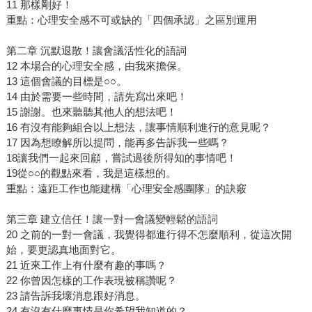
11 那樣剛好！
重點：心理安全感不可或缺的「四個承認」之區別運用
第二章 沉默退散！讓會議活性化的語詞
12 本場合的心理安全感，由我來擔保。
13 這個會議的目標是○○。
14 由於需要一些時間，請先寫出來吧！
15 謝謝。也來聽聽其他人的想法吧！
16 有沒有能夠組合以上想法，讓事情順利進行的意見呢？
17 因為想瞭解所以提問，能再多告訴我一些嗎？
18讓我們一起來回顧，嘗試過後所得知的事情吧！
19從○○的觀點來看，我是這樣想的。
重點：遠距工作也能建構「心理安全感團隊」的訣竅
第三章 建立信任！讓一對一會議變輕鬆的語詞
20 之前的一對一會議，我覺得都進行得不怎麼順利，從這次開
始，要更認真地面對它。
21 近來工作上有什麼有趣的事嗎？
22 你曾因怎樣的工作表現被稱讚呢？
23 請告訴我壞消息跟好消息。
24 有沒有什麼事情是你希望我知道的？