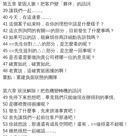
第五章 鞏固人脈！把客戶變「夥伴」的語詞
39 讓我們一起……。
40 今天，在這邊要……。
41 這個案子結束時，在你的理想中該是什麼樣子？
42 這次所詢問的有關○○的部分，目前發生了什麼事嗎？
43 如果可以的話，能麻煩你再詳細點告訴我嗎？
44 ○○先生你對△△的部分，是怎麼看的呢？
45 ○○先生提到的△△部分，是怎麼一回事呢？
46 是否還需要徵詢貴公司裡哪一位的意見呢？
47 確實如此，確實如此。
48 老實說，這確實挺困擾的啊！
重點：重建負面狀態的團隊
第六章 狀況解除！把危機變轉機的語詞
49 先停下來想想吧，畢竟我們只能做現在辦得到的事情。
50 是哪裡覺得困擾呢？
51 發生了什麼事，先來拼湊事實吧！
52 首先讓我們一起前往客戶那邊吧！
53 你就想說，那邊還有成長空間吧！還有，○○做得還不錯喔！
54 雖然很想一起確認……。