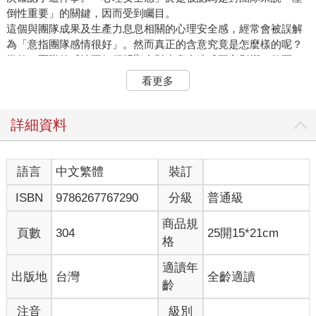
倒性重要」的關鍵，因而受到矚目。
這個與團隊成果及生產力息息相關的心理安全感，經常會被誤解
為「意指團隊感情很好」。然而真正的含意究竟是怎麼樣的呢？
當然，團隊的感情不好很明顯會對生產力造成不良影響。然而，
心理安全感並不是單純地指團隊成員的感情好。事實上，在感情
看更多
太好的情況下，人往往優先選擇維持現有人際關係，所以有時候
該說的話反而說不出來，成效也難以提升。
心理安全感高的團隊，成員間的關係既不會「糟過頭」，也不至
詳細資料
於「好得超過」，而是一個會為了目標或成果進行「健康的意見
衝突」的團隊。
語言
中文繁體
裝訂
★ 營造「心理安全感」的四要素
ISBN
9786267767290
分級
普通級
像這樣的「心理安全感」，是由哪些構成要素所營造出來的呢？
我以資深顧問身分任職的ZENTech公司，致力於研究如何結合組
商品規
織文化、工作方式、職場環境，打造「日本版的心理安全感」。
頁數
304
25開15*21cm
格
公司不但開發了獨有的調查系統SAFETY ZONE®，還測試了超過
六千個日本組織團隊。歷經重複檢測之後，我們找出了提升心理
適讀年
出版地
台灣
全齡適讀
安全感的重要因子（要素）。
齡
也就是「敢言（好說話）、互助、挑戰、鼓勵創新」這四個要
素。若組織或團隊具有心理安全感，就表示這「四要素」是高
注音
級別