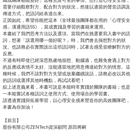
織或團隊都能變好」這種荒唐可笑的事情。想打造心理安全感，
需要仔細觀察對方、配合對方的狀況，然後以適當的聲音語調及
傳達方式，把語詞給表達出來。
正因如此，希望你能把這本《全球最強團隊都在用的「心理安全
感」溝通用語55》，當成實踐及學習的書籍來運用。
本書給了我們思考方法以及選項。當我們在挑選要寫入書中的語
詞，想著「該選用哪一個好呢？」時，我們會去揣想對方的狀
況。也請務必在實際說出這些語詞時，試著去感受並瞭解對方的
反應。
不過有時即使已經深思熟慮地假想、動腦過，也難免會遇上對方
的反應或表情不太好、沒能適當地把用意傳達給對方的情形。這
種時候，我們不該對對方失望或放棄繼續說話，請務必改以其他
的語詞或選擇其他時機點，再試試看吧！
綜上述意義來看，本書可說是本能時常實踐於團隊的書籍；也是
一本能嘗試各種語詞之使用方式、使用場合的學習書。
請透過實踐與拓展學習，以心理安全感來營造你的高效團隊吧，
本書為你加油！
【前言】
股份有限公司ZENTech資深顧問 原田將嗣