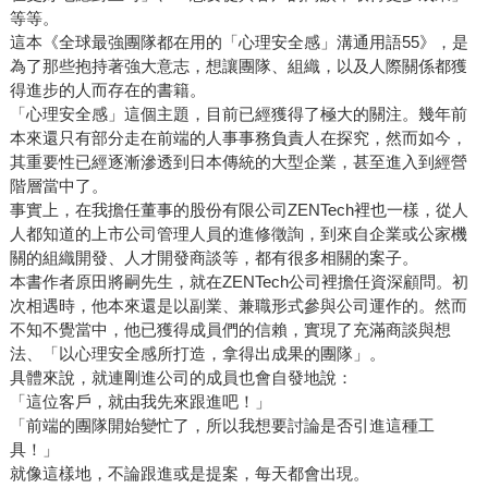
等等。
這本《全球最強團隊都在用的「心理安全感」溝通用語55》，是
為了那些抱持著強大意志，想讓團隊、組織，以及人際關係都獲
得進步的人而存在的書籍。
「心理安全感」這個主題，目前已經獲得了極大的關注。幾年前
本來還只有部分走在前端的人事事務負責人在探究，然而如今，
其重要性已經逐漸滲透到日本傳統的大型企業，甚至進入到經營
階層當中了。
事實上，在我擔任董事的股份有限公司ZENTech裡也一樣，從人
人都知道的上市公司管理人員的進修徵詢，到來自企業或公家機
關的組織開發、人才開發商談等，都有很多相關的案子。
本書作者原田將嗣先生，就在ZENTech公司裡擔任資深顧問。初
次相遇時，他本來還是以副業、兼職形式參與公司運作的。然而
不知不覺當中，他已獲得成員們的信賴，實現了充滿商談與想
法、「以心理安全感所打造，拿得出成果的團隊」。
具體來說，就連剛進公司的成員也會自發地說：
「這位客戶，就由我先來跟進吧！」
「前端的團隊開始變忙了，所以我想要討論是否引進這種工
具！」
就像這樣地，不論跟進或是提案，每天都會出現。