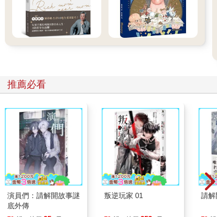
×：抱歉，現在有點忙。
○：今天的商談時間是○點～○點喔！
【前置語詞】想要在團隊裡營造容易商談的氛圍時
當部屬或同事前來商談時，雖然很想當場立即回應，卻不是總能
做得到。畢竟你自己也可能會有被手頭上的工作逼到「毫無餘
裕」的時候吧！
像這種時刻，就容易出現下面這種NG回應。
推薦必看
「○○先生／小姐，我有些事想找你談一下……。」
「抱歉，我現在有點忙，晚點可以嗎？」
「……不好意思，那就晚點再麻煩你了……。」
假如對話像這樣子結束，想要商談的一方會感到困擾。
要是下次再開口時，又撞上同樣忙碌的時刻會讓人很過意不去；
但不談談的話又沒辦法繼續做下去……。這樣一來，團隊裡的
「敢言」要素跟「互助」要素就都減少了。
那麼應該怎麼做才好呢？在同樣忙碌的狀況下，若能以「不好意
演員們：請解開故事謎
叛逆玩家 01
請解
思，因為現在有點走不開……，三十分鐘以後談可以嗎？」等方
底外傳
式，指定出自己能夠接受商談的時段或時間點，會很有效果。