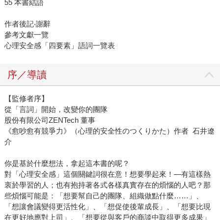
55 本書結語
作者後記‧謝辭
參考文獻一覽
心理安全感「四要素」語詞一覽表
序／導讀
【監修者序】
從「言詞」開始，改變你的團隊
股份有限公司ZENTech 董事
《愈吵愈有競爭力》（心理的安全性のつくりかた）作者 石井遼
介
你是基於什麼想法，拿起這本書的呢？
對「心理安全感」這個關鍵詞很在意！想要學起來！—有這樣熱
衷於學習的人；也有抱持著各式各樣真實存在的煩惱的人吧？那
些煩惱可能是：「想要幫自己的團隊、組織做點什麼……」、
「想讓會議變得更活性化」、「想促使後輩成長」、「想要比現
在更好地應對上司」、「想要從與客戶的商談中取得更多成果」