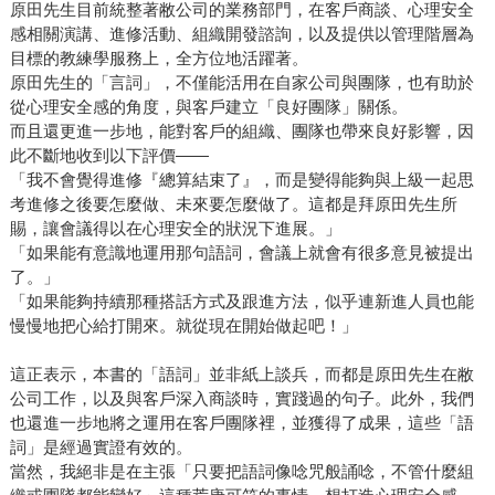
原田先生目前統整著敝公司的業務部門，在客戶商談、心理安全
感相關演講、進修活動、組織開發諮詢，以及提供以管理階層為
目標的教練學服務上，全方位地活躍著。
原田先生的「言詞」，不僅能活用在自家公司與團隊，也有助於
從心理安全感的角度，與客戶建立「良好團隊」關係。
而且還更進一步地，能對客戶的組織、團隊也帶來良好影響，因
此不斷地收到以下評價——
「我不會覺得進修『總算結束了』，而是變得能夠與上級一起思
考進修之後要怎麼做、未來要怎麼做了。這都是拜原田先生所
賜，讓會議得以在心理安全的狀況下進展。」
「如果能有意識地運用那句語詞，會議上就會有很多意見被提出
了。」
「如果能夠持續那種搭話方式及跟進方法，似乎連新進人員也能
慢慢地把心給打開來。就從現在開始做起吧！」
這正表示，本書的「語詞」並非紙上談兵，而都是原田先生在敝
公司工作，以及與客戶深入商談時，實踐過的句子。此外，我們
也還進一步地將之運用在客戶團隊裡，並獲得了成果，這些「語
詞」是經過實證有效的。
當然，我絕非是在主張「只要把語詞像唸咒般誦唸，不管什麼組