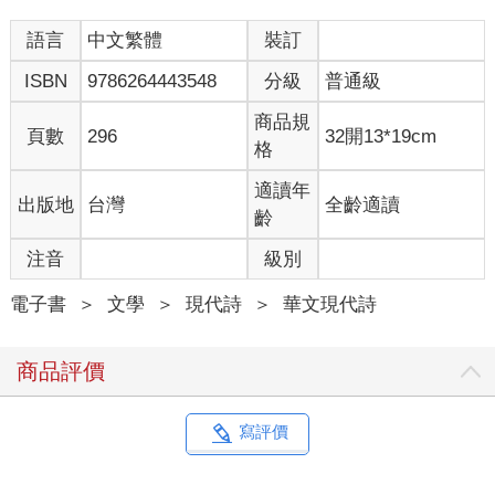
破碎的衣服
虔誠，自由，甘願不平等的宣言
語言
中文繁體
裝訂
ISBN
9786264443548
分級
普通級
你嘗試以最窮的流浪方式
感受異國風情：
商品規
乾凈到幾近一無所有的街角
頁數
296
32開13*19cm
格
你蜷縮著身體，透過破洞的手套捧著廉價咖啡
且在星期天的長長午眠裡
適讀年
出版地
台灣
全齡適讀
夢到111個遠方
齡
此時，所有的雪鳥
注音
級別
嚮往同一片天空，一張巨大而絕美的床榻
用羽毛把它撥得更蓬鬆
電子書
＞
文學
＞
現代詩
＞
華文現代詩
日常生活中的永恆
商品評價
尋常小日子，乳漿般清亮
初醒的意識裡還在矇昧中划著
寫評價
靈魂的白槳──