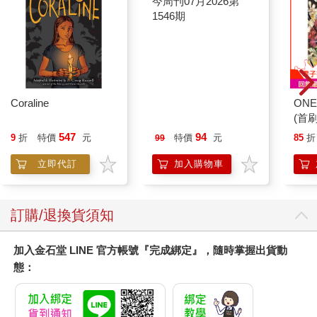
深深地尋獲──
妳晴暖的手
妳只要伸出白皙溫暖的手
Coraline
今周刊07月2026第
ONE
順著日子的形狀
1546期
(首刷
倒牛奶，就能餵飽三百隻貓
547
94
9
折
特價
元
特價
元
85
折
99
掌紋長出美麗的地理
立即代訂
加入購物車
這麼晴暖的手
同時適合植蒔，打穀和放牧
妳採下玫瑰果，漿洗了棉被和亞麻布桌巾
訂購/退換貨須知
手腕翻上成雪白的橋
銜接的兩個點：
加入金石堂 LINE 官方帳號『完成綁定』，隨時掌握出貨動
春天裡一場練習過的迷路
態：
一次最最幸福的失明──
妳反覆練習迷路的藝術