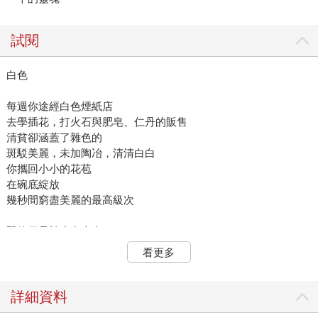
試閱
白色
每週你途經白色煙紙店
去學插花，打火石與肥皂、仁丹的販售
清貧卻涵蓋了雜色的
斑駁美麗，未加陶冶，清清白白
你攜回小小的花苞
在碗底綻放
幾秒間窮盡美麗的最高級次
即使僅只於生存本身
也有白色的各種階別：
看更多
在你沉吟的時候，日出之處
幾十隻雪鳥起飛
迅速連綴出許多種深深淺淺白色升降音
詳細資料
且只是擦過邊緣──