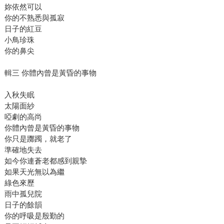
妳依然可以
你的不熟悉與孤寂
日子的紅豆
小鳥珍珠
你的鼻尖
輯三 你體內曾是黃昏的事物
入秋失眠
太陽面紗
啞劇的高尚
你體內曾是黃昏的事物
你只是躑躅，就老了
準確地失去
如今你連蒼老都感到親摯
如果天光無以為繼
綠色來歷
雨中孤兒院
日子的餘韻
你的呼吸是殷勤的