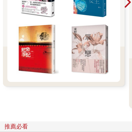
註：「我們日常生活中的永恆，比我們本身更加質樸。」
──帕斯捷爾納克
妳所尋獲的生活
並不是秋天調合奶油與孩子笑聲
就會散發曲奇餅香味
每一則童話故事的發生
都不是那麼輕易
屬於妳獨一無二的燦爛
像啞女獨自在山坡上，低首拉小提琴
沉吟一整天，沒有聽眾
拉出又收斂。妳的每一首曲子都有重量
每個日子的核裡都有
金子般的名姓。雖然並不是黃色方糖融入月光
就能模仿蜂蜜
推薦必看