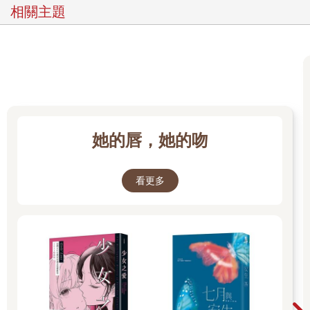
清晨，靈啟般的方格桌布
相關主題
燃著靜電與微火花
使水杯、托盤、刀叉精緻得像鮮奶油做的
所有的餐具都盛裝我的小日子
美好的或憂傷的，擱著就能
隨歲月而結起多情的毛球絮
每一顆你能選擇：
內斂為美麗的繭
她的唇，她的吻
珍惜地守著
亦或開綻成蒲公英飄向遠方
看更多
這一切，比我們本身更為質樸──
樹葉捲走一整年的哀榮
我愛日常生活中的永恆，如你走著斑駁的平衡木
我珍養的瘦貓咪打翻牛奶弄髒地毯
濕嗒嗒令人心疼
有時我們也弄髒了自己
挫敗得要放棄了，然而你邊走平衡木邊告訴我
生活仍熱愛我們。