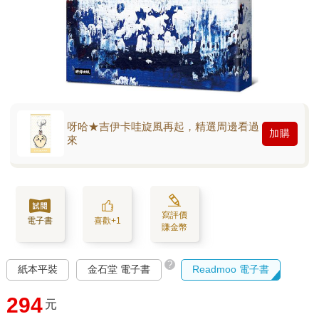
呀哈★吉伊卡哇旋風再起，精選周邊看過
加購
來
寫評價
電子書
喜歡+1
賺金幣
?
紙本平裝
金石堂 電子書
Readmoo 電子書
294
元