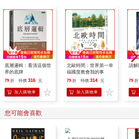
想像手語愛上夜的碎片
用許多道比劃去收攏，接住
鎖在消失中的木頭抽屜中──
不是所有的提琴都有
最理想的弓，不是名之為山坡的
都有情欲與黃金比例的弧
然妳深信，當妳指向月亮時，就會成為孩子
底層邏輯：看清這個世
北歐時間：世界第一幸
請解
妳擁有唯獨自己才能熱愛的生活
界的底牌
福國度教會我的事
除妳以外，無人能確切測知其中的溫度
316
314
79
折
特價
元
79
折
特價
元
79
折
妳收住下顎，專注於拉琴
加入購物車
加入購物車
所有原本沉默的事物都會擁有甜蜜的音節
所有妳生活裡的燦爛
都曾經是灰
您可能會喜歡
妳剪下兩朵生鏽的鐵花
想要當煙火來放，確定了燃點不起來的時候
終於被自己的影子