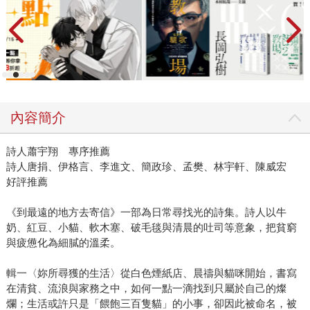
內容簡介
詩人蕭宇翔 專序推薦
詩人唐捐、伊格言、李進文、簡政珍、孟樊、林宇軒、陳威宏
好評推薦
《到最遠的地方去寄信》一部為日常尋找光的詩集。詩人以牛
奶、紅豆、小貓、軟木塞、破毛毯與清晨的吐司等意象，把貧窮
與疲憊化為細膩的溫柔。
輯一〈妳所尋獲的生活〉從白色煙紙店、晨禱與貓咪開始，書寫
在清貧、流浪與家務之中，如何一點一滴找到只屬於自己的燦
爛；生活或許只是「餵飽三百隻貓」的小事，卻因此被命名，被