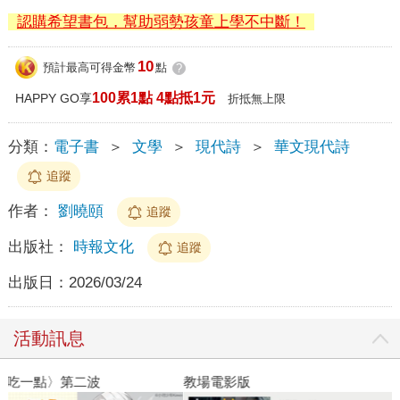
認購希望書包，幫助弱勢孩童上學不中斷！
10
預計最高可得金幣
點
?
100累1點 4點抵1元
HAPPY GO享
折抵無上限
分類：
電子書
＞
文學
＞
現代詩
＞
華文現代詩
追蹤
作者：
劉曉頤
追蹤
出版社：
時報文化
追蹤
出版日：
2026/03/24
活動訊息
教場電影版
金