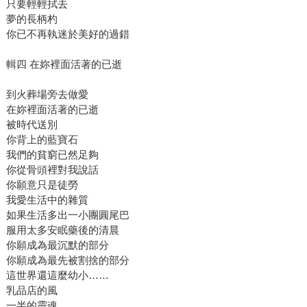
只要輕輕拭去
夢的長柄杓
你已不再執迷於美好的過錯
輯四 在妳裡面活著的已逝
到火葬場旁去做愛
在妳裡面活著的已逝
被時代送別
你背上的藍寶石
我們的貧窮已然足夠
你從骨頭裡對我說話
你願意只是徒勞
我愛生活中的雜質
如果生活多出一小團圓尾巴
服用太多安眠藥後的清晨
你願成為最沉默的部分
你願成為最先被割捨的部分
這世界還這麼幼小……
乳品店的風
一半的靈魂