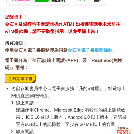
在失明那刻感受到幸福
反覆地因此而回到永恆史的首頁
提醒您！！
撫過牛奶色鋼琴
默默地燒掉琴譜，留下一小塊截角
金石堂及銀行均不會請您操作ATM! 如接獲電話要求您前往
當風箏來放
ATM提款機，請不要聽從指示，以免受騙上當！
購買須知：
妳的生活有時突現帽子的形狀
使用金石堂電子書服務即為同意
金石堂電子書服務條款
。
巒動著山坡和懶洋洋小動物
乾凈的繡邊手帕對摺時，永恆正削減半寸
電子書分為「金石堂(線上閱讀+APP)」及「Readmoo(兌換
挽著雞蛋味的籃子，妳笑了
碼)」兩種：
妳說幸福是渴望重複
妳只要伸出白皙溫暖的手
將儲存於會員中心→電子書服務「我的e書櫃」，點選線上
就能滿足活著的渴欲
閱讀直接開啟閱讀。
春天捲捲的
線上閱讀：
勾住妳的涼鞋在妳鞋尖發出叩叩聲
妳卻只是餵飽了貓就感到滿足
建議使用Chrome、Microsoft Edge 有較佳的線上瀏覽效
果， iOS 16 或以上版本，Android 6.0 以上版本，建議裝
置有6GB以上的記憶體，至少有 30 MB以上的容量。
離線閱讀：