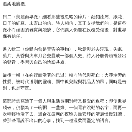
溫柔地擁抱。
輯二〈美麗而卑微〉細看那些被忽略的碎片：鈕釦漆屑、紙花、
日子的紅豆、未寄出的信。詩人相信，真正支撐我們的，是這些
微小而頑固的雜質與殘缺，它們讓人仍能在反覆受傷後，對世界
保有信任。
進入輯三〈你體內曾是黃昏的事物〉，秋意與老去浮現，失眠、
藥片、黃昏與火車月台交疊成一部個人史。詩人聆聽骨頭裡發出
的聲音，學習與自己的陰影共處。
最後一輯〈在妳裡面活著的已逝〉轉向時代與死亡：火葬場旁的
性愛、被時代送別的靈魂、雨中孤兒院與乳品店的風，同時是告
別，也是守夜。
這部詩集寫透了一個人與生活長期對峙又相愛的過程：即使世界
殘破，仍願為了一碗粥、一盞燈、一個還在跳動的名字，而再一
次輕輕地活下去。適合在疲憊的夜晚與最安靜的清晨慢慢對讀，
替那些還說不出口的心事，找到一種溫柔而堅定的語言。