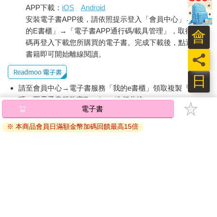
APP下載：
iOS
Android
安裝電子書APP後，請依照提示登入「會員中心」→「我
的E書櫃」→「電子書APP通行碼/載具管理」，取得通行
會
碼再登入下載您所購買的電子書。完成下載後，點選任一
書籍即可開始離線閱讀。
員
日
請至會員中心→電子書服務「我的e書櫃」領取複製『兌換
碼』至電子書服務商Readmoo進行兌換。
電子書
退換貨須知：
※ 本商品會員日滿額金幣加碼回饋最高15倍
因版權保護，您在金石堂所購買的電子書僅能以金石堂專屬
的閱讀軟體開啟閱讀，無法以其他閱讀器或直接下載檔案。
依據「消費者保護法」第19條及行政院消費者保護處公告之
「通訊交易解除權合理例外情事適用準則」，非以有形媒介
提供之數位內容或一經提供即為完成之線上服務，經消費者
事先同意始提供。（如：電子書、電子雜誌、下載版軟體、
虛擬商品…等），
不受「網購服務需提供七日鑑賞期」的限
制
。為維護您的權益，建議您先使用「試閱」功能後再付款