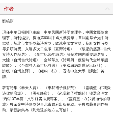
作者
劉曉頤
現任中華日報副刊主編，中華民國新詩學會理事，中國文藝協會
理事，詩刊編委。得過第60屆中國文藝獎章，首屆兩岸余光中詩
歌獎，新北市文學獎新詩首獎，飲冰室徵文首獎，葉紅女性詩獎
等多項詩獎。入選多次二魚版《臺灣詩選》，《繆思的盛宴--當代
女詩人作品選》、《創世紀65年詩選》等多本國內重要詩選集，
大陸《台灣當代詩選》，全球華文《詩可興：疫情時代全球華語
詩歌》，《台灣詩人新世紀詩選》（美國紐約新世紀出版社）。
詩獲《台灣文譯》、《紐約一行》、香港中文大學《譯叢》英
譯。
著有詩集《春天人質》、《來我裙子裡點菸》、《靈魂藍--在我愛
過你的廢墟》、《黑夜蜂蜜》。《來我裙子裡點菸》獲選台灣文
學館107年度「文學好書推廣專案」。《靈魂藍：在我愛過你的廢
墟》獲余光中詩歌獎與台北市政府出版補助。另獲國藝會創作補
助。最新詩集為《到最遠的地方去寄信》。