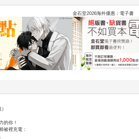
2026金石堂暑假漫博〈你好，我吃
組）
力的你！
棉被裡充電：
。