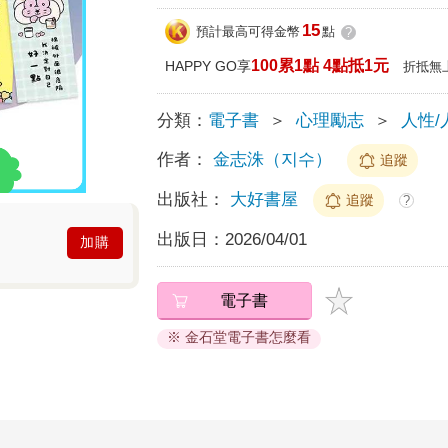
15
預計最高可得金幣
點
?
100累1點 4點抵1元
HAPPY GO享
折抵無
分類：
電子書
＞
心理勵志
＞
人性/
作者：
金志洙（지수）
追蹤
出版社：
大好書屋
追蹤
?
出版日：
2026/04/01
加購
電子書
※ 金石堂電子書怎麼看