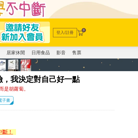
0
登入/註冊
電
居家休閒
日用食品
影音
售票
險，我決定對自己好一點
而是胡蘿蔔。
 電子書
中斷！