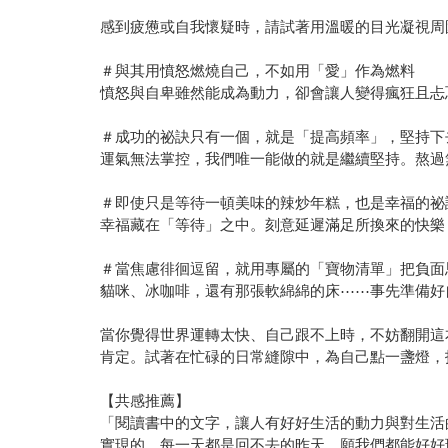
感到疲憊或自我懷疑時，請試著用溫暖的目光凝視周
＃與其用憤怒燃燒自己，不如用「愛」作為燃料
憤怒與自卑雖然能成為動力，卻會讓人變得瘋狂且忐
＃成功的祕訣只有一個，就是「提高頻率」，堅持下
運氣無法掌控，我們唯一能做的就是繼續堅持。熬過
＃即使只是等待一頓美味的辣炒年糕，也是幸福的祕
幸福藏在「等待」之中。刻意延遲滿足所換來的快樂
＃當焦慮徘徊逗留，就用專屬的「寶物清單」把負面
貓咪、冰咖啡，還有那張軟綿綿的床⋯⋯事先準備好
當你覺得世界運轉太快、自己跟不上時，不妨翻開這
肯定。試著在忙碌的日常縫隙中，為自己點一盞燈，
【共感推薦】
「閱讀書中的文字，讓人有好好生活的動力與對生活
實現的。每一天都是回不去的昨天，願我們都能好好珍