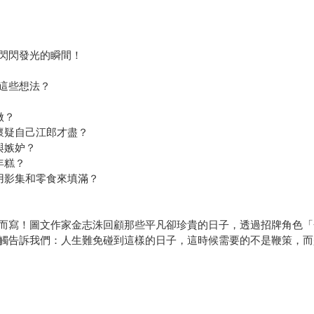
閃閃發光的瞬間！
這些想法？
做？
懷疑自己江郎才盡？
與嫉妒？
年糕？
用影集和零食來填滿？
而寫！圖文作家金志洙回顧那些平凡卻珍貴的日子，透過招牌角色「
觸告訴我們：人生難免碰到這樣的日子，這時候需要的不是鞭策，而