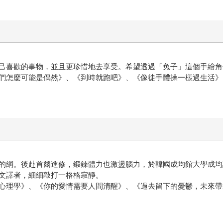
己喜歡的事物，並且更珍惜地去享受。希望透過「兔子」這個手繪角
們怎麼可能是偶然》、《到時就跑吧》、《像徒手體操一樣過生活》
的網。後赴首爾進修，鍛鍊體力也激盪腦力，於韓國成均館大學成均
文譯者，細細敲打一格格寂靜。
心理學》、《你的愛情需要人間清醒》、《過去留下的憂鬱，未來帶