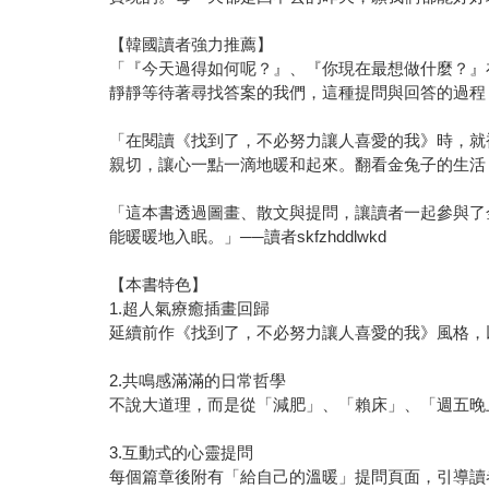
【韓國讀者強力推薦】
「『今天過得如何呢？』、『你現在最想做什麼？』
靜靜等待著尋找答案的我們，這種提問與回答的過程，不
「在閱讀《找到了，不必努力讓人喜愛的我》時，就
親切，讓心一點一滴地暖和起來。翻看金兔子的生活，心
「這本書透過圖畫、散文與提問，讓讀者一起參與了
能暖暖地入眠。」──讀者skfzhddlwkd
【本書特色】
1.超人氣療癒插畫回歸
延續前作《找到了，不必努力讓人喜愛的我》風格，
2.共鳴感滿滿的日常哲學
不說大道理，而是從「減肥」、「賴床」、「週五晚
3.互動式的心靈提問
每個篇章後附有「給自己的溫暖」提問頁面，引導讀