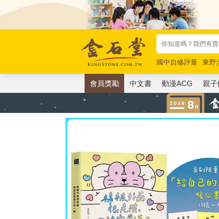
國中自修評量
東野
唯紅花綻放
奧德賽
會員獎勵
中文書
動漫ACG
親子