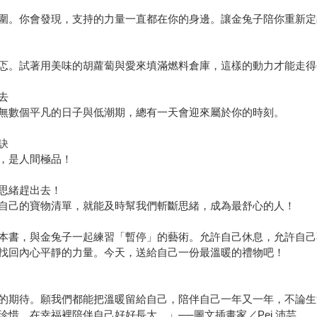
圍。你會發現，支持的力量一直都在你的身邊。讓金兔子陪你重新定
忑。試著用美味的胡蘿蔔與愛來填滿燃料倉庫，這樣的動力才能走得
去
無數個平凡的日子與低潮期，總有一天會迎來屬於你的時刻。
訣
，是人間極品！
思緒趕出去！
自己的寶物清單，就能及時幫我們斬斷思緒，成為最舒心的人！
本書，與金兔子一起練習「暫停」的藝術。允許自己休息，允許自己
找回內心平靜的力量。今天，送給自己一份最溫暖的禮物吧！
的期待。願我們都能把溫暖留給自己，陪伴自己一年又一年，不論生
惜，在幸福裡陪伴自己好好長大。」──圖文插畫家／Pei 沛芸