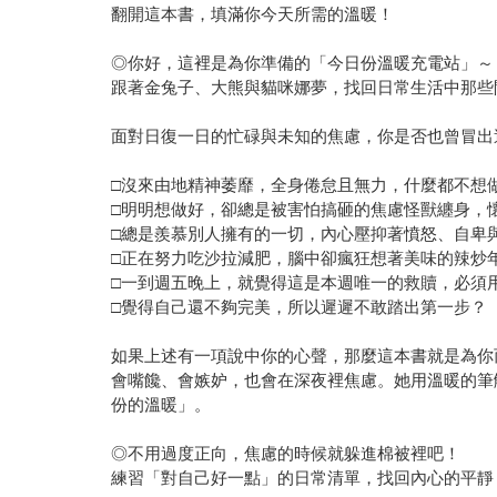
翻開這本書，填滿你今天所需的溫暖！
◎你好，這裡是為你準備的「今日份溫暖充電站」～
跟著金兔子、大熊與貓咪娜夢，找回日常生活中那些
面對日復一日的忙碌與未知的焦慮，你是否也曾冒出
□沒來由地精神萎靡，全身倦怠且無力，什麼都不想
□明明想做好，卻總是被害怕搞砸的焦慮怪獸纏身，
□總是羨慕別人擁有的一切，內心壓抑著憤怒、自卑
□正在努力吃沙拉減肥，腦中卻瘋狂想著美味的辣炒
□一到週五晚上，就覺得這是本週唯一的救贖，必須
□覺得自己還不夠完美，所以遲遲不敢踏出第一步？
如果上述有一項說中你的心聲，那麼這本書就是為你
會嘴饞、會嫉妒，也會在深夜裡焦慮。她用溫暖的筆
份的溫暖」。
◎不用過度正向，焦慮的時候就躲進棉被裡吧！
練習「對自己好一點」的日常清單，找回內心的平靜