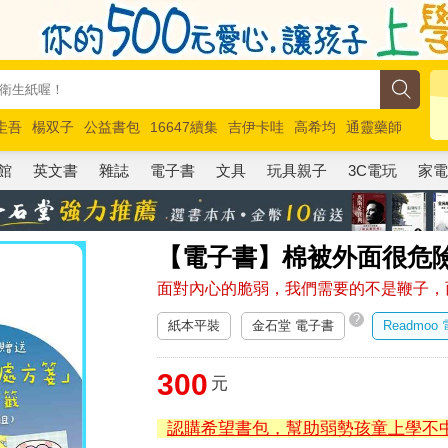
圭吾
楊双子
公益書包
16647續集
吉伊卡哇
高希均
通靈藥師
路邊攤新作
馬斯克
玩具總動員5
超慢跑
館
英文書
雜誌
電子書
文具
玩具親子
3C電玩
家
【電子書】棉被外面很危
面對內心的脆弱，我們需要的不是鞭子，
?
紙本平裝
金石堂 電子書
Readmoo
300
元
認購希望書包，幫助弱勢孩童上學不