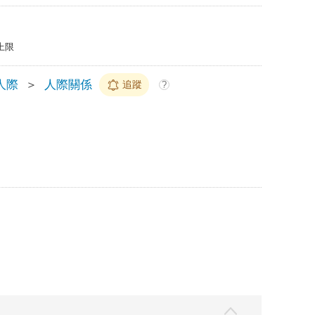
上限
人際
＞
人際關係
追蹤
?