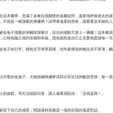
在這本書裡，充滿了各種自我關懷的溫馨提問，溫柔地呼喚過去的喜
就是一種溫暖的傳遞嗎？請帶著溫柔的視角，讀看看這本融化人心的圖畫
被金兔子溫暖的筆觸深深吸引，這次的感動又更上一層樓！這本書就
情也隨之感到安穩和幸福，因為我知道自己正充實地度過每一天。」──讀者
金兔子的日常。雖然文字簡單易懂，但作家傳達的概念並不單薄，觸
以可愛的金兔子、大熊與貓咪娜夢演繹日常生活的酸甜苦辣，每一頁
上的放鬆」等生活細節出發，讓人邊看邊點頭：「這就是我！」
者寫下自己的感受；閱讀過程就像是一場與自我的溫柔對話。