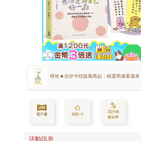
呀哈★吉伊卡哇旋風再起，精選周邊看過來
寫評價
電子書
喜歡+1
賺金幣
活動訊息