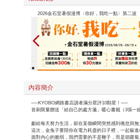
春光ｘ奇幻基地｜全書系展
內容簡介
──KYOBO網路書店讀者滿分星評10顆星！──
首刷限量贈送「給自己的處方箋」暖心書籤（3張一
獻給每天努力生活，卻在某個瞬間突然感到倦怠與無
這次，金兔子要陪你在電力耗盡的日子裡，一起躲進
面對內心的脆弱，我們需要的不是鞭子，而是胡蘿蔔