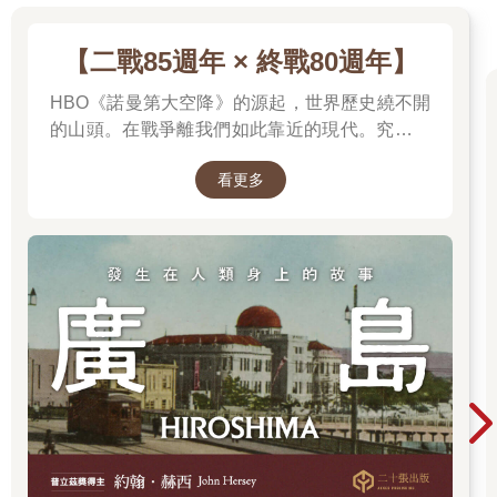
金門說的是閩南語，和台灣腔調有別，但大致能通；馬祖說的是
閩東語，台灣朋友說乍聽像客家話，但完全不互通。金門的開發
【二戰85週年 × 終戰80週年】
史遠早於台灣，當然更早於馬祖，所以有悠久的宗族組織，金門
人注重功名、科舉，出了一堆儒家知識份子；馬祖不是，馬祖相
HBO《諾曼第大空降》的源起，世界歷史繞不開
較沒有長期、穩固的歷史，和儒家核心的士大夫相較，馬祖更以
的山頭。在戰爭離我們如此靠近的現代。究竟是
海盜的歷史自豪。雖然經過黨國的恐海教育，現在馬祖血液析出
什麼力量驅動全球上億名男女，投入這場空前絕
的體脂肪可能比海水鹽分更高了。
看更多
後、影響至今的軍事衝突？我們站在世界和平的
中心，就更應了解二戰帶來和平的那群人與那個
前現代的馬祖被哈佛學者宋怡明（Michael Szonyi）稱為「沒有社
理由。
會的社會」，因為它在歷史上一直是座隨季風遷徙的臨時漁場和
貿易小島，少有定居住民。直到國軍登陸，開始封鎖海洋。因此
宋怡明稱：「馬祖本身是脫胎自軍事化時期的產物。」或謂「軍
事現代性」。討論日治時期台灣史時，「殖民現代性」是一個關
鍵詞，它表達一種難以評斷的曖昧：雖然日本統治帶入了醫療衛
生、現代教育、標準時間制等「現代」產物，應該給予正評，但
實際上這些「現代」事物並不是為了台灣人生活舒適，而是方便
殖民統治。因此「現代」的好和「殖民」的惡，是糾結在一起
的。
馬祖也是如此。軍方的統治固然帶給馬祖教育、醫療、經濟等發