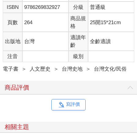
出現「更新文學史」的呼聲 。
ISBN
9786269832927
分級
普通級
我將在這本書裡展示：隔著海峽，從過去素未謀面、到現在也因
商品規
了解不深而難免猜忌的台灣和馬祖，其實在文學上的交織早已絡
頁數
264
25開15*21cm
格
繹於途。馬祖的書寫過去不曾被系統性的指認出來，如今我們發
現它早就坐落在台灣文學的星系之中。雖然它體積不大，引力卻
適讀年
出版地
台灣
全齡適讀
不小，讓台灣文學裡的幾個重要概念：「軍中文學」、「懷鄉文
齡
學」與「地方文學」，都被牽引著稍稍偏離了本來的航道，發生
了一點點斗轉星移。「一九四九」後大遷徙的寫作者們在東亞這
注音
級別
一片小小的海域畫下複雜的軌跡，有的雄心壯志，有的萬般無
奈。但連綴起來，就幾乎可以伸手去指：那是過去半世紀，台
電子書
＞
人文歷史
＞
台灣史地
＞
台灣文化/民俗
灣、馬祖、甚至中國的交相作用下，作家以生命歷程繪製出的群
島圖。
商品評價
如果不是一九四九，馬祖不會跟著中華民國的統治，匯入「中華
民國台灣」，和中華民國政權、和台灣「本島」綁定。如果不是
寫評價
與中華人民共和國的軍事對峙，邊疆小島不會成為戰地前線，得
到黨國銳意經營、大力挹注。所以對馬祖而言，它的現代化和國
家化是同時開始的。雖然馬祖常和金門並稱，有近乎難兄難弟的
相關主題
命運，但它們真的天南地北，毫不相同。