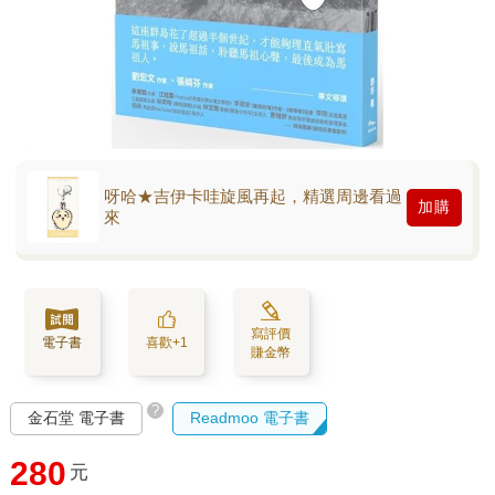
呀哈★吉伊卡哇旋風再起，精選周邊看過
加購
來
寫評價
電子書
喜歡+1
賺金幣
?
金石堂 電子書
Readmoo 電子書
280
元