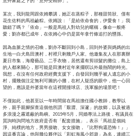
意外家庭之下的「意外受精卵」。
某次，我到龍岡跟依姆攀講，她正在蒸粽子，那種甜筒狀、僅有
花生佐料的馬祖鹼粽。依姆說：「是給依命食的，伊愛食！」我
聽錯了嗎？「依命」一般是馬祖人對幼兒的暱稱，像命一般疼
愛；劉亦都已成年，在依姆心中仍是當年拿竹條追打的戇孫。
因為血脈之情的召喚，劉亦不斷回到小島，回到外婆與媽媽的出
生地㇐白犬島田澳村，村裡只剩幾戶人家。他邀集友人在那裏辦
夏日市集，海廢藝品、二手衣物，居然還有剪頭髮的攤位，島上
的人都來關心，那可能是田澳村近年來擺暝以外最熱鬧的時光。
我想，在沒有任何政府經費支援下，自發回到幾乎被人遺忘的小
村，擺幾個注定無利可圖的小攤，在村人疑惑的眼中，他一心回
望的，應該是外婆當年在這裡開撞球店、洗軍服的場景吧！
不僅如此，他甚至以一年時間留在馬祖擔任國小教師，教學以
外，親手親腳探查這個他所謂「艱澀、深邃」的故鄉，以及被過
多浪漫之霧遮蔽的島嶼。2019年5月，同婚專法上路後，有議員在
質詢時詢問地方政府是否有「配套措施」，表示「馬祖是個純
淨、純樸的地方，男男接吻、女女接吻，『比野狗還恐怖！』」
因這番言論，他與幾位夥伴以「彩虹海風小郊遊」為名，連續三