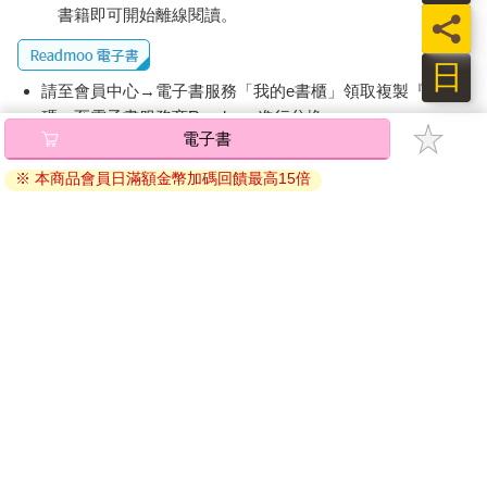
書籍即可開始離線閱讀。
員
家王泰升所言：「台灣共同體內部是複雜的，只有看到複雜性，
才能夠相互尊重。」
日
請至會員中心→電子書服務「我的e書櫃」領取複製『兌換
（本文摘自：第一章「開往家鄉的慢船」）
碼』至電子書服務商Readmoo進行兌換。
電子書
退換貨須知：
※ 本商品會員日滿額金幣加碼回饋最高15倍
因版權保護，您在金石堂所購買的電子書僅能以金石堂專屬
的閱讀軟體開啟閱讀，無法以其他閱讀器或直接下載檔案。
依據「消費者保護法」第19條及行政院消費者保護處公告之
「通訊交易解除權合理例外情事適用準則」，非以有形媒介
提供之數位內容或一經提供即為完成之線上服務，經消費者
事先同意始提供。（如：電子書、電子雜誌、下載版軟體、
虛擬商品…等），
不受「網購服務需提供七日鑑賞期」的限
制
。為維護您的權益，建議您先使用「試閱」功能後再付款
購買。