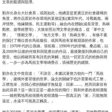
文章的艱澀與阻滯。
劉亦出身台大社會系，或因如此，他總是從更廣泛的社會建構的
角度，將作品置於外在環境的某個定點(書寫年代、冷戰氣氛、兩
岸情勢、地緣關係、民主運動等)，融合內在體驗(成長背景、島嶼
觀察、遊學經歷等)，大致依照台灣文學史的概念，從「軍中文
學」、「懷鄉文學」、「地方文學」到「島嶼文學」，有條不紊
的探討了幾位曾在馬祖服役、或與馬祖有某種淵源的作家，包
括：1970年代的公孫嬿、張拓蕪，1990年代的舒暢、桑品載，以
及2000年以後的何致和與龍應台的作品，最後聚攏到島嶼自己的
聲音。他以精確而富有詩意的筆觸，抵抗一切宣言式的粉飾與簡
化，一步一步為馬祖文學堆磚疊石，填補歷史的縫隙。
劉亦在文中曾寫道：「不諱言，本書試著努力朝向一門「馬祖
學」，建構外婆背後的世界。論文的關鍵字也許需要格式工整，
正襟危坐，但我心裡的關鍵字無疑是：回家……。然而回家豈有
如此容易？這一路注定是一趟永恆的飛行：我和外婆的老樹濃蔭
——雖然戰地馬祖很難有老樹濃蔭——那真正的「家」只能無限
逼近，永遠不可能真正觸及。」
他在2018年「 馬祖文學獎」的得獎詩作〈遲來〉，寫他摯愛的外