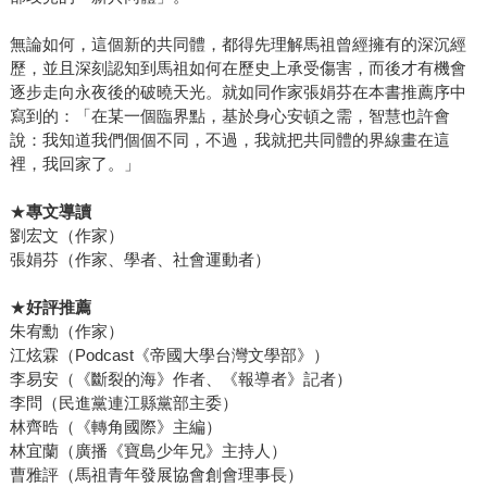
無論如何，這個新的共同體，都得先理解馬祖曾經擁有的深沉經
歷，並且深刻認知到馬祖如何在歷史上承受傷害，而後才有機會
逐步走向永夜後的破曉天光。就如同作家張娟芬在本書推薦序中
寫到的：「在某一個臨界點，基於身心安頓之需，智慧也許會
說：我知道我們個個不同，不過，我就把共同體的界線畫在這
裡，我回家了。」
★
專文導讀
劉宏文（作家）
張娟芬（作家、學者、社會運動者）
★
好評推薦
朱宥勳（作家）
江炫霖（Podcast《帝國大學台灣文學部》）
李易安（《斷裂的海》作者、《報導者》記者）
李問（民進黨連江縣黨部主委）
林齊晧（《轉角國際》主編）
林宜蘭（廣播《寶島少年兄》主持人）
曹雅評（馬祖青年發展協會創會理事長）