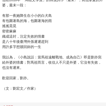
婆，最末一段：
有那一夜她降生在小小的白犬島
有包圍著島的海，包圍著海的雨
搖搖晃晃
密密麻麻
織成這封，注定失效的情書
是八十年後臺灣外孫遲遲趕到
用許多字想贖回妳的一生
我以為，《小島說話：當馬祖遠離戰地、成為自己》即是劉亦寫
給外婆的情書；對馬祖而言，收信人不只是外婆，它沒有失效，
也沒有遲來。
歡迎回家，劉亦。
（文：劉宏文／作家）