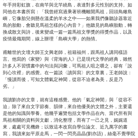
年手持彩虹旗，在南竿與北竿繞島，表達對多元性別的支持。如
同他在本書所寫：「我曾經寫過乘著班機離開馬祖，回頭鳥瞰島
嶼，它像胎兒倒懸在溫柔的羊水之中——如果我們像聽診器靠近
島的胎動，會聽見馬祖怎樣的心內音？」他聽見的島嶼胎動，轉
換成散文與詩，後來變成一篇一篇馬祖文學獎的得獎作品，以及
疫情最熾期間，線上辦理「島嶼大學」的熱情。
甫離世的文壇大師王文興老師，祖籍福州，跟馬祖人講同樣語
言。他寫的《家變》與《背海的人》已是現代文學的經典，雖然
許多人不習慣書中的句法與詞彙，可馬祖人咀之嚼之，卻有「說
到心坎裡」的感覺。在一篇談〈讀與寫〉的文章裏，王老師說：
「慢讀而後，可知文體氣定神閑，從容不迫者為美，反是乃
劣。」
我讀劉亦的文章，就有這種感覺。他的「氣定神閒」與「從容不
迫」除了來自文字節奏、韻律，來自他優美的文體之外，主要還
是他的知識與學養。他幾乎遍覽包括文學作品在內、當代所有與
馬祖相關的資料與文獻，消化整理，而有了一己之見，娓娓道
來，處處可見機鋒；以致這本改寫自學位論文、近九萬字的書
寫，我讀來如平原走馬，一閃一閃亮晶晶(劉亦語)，絲毫不覺學院