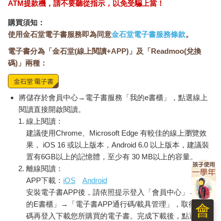
ATM提款機，請不要聽從指示，以免受騙上當！
成了傾軋、扞格的感受。在本書中，我們也能見到馬祖列島作為
地方，面對現代國家強行刺入的張皇失措。
購買須知：
使用金石堂電子書服務即為同意
金石堂電子書服務條款
。
大江健三郎（一九三五－二〇二三）遊歷沖繩後，認為「日本屬
於沖繩」（日本は沖縄に属する）。學者吳叡人在《受困的思
電子書分為「金石堂(線上閱讀+APP)」及「Readmoo(兌換
想：臺灣重返世界》中對此的詮釋是：日本的自立建立在沖繩的
碼)」兩種：
犧牲之上。也就是說，沖繩為日本承擔苦難、付出代價，日本在
道德上對沖繩有所虧欠（morally indebted）。從沖繩和日本的案
例，除了能認識到「加害／被害」關係的重層性——以廣島核爆
將儲存於會員中心→電子書服務「我的e書櫃」，點選線上
為代表，日本擁有「受害」經驗，但面對沖繩時，日本則是無庸
閱讀直接開啟閱讀。
置疑的加害者。延續著這樣的說法，台灣同樣可能屬於馬祖——
線上閱讀：
不只在文化的互為涵融，更是政治道德的層次上。在大江健三郎
建議使用Chrome、Microsoft Edge 有較佳的線上瀏覽效
的意義上。
果， iOS 16 或以上版本，Android 6.0 以上版本，建議裝
日本小說家島尾敏雄（一九一七－一九八六）用拉丁語自創語彙
置有6GB以上的記憶體，至少有 30 MB以上的容量。
「日本尼西亞」，也就是「日本－群島」。同一個構詞原則的
離線閱讀：
「台灣群島」則是來自吳音寧在臉書粉絲專頁的說法：「我說的
APP下載：
iOS
Android
台灣島嶼，包括了澎湖、金門、馬祖、小琉球、綠島、蘭嶼等
安裝電子書APP後，請依照提示登入「會員中心」→「我
地。我們的台灣，是群島的國度。」「日本尼西亞」朝海洋與島
的E書櫃」→「電子書APP通行碼/載具管理」，取得通行
會
群開放，「台灣群島」也擴張台灣，解除「本土」的狹隘性。所
碼再登入下載您所購買的電子書。完成下載後，點選任一
謂「本土」其實是多元，主體並立，秩序繽紛，就如同法律史學