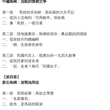
中繼島嶼：流動的懷鄉文學
第一節 馬祖的卓别林：張拓蕪的大兵手記
一、從詩人沈甸到「代馬輸卒」張拓蕪
二、像「島群」一樣活著
第二節 陸地拋棄你，島嶼收容你：桑品載的回憶錄
一、從娃娃兵到總編輯
二、「嶼」生俱來的身世
第三節 民國代言人：龍應台的一九四九敘事
一、從批評家到述史者
二、「恕」史者？兩代「民國女子」
【第四章】
新生島嶼：後戰地馬祖
第一節 寫馬祖事：馬祖文學獎
一、「名家書寫」
二、藍色，是馬祖的眼淚