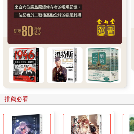
展，但其初衷並非帶給馬祖福祉，而是便於實施軍事統治。然而
中華民國統治馬祖並不算殖民，因此「軍事現代性」不只言簡意
賅說明了馬祖有別於台灣的獨特性，也表達了馬祖對戰地時代統
治者的難以評價。
鳥瞰台灣周邊島嶼，雖然各擁脈絡，但仍有共相可尋。例如不只
綠島，蘭嶼也在戒嚴時期被當成重刑犯、政治犯的監獄，台灣的
海洋「兩岸」——台灣海峽與太平洋，因各自的地緣位置，受到
戰後中華民國分派了不同的國家任務。金門、馬祖靠近「匪區」
而被指派為「前線」；太平洋側的綠島、蘭嶼則成為國家的「垃
圾桶」，丟棄衍生物、副產品——從社會的副產品罪犯，到能源
的副產品核廢料。邏輯一以貫之，形成一個環繞著中華民國／台
灣本島的「犧牲的體系」，為了本島的安全和繁榮服務。巧合的
是，日本學者高橋哲哉曾在《犧牲的體系》中指出，服務於戰後
東京之繁榮的福島、沖繩，正好是被轉嫁了能源與國家安全責任
推薦必看
之處，可見現代國家的責任轉嫁是有共相的：「地方」為中央服
務，服務項目是能源與軍事的負擔。無獨有偶，身為島嶼，馬
祖、金門也曾經是核廢料的貯存候選地。
金馬的複雜還不只如此。一般談到「戰後」，盤桓在「中華民國