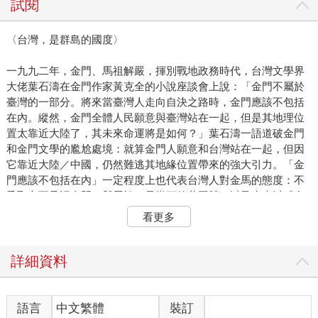
試閱
〈台灣，是群島的國度〉
一九九二年，金門、馬祖解嚴，揮別戰地政務時代，台灣文學界
大佬葉石濤在金門作家黃克全的小說座談會上說：「金門不屬於
臺灣的一部分。將來當臺灣人走向自決之路時，金門應該不包括
在內。縱然，金門全體人民願意與臺灣站在一起，但是其地理位
置太靠近大陸了，其未來命運將是如何？」葉石濤一語道破金門
和金門文學的尷尬處境：就算金門人願意和台灣站在一起，但因
它靠近大陸／中國，仍然難逃其地緣位置帶來的強大引力。「金
門應該不包括在內」一定程度上也代表台灣人對金馬的態度：不
爭取亦不承認金門（與馬祖）是當下的共同體，以及未來以「台
灣為主體的新國家」的一部分。
看更多
然而果真如此嗎？或者還能有其它想像？三十年後，台灣文學界
終於回過頭來探問「離島問題」，二〇二一年台灣文學學會年度
詳細資料
研討會以「台灣大文學史的建構與想像」為題，直言在討論台灣
文學時多半集中台灣本島，我們是否能夠更宏觀的想像一部擴及
金門、澎湖、馬祖乃至其他離島的「台灣大文學史」？學界開始
語言
中文繁體
裝訂