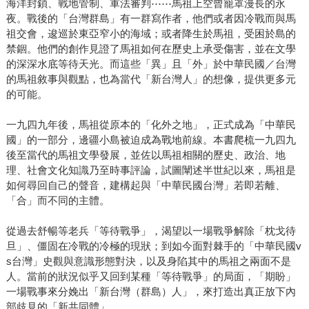
海洋封鎖、戰地管制、軍法審判⋯⋯馬祖上空曾籠罩漫長的永
夜。戰後的「台灣群島」有一群寫作者，他們或者因冷戰而與馬
祖交會，逡巡於東亞窄小的海域；或者降生於馬祖，受困於島的
禁錮。他們的創作見證了馬祖如何在歷史上承受傷害，並在文學
的深深水底等待天光。而這些「異」且「外」於中華民國／台灣
的馬祖敘事與觀點，也為當代「新台灣人」的想像，提供更多元
的可能。
一九四九年後，馬祖從原本的「化外之地」，正式成為「中華民
國」的一部分，邊疆小島被迫成為戰地前線。本書爬梳一九四九
後至當代的馬祖文學發展，並佐以馬祖相關的歷史、政治、地
理、社會文化知識乃至時事評論，試圖闡述半世紀以來，馬祖是
如何尋回自己的聲音，建構起與「中華民國台灣」若即若離、
「合」而不同的主體。
從過去舒暢等老兵「等待戰爭」，渴望以一場戰爭解除「枕戈待
旦」、僵固在冷戰的冷極的現狀；到如今面對棘手的「中華民國v
s台灣」史觀與意識形態對決，以及身陷其中的馬祖之兩面不是
人。當前的狀況似乎又回到某種「等待戰爭」的局面，「期盼」
一場戰事來分娩出「新台灣（群島）人」，來打造出真正放下內
部歧見的「新共同體」。