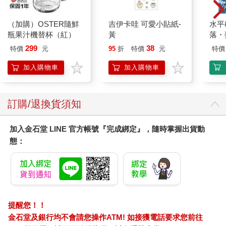
我曾經有一個版本的論文計畫，是將琉球（沖繩）和馬祖並置。
二戰時死傷慘重的沖繩戰，可以比擬台澎金馬唯一發生過登陸戰
（加購）OSTER隨鮮
吉伊卡哇 可愛小貼紙-
水平
的金門古寧頭；而二戰後迅速進入冷戰，沖繩為日本本土扛起基
瓶果汁機替杯（紅）
黃
落・
地化的任務，也如同金馬為在台灣的中華民國所承受的命運。不
299
38
特價
元
95
折
特價
元
特價
過礙於語言的次元之壁與沖繩學的汗牛充棟，我自認不足而放
棄。不過沖繩經驗與省思仍值得對話，我甚至認為不具軍事化、
加入購物車
加入購物車
基地化經驗，反而身為金馬軍事化之受益者的台灣，相較之下，
是很難理解沖繩的。
訂購/退換貨須知
進入現代以來，島嶼不可免俗被納編進以大陸國家為延長的政權
之中，有學者語重心長：「現代國家權力粗暴地基於進步主義，
加入金石堂 LINE 官方帳號『完成綁定』，隨時掌握出貨動
將所有地方性的東西加以扼殺。」十九世紀的廢藩置縣、琉球處
分之於沖繩如此，二十世紀的「一九四九」、戰地政務之於馬祖
態：
也莫不如此。
出身琉球西表島的作家崎山多美在一次來台演講就提到，對她而
言沖繩（本島）和巴黎都像是異國。島嶼的成長經驗，讓她對
「國家」的認知相當不同——「國界線」、「國籍」是有如殖民
提醒您！！
地的概念；對於日語則有「違和的身體感」。她認為也許正是在
金石堂及銀行均不會請您操作ATM! 如接獲電話要求您前往
西表島生活、長大的身體，自然地抗拒「我是哪國人」，所以形