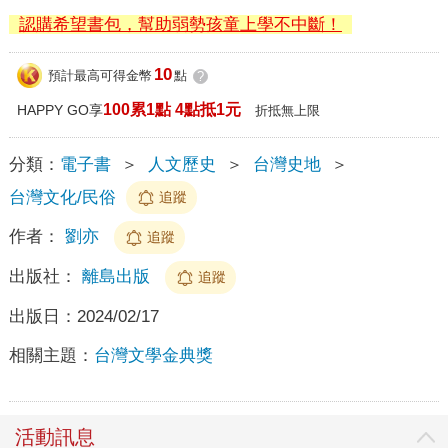
認購希望書包，幫助弱勢孩童上學不中斷！
10
預計最高可得金幣
點
?
100累1點 4點抵1元
HAPPY GO享
折抵無上限
分類：
電子書
＞
人文歷史
＞
台灣史地
＞
台灣文化/民俗
追蹤
作者：
劉亦
追蹤
出版社：
離島出版
追蹤
出版日：
2024/02/17
相關主題：
台灣文學金典獎
活動訊息