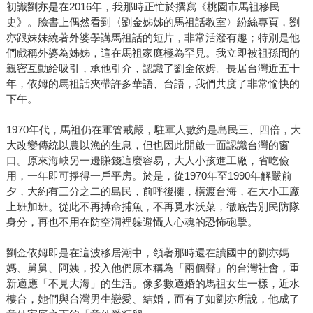
初識劉亦是在2016年，我那時正忙於撰寫《桃園市馬祖移民
史》。臉書上偶然看到〈劉金姊姊的馬祖話教室〉紛絲專頁，劉
亦跟妹妹繞著外婆學講馬祖話的短片，非常活潑有趣；特別是他
們戲稱外婆為姊姊，這在馬祖家庭極為罕見。我立即被祖孫間的
親密互動給吸引，承他引介，認識了劉金依姆。長居台灣近五十
年，依姆的馬祖話夾帶許多華語、台語，我們共度了非常愉快的
下午。
1970年代，馬祖仍在軍管戒嚴，駐軍人數約是島民三、四倍，大
大改變傳統以農以漁的生息，但也因此開啟一面認識台灣的窗
口。原來海峽另一邊賺錢這麼容易，大人小孩進工廠，省吃儉
用，一年即可掙得一戶平房。於是，從1970年至1990年解嚴前
夕，大約有三分之二的島民，前呼後擁，橫渡台海，在大小工廠
上班加班。從此不再搏命捕魚，不再覓水沃菜，徹底告別民防隊
身分，再也不用在防空洞裡躲避懾人心魂的恐怖砲擊。
劉金依姆即是在這波移居潮中，領著那時還在讀國中的劉亦媽
媽、舅舅、阿姨，投入他們原本稱為「兩個聲」的台灣社會，重
新適應「不見大海」的生活。像多數適婚的馬祖女生一樣，近水
樓台，她們與台灣男生戀愛、結婚，而有了如劉亦所說，他成了