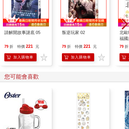
台灣」上空的戰爭時間有兩股。其一是台灣史觀的一九四五年，
日本戰敗，台灣改受中華民國統治；其二是中華民國史觀的一九
四九年，國共戰敗，政府遷台。然而金馬其實存有第三股「戰
後」時間，即解除戰地政務的一九九二年。至此之前，法律上金
馬是戰地，受各種禁制。實際上的砲戰也直到一九七八年底才
歇。論及台灣四大、乃至五大族群（原住民、閩南人、客家人、
請解開故事謎底 05
叛逆玩家 02
北歐
福國
外省人，近年加上新住民），金馬人卡在各分類的中間，無處落
座——金馬確實是「外省」（福建省），但和一九四九前後渡海
221
221
79
折
特價
元
79
折
特價
元
79
折
來台那波外省人的脈絡大相逕庭。明明稱「台澎金馬」彷彿占了
加入購物車
加入購物車
國土的二分之一，但其實是通天入地的「被缺席」。
對於馬祖而言，台灣和中華民國雖然未必全等，但兩者幾乎同步
您可能會喜歡
被馬祖認識——馬祖認識的「台灣」，已經是中華民國中央政府
所在地的台灣。對馬祖人而言，無論中華民國和台灣都是外來或
外在於馬祖的，兩者不一定有台灣人認知的這麼大不同。可能直
到一九九〇年代，台灣本島才被以新興的政治力量——「台獨」
之名，被馬祖重新認識，使馬祖意識到台馬有別。更令人五味雜
陳的是，這個「新台灣」往往是來「切割」馬祖的。正如馬祖尷
尬的地緣位置，它既陷落在中國與台灣「兩岸」，又同時受到中
華民國和台灣兩股史觀的沖激，置身多重的夾縫中。