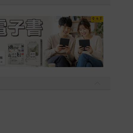
吃一點〉第二波
金石堂2026海