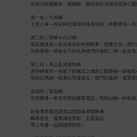
悠緩深探最離奇、最幽黯、最特異的澎湖地景與心靈
第一站｜七美嶼
七美人塚—海盜時代遺留的淒美痕跡；神鷹寶塔—塔
第二站｜西嶼＆白沙嶼
張百萬故居—全澎首富的奇聞軼事；西臺古堡—莫打
坑豬母精—殞命女子的化身後灣仔龜蛇二精—血染海
第三站｜馬公及周邊島嶼
虎井嶼鬼市—海面下的飄忽之城馬公厭勝物—鎮煞安
烏崁白馬精—跟著白馬漫遊去；龍門白墓碑—靈異景
第四站｜望安嶼
花宅聚落—來自空屋的報案電話；馬鞍山嶼—釣魚撞
妖怪專家親赴調查21則群島奇聞軼事
離島首見「靈異傳說景點」主題遊記
帶上本書一起跳躍尋怪吧！