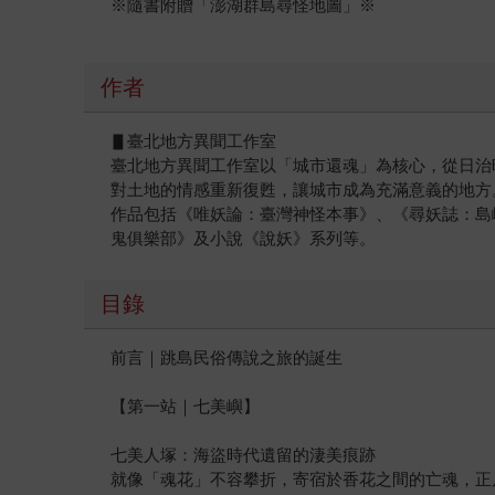
※隨書附贈「澎湖群島尋怪地圖」※
作者
▋臺北地方異聞工作室
臺北地方異聞工作室以「城市還魂」為核心，從日治
對土地的情感重新復甦，讓城市成為充滿意義的地方
作品包括《唯妖論：臺灣神怪本事》、《尋妖誌：島
鬼俱樂部》及小說《說妖》系列等。
目錄
前言｜跳島民俗傳說之旅的誕生
【第一站｜七美嶼】
七美人塚：海盜時代遺留的淒美痕跡
就像「魂花」不容攀折，寄宿於香花之間的亡魂，正