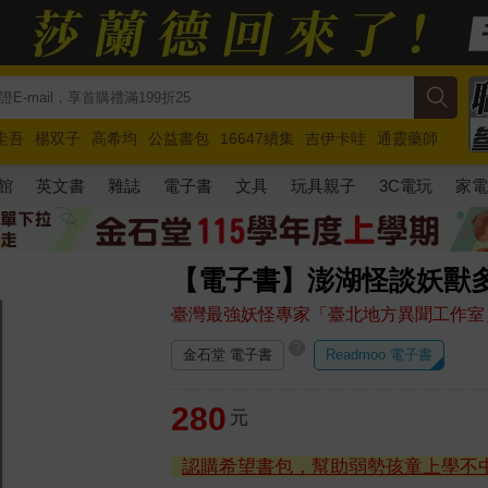
圭吾
楊双子
高希均
公益書包
16647續集
吉伊卡哇
通靈藥師
路邊攤新作
馬斯克
玩具總動員5
超慢跑
館
英文書
雜誌
電子書
文具
玩具親子
3C電玩
家
【電子書】澎湖怪談妖獸
臺灣最強妖怪專家「臺北地方異聞工作室
?
金石堂 電子書
Readmoo 電子書
280
元
認購希望書包，幫助弱勢孩童上學不