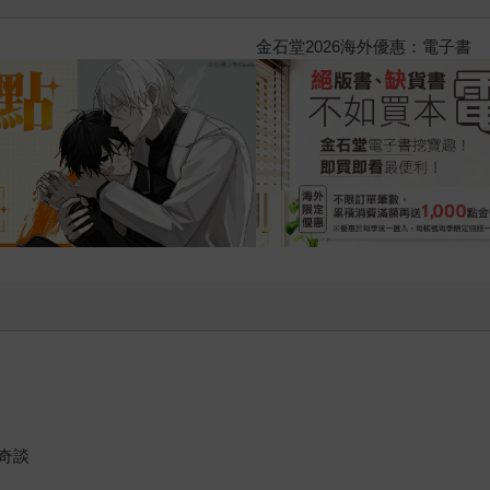
2026金石堂暑假漫博〈你好，我
奇談