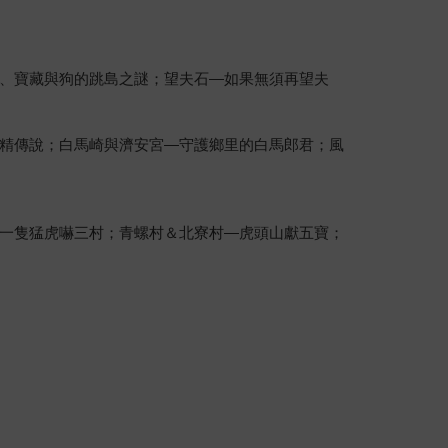
、寶藏與狗的跳島之謎；望夫石—如果無須再望夫
精傳說；白馬崎與濟安宮—守護鄉里的白馬郎君；風
一隻猛虎嚇三村；青螺村＆北寮村—虎頭山獻五寶；