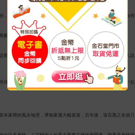
別，劍獅、石敢當等，我可以想像為何有辟邪之用，但石塔呢？為何
美鄉的六個村，便有五村建石塔，並大多有定期祭拜。
盜那樣，沒有狗吠聲的指引，就難以找到洞的位置？或者像有些人說
等待？這顯示望夫石的傳說不僅是夫妻間的事，隨著「化為石」一起
原本家裡的風水地理，導致家運大幅衰落，百年後，張百萬之名就只
放出許多鬼怪，八字輕的人如果去西臺古堡的鬼門處，能看見鬼怪現