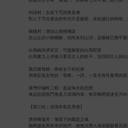
內垵村：女巫下咒與查某佛
對人下咒在過去的年代不是祕密，巫術盛行的時期，
橫礁村：虎頭山虎精傳說
往山丘的小路蜿蜒，但尚未到山頂，這條路已幾乎要
白馬崎與濟安宮：守護鄉里的白馬郎君
白馬奮力上岸後只看見主人的鞋子，沒找到主人的白
風坑豬母精：殞命女子的化身
用來貶低女性的「母豬」一詞，一直含有性羞辱的意
後灣仔龜蛇二精：血染海水的悲戀
海盜欲從吼門海道入澎湖內海，每至晚間便迷失方向
【第三站｜澎湖本島及周邊】
虎井嶼鬼市：海面下的飄忽之城
聽聞盛名而前來的我們，雖無法潛入海底親眼看見那