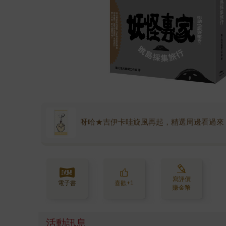
呀哈★吉伊卡哇旋風再起，精選周邊看過來
寫評價
電子書
喜歡+1
賺金幣
活動訊息