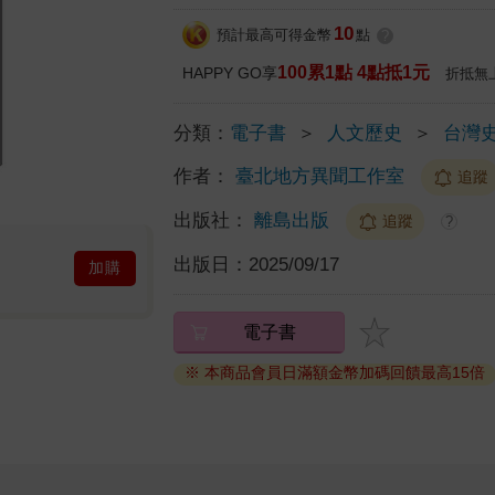
10
預計最高可得金幣
點
?
100累1點 4點抵1元
HAPPY GO享
折抵無
分類：
電子書
＞
人文歷史
＞
台灣
作者：
臺北地方異聞工作室
追蹤
出版社：
離島出版
追蹤
?
出版日：
2025/09/17
加購
電子書
※ 本商品會員日滿額金幣加碼回饋最高15倍