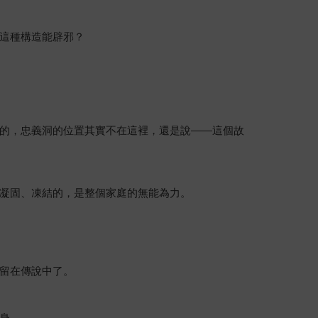
這種構造能辟邪？
的，忠義洞的位置其實不在這裡，還是說——這個故
凝固、凍結的，是整個家庭的無能為力。
留在傳說中了。
身。