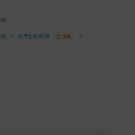
上限
史地
＞
台灣文化/民俗
追蹤
?