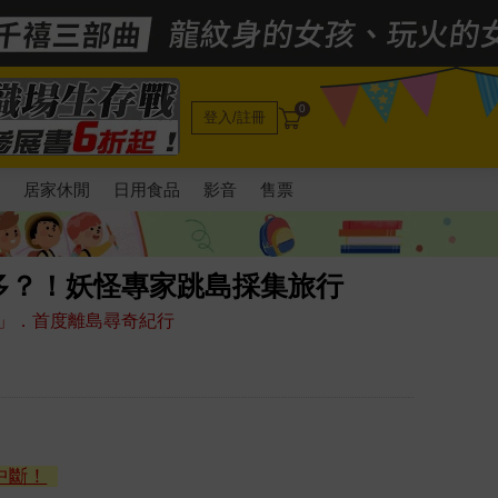
0
登入/註冊
電
居家休閒
日用食品
影音
售票
多？！妖怪專家跳島採集旅行
」．首度離島尋奇紀行
中斷！