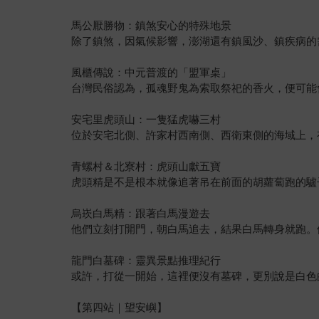
馬公厭勝物：鎮煞安心的特殊地景
除了鎮煞，因氣候影響，澎湖還有鎮風沙、鎮疾病的
風櫃傳說：中元普渡的「盟軍桌」
台灣民俗認為，孤魂野鬼為索取祭祀的香火，便可能
安宅里虎頭山：一隻猛虎嚇三村
位於安宅北側、許家村西南側、西衛東側的海域上，
青螺村＆北寮村：虎頭山獻五寶
虎頭精是不是根本就像追著吊在前面的胡蘿蔔跑的驢
烏崁白馬精：跟著白馬漫遊去
他們立刻打開門，朝白馬追去，結果白馬轉身就跑。
龍門白墓碑：靈異景點推理紀行
或許，打從一開始，這裡便沒有墓碑，更別說是白色
【第四站｜望安嶼】