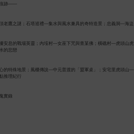
痕跡——
頂老鷹之謎；石塔巡禮—集水與風水兼具的奇特造景；忠義洞—海盜
擾安息的戰場英靈；內垵村—女巫下咒與查某佛；橫礁村—虎頭山虎
水的悲戀
心的特殊地景；風櫃傳說—中元普渡的「盟軍桌」；安宅里虎頭山—
點推理紀行
鬼實錄