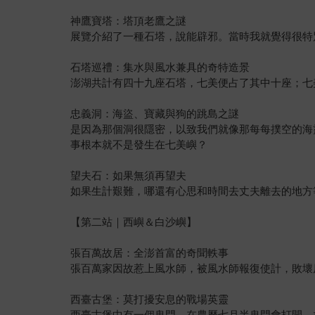
神鷹寶塔：塔頂老鷹之謎
展覽介紹了一種石塔，說能辟邪。當時我就覺得很特
石塔巡禮：集水與風水兼具的奇特造景
澎湖共計有四十九座石塔，七美便占了其中十座；七
忠義洞：海盜、寶藏與狗的跳島之謎
是因為那個洞很隱密，以致我們就像那每每撲空的海
事根本就不是發生在七美嶼？
望夫石：如果無須再望夫
如果生計艱難，哪還有心思和時間去丈夫離去的地方
【第二站｜西嶼＆白沙嶼】
張百萬故居：全澎首富的奇聞軼事
張百萬家因故惹上風水師，被風水師報復使計，敗壞
西臺古堡：莫打擾安息的戰場英靈
西臺古堡中有一個鬼門，在農曆七月半鬼門會打開，