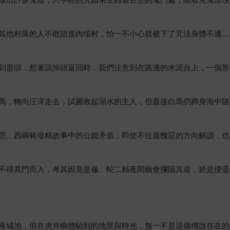
其他村落的人不敢踏進內垵村，怕一不小心就被下了咒法身體不適…
到盡頭，想著該掉頭返回時，我們注意到在路邊的水泥台上，一個形
馬，轉向汪洋走去，試圖救起溺水的主人，但最後白馬仍葬身海中隨
思。西嶼豬母精故事中的公媳矛盾，即使不往最醜惡的方向解讀，也
不得其門而入，考其因竟是龜、蛇二精夜間幽會攔阻其道，於是便毫
座城池，但在虎井嶼體驗到的地景與時光，無一不是這個傳說存在的