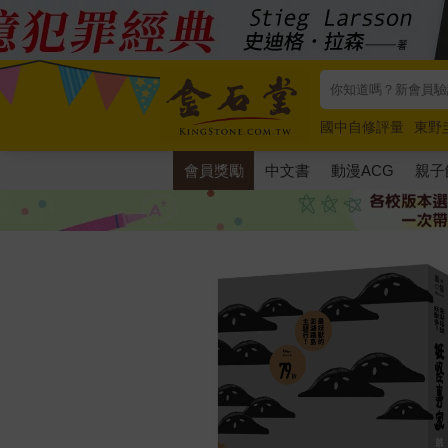
國中自修評量
東野
唯紅花綻放
奧德賽
會員獎勵
中文書
動漫ACG
親子