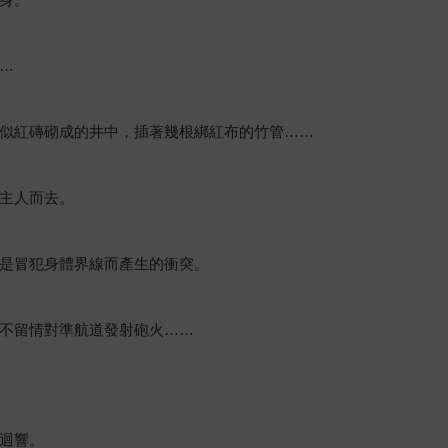
…
似紅磚砌成的井中，插著幾根綁紅布的竹管……
主人而去。
是冒犯身體界線而產生的衝突。
不留情對準航道發射砲火……
迴響。