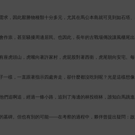
需求，因此厭勝物種類十分多元，尤其在馬公本島就可見到如石塔、
會作祟，甚至騷擾周邊居民。也因此，長年的古戰場傳說讓風櫃尾出
有座虎頭山，虎嘴向著許家村，虎屁股對著西衛，虎尾朝向安宅。每
子一樣，一直跟著指示四處奔走，卻什麼都沒吃到呢？光是這樣想像
他們追啊追，經過一條小路，追到了海邊的林投樹林，誰知白馬跳進
的墓碑。但也有別的可能——在考察的過程中，夥伴曾提出疑問：故