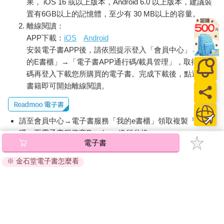
果， iOS 16 或以上版本，Android 6.0 以上版本，建議裝
置有6GB以上的記憶體，至少有 30 MB以上的容量。
離線閱讀：
APP下載：
iOS
Android
安裝電子書APP後，請依照提示登入「會員中心」→「我
的E書櫃」→「電子書APP通行碼/載具管理」，取得通行
碼再登入下載您所購買的電子書。完成下載後，點選任一
書籍即可開始離線閱讀。
請至會員中心→電子書服務「我的e書櫃」領取複製『兌換
碼』至電子書服務商Readmoo進行兌換。
電子書
退換貨須知：
※ 金石堂電子書怎麼看
因版權保護，您在金石堂所購買的電子書僅能以金石堂專屬
的閱讀軟體開啟閱讀，無法以其他閱讀器或直接下載檔案。
依據「消費者保護法」第19條及行政院消費者保護處公告之
「通訊交易解除權合理例外情事適用準則」，非以有形媒介
提供之數位內容或一經提供即為完成之線上服務，經消費者
事先同意始提供。（如：電子書、電子雜誌、下載版軟體、