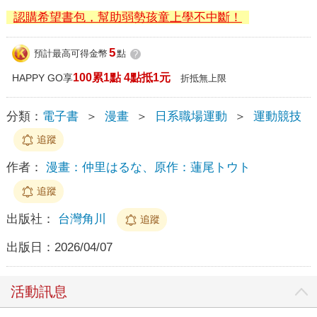
認購希望書包，幫助弱勢孩童上學不中斷！
5
預計最高可得金幣
點
?
100累1點 4點抵1元
HAPPY GO享
折抵無上限
分類：
電子書
＞
漫畫
＞
日系職場運動
＞
運動競技
追蹤
作者：
漫畫：仲里はるな、原作：蓮尾トウト
追蹤
出版社：
台灣角川
追蹤
出版日：
2026/04/07
活動訊息