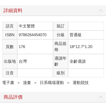
詳細資料
語言
中文繁體
裝訂
ISBN
9786264454070
分級
普通級
商品規
頁數
176
18*12.7*1.20
格
適讀年
出版地
台灣
全齡適讀
齡
注音
級別
電子書
＞
漫畫
＞
日系職場運動
＞
運動競技
商品評價