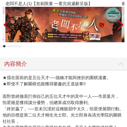
春光ｘ奇幻基地｜全書系展
內容簡介
★擋在面前的是五位天才──描繪才能與挫折的圍棋漫畫。
★即使不了解圍棋也能獲得樂趣的王道故事!!
面對曾經徹底打倒自己的五位天才中的其中一人──市原葉月，
恒星雖是獲得讓分優勢，但總算成功取得勝利。
「終於贏了」──並未沉浸於這種餘韻中太久，恒星便展開行動。
他的目標是第二位天才桐生光士郎。光士郎身為清光學院的圍棋
社社長，