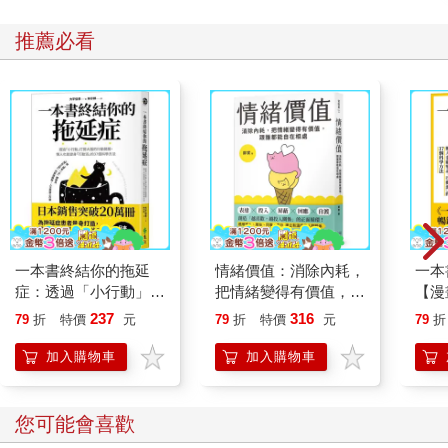
推薦必看
一本書終結你的拖延
情緒價值：消除內耗，
一本
症：透過「小行動」打
把情緒變得有價值，跟
【漫
開大腦的行動開關，懶
誰都能自在相處
行動
237
316
79
折
特價
元
79
折
特價
元
79
折
人也能變身「行動派」
開關
的37個科學方法
「行
加入購物車
加入購物車
學方
您可能會喜歡