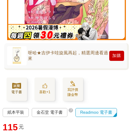
呀哈★吉伊卡哇旋風再起，精選周邊看過
加購
來
寫評價
電子書
喜歡+1
賺金幣
?
紙本平裝
金石堂 電子書
Readmoo 電子書
115
元