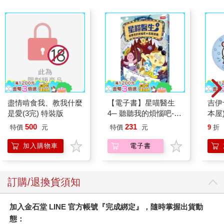
盡情啃食我、教我什麼
【電子書】星喵醫生
吉伊
是愛(3完) 特裝版
4─ 聽聽我的煩惱吧-假
本屋
期挑戰
500
231
特價
元
特價
元
9
折
加入購物車
電子書
訂購/退換貨須知
加入金石堂 LINE 官方帳號『完成綁定』，隨時掌握出貨動
態：