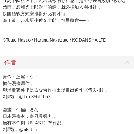
在高中圍棋界中展現出異樣的存在感，是至今未嘗敗績的男人。
然而，想和光士郎對局的話，就必須加入圍棋社，
以團體戰方式安排對外比賽才行。
為了能一步步更接近光士郎，恒星將會──!?
©Touto Hasuo / Haruna Nakazato / KODANSHA LTD.
作者
原作：蓮尾トウト
擔任漫畫原作，
與漫畫家仲里はるな合作推出漫畫出道作《伍與棋》。
X帳號：@krm35611053
漫畫：仲里はるな
日本漫畫家，畫風具張力，
繪有本作與《BLAST》等作品。
X帳號：@nkzt_h