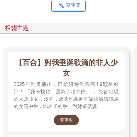
寫評價
相關主題
【百合】對我垂涎欲滴的非人少
女
2025年動畫播出，巴哈姆特動畫瘋4.9顆星好
評！ 「我來找妳，是為了吃掉妳。 」 突然出現
的人魚少女．汐莉，溫柔地牽起在靠海城鎮獨居
的女高中生．比名子的手，對她這麼說。
看更多