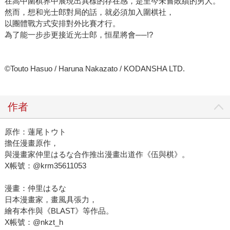
在高中圍棋界中展現出異樣的存在感，是至今未嘗敗績的男人。
然而，想和光士郎對局的話，就必須加入圍棋社，
以團體戰方式安排對外比賽才行。
為了能一步步更接近光士郎，恒星將會──!?
©Touto Hasuo / Haruna Nakazato / KODANSHA LTD.
作者
原作：蓮尾トウト
擔任漫畫原作，
與漫畫家仲里はるな合作推出漫畫出道作《伍與棋》。
X帳號：@krm35611053
漫畫：仲里はるな
日本漫畫家，畫風具張力，
繪有本作與《BLAST》等作品。
X帳號：@nkzt_h