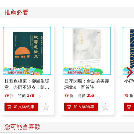
推薦必看
杖藜過橋東：柳風生暖
日花閃爍：台語的美麗
祕密
意、杏雨不濕衣；陳亮
詞彙&一百首詩
恭談以心轉境的適齡漫
379
356
79
折
特價
元
79
折
特價
元
79
折
想
加入購物車
加入購物車
您可能會喜歡