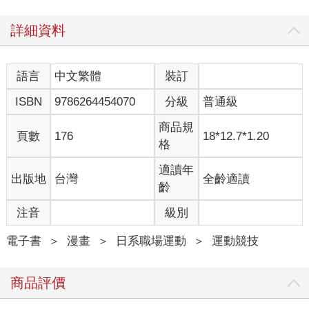
詳細資料
語言
中文繁體
裝訂
ISBN
9786264454070
分級
普通級
商品規
頁數
176
18*12.7*1.20
格
適讀年
出版地
台灣
全齡適讀
齡
注音
級別
電子書
＞
漫畫
＞
日系職場運動
＞
運動競技
商品評價