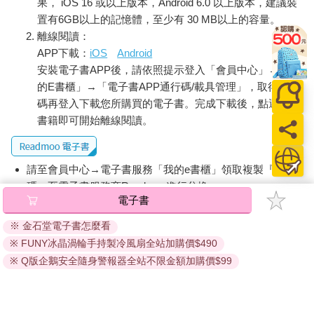
果， iOS 16 或以上版本，Android 6.0 以上版本，建議裝
置有6GB以上的記憶體，至少有 30 MB以上的容量。
離線閱讀：
APP下載：
iOS
Android
安裝電子書APP後，請依照提示登入「會員中心」→「我
的E書櫃」→「電子書APP通行碼/載具管理」，取得通行
碼再登入下載您所購買的電子書。完成下載後，點選任一
書籍即可開始離線閱讀。
請至會員中心→電子書服務「我的e書櫃」領取複製『兌換
碼』至電子書服務商Readmoo進行兌換。
電子書
退換貨須知：
※ 金石堂電子書怎麼看
因版權保護，您在金石堂所購買的電子書僅能以金石堂專屬
※ FUNY冰晶渦輪手持製冷風扇全站加購價$490
的閱讀軟體開啟閱讀，無法以其他閱讀器或直接下載檔案。
依據「消費者保護法」第19條及行政院消費者保護處公告之
※ Q版企鵝安全隨身警報器全站不限金額加購價$99
「通訊交易解除權合理例外情事適用準則」，非以有形媒介
提供之數位內容或一經提供即為完成之線上服務，經消費者
事先同意始提供。（如：電子書、電子雜誌、下載版軟體、