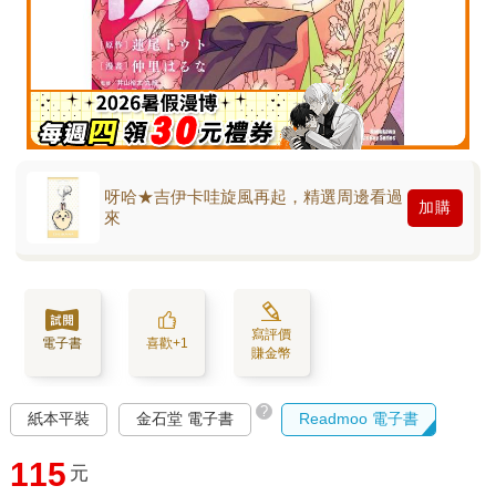
呀哈★吉伊卡哇旋風再起，精選周邊看過
加購
來
寫評價
電子書
喜歡+1
賺金幣
?
紙本平裝
金石堂 電子書
Readmoo 電子書
115
元