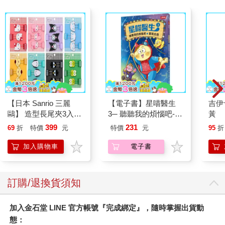
【日本 Sanrio 三麗
【電子書】星喵醫生
吉伊
鷗】 造型長尾夾3入組
3─ 聽聽我的煩惱吧-實
黃
(8款可選) 凱蒂貓 Hello
現自我
399
231
69
折
特價
元
特價
元
95
折
Kitty 庫洛米 布丁狗 酷
企鵝
加入購物車
電子書
訂購/退換貨須知
加入金石堂 LINE 官方帳號『完成綁定』，隨時掌握出貨動
態：