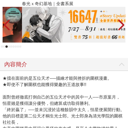
春光ｘ奇幻基地｜全書系展
2
內容簡介
★擋在面前的是五位天才──描繪才能與挫折的圍棋漫畫。
★即使不了解圍棋也能獲得樂趣的王道故事!!
面對曾經徹底打倒自己的五位天才中的其中一人──市原葉月，
恒星雖是獲得讓分優勢，但總算成功取得勝利。
「終於贏了」──並未沉浸於這種餘韻中太久，恒星便展開行動。
他的目標是第二位天才桐生光士郎。光士郎身為清光學院的圍棋
社社長，