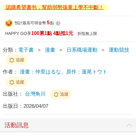
認購希望書包，幫助弱勢孩童上學不中斷！
5
預計最高可得金幣
點
?
100累1點 4點抵1元
HAPPY GO享
折抵無上限
分類：
電子書
＞
漫畫
＞
日系職場運動
＞
運動競技
追蹤
作者：
漫畫：仲里はるな、原作：蓮尾トウト
追蹤
出版社：
台灣角川
追蹤
出版日：
2026/04/07
活動訊息