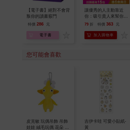
【電子書】絕對不會背
讓優秀的人主動靠近
叛你的讀書竅門
你：吸引貴人來幫你，
財富和職位就會流向
286
363
特價
元
79
折
特價
元
你。那些在關鍵時刻，
總能吸引高品質人脈與
電子書
加入購物車
機會的人，做人做事哪
裡不同？
您可能會喜歡
皮克敏 玩偶吊飾 吊飾
吉伊卡哇 可愛小貼紙-
娃娃 絨毛玩偶 花朵 葉
黃