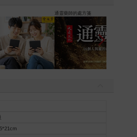
大是全書系
級
5*21cm