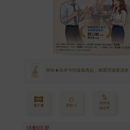
呀哈★吉伊卡哇旋風再起，精選周邊看過來
寫評價
電子書
喜歡+1
賺金幣
活動訊息