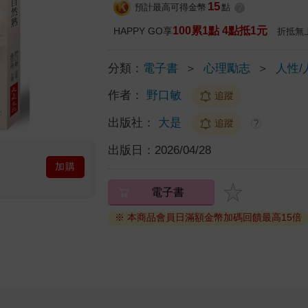
15
預計最高可得金幣
點
?
100累1點 4點抵1元
HAPPY GO享
折抵無
分類：
電子書
＞
心理勵志
＞
人性/
作者：
野口敏
追蹤
出版社：
大是
追蹤
?
出版日：
2026/04/28
加購
電子書
※ 本商品會員日滿額金幣加碼回饋最高15倍