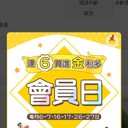
適讀年齡
全齡
級別
溝通
寫評價