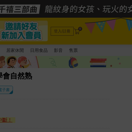
0
登入/註冊
電
居家休閒
日用食品
影音
售票
學會自然熟
 電子書
中斷！