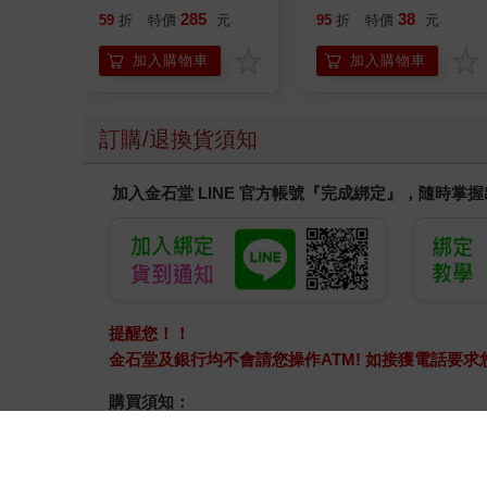
子 藍色皮克敏 紅色皮
285
38
59
折
特價
元
95
折
特價
元
克敏 黃色皮克敏
Pikmin 任天堂 三英貿
加入購物車
加入購物車
易
訂購/退換貨須知
加入金石堂 LINE 官方帳號『完成綁定』，隨時掌
提醒您！！
金石堂及銀行均不會請您操作ATM! 如接獲電話要
購買須知：
使用金石堂電子書服務即為同意
金石堂電子書服務條
電子書分為「金石堂(線上閱讀+APP)」及「Readmo