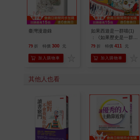
臺灣漫遊錄
如果西遊是一群喵(1)
：《如果歷史是一群
喵》作者最新力作，附
300
411
79
折
特價
元
79
折
特價
元
【首卷特典】拉頁
加入購物車
加入購物車
其他人也看