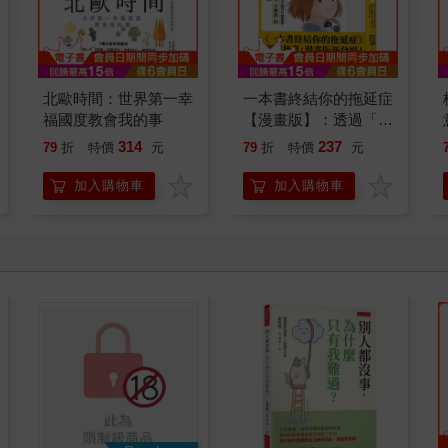
北歐時間：世界第一幸
一本書終結你的拖延症
福國度教會我的事
【漫畫版】：透過「小
行動」打開大腦的行動
314
237
79
折
特價
元
79
折
特價
元
開關，懶人也能變身
「行動派」的37個科
加入購物車
加入購物車
學方法