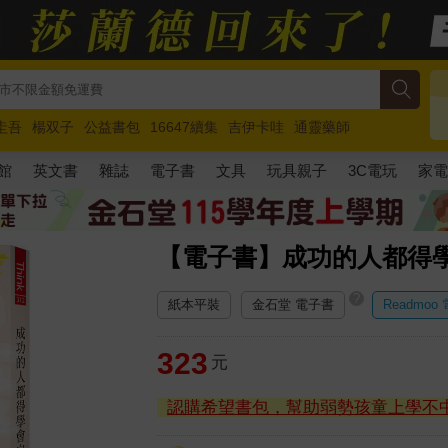
圭吾
楊双子
公益書包
16647續集
吉伊卡哇
通靈藥師
路邊攤新作
馬斯克
玩具總動員5
超慢跑
館
英文書
雜誌
電子書
文具
玩具親子
3C電玩
家
【電子書】成功的人都得
?
紙本平裝
金石堂 電子書
Readmoo
323
元
認購希望書包，幫助弱勢孩童上學不