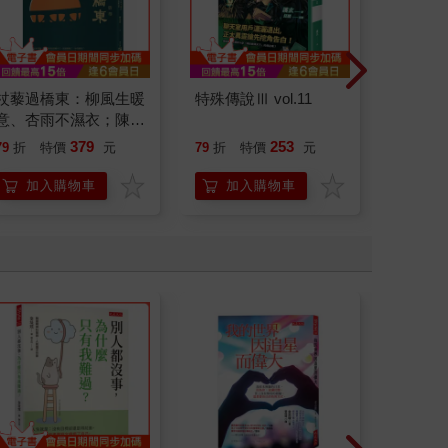
杖藜過橋東：柳風生暖
特殊傳說Ⅲ vol.11
如果歷
意、杏雨不濕衣；陳亮
(15)
恭談以心轉境的適齡漫
貓漫畫
379
253
79
折
特價
元
79
折
特價
元
79
折
想
加入購物車
加入購物車
加