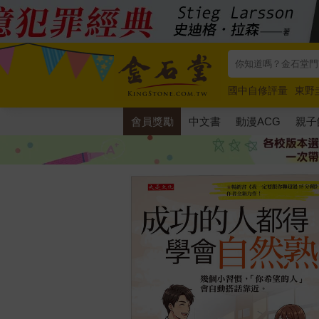
國中自修評量
東野
唯紅花綻放
奧德賽
會員獎勵
中文書
動漫ACG
親子