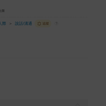
上限
人際
＞
說話/溝通
追蹤
?