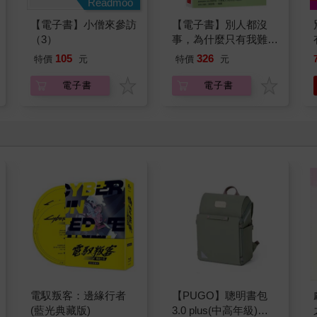
Readmoo
【電子書】小僧來參訪
【電子書】別人都沒
（3）
事，為什麼只有我難
過？
105
326
特價
元
特價
元
電子書
電子書
電馭叛客：邊緣行者
【PUGO】聰明書包
(藍光典藏版)
3.0 plus(中高年級)沙