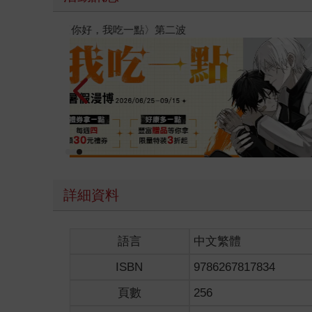
子書
通靈藥
詳細資料
語言
中文繁體
ISBN
9786267817834
頁數
256