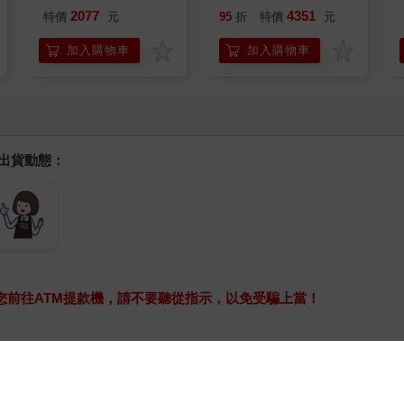
綠 全新進化玩美上市
2077
4351
特價
元
95
折
特價
元
加入購物車
加入購物車
握出貨動態：
求您前往ATM提款機，請不要聽從指示，以免受騙上當！
款
。
o(兌換碼)」兩種：