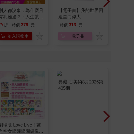
別人都沒事，為什麼只
【電子書】我的世界因
【電子
有我難過？：人生就
追星而偉大
推就倒
是：沒有目標卻還是得
（2）
379
313
79
折
特價
元
特價
元
79
折
前進。精神科醫師畫圖
寫文療癒了自己，也引
加入購物車
電子書
導你整理那生活裡的混
亂，擺脫失落感。
劇場版 Love Live！蓮
典藏-古美術8月2026第
【Pala
之空女學院學園偶像俱
405期
Minec