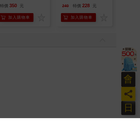
樂部 Bloom Garden
ICON
350
228
12
特價
元
特價
元
特價
240
Party單人套票
加入購物車
加入購物車
加
會
員
日