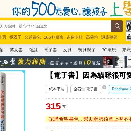
圭吾
楊双子
公益書包
16647續集
吉伊卡哇
高希均
通靈藥師
路邊攤新作
馬斯克
玩具總動員5
超慢跑
館
英文書
雜誌
電子書
文具
玩具親子
3C電玩
家
【電子書】因為貓咪很可
?
紙本平裝
金石堂 電子書
Readmoo
315
元
認購希望書包，幫助弱勢孩童上學不