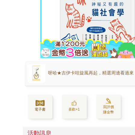
呀哈★吉伊卡哇旋風再起，精選周邊看過來
寫評價
電子書
喜歡+1
賺金幣
活動訊息