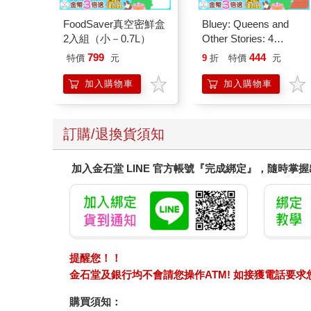
FoodSaver真空密鮮盒
Bluey: Queens and
2入組（小－0.7L）
Other Stories: 4
Stories in 1 Book.
799
444
特價
元
9
折
特價
元
Hooray!
加入購物車
加入購物車
訂購/退換貨須知
加入金石堂 LINE 官方帳號『完成綁定』，隨時掌
提醒您！！
金石堂及銀行均不會請您操作ATM! 如接獲電話要
購買須知：