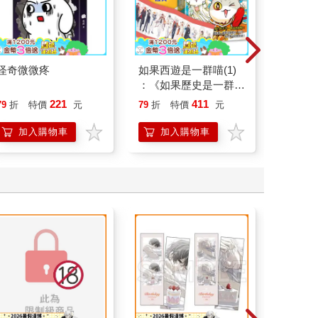
怪奇微微疼
如果西遊是一群喵(1)
請解開故
：《如果歷史是一群
喵》作者最新力作，附
221
411
79
折
特價
元
79
折
特價
元
79
折
【首卷特典】拉頁
加入購物車
加入購物車
加