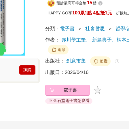
15
預計最高可得金幣
點
?
100累1點 4點抵1元
HAPPY GO享
折抵無
分類：
電子書
＞
社會哲思
＞
哲學/
作者：
赤川學主筆、 新島典子、柄本
追蹤
出版社：
創意市集
追蹤
?
加購
出版日：
2026/04/16
電子書
※ 金石堂電子書怎麼看