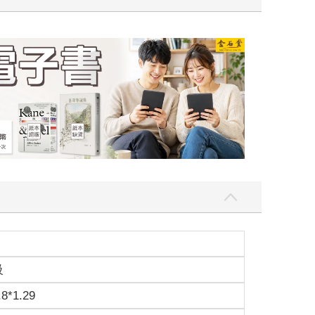
惠：電子書
級
.8*1.29