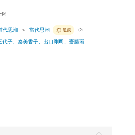
上限
當代思潮
＞
當代思潮
追蹤
?
三代子、秦美香子、出口剛司、齋藤環