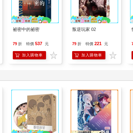
祕密中的祕密
叛逆玩家 02
537
221
79
折
特價
元
79
折
特價
元
加入購物車
加入購物車