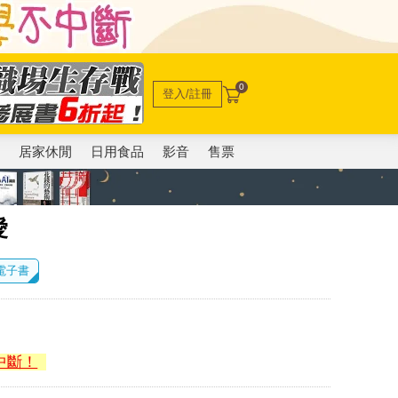
0
登入/註冊
電
居家休閒
日用食品
影音
售票
愛
 電子書
中斷！