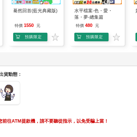
驀然回首(藍光典藏版)
水平檔案-色・愛・
落・夢-總集篇
1550
480
特價
元
特價
元
預購限定
預購限定
握出貨動態：
求您前往ATM提款機，請不要聽從指示，以免受騙上當！