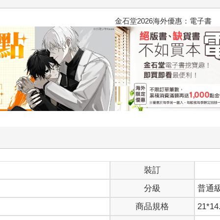
點〉第二波
金石堂2026海外優
裝訂
分級
普通
商品規格
21*14