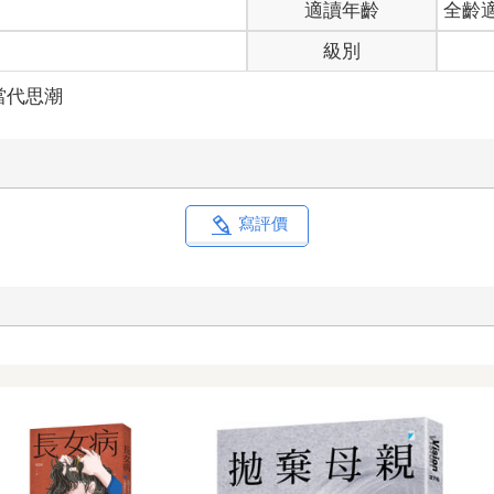
適讀年齡
全齡
級別
當代思潮
寫評價