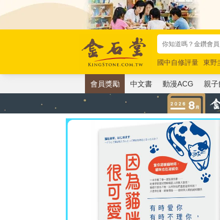
國中自修評量
東野
唯紅花綻放
奧德賽
會員獎勵
中文書
動漫ACG
親子