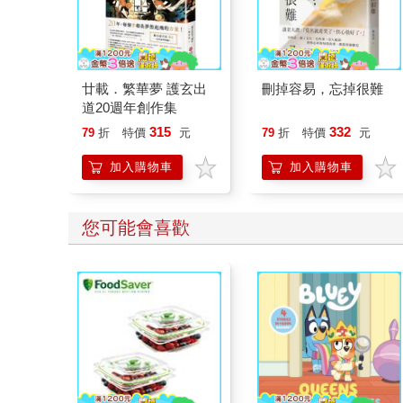
廿載．繁華夢 護玄出
刪掉容易，忘掉很難
道20週年創作集
315
332
79
折
特價
元
79
折
特價
元
加入購物車
加入購物車
您可能會喜歡