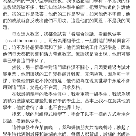
利桑那州的一所小型學院任教。我很熟悉這門學科，不過我的課
堂教學經驗不多，我只知道站在學生前面，把我所知道的告訴他
們。我的工作是教書，他們的工作是學習，如果他們不學習，他
們的成績就會反映出他們不用功。這是他們的問題，不是我的問
題。
每次進入教室，我都會試著「看場合說話、看氣氛做事
（read the room）」。可分為兩組學生，一組對這門學科興奮不
已，迫不及待想要學習和了解，他們讓我的工作充滿樂趣，因為
他們每天都把興奮和活力帶進教室。無論我是否出現，他們可能
早已學會這門學科了。
然後，另一群學生對這門學科漠不關心，只因要通過考試才
能畢業，他們讓我的工作變得頗具難度、充滿挑戰，因為每一堂
課，都像他們躲避不掉的拖延，他們認為在現實世界中永遠不會
用到這門課，於是心不在焉、只求及格。
在我最初幾年的教學生涯中，我看重第一組學生，我認為我
的精力應該放在那些勤奮好學的學生上。基本上我不在意其他的
學生，他們敷衍了事，也不會把課上好。
後來，我的思維模式轉變了，學會了以不一樣的方式看場合
說話、看氣氛做事。
這件事發生在某個晚上，我和幾個朋友共進晚餐時，聊起了
學生時代遇到最棒和最爛的老師。每個人都贊成，最爛的老師是