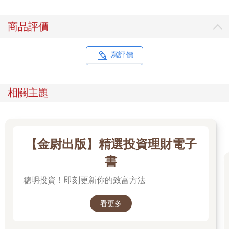
這本書和它們不同。沒錯，我們將學會如何觀察正在發生的
事情，並且準確地解讀它，這是最容易的部分。然而，比起讓自
商品評價
己看起來更好、感覺更好，這本書還有一個更深層的動機：找出
讓他人變得更好的方法。
這不就是我們人生真正在追求的嗎？有人對我們評價好，當
寫評價
然很好，但光是這一點並不能帶來長遠的滿足。如果我們培養出
為他人效勞的技能，就能為自己開啟充滿成就感的人生。因為我
們把眼界投注在關懷外面的世界，而不是關心自己的內心。
相關主題
想改變這個世界嗎？對我們周圍的人產生正面的影響，我們
可以辦到！如果我們抱著讓世界變得更美好的思維走進每個場
合，就能激勵其他人對他們身邊的人做出同樣的事，就像拋進池
塘裡的一顆小卵石，漣漪效應會因為我們的主動而飛速增長。
■踏上這趟旅程
【金尉出版】精選投資理財電子
這本書結合了最新的研究和我三十多年來主持研討會的經
書
驗。我曾走進過三千多個會議室和禮堂，一開始都不知道自己會
發現什麼。從這些經驗中，我逐漸學會了一進門時該做什麼、觀
聰明投資！即刻更新你的致富方法
察什麼，以及如何在每位參與人士來到時，準確評估他們的需
求。久而久之，這套過程變得習以為常和自動化了。我清楚知道
看更多
如何接觸和分析每個新的場合（如何讓自己有自信地看場合說
話、看氣氛做事），如何幫助他人學習且運用新技能（提升領導