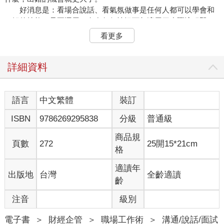
好消息是：看場合說話、看氣氛做事是任何人都可以學會和
了解的技能，只要運用一套在任何情況下都適用四步驟流程即
可。
看更多
一、觀察環境，發現現場實質上發生了什麼事情。
二、與人接觸交往，帶著好奇心和目的，與人交談對話。
三、規畫自己的方法，確定一個簡單有效的框架。
詳細資料
四、執行自己的策略，根據發現採取行動，為整個環境帶來
正面的影響。
這套簡單的過程能帶來讓我們立於不敗之地的結果，它讓我
語言
中文繁體
裝訂
們從優柔寡斷、心慌意亂，變得充滿自信，採取行動，並賦予我
ISBN
9786269295838
分級
普通級
們在任何情況下，都能自信應對的能力。無論我們的個性如何，
無論我們是否為團體的正式領導人，甚至無論大家是否知道我們
商品規
是何許人也，這些都無關緊要。我們會大徹大悟如何在任何地方
頁數
272
25開15*21cm
格
看場合說話、看氣氛做事，以及該怎麼做出應變。
■新的方法
適讀年
出版地
台灣
全齡適讀
為了寫這本書，我閱讀了不計其數關於這個主題的書籍。大
齡
多數的書都教我們如何看場合說話、看氣氛做事，這樣一來我們
就可以掌控全局，成為魅力十足的領導者，大家會對我們不勝欽
注音
級別
佩。這些書似乎都在強調如何讓大家喜歡我們，如此一來，我們
在這些場合裡就不會畏縮不前了。
電子書
＞
財經企管
＞
職場工作術
＞
溝通/說話/面試