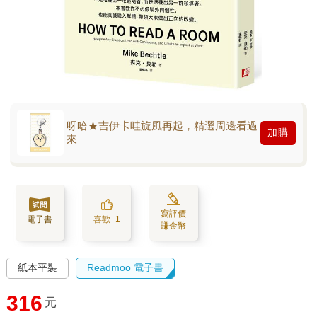
呀哈★吉伊卡哇旋風再起，精選周邊看過
加購
來
寫評價
電子書
喜歡+1
賺金幣
紙本平裝
Readmoo 電子書
316
元