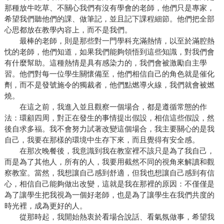
那種放牛吃草、不關心我們有沒有學會的老師，他們只是專家，
希望我們聽他們的課、做筆記，並且記下課程細節。他們把全部
心思都放在教學內容上，而不是我們。
最棒的老師，則是那些對一門學科充滿熱情，以至於滿腔熱
忱的老師，他們知道，如果我們能夠領悟到這些知識，對我們會
有什麼幫助。這種熱情是具有感染力的，我們會被激勵自主學
習。他們對每一位學生關懷備至，他們相信自己的角色就是催化
劑，而不是發號施令的獨裁者，他們點燃導火線，我們就會被燃
燒。
在這之前，我進入並且觀察一個場合，都是遵循常態的作
法：環顧四周，對正在發生的事情提出假設，相信這些假設，然
後自求多福。我不會努力試著改變這個場合，我主要關心的是我
自己，我要在那樣的環境中生存下來，而且覺得有安全感。
在那次晚餐後，我意識到我在教室裡不該只是為了我自己，
而是為了其他人，所有的人，我要用截然不同的視角來解讀和觀
察教室。當然，我想讓自己感到舒適，但我也想讓自己感到有信
心，相信自己能夠做出改變，這就是我在那裡的原因：不僅僅是
為了讓學生把我視為一個好老師，也是為了讓學生在我們共度的
時光裡，成為更好的人。
從那時起，我開始熱衷於看場合說話、看氣氛做事，希望我