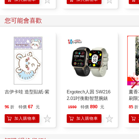
一旦發生上述一種情況時，你看場合說話、看氣氛做事的能
力就會中斷，而跳過了最重要的第一步：探索，直接進入第二
步：接觸。如果你只專注在細節，就無法了解全局。這種情況有
您可能會喜歡
時被稱為「狀態意識」：了解該場合裡有哪些人、環境如何，以
及大家如何互動。這種意識是你制定行動策略的基礎。
你一開口說話，就無法看場合說話、看氣氛做事。觀察並不
需要很長的時間，而且簡單又不難受。如果你一進門就自己打開
話匣子，那表示你跳過了第一步。
如果現場隔壁有個空間，可以透過單向透明玻璃觀察，那就
容易多了。顯然，不是每個場合都如此。只要我們不參與現場的
動態活動，這樣一來，看場合說話、看氣氛做事並不困難。我們
可以客觀觀察，因為沒有互動的干擾，我們可以注意以下細節，
比方說：
吉伊卡哇 造型貼紙-紫
Ergotech人因 SW216
薰香
‧肢體語言：觀察大家的姿勢和臉部表情，他們看起來是放鬆
2.01吋衡動智慧腕錶
刷限定
還是緊張？
‧團體互動狀態：誰和誰在談話？有小團體正在形成嗎？有多
67
890
96
折
特價
元
特價
元
85
折
1590
少人獨自站著？
加入購物車
加入購物車
‧氣氛：互動交流看起來是充滿活力或是壓抑？
‧環境：場地設計對交談有影響嗎？大家是分組或是分散的？
場地的燈光、音樂和其他噪音，營造了怎樣的氛圍？