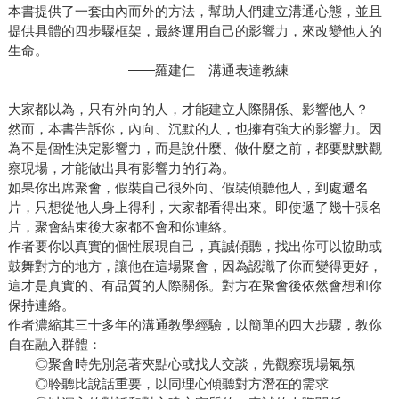
本書提供了一套由內而外的方法，幫助人們建立溝通心態，並且
提供具體的四步驟框架，最終運用自己的影響力，來改變他人的
生命。
——羅建仁 溝通表達教練
大家都以為，只有外向的人，才能建立人際關係、影響他人？
然而，本書告訴你，內向、沉默的人，也擁有強大的影響力。因
為不是個性決定影響力，而是說什麼、做什麼之前，都要默默觀
察現場，才能做出具有影響力的行為。
如果你出席聚會，假裝自己很外向、假裝傾聽他人，到處遞名
片，只想從他人身上得利，大家都看得出來。即使遞了幾十張名
片，聚會結束後大家都不會和你連絡。
作者要你以真實的個性展現自己，真誠傾聽，找出你可以協助或
鼓舞對方的地方，讓他在這場聚會，因為認識了你而變得更好，
這才是真實的、有品質的人際關係。對方在聚會後依然會想和你
保持連絡。
作者濃縮其三十多年的溝通教學經驗，以簡單的四大步驟，教你
自在融入群體：
◎聚會時先別急著夾點心或找人交談，先觀察現場氣氛
◎聆聽比說話重要，以同理心傾聽對方潛在的需求