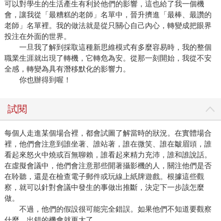
可以對學生的生活產生有利於他們的影響，這也給了我一個機
會，讓我從「最糟糕的老師」名單中，晉升擠進「最棒、最讚的
老師」名單裡。我的做法就是從只關心自己內心，轉變成把眼界
投注在外面的世界。
一旦我了解到採取這種新思維模式有多麼容易時，我的整個
職業生涯就出現了轉機，它轉危為安。從那一刻開始，我從不安
全感，轉變為具有潛移默化的影響力。
你也辦得到喔！
試閱
每個人走進某個場合裡，都會試圖了解當時的狀況。在實體場合
裡，他們會注意到誰坐著、誰站著，誰在微笑、誰在皺眉頭，誰
看起來怒火中燒或百無聊賴，誰看起來精力充沛，誰和誰說話。
在虛擬會議中，他們會注意那些開著攝影機的人，關注他們是否
在聆聽，還是在檢查電子郵件或玩線上紙牌遊戲。根據這些觀
察，就可以針對會議中發生的事做出推斷，決定下一步該怎麼
做。
不過，他們的假設很可能完全錯誤。如果他們不知道要觀察
什麼，出錯的機會就更大了。