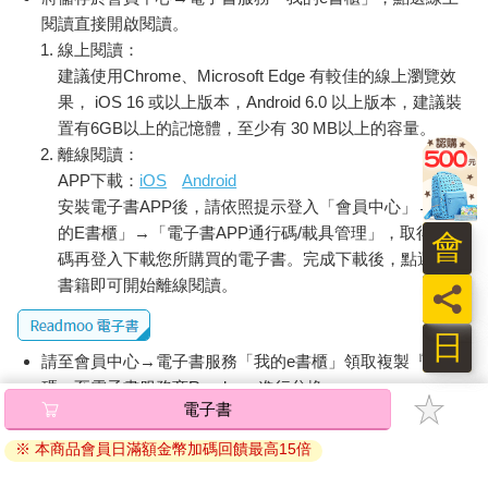
言。我發現，近一半的人在進入某個現場時，他們的表情和姿勢
閱讀直接開啟閱讀。
會流露出一種不安全感，而且他們在開門前，會先深吸一口氣，
線上閱讀：
緊接著，臉上就會綻放出燦爛的笑容，姿勢也會變得自然許多。
建議使用Chrome、Microsoft Edge 有較佳的線上瀏覽效
接下來，他們就會帶著不知道從哪裡冒出來的活力和熱情，大步
果， iOS 16 或以上版本，Android 6.0 以上版本，建議裝
邁進會場，好像開啟了「合群」模式。
置有6GB以上的記憶體，至少有 30 MB以上的容量。
我們稍後會學到，為什麼不能僅憑我們觀察到的一、兩個行
離線閱讀：
為，就對人做出推斷。不過，最初的觀察應該就是在場合外進
APP下載：
iOS
Android
行，了解進入會場前，大家的心情如何。
安裝電子書APP後，請依照提示登入「會員中心」→「我
小撇步：如果不想別人注意到你，或找你交談，不妨找個地
方坐下來，把手機放在耳邊，你不必說話，這樣別人就不會跟你
的E書櫃」→「電子書APP通行碼/載具管理」，取得通行
會
互動了。
碼再登入下載您所購買的電子書。完成下載後，點選任一
◎有計畫地進入現場
書籍即可開始離線閱讀。
員
了解大家進入現場前的心情後，現在輪到你帶著使命感入場
了。一進場要避免和人對話，盡可能收集多些資料，以便你了解
日
整體情況。
請至會員中心→電子書服務「我的e書櫃」領取複製『兌換
你進入怎樣的場合並不重要，只要因應情況調整方法即可。
碼』至電子書服務商Readmoo進行兌換。
‧如果你要參加公司會議，可以使用下述各種社交活動同樣的
電子書
方法。
退換貨須知：
‧假如你要求職面試，請先做好功課，了解面試時，如何看場
※ 本商品會員日滿額金幣加碼回饋最高15倍
因版權保護，您在金石堂所購買的電子書僅能以金石堂專屬
合說話、看氣氛做事。盡你所能，多了解該公司、老闆、面試官
的閱讀軟體開啟閱讀，無法以其他閱讀器或直接下載檔案。