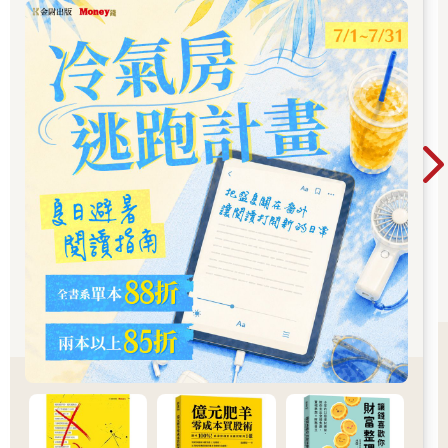
成效），以及如何真正激勵場合裡的每個人成長，讓他們發揮個
人最好成績（產生正面的影響力）。
大多數我所學到和了解到的，都是透過嘗試與錯誤（大多數
都是錯誤）而來。看起來，我們生活中的大部分智慧，都是透過
犯錯而獲得的，不是嗎？希望我們能從這些錯誤中學習，並且獲
得能力。
我還記得曾經試著幫助當時只有十幾歲的女兒莎拉，讓她從
我的錯誤中學習，省得她自己要經歷那些痛苦，她自己倒是背水
一戰：「但是，爸爸，我想自己去犯錯！」
我會告訴你，我從自己的錯誤和成功中學到了什麼，最主要
的是，我會分享多年來在各種情況下所學到的原則，這些原則你
可以融入到自己的旅程中，做出調整，這將是一條通往自信和成
功的實用且經驗豐富之道。當然，你自己也會犯錯，不過說不定
你也能從我的錯誤中學到一些東西。我們可以慶祝彼此的成功而
共同成長。
你將學習到在任何情況下，都是簡單省事、且可以重複的循
序漸進的流程。你會十分清楚要觀察什麼，以及明白接下來該做
什麼。
結果會如何？你會發揮自己的先天氣質，充滿自信走進任何
場合，因為你已經接受過訓練。無論你是好沉思、內向型的人，
還是愛交際、外向型的人，你都可以百分之百做自己，你無需擔