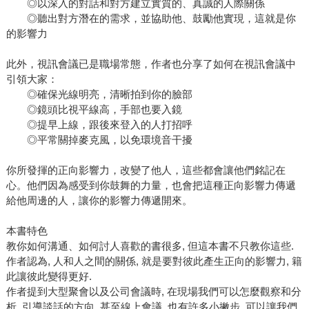
◎以深入的對話和對方建立實質的、真誠的人際關係
◎聽出對方潛在的需求，並協助他、鼓勵他實現，這就是你
的影響力
此外，視訊會議已是職場常態，作者也分享了如何在視訊會議中
引領大家：
◎確保光線明亮，清晰拍到你的臉部
◎鏡頭比視平線高，手部也要入鏡
◎提早上線，跟後來登入的人打招呼
◎平常關掉麥克風，以免環境音干擾
你所發揮的正向影響力，改變了他人，這些都會讓他們銘記在
心。他們因為感受到你鼓舞的力量，也會把這種正向影響力傳遞
給他周邊的人，讓你的影響力傳遞開來。
本書特色
教你如何溝通、如何討人喜歡的書很多, 但這本書不只教你這些.
作者認為, 人和人之間的關係, 就是要對彼此產生正向的影響力, 籍
此讓彼此變得更好.
作者提到大型聚會以及公司會議時, 在現場我們可以怎麼觀察和分
析, 引導談話的方向, 甚至線上會議, 也有許多小撇步, 可以讓我們