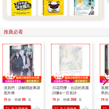
心自己給別人留下什麼印象。你會設計出自己獨特的流程，為自
己遇到的人效勞，讓他們的生活更美好！
自信、利己的影響力和利他的影響力，這聽起來是不是很
棒？只要你知道該怎麼做，這一點都不難！你會學得很輕鬆，而
且練習得越多，它越快變成你的第二天性。時間一久，你就會成
為某個場合裡最了解實際況狀，以及如何讓況狀變得更好的人。
推薦必看
加入我的冒險行列吧！我會陪你走完這條路，我們一起完成
這件事。
我知道結果會如何，我保證你一定會慶幸自己一起踏上了這
趟旅程！
■從隱形狀態開始
第一次走進一個場合時，要觀察整體情況可能不太符合我們
的自然反應。場合裡有各種事情在進行著，說不定你自然而然注
意到眼前的事情，可能是一位你認得的人，或是一群讓你出乎意
料、他們竟然互相認識的人在交談，也可能是餐桌上的食物吸引
了你，尤其是一些不常見的菜餚；或是有人走過來跟你聊天。
演員們：請解開故事謎
日花閃爍：台語的美麗
底層
你也可能好奇自己給別人留下了什麼印象。別人是怎麼看你
底外傳
詞彙&一百首詩
界的
的？他們是否默默地批評你？他們有沒有發現你在人群中感到不
95
356
79
折
特價
元
79
折
特價
元
79
折
自在？（劇透：他們搞不好根本就沒注意到你！若有，他們也可
能在想你是怎麼判斷他們的！）
加入購物車
加入購物車