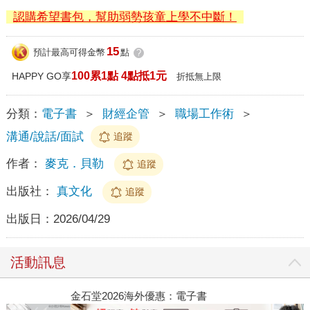
認購希望書包，幫助弱勢孩童上學不中斷！
15
預計最高可得金幣
點
?
100累1點 4點抵1元
HAPPY GO享
折抵無上限
分類：
電子書
＞
財經企管
＞
職場工作術
＞
溝通/說話/面試
追蹤
作者：
麥克．貝勒
追蹤
出版社：
真文化
追蹤
出版日：
2026/04/29
活動訊息
金石堂2026海外優惠：電子書