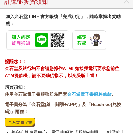
‧情緒氣氛：場合裡的氣氛是緊張還是愉快的？
訂購/退換貨須知
‧主導型人物：誰看起來是現場最有影響力的人？
一旦你了解了整個場合發生的事情後，想要成為其中的一員
加入金石堂 LINE 官方帳號『完成綁定』，隨時掌握出貨動
更加易如反掌。你不只是企圖讓每一次談話都能順利進行，還能
態：
根據自己觀察到的動態活動來「經營」這個場合。
透過觀察，你可以和其他人進行更順利的對話，你會更陶醉
於與人溝通交流，大家也會覺得跟你在一起過得很愉快。你不是
假裝自在，你是很自在，不必假裝自己很外向、很合群，完全沒
有壓力，因為你不需要表演，你可以做自己，這對其他人來說是
非常具有吸引力的。
提醒您！！
看場合說話、看氣氛做事的一大好處，即我們可以和大家連
金石堂及銀行均不會請您操作ATM! 如接獲電話要求您前往
結，並且分享相同的經驗，這種連結會產生幸福感和歸屬感。一
ATM提款機，請不要聽從指示，以免受騙上當！
開始就了解整體情況，可以讓你準備好在對話中展現自我，因為
你能夠把注意力轉向外面的世界，而不只是關心自己的內心。
購買須知：
「好吧，」你現在豁然開朗：「我知道了。但是我出席的大
使用金石堂電子書服務即為同意
金石堂電子書服務條款
。
部分場合都沒有單向鏡，然後我不得不走進現場，有這麼多事發
電子書分為「金石堂(線上閱讀+APP)」及「Readmoo(兌換
生，我該怎麼做，才能保持隱形狀態，進行觀察呢？」
問得好！這裡有幾個構想可供參考。
碼)」兩種：
◎從場外開始
在這個場合外面，找一個不太顯眼的位置，你可以在這裡觀
察走入現場的人。在他們進門前，注意他們的臉部表情和肢體語
將儲存於會員中心→電子書服務「我的e書櫃」，點選線上