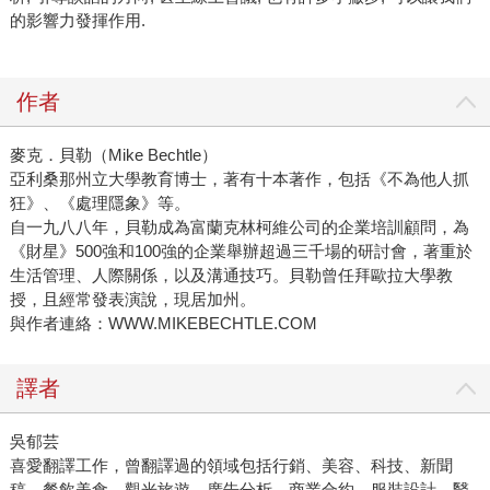
的影響力發揮作用.
作者
麥克．貝勒（Mike Bechtle）
亞利桑那州立大學教育博士，著有十本著作，包括《不為他人抓
狂》、《處理隱象》等。
自一九八八年，貝勒成為富蘭克林柯維公司的企業培訓顧問，為
《財星》500強和100強的企業舉辦超過三千場的研討會，著重於
生活管理、人際關係，以及溝通技巧。貝勒曾任拜歐拉大學教
授，且經常發表演說，現居加州。
與作者連絡：WWW.MIKEBECHTLE.COM
譯者
吳郁芸
喜愛翻譯工作，曾翻譯過的領域包括行銷、美容、科技、新聞
稿、餐飲美食、觀光旅遊、廣告分析、商業合約、服裝設計、醫