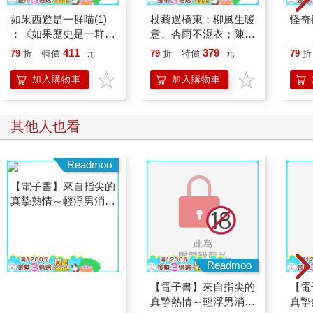
如果西遊是一群喵(1)
杖藜過橋東：柳風生暖
怪奇
：《如果歷史是一群
意、杏雨不濕衣；陳亮
喵》作者最新力作，附
恭談以心轉境的適齡漫
411
379
79
折
特價
元
79
折
特價
元
79
折
【首卷特典】拉頁
想
加入購物車
加入購物車
其他人也看
Readmoo
Readmoo
【電子書】來自指尖的
【電子書】來自指尖的
【電
真摯熱情～輕浮男消防
真摯熱情～輕浮男消防
真摯