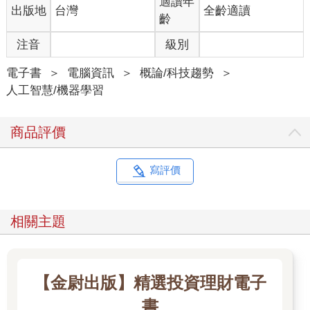
適讀年
出版地
台灣
全齡適讀
快速提供，設計工作的重心自然會從「如何把東西做出來」，轉
齡
移到「如何組織與管理設計流程」。
作者透過設計媒介的演進脈絡，說明設計師的角色是如何一步步
注音
級別
從直接製作者，轉向規則制定者、流程引導者與結果判斷者。在
AI 參與的工作環境中，設計師不再需要對每一個生成細節負責，
電子書
＞
電腦資訊
＞
概論/科技趨勢
＞
而是必須負責設定方向、限制條件與評估標準。本書在此明確指
人工智慧/機器學習
出，在AI 時代設計師的專業價值，將體現在流程控制與判斷品
質，而非產出數量。
商品評價
【設計師將學會】如何重新分配自己的工作時間，將精力從低槓
桿的執行工作，轉移到真正影響設計品質的流程管理與判斷節點
上。
寫評價
二、設計師如何與 AI 分工：AI探索，設計師決定
作為工作指南，本書特別強調「分工」的重要性。作者清楚界定
AI 與設計師各自擅長的工作範圍：AI 適合用於大規模探索、生成
相關主題
與模擬，而設計師則負責問題定義、限制設定與最終決策。
書中提出一套可落實於實務的分工原則：設計初期由 AI 協助快速
展開可能性空間，中期由設計師介入收斂條件與評估方向，後期
則由人類負責不可逆的選擇與責任承擔。透過這樣的分工，設計
【金尉出版】精選投資理財電子
師不必與 AI 競速，而是專注於系統無法取代的判斷工作。
【設計師將學會】如何在實際專案中清楚劃分「可以交給 AI 的工
書