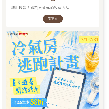
作」與「必須由人完成的決策」，避免責任錯置與流程混亂。
三、AI 參與下的設計工作流程：從線性到循環
聰明投資！即刻更新你的致富方法
本書進一步說明，AI 參與設計後，傳統線性流程已不再適用。取
而代之的，是一種以「生成—比較—否決—重設條件」為核心的
看更多
循環式工作流程。
作者將設計輸出的「生成結果」重新定義為「候選集合」，而非
完成品。設計師的工作，不再是一次做到位，而是管理這些候選
結果，透過快速比較與刪除，逐步逼近真正合適的方向。本書提
供了具體說明，協助設計師判斷何時應該繼續生成、何時應該停
止探索，以及何時必須回到問題定義，重新開始。
【設計師將學會】如何把生成結果當成決策材料，而非最終成
果，並建立一套可反覆運作的設計循環流程。
四、設計判斷的責任歸屬：AI 作為輔助系統
在工作指南的最後，本書明確劃出設計判斷的責任邊界。AI 可以
提供建議、排序與預測，但無法理解價值衝突、文化脈絡與社會
後果。因此，凡是涉及價值取捨與長期影響的決策，都必須由設
計師親自完成。
作者主張將 AI 視為「第二意見系統」，用來提前暴露問題與風
險，而非取代人類決策。透過將判斷節點顯性化、將流程結構
化，設計師可以在 AI 高度介入的環境下，依然清楚掌握設計工作
的主導權。