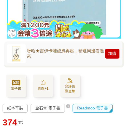
呀哈★吉伊卡哇旋風再起，精選周邊看過
加購
來
寫評價
電子書
喜歡+1
賺金幣
?
紙本平裝
金石堂 電子書
Readmoo 電子書
374
元