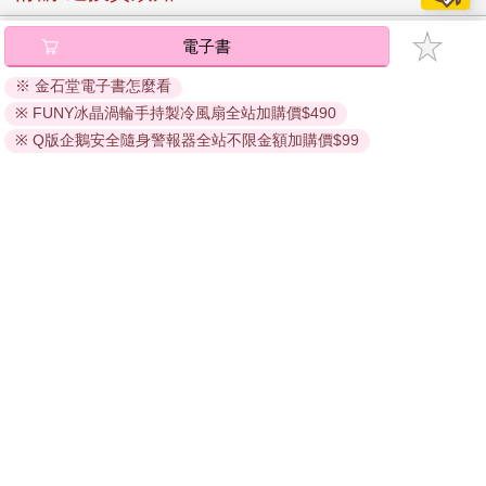
加入金石堂 LINE 官方帳號『完成綁定』，隨時掌握出貨動
態：
提醒您！！
金石堂及銀行均不會請您操作ATM! 如接獲電話要求您前往
ATM提款機，請不要聽從指示，以免受騙上當！
購買須知：
使用金石堂電子書服務即為同意
金石堂電子書服務條款
。
電子書分為「金石堂(線上閱讀+APP)」及「Readmoo(兌換
碼)」兩種：
將儲存於會員中心→電子書服務「我的e書櫃」，點選線上