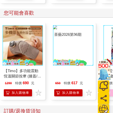
您可能會喜歡
【Timo】多功能震動
茶藝2026第96期
【電
恆溫關節按摩 (膝蓋/
4─
肩/手肘通用) 無線充電
期挑
690
617
特價
元
特價
元
特價
1290
650
加熱護膝 智能震動護
膝熱敷 【單入組】
加入購物車
加入購物車
訂購/退換貨須知