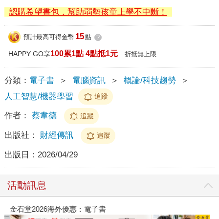
認購希望書包，幫助弱勢孩童上學不中斷！
15
預計最高可得金幣
點
?
100累1點 4點抵1元
HAPPY GO享
折抵無上限
分類：
電子書
＞
電腦資訊
＞
概論/科技趨勢
＞
人工智慧/機器學習
追蹤
作者：
蔡韋德
追蹤
出版社：
財經傳訊
追蹤
出版日：
2026/04/29
活動訊息
金石堂2026海外優惠：電子書