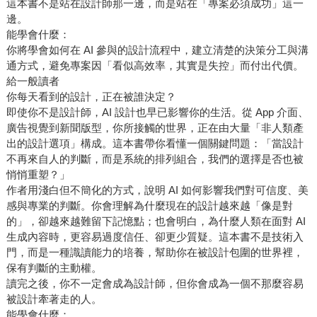
這本書不是站在設計師那一邊，而是站在「專案必須成功」這一
邊。
能學會什麼：
你將學會如何在 AI 參與的設計流程中，建立清楚的決策分工與溝
通方式，避免專案因「看似高效率，其實是失控」而付出代價。
給一般讀者
你每天看到的設計，正在被誰決定？
即使你不是設計師，AI 設計也早已影響你的生活。從 App 介面、
廣告視覺到新聞版型，你所接觸的世界，正在由大量「非人類產
出的設計選項」構成。這本書帶你看懂一個關鍵問題：「當設計
不再來自人的判斷，而是系統的排列組合，我們的選擇是否也被
悄悄重塑？」
作者用淺白但不簡化的方式，說明 AI 如何影響我們對可信度、美
感與專業的判斷。你會理解為什麼現在的設計越來越「像是對
的」，卻越來越難留下記憶點；也會明白，為什麼人類在面對 AI
生成內容時，更容易過度信任、卻更少質疑。這本書不是技術入
門，而是一種識讀能力的培養，幫助你在被設計包圍的世界裡，
保有判斷的主動權。
讀完之後，你不一定會成為設計師，但你會成為一個不那麼容易
被設計牽著走的人。
能學會什麼：