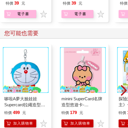
員帶著熱烈眼神擁抱我
員帶著熱烈眼神擁抱我
員帶
39
39
特價
元
特價
元
特價
～(第13話)
～(第01話)
～(第
電子書
電子書
您可能也需要
哆啦A夢大臉娃娃
minini SuperCard名牌
探險
Supercard拉繩造型悠
造型悠遊卡-
主》
遊卡【受託代銷】
chonini【受託代銷】
499
179
特價
元
特價
元
特價
加入購物車
加入購物車