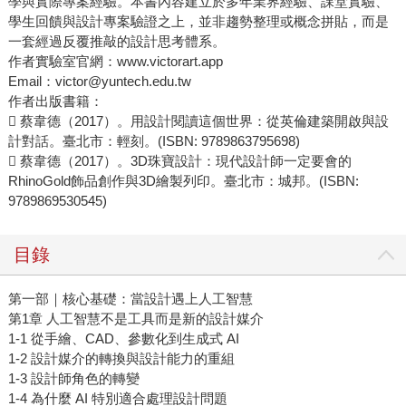
學與實際專案經驗。本書內容建立於多年業界經驗、課堂實驗、
學生回饋與設計專案驗證之上，並非趨勢整理或概念拼貼，而是
一套經過反覆推敲的設計思考體系。
作者實驗室官網：www.victorart.app
Email：victor@yuntech.edu.tw
作者出版書籍：
 蔡韋德（2017）。用設計閱讀這個世界：從英倫建築開啟與設
計對話。臺北市：輕刻。(ISBN: 9789863795698)
 蔡韋德（2017）。3D珠寶設計：現代設計師一定要會的
RhinoGold飾品創作與3D繪製列印。臺北市：城邦。(ISBN:
9789869530545)
目錄
第一部｜核心基礎：當設計遇上人工智慧
第1章 人工智慧不是工具而是新的設計媒介
1-1 從手繪、CAD、參數化到生成式 AI
1-2 設計媒介的轉換與設計能力的重組
1-3 設計師角色的轉變
1-4 為什麼 AI 特別適合處理設計問題