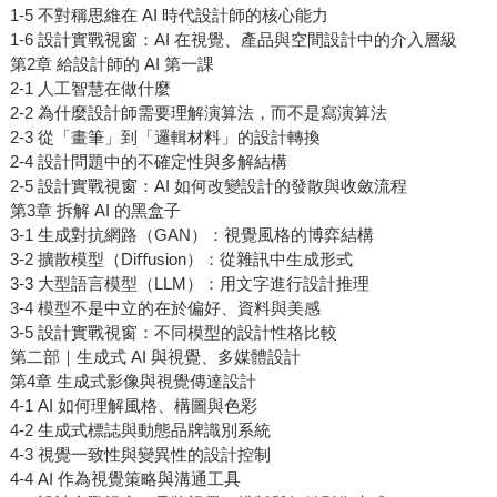
1-5 不對稱思維在 AI 時代設計師的核心能力
1-6 設計實戰視窗：AI 在視覺、產品與空間設計中的介入層級
第2章 給設計師的 AI 第一課
2-1 人工智慧在做什麼
2-2 為什麼設計師需要理解演算法，而不是寫演算法
2-3 從「畫筆」到「邏輯材料」的設計轉換
2-4 設計問題中的不確定性與多解結構
2-5 設計實戰視窗：AI 如何改變設計的發散與收斂流程
第3章 拆解 AI 的黑盒子
3-1 生成對抗網路（GAN）：視覺風格的博弈結構
3-2 擴散模型（Diﬀusion）：從雜訊中生成形式
3-3 大型語言模型（LLM）：用文字進行設計推理
3-4 模型不是中立的在於偏好、資料與美感
3-5 設計實戰視窗：不同模型的設計性格比較
第二部｜生成式 AI 與視覺、多媒體設計
第4章 生成式影像與視覺傳達設計
4-1 AI 如何理解風格、構圖與色彩
4-2 生成式標誌與動態品牌識別系統
4-3 視覺一致性與變異性的設計控制
4-4 AI 作為視覺策略與溝通工具