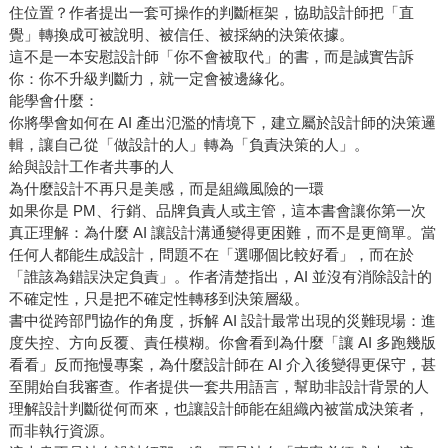
住位置？作者提出一套可操作的判斷框架，協助設計師把「直
覺」轉換成可被說明、被信任、被採納的決策依據。
這不是一本安慰設計師「你不會被取代」的書，而是誠實告訴
你：你不升級判斷力，就一定會被邊緣化。
能學會什麼：
你將學會如何在 AI 產出氾濫的情境下，建立屬於設計師的決策邏
輯，讓自己從「做設計的人」轉為「負責決策的人」。
給與設計工作者共事的人
為什麼設計不再只是美感，而是組織風險的一環
如果你是 PM、行銷、品牌負責人或主管，這本書會讓你第一次
真正理解：為什麼 AI 讓設計溝通變得更困難，而不是更簡單。當
任何人都能生成設計，問題不在「選哪個比較好看」，而在於
「誰該為錯誤決定負責」。作者清楚指出，AI 並沒有消除設計的
不確定性，只是把不確定性轉移到決策層級。
書中從跨部門協作的角度，拆解 AI 設計最常出現的災難現場：進
度失控、方向反覆、責任模糊。你會看到為什麼「讓 AI 多跑幾版
看看」反而拖慢專案，為什麼設計師在 AI 介入後變得更保守，甚
至開始自我審查。作者提供一套共用語言，幫助非設計背景的人
理解設計判斷從何而來，也讓設計師能在組織內被當成決策者，
而非執行資源。