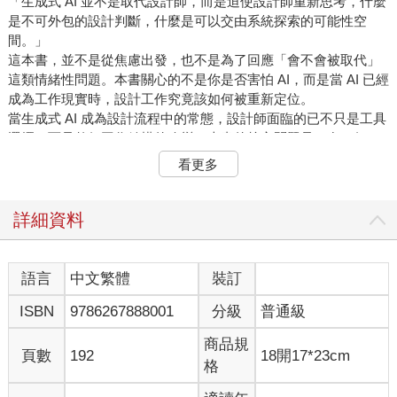
「生成式 AI 並不是取代設計師，而是迫使設計師重新思考，什麼
是不可外包的設計判斷，什麼是可以交由系統探索的可能性空
間。」
這本書，並不是從焦慮出發，也不是為了回應「會不會被取代」
這類情緒性問題。本書關心的不是你是否害怕 AI，而是當 AI 已經
成為工作現實時，設計工作究竟該如何被重新定位。
當生成式 AI 成為設計流程中的常態，設計師面臨的已不只是工具
選擇，而是整個工作結構的改變。本書的核心問題是：在一個
「生成、變體與模擬都可以被系統大量完成」的環境下，設計師
看更多
每天究竟應該做哪些事情？哪些工作值得人類投入時間？哪些任
務應該被明確外包給系統？
本書並不將 AI 視為靈感來源或效率工具，而是將其視為一種新的
詳細資料
設計媒介與工作夥伴。透過重新拆解設計流程，本書嘗試為設計
工作者建立一套可實際操作的工作指南，協助設計師在 AI 參與的
情境下，清楚分辨「人該做什麼、系統該做什麼，以及如何協
語言
中文繁體
裝訂
作」。
ISBN
9786267888001
分級
普通級
以下四個重點，構成了本書作為 AI 時代設計工作指南的核心結
構。
商品規
一、設計工作的重心轉移：從產出形式到管理流程
頁數
192
18開17*23cm
格
本書首先指出，生成式 AI 改變的並不是設計的本質，而是設計工
作的分工方式。當形式生成、風格變化與初步完成度可以由系統