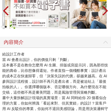
內容簡介
給設計工作者
當 AI 會產出設計，你的價值只剩「判斷」
這本書不是在教你怎麼用 AI 生圖、排版或寫提示詞，因為那些技
能的壽命，比你想像得還短。作者直指一個殘酷事實：設計產出
的成本正在快速歸零，但「決策失誤的代價」卻越來越高。在 AI
參與設計流程後，設計師不再只是產出者，而是被迫站上「最後
拍板的人」。你選擇哪個版本、否定哪個方向、為什麼現在不能
交稿，這些都不再是審美問題，而是風險管理與策略判斷。
書中大量拆解設計現場的真實場景：當 AI 同時給你 20 個看似合
理的方案，你如何辨識「看起來對、但其實錯」的設計？當客戶
用 AI 反駁你的專業，你如何不退回美感辯論，而是用決策邏輯守