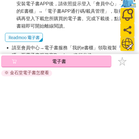
安裝電子書APP後，請依照提示登入「會員中心」→「我
的E書櫃」→「電子書APP通行碼/載具管理」，取得通行
碼再登入下載您所購買的電子書。完成下載後，點選任一
書籍即可開始離線閱讀。
請至會員中心→電子書服務「我的e書櫃」領取複製『兌換
碼』至電子書服務商Readmoo進行兌換。
電子書
退換貨須知：
※ 金石堂電子書怎麼看
因版權保護，您在金石堂所購買的電子書僅能以金石堂專屬
的閱讀軟體開啟閱讀，無法以其他閱讀器或直接下載檔案。
依據「消費者保護法」第19條及行政院消費者保護處公告之
「通訊交易解除權合理例外情事適用準則」，非以有形媒介
提供之數位內容或一經提供即為完成之線上服務，經消費者
事先同意始提供。（如：電子書、電子雜誌、下載版軟體、
虛擬商品…等），
不受「網購服務需提供七日鑑賞期」的限
制
。為維護您的權益，建議您先使用「試閱」功能後再付款
購買。