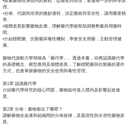
•探索藥物在身體內的旅程，從吸收到排泄，看懂每一步的科學原
理。
•分佈、代謝與排泄的微妙過程，決定藥效與安全性，讓用藥更精
準。
•個體差異影響藥物反應，理解藥代學能幫助調整劑量與用藥時
間。
•介紹標靶藥、仿製藥與毒性機制，學會安全用藥，主動管理健
康。
藥物代謝動力學簡稱為「藥代學」。透過本書，你將認識藥代學
的基礎概念、模型應用及個體差異，了解標靶藥與仿製藥的運作
方式，也會掌握藥物的安全使用與毒性管理。
第1章 認識藥代學
介紹藥代學研究的核心問題，藥物如何進入體內及影響起效速
度。
第2章 分佈：藥物都去了哪裡？
講解藥物在血液和組織間的分佈規律，及脂溶性與水溶性藥物差
異。