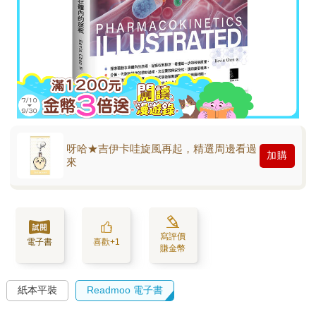
呀哈★吉伊卡哇旋風再起，精選周邊看過
加購
來
寫評價
電子書
喜歡+1
賺金幣
紙本平裝
Readmoo 電子書