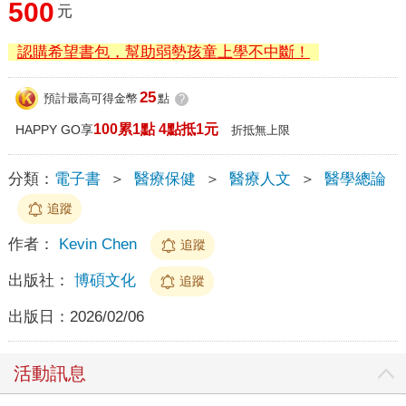
500
元
認購希望書包，幫助弱勢孩童上學不中斷！
25
預計最高可得金幣
點
?
100累1點 4點抵1元
HAPPY GO享
折抵無上限
分類：
電子書
＞
醫療保健
＞
醫療人文
＞
醫學總論
追蹤
作者：
Kevin Chen
追蹤
出版社：
博碩文化
追蹤
出版日：
2026/02/06
活動訊息