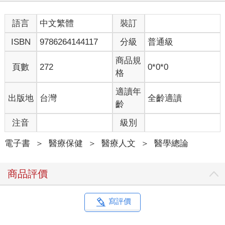
語言
中文繁體
裝訂
ISBN
9786264144117
分級
普通級
商品規
頁數
272
0*0*0
格
適讀年
出版地
台灣
全齡適讀
齡
注音
級別
電子書
＞
醫療保健
＞
醫療人文
＞
醫學總論
商品評價
寫評價