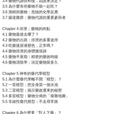
3.4 藥物代謝快和慢，由誰來決定？
3.5 為什麼有些藥物不能一起吃？
3.6 酒精與藥物：危險的化學反應
3.7 腸道菌群：藥物代謝的重要參與者
Chapter 4 排泄：藥物的終點
4.1 藥物最後去哪了？
4.2 藥物的出路：排泄的多重途徑
4.3 吃藥後尿液變色，正常嗎？
4.4 藥物排泄的身體微痕跡
4.5 藥物半衰期：精密的藥效時鐘
4.6 藥物清除率：決定藥物留多久
Chapter 5 神奇的藥代學模型
5.1 為什麼藥代學離不開「模型」？
5.2 一室模型：把全身當一個水池
5.3 二室模型：揭示藥效遲來的秘密
5.4 多室模型：藥物分佈的「複雜地圖」
5.5 非線性藥代模型：不走尋常路
Chapter 6 為什麼要「對人下藥」？