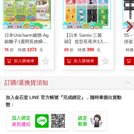
日本Unicharm嬌聯-Ag
【日本 Sanrio 三麗
55
銀離子1週間長效瞬吸
鷗】 造型長尾夾3入組
掛架 
乾爽寵物消臭大師貓尿
(8款可選) 凱蒂貓 Hello
1373
399
76
折
特價
元
69
折
特價
元
特價
墊20片/袋(大容量吸水
Kitty 庫洛米 布丁狗 酷
防滲漏貓尿布/可觀察
企鵝
加入購物車
加入購物車
尿色貓潔墊補充包/本
品不含貓砂盆)
訂購/退換貨須知
加入金石堂 LINE 官方帳號『完成綁定』，隨時掌握出貨動
態：