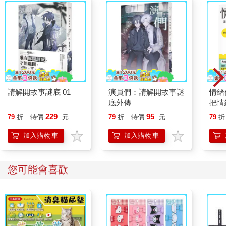
請解開故事謎底 01
演員們：請解開故事謎
情緒
底外傳
把情
誰都
229
95
79
折
特價
元
79
折
特價
元
79
折
加入購物車
加入購物車
您可能會喜歡