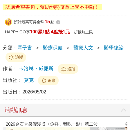
認購希望書包，幫助弱勢孩童上學不中斷！
15
預計最高可得金幣
點
?
100累1點 4點抵1元
HAPPY GO享
折抵無上限
分類：
電子書
＞
醫療保健
＞
醫療人文
＞
醫學總論
追蹤
作者：
卡洛琳・威廉斯
追蹤
出版社：
莫克
追蹤
出版日：
2026/05/02
活動訊息
2026金石堂暑假漫博〈你好，我吃一點〉第二波
金