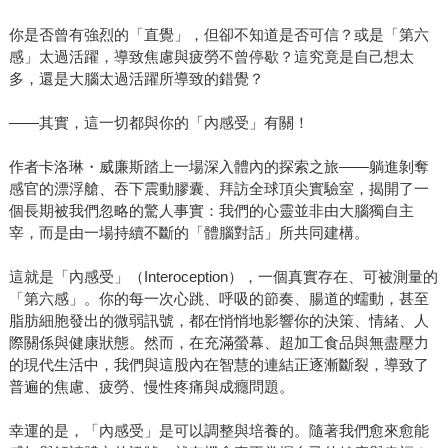
你是否曾有強烈的「直覺」，但卻不知道是否可信？或是「第六
感」太過活躍，導致焦慮與疲勞不曾停歇？這究竟是自己想太
多，還是大腦太過活躍所導致的錯覺？
——其實，這一切都與你的「內感受」有關！
作者卡洛琳・威廉斯踏上一場深入體內的探索之旅——躺進剝奪
感官的漂浮艙、吞下震動膠囊、拜訪全球頂尖實驗室，揭開了一
個長期被我們忽略的驚人事實：我們的心靈並非由大腦獨自主
宰，而是由一場持續不斷的「體腦對話」所共同建構。
這就是「內感受」（Interoception），一個真實存在、可被測量的
「第六感」。你的每一次心跳、呼吸的節奏、腸道的蠕動，甚至
脂肪細胞發出的微弱訊號，都在悄悄地影響你的決策、情緒、人
際關係與健康狀態。然而，在充滿螢幕、超加工食品與無盡壓力
的現代生活中，我們與這股內在智慧的連結正逐漸斷裂，導致了
普遍的焦慮、疲勞、慢性疼痛與成癮問題。
幸運的是，「內感受」是可以調整與培養的。隨著我們愈來愈能