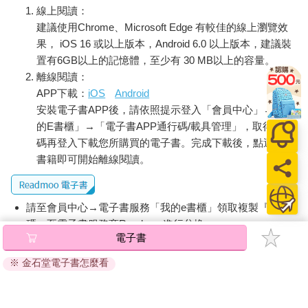
線上閱讀：
建議使用Chrome、Microsoft Edge 有較佳的線上瀏覽效
果， iOS 16 或以上版本，Android 6.0 以上版本，建議裝
置有6GB以上的記憶體，至少有 30 MB以上的容量。
離線閱讀：
APP下載：
iOS
Android
安裝電子書APP後，請依照提示登入「會員中心」→「我
的E書櫃」→「電子書APP通行碼/載具管理」，取得通行
碼再登入下載您所購買的電子書。完成下載後，點選任一
書籍即可開始離線閱讀。
請至會員中心→電子書服務「我的e書櫃」領取複製『兌換
碼』至電子書服務商Readmoo進行兌換。
電子書
退換貨須知：
※ 金石堂電子書怎麼看
因版權保護，您在金石堂所購買的電子書僅能以金石堂專屬
的閱讀軟體開啟閱讀，無法以其他閱讀器或直接下載檔案。
依據「消費者保護法」第19條及行政院消費者保護處公告之