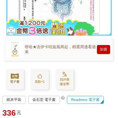
呀哈★吉伊卡哇旋風再起，精選周邊看過
加購
來
寫評價
電子書
喜歡+1
賺金幣
?
紙本平裝
金石堂 電子書
Readmoo 電子書
336
元