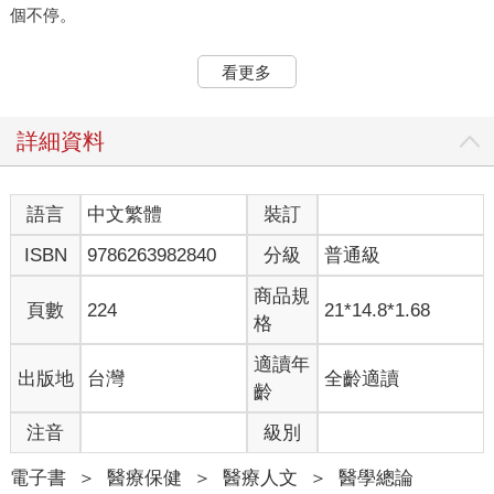
個不停。
這是我第一次體驗漂浮艙，它是強調「感覺剝奪」的體驗，一種
看更多
可以暫時脫離外在世界的方式。我當時不知道的是，隔絕外在環
境會讓我察覺到自己從沒發現的感知：內在感知。它不僅是我們
個人宇宙的中心，也是近幾十年來科學與醫學界崛起的重要概
詳細資料
念，可能會帶來更多幸福感、紓壓、提升活力，甚至為許多常見
但難以治療的身心疾病提供新的治療方式。
語言
中文繁體
裝訂
坦白說，這件事至今尚未受到關注，實在太令人驚訝。或許是因
ISBN
9786263982840
分級
普通級
為，儘管它或許能解決幾乎當今所有困擾我們的問題，它的名稱
卻沒能傳達它真正的震撼力。它叫做「內感受」，一種讓我們從
商品規
內在感知自身狀態的能力，也是大腦用以解讀來自體內各種訊號
頁數
224
21*14.8*1.68
格
與感受的總稱，例如心跳、飢餓、溫度、疲勞、活力、喜悅與痛
苦。這些訊號承載著關於我們現在與未來健康的重要線索，對生
適讀年
出版地
台灣
全齡適讀
存至關重要，因此大腦會將這些訊號置於我們所有經驗的核心。
齡
如果你可以不受這個名稱束縛，你將會發現一個嶄新而神秘的內
世界正等著你去探索。
注音
級別
在漂浮艙裡的一小時，開啟了我探索這個新世界的漫長旅程，讓
電子書
＞
醫療保健
＞
醫療人文
＞
醫學總論