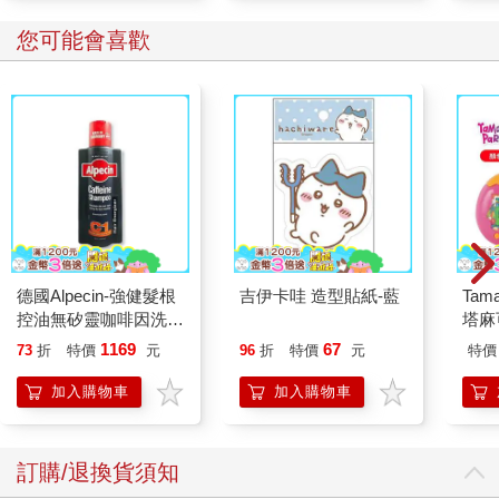
卻變得焦慮且脆弱；或呈現出一種難以言明的焦躁不安，讓人隱
約覺得哪裡不對勁。這些模糊的感覺難以歸因於特定身體部位，
您可能會喜歡
也難以描述，但無論我們是否察覺，它們依然強烈影響我們的想
法、行動與情緒。
出於一些我們尚未完全理解的原因，有些人的內感受比其他人更
敏銳。有人在靜靜坐著時能感受到胸口的心跳律動，有些人則無
法察覺；有人能及早察覺飢餓、輕微的肌肉緊繃，或是在真正感
到如廁緊迫前，就已察覺感知，而有些人，則在感到暈眩、無法
轉頭，或是急著找廁所時，才會意識到身體需求。
我們察覺身體訊號的能力存在差異，包括是否能清楚解讀這些訊
德國Alpecin-強健髮根
吉伊卡哇 造型貼紙-藍
Tam
號、是否信任這些身體訊號作為準確的資訊來源，以及注意力是
控油無矽靈咖啡因洗髮
塔麻
較聚焦在自身身體，還是外在世界。這些差異來自於基因與生活
凝露375ml/瓶-C1強健
園系
經驗的共同影響，進而影響我們的情商、同理心能力，甚至心理
1169
67
73
折
特價
元
96
折
特價
元
特價
髮根(護髮洗髮精/男士
地冰
健康、動機以及與神經多樣性（neurodivergence）相關的挑戰。
調理頭皮洗髮液/0矽靈
加入購物車
加入購物車
舉例來說，自閉症的感官敏感度可能會導致焦慮與不知所措，而
滋潤洗頭髮水/一般髮
情緒調節需要仰賴對身體訊息的感知與理解能力，自閉症面臨的
質適用)
這類困難也同樣出現在注意力不足過動症（Attention deficit and
hyperkinetic disorders, ADHD）中。
訂購/退換貨須知