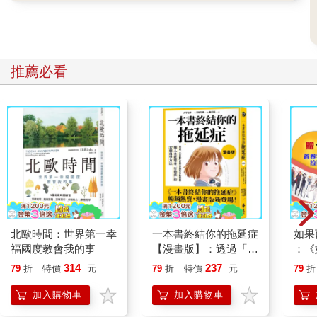
同，身體裡的內在感知通常只在必要時才會讓我們察覺。
我們不需要特別關注身體裡的器官與系統，舉例來說，我們的腎
臟、胰臟、肺臟會自行運作，受生理機制的調節與平衡，而我們
推薦必看
對此幾乎毫無所知。如果我們察覺到這些的存在，往往代表著身
體出現嚴重問題。大多數時候，我們可以完全不在意它們，希望
它們永遠不要發出警訊。
有些器官傳遞的訊息大多是靜悄悄地，但如果我們刻意留意，仍
然可以察覺它們的存在。不過，我們大多只會在它們刻意發出訊
號時才會察覺，而這通常意味著需要立刻採取行動。我們的心跳
最為明顯，而對肺臟擴張與收縮的感知，以及腸道與膀胱的飽脹
和空虛感，也遵循相同模式。這不全然是「不用聯絡我們，我們
會主動找你」的情況，更像是「歡迎你隨時與我們聯絡，但如果
有重要的事，我們會主動通知你」。
北歐時間：世界第一幸
一本書終結你的拖延症
如果
福國度教會我的事
【漫畫版】：透過「小
：《
介於這兩種極端之間的，是那些低調、幾乎無法察覺的感知，它
行動」打開大腦的行動
喵》
314
237
79
折
特價
元
79
折
特價
元
79
折
們構成內心感受與直覺的基礎，形塑出內感受研究先驅巴德．克
開關，懶人也能變身
【首
雷格（Bud Craig）所稱的「我此刻的感受」。它可能表現為一種
「行動派」的37個科
加入購物車
加入購物車
模糊的溫暖與安全感；也可能某天讓人感到強大而自信，但隔天
學方法