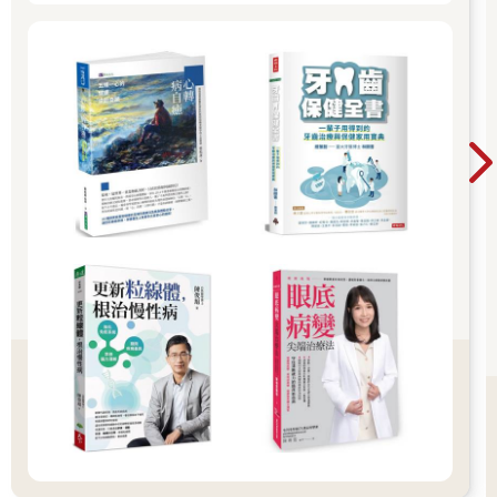
憑藉一些巧妙的實驗與科技的創意應用，科學家已經開發出測量
並調整內在訊號的方法，而且能在即時狀態下將這些訊號與我們
的心理活動關聯起來。這些新方法揭露了一些重要見解：首先，
這種「第六感」不僅確實存在，而且是基於可測量的身體感知與
大腦之間的訊號傳遞。其次，某些人對這種感知的敏銳度高於他
人，進而影響調節情緒、人際互動與決策方式。第三，研究證
實，這種感知能力可透過訓練與特定干預方式加以提升。
這對我們理解大腦的重要性難以言喻，首先，它打破了神經科學
與醫學中的常見觀點，也就是所有思維與感受活動僅限於大腦。
內感受並非要削弱大腦的重要性，而是讓我們意識到，大腦的運
作必須放在整個身體系統中理解，並仰賴雙向流動的無數訊號通
道。從這個觀點來看，大腦不再被視為單一主宰，而是與身體平
等合作的夥伴，透過與身體密切合作才能維持生命與健康。
你感覺得到嗎？
當你讀到這裡，或許會開始懷疑自己是否真的擁有這種第六感。
如果你有這樣的疑問，這完全正常。與我們熟悉的外在感官不