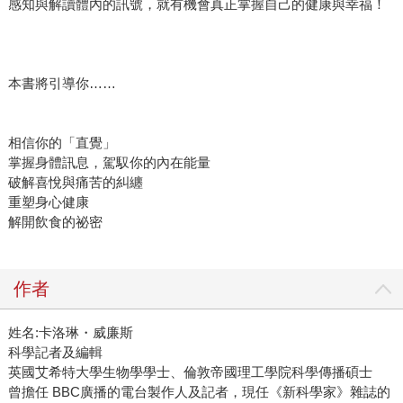
感知與解讀體內的訊號，就有機會真正掌握自己的健康與幸福！
本書將引導你……
相信你的「直覺」
掌握身體訊息，駕馭你的內在能量
破解喜悅與痛苦的糾纏
重塑身心健康
解開飲食的祕密
作者
姓名:卡洛琳・威廉斯
科學記者及編輯
英國艾希特大學生物學學士、倫敦帝國理工學院科學傳播碩士
曾擔任 BBC廣播的電台製作人及記者，現任《新科學家》雜誌的