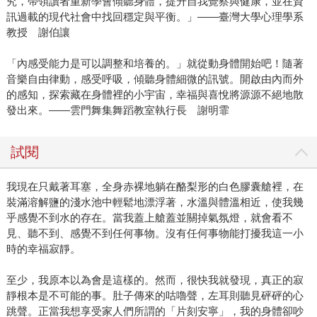
究，帶領讀者重新學會傾聽身體，提升自我覺察與健康，並在資
訊過載的現代社會中找回穩定與平衡。」——臺灣大學心理學系
教授 謝伯讓
「內感受能力是可以調整和培養的。」就從動身體開始吧！隨著
音樂自由律動，感受呼吸，傾聽身體細微的訊號。開啟由內而外
的感知，探索藏在身體裡的小宇宙，幸福與喜悅將源源不絕地散
發出來。——雲門舞集舞蹈教室執行長 謝明霏
試閱
我現在只戴著耳塞，全身赤裸地躺在酪梨形的白色膠囊艙裡，在
裝滿溶解鹽的淺水池中輕鬆地漂浮著，水溫與體溫相近，使我幾
乎感覺不到水的存在。當我蓋上艙蓋並關掉氣氛燈，就會看不
見、聽不到、感覺不到任何事物。沒有任何事物能打擾我這一小
時的幸福寂靜。
至少，我原本以為會是這樣的。然而，很快我就發現，真正的寂
靜根本是不可能的事。肚子傳來的咕嚕聲，左耳則聽見砰砰的心
跳聲。正當我想享受家人們所謂的「片刻安寧」，我的身體卻吵