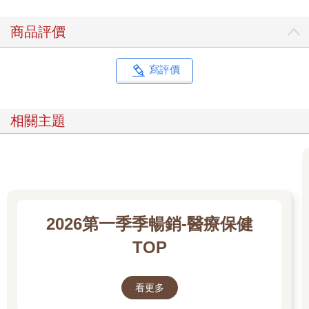
我在這一年裡橫越大陸、吞下震動膠囊，並花費無數時間傾聽自
己的心跳，只為了要瞭解這一切究竟如何影響我們的思維與感
商品評價
受。
簡短的回答是：影響深遠。我們的身體並不只是單純的生理機制
寫評價
運行，來自器官與組織的訊號和感知，逐漸被視為思維的基礎，
它們像是提供持續不斷的生理背景樂，影響我們每個思緒與感
覺，同時驅動著我們每個行動和欲望。根據許多研究，改善我們
相關主題
感知與解讀這些訊號的能力，不僅能深化對自己的理解，也能改
善我們與親近之人的關係，甚至有助於我們理解當今社會的重大
議題，尤其是看似日益加劇的政治與社會對立。近年來，冷靜理
性的討論逐漸被情緒化的爭吵與謾罵取代，尤其是社群媒體上，
許多言論的目的不在於讓人思考，而是讓人感受。如果我們缺乏
內感受的洞察力來解讀這一切，就很容易被情緒牽著走，而難以
辨別真相。
2026第一季季暢銷-醫療保健
TOP
仔細想想，我們似乎一直隱約覺得自己擁有某種內在感知，例如
傾聽內心、相信直覺，或是跟隨本能行事，即使我們無法具體說
明其中的原因，但這些概念對我們來說直覺上似乎是合理的。然
看更多
而，直到最近才找到方法來衡量這些感知是否真的有事實根據。