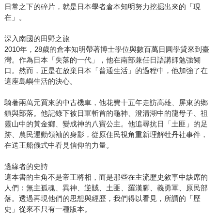
日常之下的碎片，就是日本學者倉本知明努力挖掘出來的「現
在」。
深入南國的田野之旅
2010年，28歲的倉本知明帶著博士學位與數百萬日圓學貸來到臺
灣。作為日本「失落的一代」，他在南部兼任日語講師勉強餬
口。然而，正是在放棄日本「普通生活」的過程中，他加強了在
這座島嶼生活的決心。
騎著兩萬元買來的中古機車，他花費十五年走訪高雄、屏東的鄉
鎮與部落。他記錄下被日軍斬首的龜神、澄清湖中的龍母子、祖
靈山中的黃金鄉、變成神的八寶公主。他追尋抗日「土匪」的足
跡、農民運動領袖的身影，從原住民視角重新理解牡丹社事件，
在送王船儀式中看見信仰的力量。
邊緣者的史詩
這本書的主角不是帝王將相，而是那些在主流歷史敘事中缺席的
人們：無主孤魂、異神、逆賊、土匪、羅漢腳、義勇軍、原民部
落。透過再現他們的思想與經歷，我們得以看見，所謂的「歷
史」從來不只有一種版本。