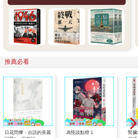
會出現的負面刻板印象。
我的筷子夾起碗中冒著熱氣的粄條，南臺灣的粄條也被稱為面帕
粄，正如字面意思，麵條如「面帕」（mièn-pà，手帕）般薄。一
直以來面對窮困與流浪的客家人不得不在生活條件嚴峻的地區生
活，職是之故鮮少有機會品嘗生鮮食品，從屢遭饑饉與戰亂的經
驗中，客家社會學習到有必要儲備能長期保存的食材，因此發展
出許多像粄條這樣的加工食品。
小吃店的電視正在播放「世界棒球經典賽」，但店內充滿常客們
的客語交談，甚至淹沒了中文的實況轉播聲音。以高雄市美濃區
推薦必看
為中心，棒球在南部客家人之間屬於人氣運動，至今為止也出現
過許多職棒選手。
老闆問我，接下來打算去哪裡？
「我打算往三地門方向去。」我邊向老闆遞過已變成赤褐色的五
十元硬幣邊回答。老闆擦著額頭上的汗珠，迅速回應道：「汽
油，記得加滿。因為番仔的山上吶，沒什麼可加油的地方。」
番仔（huan-á）。
這個意味著原住民的臺語，大概也包含著人種歧視的意義。當
然，客語中也有同樣的詞彙。
假黎（gǎ lǐ）。
日花閃爍：台語的美麗
為怪談點燈 1
腎臟