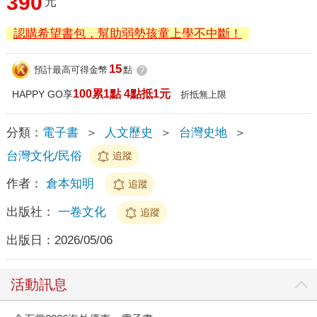
390
元
認購希望書包，幫助弱勢孩童上學不中斷！
15
預計最高可得金幣
點
?
100累1點 4點抵1元
HAPPY GO享
折抵無上限
分類：
電子書
＞
人文歷史
＞
台灣史地
＞
台灣文化/民俗
追蹤
作者：
倉本知明
追蹤
出版社：
一卷文化
追蹤
出版日：
2026/05/06
活動訊息