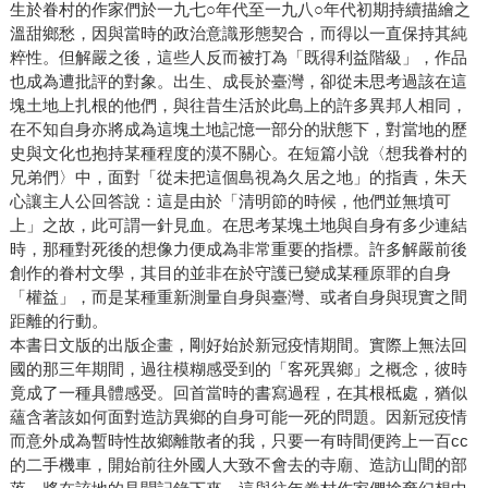
生於眷村的作家們於一九七○年代至一九八○年代初期持續描繪之
溫甜鄉愁，因與當時的政治意識形態契合，而得以一直保持其純
粹性。但解嚴之後，這些人反而被打為「既得利益階級」，作品
也成為遭批評的對象。出生、成長於臺灣，卻從未思考過該在這
塊土地上扎根的他們，與往昔生活於此島上的許多異邦人相同，
在不知自身亦將成為這塊土地記憶一部分的狀態下，對當地的歷
史與文化也抱持某種程度的漠不關心。在短篇小說〈想我眷村的
兄弟們〉中，面對「從未把這個島視為久居之地」的指責，朱天
心讓主人公回答說：這是由於「清明節的時候，他們並無墳可
上」之故，此可謂一針見血。在思考某塊土地與自身有多少連結
時，那種對死後的想像力便成為非常重要的指標。許多解嚴前後
創作的眷村文學，其目的並非在於守護已變成某種原罪的自身
「權益」，而是某種重新測量自身與臺灣、或者自身與現實之間
距離的行動。
本書日文版的出版企畫，剛好始於新冠疫情期間。實際上無法回
國的那三年期間，過往模糊感受到的「客死異鄉」之概念，彼時
竟成了一種具體感受。回首當時的書寫過程，在其根柢處，猶似
蘊含著該如何面對造訪異鄉的自身可能一死的問題。因新冠疫情
而意外成為暫時性故鄉離散者的我，只要一有時間便跨上一百cc
的二手機車，開始前往外國人大致不會去的寺廟、造訪山間的部