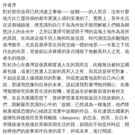
作者序
對於那些追尋已然消逝之事物——故鄉——的人而言，沒有什麼
地方比亡靈徘徊的都市更讓人感到安適的了。實際上，長年生活
在這個城鎮後，便意識到自己不知為何似乎能理解被人們稱為鄉
愁詩人的余光中，之所以選擇可眺望西子灣的這塊土地作為居所
的原因。在高雄這個不同人種和民族混居、時代潮流迅疾翻飛的
港灣都市，尤其容易孕育生與死交織一體的地景——乍看之下現
代化的街景，背後卻以赤裸裸的形式殘留下無數異邦人之死、或
者生的痕跡。
對於決心在臺灣這個異鄉度過人生的我而言，此種無法被特定國
家包攝，或者已然遭人忘卻的異邦人之死，與其說是研究對象，
不如說是讓人備感親切的對象。抑或更誠實地面對自己內心來
說，那讓我想像到自身的未來。談起讓我對臺灣抱持關心、在臺
灣展開研究與教育生涯的契機，便是誕生於解嚴前後的眷村文
學。在反共復國思想下，曾經夢想著某時能返回大陸故鄉的人
們，因解嚴而意識到心中的「故鄉」已然成為一種逸想，他們懷
抱著戒慎恐懼的心緒踏足現實中故鄉的作品，在在滲透出國家的
虛構性與後殖民世界裡離散（diaspora）的悲哀。然而，在日本
求職接連失敗後於異鄉長期生活的我，卻因此不知從何時起，開
始將他們的故事當作自身的當下、抑或未來，進行閱讀。