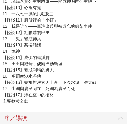
10 瑯嶠八寶公主的故事——變成神明的公主殿下
【怪談10】心裡有鬼
11 一八七一漂流民狂想曲
【怪談11】廁所裡的「小紅」
12 我是誰？——臺灣出兵與被遺忘的綁架事件
【怪談12】紅眼睛的巴里
13 「鬼」變成神兵
【怪談13】某樁婚姻
14 燒神
【怪談14】成佛的羅漢腳
15 土匪與觀音，偶爾巴勒斯坦
【怪談15】變成刺蝟的男人
16 福爾摩沙水滸傳
【怪談16】媽祖對決玄天上帝 下淡水溪鬥法大戰
17 生則與農民同在，死則為農民而死
【怪談17】浮在空中的棺材
主要參考文獻
序／導讀