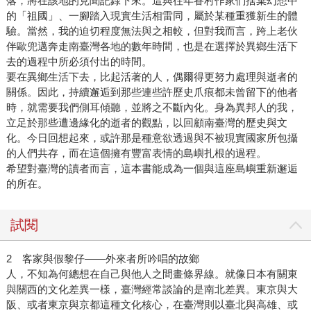
落，將在該地的見聞記錄下來。這與往年眷村作家們捨棄幻想中
的「祖國」、一腳踏入現實生活相雷同，屬於某種重獲新生的體
驗。當然，我的迫切程度無法與之相較，但對我而言，跨上老伙
伴歐兜邁奔走南臺灣各地的數年時間，也是在選擇於異鄉生活下
去的過程中所必須付出的時間。
要在異鄉生活下去，比起活著的人，偶爾得更努力處理與逝者的
關係。因此，持續邂逅到那些連些許歷史爪痕都未曾留下的他者
時，就需要我們側耳傾聽，並將之不斷內化。身為異邦人的我，
立足於那些遭邊緣化的逝者的觀點，以回顧南臺灣的歷史與文
化。今日回想起來，或許那是種意欲透過與不被現實國家所包攝
的人們共存，而在這個擁有豐富表情的島嶼扎根的過程。
希望對臺灣的讀者而言，這本書能成為一個與這座島嶼重新邂逅
的所在。
試閱
2 客家與假黎仔——外來者所吟唱的故鄉
人，不知為何總想在自己與他人之間畫條界線。就像日本有關東
與關西的文化差異一樣，臺灣經常談論的是南北差異。東京與大
阪、或者東京與京都這種文化核心，在臺灣則以臺北與高雄、或