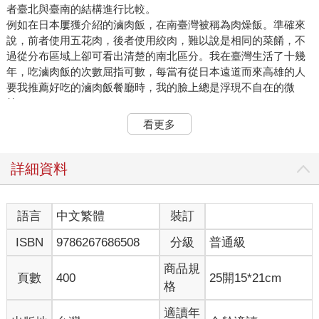
者臺北與臺南的結構進行比較。
例如在日本屢獲介紹的滷肉飯，在南臺灣被稱為肉燥飯。準確來
說，前者使用五花肉，後者使用絞肉，難以說是相同的菜餚，不
過從分布區域上卻可看出清楚的南北區分。我在臺灣生活了十幾
年，吃滷肉飯的次數屈指可數，每當有從日本遠道而來高雄的人
要我推薦好吃的滷肉飯餐廳時，我的臉上總是浮現不自在的微
笑。
在臺灣，以南北軸心談論南北文化差異，始於日本時代臺灣縱貫
看更多
鐵道開始營運。縱貫臺灣島南北的中央、玉山、阿里山、雪山、
海岸等五大山脈，由兩千多至三千公尺的群山構成，將此小島區
隔成東西兩部分。加上許多源自這些山脈的溪流將西部劃分成大
詳細資料
大小小的平原，長期以來南北移動皆相當困難。實際上在十九世
紀末，從臺北前往臺南需要三天的船期，而且還不是直航，得繞
道大陸廈門。直到被稱為文明利器、殖民地近代象徵的鐵道縱貫
語言
中文繁體
裝訂
此島為止。所謂臺灣的文化差異，與其關注南北，不如說東西差
ISBN
9786267686508
分級
普通級
別更加顯著。
實際上，當我跨上老夥伴從高雄市左營區經屏東平原，朝大武山
商品規
聳立的中央山脈南端奔馳時，無論如何都會感受到臺灣的文化差
頁數
400
25開15*21cm
格
異呈現東西分布的樣貌。沿著海岸或內陸的平原，建有許多閩南
的傳統寺廟。離開市區來到山岳地帶，則可見到客家人信仰的三
適讀年