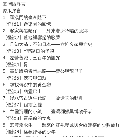
臺灣版序言
原版序言
1 羅漢門的皇帝陛下
【怪談1】遊樂園的回憶
2 客家與假黎仔——外來者所吟唱的故鄉
【怪談2】墓地裡響起的歌聲
3 只知大清，不知日本——六堆客家興亡史
【怪談3】Y型路口的怪談
4 左營舊城，三百年的詛咒
【怪談4】骨
5 高雄版勇者鬥惡龍——曹公與龍母子
【怪談5】俠盜與知縣
6 尋找傳說中的黃金鄉
【怪談6】幽靈巴士
7 浸水營古道年代記——被遺忘的動亂
【怪談7】祖靈之聲
8 亡靈沉睡的小鎮——臺灣獼猴與博物學者
【怪談8】電梯前的女鬼
9 荖濃溪求生——歸來的紅毛親戚與合縱連橫的少數族群
【怪談9】拯救部落的少年