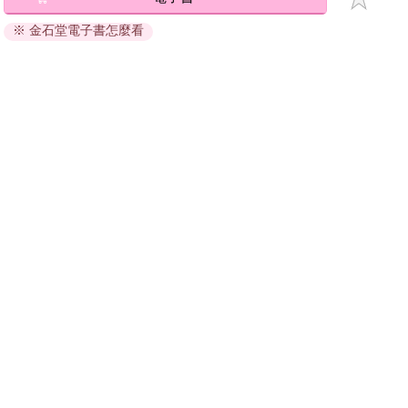
退換貨須知：
※ 金石堂電子書怎麼看
因版權保護，您在金石堂所購買的電子書僅能以金石堂專屬
的閱讀軟體開啟閱讀，無法以其他閱讀器或直接下載檔案。
依據「消費者保護法」第19條及行政院消費者保護處公告之
「通訊交易解除權合理例外情事適用準則」，非以有形媒介
提供之數位內容或一經提供即為完成之線上服務，經消費者
事先同意始提供。（如：電子書、電子雜誌、下載版軟體、
虛擬商品…等），
不受「網購服務需提供七日鑑賞期」的限
制
。為維護您的權益，建議您先使用「試閱」功能後再付款
購買。