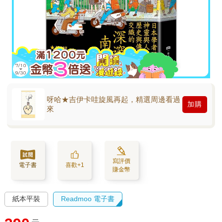
呀哈★吉伊卡哇旋風再起，精選周邊看過
加購
來
寫評價
電子書
喜歡+1
賺金幣
紙本平裝
Readmoo 電子書