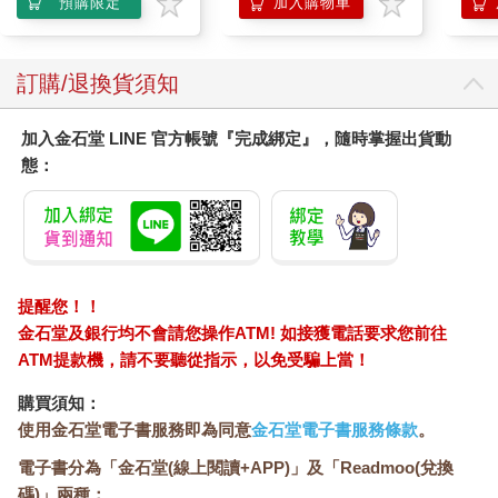
預購限定
加入購物車
地緣與血緣團結在一起乃是生存的重要手段。同時這當中也存在
著漫長歷史中反覆發生的衝突與融合，最終培養出來的混雜性
（hybridity）。
訂購/退換貨須知
在故事中「我」感受到的，是與祖母關係崩壞後帶來的恐懼。也
就是說，本應存在於客家／我們的世界裡的祖母，突然變回假黎
加入金石堂 LINE 官方帳號『完成綁定』，隨時掌握出貨動
／他們；自己所知的祖母，甚至可以說以為熟知祖母的「我」本
身，都有可能就此消失——「我」察覺到的即是如此的恐懼感。
態：
然而年幼的「我」，尚無力將如此複雜的情感化作語言，僅能以
哭泣來表達這股不安的感受。
第一次讀到這個故事的我，想起了平常連蟲子都不忍殺害的祖
父，某天突然乘興哼起了軍歌，讓我感到非常困惑的回憶。當
然，那時的我連那是軍歌都不知道，只是透過那首沒怎麼聽過的
提醒您！！
歌，感受到祖父變成我所不認識的「某種人」。直至今日依然記
金石堂及銀行均不會請您操作ATM! 如接獲電話要求您前往
得一直握著的祖父的手，似乎突然變成冰冷鐵棒的感覺。祖父以
ATM提款機，請不要聽從指示，以免受騙上當！
不明所以的眼光俯視著愛哭鬼的孫子，我則揮開祖父的手嚎啕大
哭。
購買須知：
使用金石堂電子書服務即為同意
金石堂電子書服務條款
。
電子書分為「金石堂(線上閱讀+APP)」及「Readmoo(兌換
碼)」兩種：