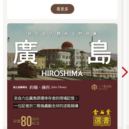
什麼力量驅動全球上億名男女，投入這場空前絕
人們被稱為「閩」南人，或也被稱為福佬人。最初定居此島的閩
看更多
後、影響至今的軍事衝突？我們站在世界和平的
南人中，來自福建省泉州地方者沿西部海岸居住，而來自漳州地
中心，就更應了解二戰帶來和平的那群人與那個
方者則散布在平原上。於是來自廣東省東部、較遲到來的客家人
理由。
只能往更偏遠的地區居住，或者在不利耕作的山麓上組建聚落。
在有臺灣府城臺南或縣城打狗的嘉南平原上，聚集著閩南人；客
家人則在更南方，流淌過屏東平原的下淡水溪東岸集居。因為屏
東平原的背後屹立著龐大的中央山脈，南臺灣的客家人生活圈極
度鄰接原住民生活的「番界」。
約占臺灣總人口十五％的客家人，被認為是一群不厭勞苦、鼓勵
質樸儉約、善於營商、至今人才輩出的族群。另一方面他們也背
負著極其頑固、獨善其身的吝嗇者等刻板印象，一直以來屢屢與
多數派的閩南人發生衝突。
某日，我與負責班級的學生共同進餐，某位學生拿出一個菜色特
別簡樸的便當，其他同學邊竊笑邊說：「老師，這傢伙是客家人
唷。」我一時不解其意，直覺以為他們指的大概是傳統客家料理
之類，所以一直盯著那個扭曲的塑膠便當盒看。
「這些傢伙想說的是：客家人很小氣啊。」
從他們的笑容中，我頓悟到。即便同樣很節省，但他卻因為是客
家人而遭到揶揄。無論在世界何處都被視為 「客」（外人）的客
家人，即便在臺灣這個民族的熔爐，也難以逃脫所有移民社會都