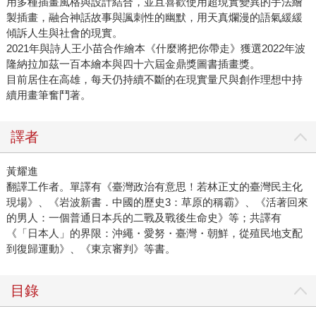
用多種插畫風格與設計結合，並且喜歡使用超現實變異的手法繪
製插畫，融合神話故事與諷刺性的幽默，用天真爛漫的語氣緩緩
傾訴人生與社會的現實。
2021年與詩人王小苗合作繪本《什麼將把你帶走》獲選2022年波
隆納拉加茲一百本繪本與四十六屆金鼎獎圖書插畫獎。
目前居住在高雄，每天仍持續不斷的在現實量尺與創作理想中持
續用畫筆奮鬥著。
譯者
黃耀進
翻譯工作者。單譯有《臺灣政治有意思！若林正丈的臺灣民主化
現場》、《岩波新書．中國的歷史3：草原的稱霸》、《活著回來
的男人：一個普通日本兵的二戰及戰後生命史》等；共譯有
《「日本人」的界限：沖繩・愛努・臺灣・朝鮮，從殖民地支配
到復歸運動》、《東京審判》等書。
目錄