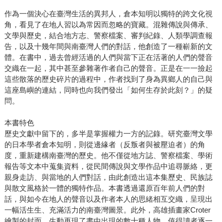
作為一個決心在臺灣生活的異邦人，倉本知明以獨特的跨文化視
角，看見了在地人習以為常因而忽略的寶藏。混雜傳說與傳承、
文學與歷史，結合地方志、警察檔案、審判紀錄、人類學調查報
告，以及十幾年間與南臺灣人們的對話，他創造了一種嶄新的文
體。在書中，過去曾經活過的人們與當下正在活著的人們的聲音
交織在一起，其中甚至參雜著作者自己的聲音。正是在一一撿起
這些散落的歷史碎片的過程中，作者找到了身為異鄉人的自己與
這座島嶼的連結，同時也向我們發出「如何生存於此刻？」的疑
問。
本書特色
歷史文獻中留下的，多半是掌握權力一方的記錄。研究臺灣文學
的日本學者倉本知明，則從邊緣者（反叛者與被壓迫者）的角
度，重新建構南臺灣的歷史。他不僅從地方誌、警察檔案、學術
報告等文本中蒐集資料，從民間傳說與文學作品中追尋脈絡，更
親身走訪、與當地的人們對話，由此創造出這本集歷史、民族誌
與散文風格於一體的獨特作品。本書透過還原百年前人們的對
話，與如今在地人的聲音以及作者本人的思緒相互交織，呈現出
一幅活生生、充滿活力的南臺灣圖景。此外，高雄插畫家Croter
繪製的封面，生動再現了書中出現的數十種人物，值得讀者逐一