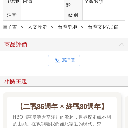
出版地
台灣
全齡適讀
山國王廟或義民廟。從此地再往西前進，就會出現平埔原住民大
齡
武壠族（大滿族）或馬卡道族信奉、被稱為「公廨」（Kuba）的
祠堂。而居住在宛若遮蔽平原般聳立的中央山脈山村之中，魯凱
注音
級別
族或排灣族的聚落則散布著充滿民族色彩的基督教教堂。
這種自西向東漸變的民族、文化與宗教差異，是南臺灣移民與原
電子書
＞
人文歷史
＞
台灣史地
＞
台灣文化/民俗
住民間長期不斷衝突與融合的歷史沉澱。每隔幾十分鐘就會出現
令人眼花撩亂的變化，色彩豐富的南臺灣地景，宛若透過手搖放
商品評價
映機放映風景般，滿溢著變換的躍動感，即便今日，對我而言始
終是比任何電影都更刺激的光景。
寫評價
當我在冷氣很弱的郊區小吃店，把筷子伸向如山般盛盤的空心菜
時，長得圓胖的小吃店老闆不知從何處走來問我從哪來。
「高雄（Ko-hiông）。我從左營（Tsó-iânn）來。」
相關主題
老闆聽到我夾雜著臺語與中文的回答，點點頭，用扔的把粄條丟
到桌上。粄條是以米製作、類似日本名古屋名產棊子麵（きしめ
ん）的食物，乃客家傳統料理之一。
屏東縣高樹鄉。外來者漫步在這個位於屏東市東北隅的小鎮時，
【二戰85週年 × 終戰80週年】
便顯得格外引人注目。老闆與坐在鄰桌貌似常客的人說話，從那
種獨特的聲調，我立刻察覺那是客家話。
HBO《諾曼第大空降》的源起，世界歷史繞不開
從十七世紀到十九世紀渡海來臺的中國移民浪潮中，大致可區分
的山頭。在戰爭離我們如此靠近的現代。究竟是
為閩南人與客家人。「閩」是福建省的簡稱，居住在該省南部的