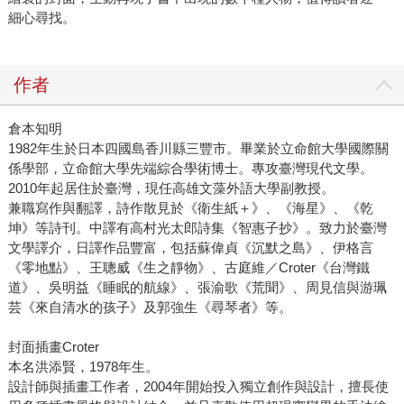
細心尋找。
作者
倉本知明
1982年生於日本四國島香川縣三豐市。畢業於立命館大學國際關
係學部，立命館大學先端綜合學術博士。專攻臺灣現代文學。
2010年起居住於臺灣，現任高雄文藻外語大學副教授。
兼職寫作與翻譯，詩作散見於《衛生紙＋》、《海星》、《乾
坤》等詩刊。中譯有高村光太郎詩集《智惠子抄》。致力於臺灣
文學譯介，日譯作品豐富，包括蘇偉貞《沉默之島》、伊格言
《零地點》、王聰威《生之靜物》、古庭維／Croter《台灣鐵
道》、吳明益《睡眠的航線》、張渝歌《荒聞》、周見信與游珮
芸《來自清水的孩子》及郭強生《尋琴者》等。
封面插畫Croter
本名洪添賢，1978年生。
設計師與插畫工作者，2004年開始投入獨立創作與設計，擅長使