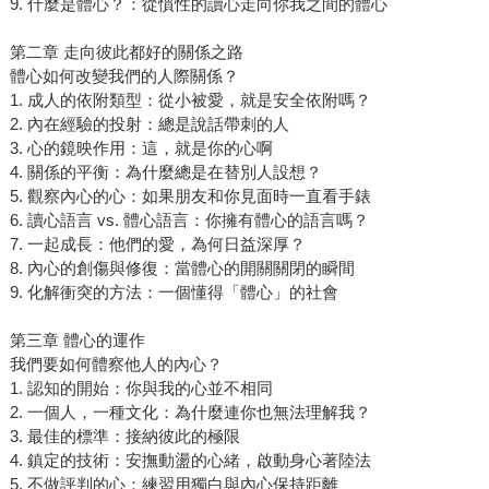
9. 什麼是體心？：從慣性的讀心走向你我之間的體心
第二章 走向彼此都好的關係之路
體心如何改變我們的人際關係？
1. 成人的依附類型：從小被愛，就是安全依附嗎？
2. 內在經驗的投射：總是說話帶刺的人
3. 心的鏡映作用：這，就是你的心啊
4. 關係的平衡：為什麼總是在替別人設想？
5. 觀察內心的心：如果朋友和你見面時一直看手錶
6. 讀心語言 vs. 體心語言：你擁有體心的語言嗎？
7. 一起成長：他們的愛，為何日益深厚？
8. 內心的創傷與修復：當體心的開關關閉的瞬間
9. 化解衝突的方法：一個懂得「體心」的社會
第三章 體心的運作
我們要如何體察他人的內心？
1. 認知的開始：你與我的心並不相同
2. 一個人，一種文化：為什麼連你也無法理解我？
3. 最佳的標準：接納彼此的極限
4. 鎮定的技術：安撫動盪的心緒，啟動身心著陸法
5. 不做評判的心：練習用獨白與內心保持距離