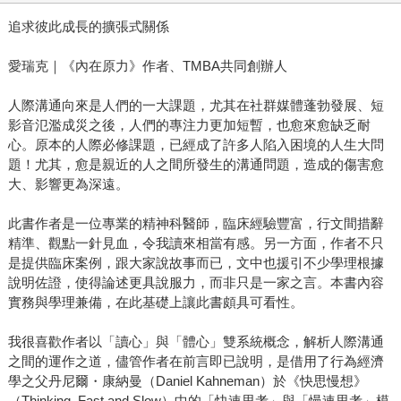
追求彼此成長的擴張式關係
愛瑞克｜《內在原力》作者、TMBA共同創辦人
人際溝通向來是人們的一大課題，尤其在社群媒體蓬勃發展、短
影音氾濫成災之後，人們的專注力更加短暫，也愈來愈缺乏耐
心。原本的人際必修課題，已經成了許多人陷入困境的人生大問
題！尤其，愈是親近的人之間所發生的溝通問題，造成的傷害愈
大、影響更為深遠。
此書作者是一位專業的精神科醫師，臨床經驗豐富，行文間措辭
精準、觀點一針見血，令我讀來相當有感。另一方面，作者不只
是提供臨床案例，跟大家說故事而已，文中也援引不少學理根據
說明佐證，使得論述更具說服力，而非只是一家之言。本書內容
實務與學理兼備，在此基礎上讓此書頗具可看性。
我很喜歡作者以「讀心」與「體心」雙系統概念，解析人際溝通
之間的運作之道，儘管作者在前言即已說明，是借用了行為經濟
學之父丹尼爾・康納曼（Daniel Kahneman）於《快思慢想》
（Thinking, Fast and Slow）中的「快速思考」與「慢速思考」模