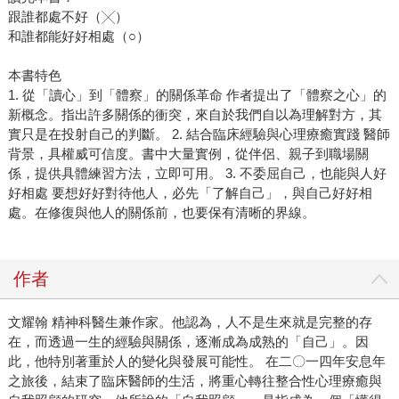
跟誰都處不好（╳）
和誰都能好好相處（○）
本書特色
1. 從「讀心」到「體察」的關係革命 作者提出了「體察之心」的
新概念。指出許多關係的衝突，來自於我們自以為理解對方，其
實只是在投射自己的判斷。 2. 結合臨床經驗與心理療癒實踐 醫師
背景，具權威可信度。書中大量實例，從伴侶、親子到職場關
係，提供具體練習方法，立即可用。 3. 不委屈自己，也能與人好
好相處 要想好好對待他人，必先「了解自己」，與自己好好相
處。在修復與他人的關係前，也要保有清晰的界線。
作者
文耀翰 精神科醫生兼作家。他認為，人不是生來就是完整的存
在，而透過一生的經驗與關係，逐漸成為成熟的「自己」。因
此，他特別著重於人的變化與發展可能性。 在二〇一四年安息年
之旅後，結束了臨床醫師的生活，將重心轉往整合性心理療癒與