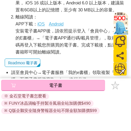
果， iOS 16 或以上版本，Android 6.0 以上版本，建議裝
廉・伊克斯（William Ickes）理論中可能指涉「同理心」或「理
置有6GB以上的記憶體，至少有 30 MB以上的容量。
解能力」相似，但在本書中並不等同於共情或理解。請務必注
離線閱讀：
意，這裡的「讀心」是指「憑感覺與猜測，武斷地判斷他人話語
APP下載：
iOS
Android
與行動意圖的行為」，「體心」是指將人心放在關係的中心，以
安裝電子書APP後，請依照提示登入「會員中心」→「我
此建立互動狀態。 唯有能夠體心，心與心才能真正相遇，才能夠
的E書櫃」→「電子書APP通行碼/載具管理」，取得通行
加深彼此之間的關係。 「人是有『心』的」 「人與人的心必須相
遇」 「唯有透過體心，才能更加深化關係」 這些，就是我希望透
碼再登入下載您所購買的電子書。完成下載後，點選任一
過這本書，向讀者們傳遞的話，我們是有「心」的，也許你的心
書籍即可開始離線閱讀。
與我的心並不同，但心與心之間終究渴望相連，我們不只渴望身
體的擁抱，也渴望心的擁抱。
請至會員中心→電子書服務「我的e書櫃」領取複製『兌換
碼』至電子書服務商Readmoo進行兌換。
電子書
退換貨須知：
※ 金石堂電子書怎麼看
因版權保護，您在金石堂所購買的電子書僅能以金石堂專屬
※ FUNY冰晶渦輪手持製冷風扇全站加購價$490
的閱讀軟體開啟閱讀，無法以其他閱讀器或直接下載檔案。
依據「消費者保護法」第19條及行政院消費者保護處公告之
※ Q版企鵝安全隨身警報器全站不限金額加購價$99
「通訊交易解除權合理例外情事適用準則」，非以有形媒介
提供之數位內容或一經提供即為完成之線上服務，經消費者