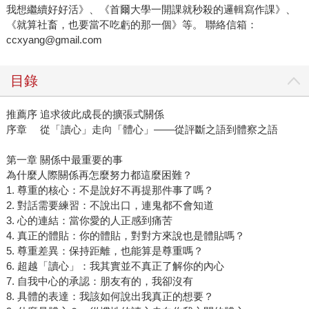
我想繼續好好活》、《首爾大學一開課就秒殺的邏輯寫作課》、
《就算社畜，也要當不吃虧的那一個》等。 聯絡信箱：
ccxyang@gmail.com
目錄
推薦序 追求彼此成長的擴張式關係
序章 從「讀心」走向「體心」——從評斷之語到體察之語
第一章 關係中最重要的事
為什麼人際關係再怎麼努力都這麼困難？
1. 尊重的核心：不是說好不再提那件事了嗎？
2. 對話需要練習：不說出口，連鬼都不會知道
3. 心的連結：當你愛的人正感到痛苦
4. 真正的體貼：你的體貼，對對方來說也是體貼嗎？
5. 尊重差異：保持距離，也能算是尊重嗎？
6. 超越「讀心」：我其實並不真正了解你的內心
7. 自我中心的承認：朋友有的，我卻沒有
8. 具體的表達：我該如何說出我真正的想要？