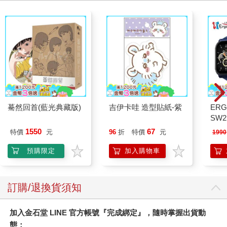
線」（boundary）的觀點來剖析人際關係，書中的重點在於，唯
有當「自我」與「他人」之間的心理界線是健康的，我們才能建
立良好的人際互動。在那本書裡，我曾簡單提到「體心」這個概
念，並強調了兩點重要性：一是如何在保護自我的同時，也能與
人進行良好的互動；二是在自我與關係之間，如何維持一種動態
平衡。但近年來，社會上流行的人際關係令我感到憂心，許多資
訊將所謂健康的界線核心誤解為「自我主張」與「劃清界線」，
強調的是保持距離與自我保護。也許正因如此，能夠分享親密感
的關係愈來愈少，感到孤立的人也變得愈來愈多，然而，再怎麼
驀然回首(藍光典藏版)
吉伊卡哇 造型貼紙-紫
ERG
困難，我們還是必須努力創造「雙方都感到美好」的關係。就像
SW2
魚無法因為水質混濁而離開水般，人也無法因為人際關係令自己
泳心
痛苦就完全逃離，這也正是當代社會，為何更加需要「體心」的
1550
67
特價
元
96
折
特價
元
1990
錶
原因。 創立「心智化治療」（Mentalization-Based Treatment,
預購限定
加入購物車
MBT）的精神分析學家彼得・福納吉（Peter Fonagy），將「心
智化」定義為「理解他人心理狀態的能力」。這本書可說是第一
本系統性介紹體心理論的大眾書籍，我希望透過本書說明，為什
麼體心能力是人際關係中的關鍵能力。同時，為了讓讀者能將心
訂購/退換貨須知
理學理論實際應用於自己的生活與人際互動中，我將多年來進行
的「體心工作坊」的方法與經驗也融入本書之中。 本書總共分為
加入金石堂 LINE 官方帳號『完成綁定』，隨時掌握出貨動
四章，第一章將探討「為什麼即使付出了努力也仍然覺得很難經
態：