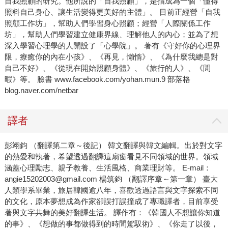
自我照顧的研究。他所說的「自我照顧」，是指成為一個「懂得
照料自己身心、讓生活變得更美好的主體」。 目前正經營「自我
照顧工作坊」，幫助人們學習身心照顧；經營「人際關係工作
坊」，幫助人們學習建立健康界線、理解他人的內心；並為了想
深入學習心理學的人開設了「心學院」。 著有《守好你的心理界
限，療癒你的內在小孩》、《再見，懶惰》、《為什麼我總是對
自己不好》、《從現在開始照顧身體》、《旅行的人》、《閒
暇》等。 臉書 www.facebook.com/yohan.mun.9 部落格
blog.naver.com/netbar
譯者
彭翊鈞 （翻譯第二章～後記） 韓文翻譯與韓文編輯。出於對文字
的熱愛和執著，希望透過翻譯這扇窗看見不同領域的世界。領域
涵蓋心理勵志、親子教養、生活風格、商業理財等。 E-mail：
angie15202003@gmail.com 楊筑鈞 （翻譯序章～第一章） 臺大
人類學系畢業，旅居韓國逾八年，喜歡透過語言與文字探索不同
的文化，原本夢想成為作家卻誤打誤撞成了專職譯者，目前享受
著與文字共舞的美好翻譯生活。 譯作有：《韓國人不想讓你知道
的事》、《想做的事都做得到的時間駕馭術》、《你走了以後，