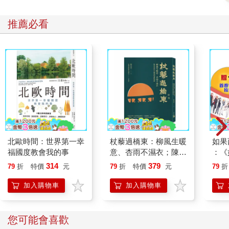
映在他們的語言中。他們的對話通常急躁、帶有判斷性與情緒
性，要不就是壓抑情緒、說出與內心相反的話。 相反地，能與孩
推薦必看
子建立穩定依附關係的父母、隨著時間更加相愛的伴侶、能互相
扶持的朋友、在職場上擅長溝通與合作的這些人，則不會輕易評
斷他人，而是會努力去理解對方的內心，他們不靠猜測或看人臉
色來推測，而是透過對話，觀察語言、行為、情境與脈絡來理解
對方的想法。 即使是親密關係中，他們也認為對方是一個與自己
擁有不同內心世界的獨立個體，因此他們會假設「自己可能不了
解對方的心」，並抱持「我想更了解對方」的態度。他們的對話
特徵是：謹慎、不輕率、不帶批判，並懷有真誠的好奇心。他們
能夠將內心的想法與外在表達保持一致，因為他們不僅試圖理解
他人，也會細細體察自己的內心。他們能察覺自己在關係中出現
了什麼樣的情緒與需求，也有能力清楚地表達「自己希望什
北歐時間：世界第一幸
杖藜過橋東：柳風生暖
如果
麼」，並引導對方能夠理解與回應。他們不會靠一味忍耐與犧牲
福國度教會我的事
意、杏雨不濕衣；陳亮
：《
獨自維繫關係，而是透過溝通與合作，一起打造出共生的關係。
恭談以心轉境的適齡漫
喵》
314
379
79
折
特價
元
79
折
特價
元
79
折
若在一段關係中，總是讓你感覺自己越來越渺小，那就不是一段
想
【首
健康的關係，真正良好的關係，應該是讓「我、你和我們」都能
加入購物車
加入購物車
有所成長的互相擴張式關係，而這正是「體心」所能實現的目
標。在認知學習中有 IQ（智商）的概念，那麼在人際關係中，則
需要一種稱為「關係智力」的能力，而關係智力的核心，就是體
您可能會喜歡
心能力。 2018年，我出版了《理解關係的時間》一書，從「界