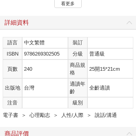
呢？ 「我不知道你那麼辛苦……你居然會想離開好不容易進去的
看更多
公司，到底發生什麼事了？」 這麼一來，對方或許就會感受到被
理解，進而願意談談到底是什麼原因讓他如此難熬。但這兩種回
應方式究竟差在哪裡？當然，是「用詞」不同。前者是評斷與建
詳細資料
議，後者則是同理與理解。為何面對相同的情境，我們所用的語
言會如此不同？因為語言不只是語言，有時我們會說出違心之
論，但大多數的時候，語言是源自內心的表達，因此若要改變我
語言
中文繁體
裝訂
們在人際關係中的說話方式，首先必須改變我們與他人建立關係
ISBN
9786269302505
分級
普通級
的心態。這兩類話語的根本差異，在於其背後的心理運作模式：
簡而言之，前者是「讀心」（mind reading）在運作，後者則是
商品規
「體心」（mentalization）在發揮作用。本書所說的「讀心」，
頁數
240
25開15*21cm
格
是指根據自己的感覺與推測來判斷對方的內心狀態；而「體心」
則是暫時放下批判，轉而關注對方的內心正發生什麼。因此，當
適讀年
出版地
台灣
全齡適讀
我們進入體心狀態，就不會再倉促地給予建議或批判，而能夠展
齡
開一場理解與共鳴的對話。 實際上，掌握他人內心狀態，是一種
與生存直接相關的問題。讓我們稍微想像一下，人類的祖先面臨
注音
級別
氣候變遷，被迫從樹上走向開闊的草原，此舉大大提高了生存的
風險。當時的草原上潛伏著無數掠食者，在這樣的環境中，我們
電子書
＞
心理勵志
＞
人性/人際
＞
說話/溝通
的祖先要如何確保安全？畢竟他們跑不快、力量也不強，更沒有
鋒利的牙齒與利爪。方法只有一個——團結起來。人類為了生
商品評價
存，不是選擇個體性的生存方式，而是選擇群體性的生存策略。