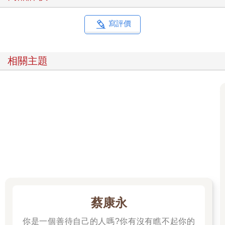
早期人類可能會拿著樹枝或石塊來防禦周圍，彼此緊密地團結在
一起行動。因為需要合作，他們開始建立階序制度，並透過眼
寫評價
神、表情、聲音與肢體語言來迅速讀取領袖的想法與意圖，進而
同步到行動上。在攸關生死的情境中，比起溝通與理解，快速的
判斷能力更為關鍵，這項能力的遺產，如今仍深深烙印在我們的
相關主題
大腦之中。我們並不會單純接受他人的話語與行動，而是會迅速
解讀其背後的意圖、需求與想法，僅憑一個眼神或表情，我們就
能立即判斷對方是敵是友。這種能力在語言尚未出現的時代，是
一種基於直覺與猜測來判斷他人內心的原始機制，便是所謂的
「讀心系統」，它的優點是快速，但準確性卻偏低。 然而，隨著
語言的誕生、人類開始定居生活、社會規模擴張至超越血緣的巨
大群體後，人際關係的樣貌也變得前所未有地複雜起來。內心的
感受與外在的表達變得不一致，當面說的話與背後說的話也可能
大相逕庭。人類不再僅為了生存與鬥爭而合作，更需要為了社會
共存與分工，進行更複雜且精細的合作。此時，奠基於語言的理
解與溝通逐漸取代了單靠感覺與猜測，我們需要一個新的系統來
辨識與理解他人的內心，這就是透過反思與對話來掌握他人心理
狀態的「體心系統」。比起讀心，雖然體心的運作速度較慢，但
蔡康永
準確性更高。它不只關注外在言語表現，還會細察語境與情境，
並從對話中獲得補充資訊。人類正是透過這兩種心智系統的進
你是一個善待自己的人嗎?你有沒有瞧不起你的