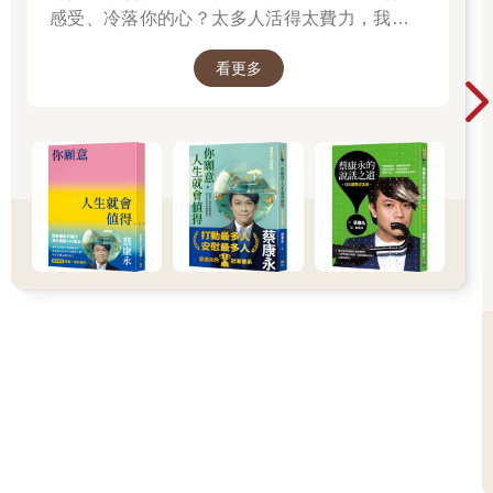
化，才建立起龐大的社會連結網絡。如果說讀心是早在人類起
感受、冷落你的心？太多人活得太費力，我想為
源、約五百至七百萬年前就開始運作的古老系統，那麼體心則是
大家、包括我自己，找到比較省力、又能活得更
在語言出現後、約三萬至五萬年前才逐漸形成的新系統，兩者是
看更多
舒服、也更滿足的方法。所以我寫了這本書。
互補關係。簡單來說，「讀心是快速的了解」、「體心是緩慢的
──蔡康永
理解」，只有當這兩種系統取得平衡，我們才能建立並維持健康
穩定的人際關係。 而在人際關係中遭遇困難的人，通常有以下兩
種情況：一是兩種系統都出現問題；二是只發展了讀心的系統，
卻未發展出體心的能力。這可能源於先天或後天的因素，例如患
有自閉症譜系障礙的人，天生在這兩套系統上就有缺損，因此無
法有效運用讀心與體心。而後天因素中，童年時期的負面經驗也
會阻礙體心系統的發展，如果兒童與青少年時期遭受過度壓力，
或在情感上被忽略，他們便無法自然培養出體心的能力，因為體
心的發展，需要他人的情感照顧與理解來作為養分。 來到諮商室
求助的人，並非對關係不在乎，或是不願意努力維繫關係，他們
往往比誰都更渴望良好的人際互動，也更努力想建立親密關係。
但問題出在哪呢？出在他們往往無法正確理解自己與他人的內
心。更嚴重的是，他們憑藉錯誤的讀心方式與他人互動，自以為
了解對方，實際上卻不懂。他們習慣只根據對方的言行表現來下
結論，也慣於將自己的感受視為事實。例如：「這個人不好，感
覺不對勁。」、「這人不錯，上次對我很好。」這樣的想法也反