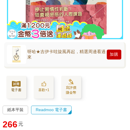
呀哈★吉伊卡哇旋風再起，精選周邊看過
加購
來
寫評價
電子書
喜歡+1
賺金幣
紙本平裝
Readmoo 電子書
266
元