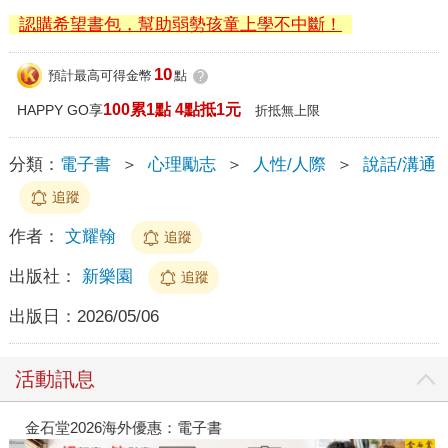
認購希望書包，幫助弱勢孩童上學不中斷！
10
預計最高可得金幣
點
?
100累1點 4點抵1元
HAPPY GO享
折抵無上限
分類：
電子書
＞
心理勵志
＞
人性/人際
＞
說話/溝通
追蹤
作者：
文耀翰
追蹤
出版社：
新樂園
追蹤
出版日：
2026/05/06
活動訊息
金石堂2026海外優惠：電子書