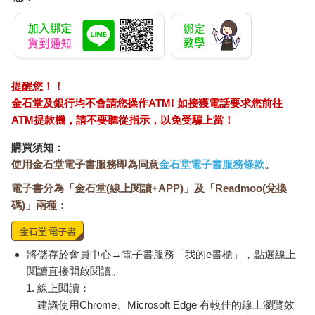
營人際關係」，透過這一點來說明體心是什麼、有多重要，以及
若在欠缺體心的狀態下投入的關懷與努力，有時會反而破壞關
係。第二章將介紹體心能力是如何發展的，並說明它對人際關係
產生什麼樣的影響，此外，本章節也會分析使用讀心與體心時，
語言表現的差異。第三章則聚焦在「如何才能讓體心正常運
作」，並介紹幾個關鍵條件，這些條件對發展體心能力與語言有
提醒您！！
著極其重要的作用。最後，第四章是「體心對話篇」，因為體心
金石堂及銀行均不會請您操作ATM! 如接獲電話要求您前往
不是憑直覺來「快速讀取對方的心理狀態」，而是透過好奇心與
ATM提款機，請不要聽從指示，以免受騙上當！
體察的語言，來主動理解對方內心。 還有幾件事情我想向讀者說
明，首先，本書在撰寫過程中，參考了彼得・福納吉博士及其團
購買須知：
隊在體心領域的重要著作與研究成果，但這些理論多聚焦於臨床
使用金石堂電子書服務即為同意
金石堂電子書服務條款
。
對象，例如人格障礙患者，應用範疇相對有限。因此，本書嘗試
電子書分為「金石堂(線上閱讀+APP)」及「Readmoo(兌換
將其擴展到一般人際關係中，在概念與練習方式上，與福納吉博
碼)」兩種：
士的版本可能略有不同。另外要特別提醒的是，對於經歷「依附
創傷」、體心資源極度匱乏的人來說，本書的效用會有所局限，
如果你屬於這類情況，請不要只單靠閱讀本書，而應尋求專業諮
商與系統化的訓練。其次，我所使用的「讀心」與「體心」雙系
將儲存於會員中心→電子書服務「我的e書櫃」，點選線上
統概念，是借用了行為經濟學之父丹尼爾・康納曼（Daniel
閱讀直接開啟閱讀。
Kahneman）於《快思慢想》（Thinking, Fast and Slow）中所區
線上閱讀：
分的「快速思考」與「慢速思考」模型，並將其對應至人際關係
建議使用Chrome、Microsoft Edge 有較佳的線上瀏覽效
的心智運作上。第三，本書所說的「讀心」一詞，雖然用詞與威