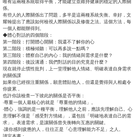
唯有這兩種系統取得平衡，才能建立並維持健康的穩定的人際關
係。
有些人的人際關係出了問題，多半是這兩種系統失衡。幸好，文
耀翰提出了應該如何檢視人際關係以及修復之法。這個方法，每
一個人都能辦得到。
◆體心對話的四個階段：
第一階段：打開體心開關：我還不了解你的心
第二階段：積極傾聽：可以再多說一點嗎？
第三階段：體察自己的內心：我的情緒與需求是什麼？
第四階段：後設溝通：我們對話的目的究竟是什麼？
現在就停止慣性批判，上一堂理解他人情緒、明確表達自身需求
的關係課
如果你已經很注重關係，願意體貼他人，但還是覺得與人相處令
你疲累，
也許你該檢查一下彼此的關係是否平衡：
‧尊重一個人最核心的就是「尊重他的情緒」。
‧體心，強調的是一種平衡，理解他人之前，應該先理解自己。心
意理解不僅是「感受對方情緒」，還包括「明確地表達自己的需
求」。表達需求，是讓關係曾失衡轉向互惠的關鍵。
‧讓你感到疲憊的人，往往正是「心意理解能力不足」之人。
讀完本書：