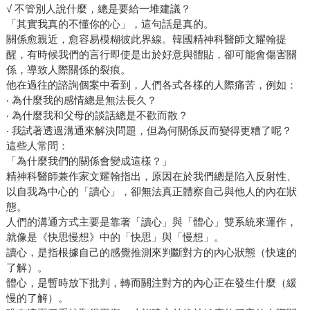
√ 不管別人說什麼，總是要給一堆建議？
「其實我真的不懂你的心」，這句話是真的。
關係愈親近，愈容易模糊彼此界線。韓國精神科醫師文耀翰提
醒，有時候我們的言行即使是出於好意與體貼，卻可能會傷害關
係，導致人際關係的裂痕。
他在過往的諮詢個案中看到，人們各式各樣的人際痛苦，例如：
‧ 為什麼我的感情總是無法長久？
‧ 為什麼我和父母的談話總是不歡而散？
‧ 我試著透過溝通來解決問題，但為何關係反而變得更糟了呢？
這些人常問：
「為什麼我們的關係會變成這樣？」
精神科醫師兼作家文耀翰指出，原因在於我們總是陷入反射性、
以自我為中心的「讀心」，卻無法真正體察自己與他人的內在狀
態。
人們的溝通方式主要是靠著「讀心」與「體心」雙系統來運作，
就像是《快思慢想》中的「快思」與「慢想」。
讀心，是指根據自己的感覺推測來判斷對方的內心狀態（快速的
了解）。
體心，是暫時放下批判，轉而關注對方的內心正在發生什麼（緩
慢的了解）。