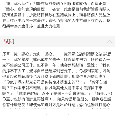
『我、你和我們』都能有所成長的互相擴張式關係，而這正是
『體心』所能實現的目標。」確實，此書是目前我所讀過有關人
際溝通書籍中，少數將目標放在整體成長上，而非將個人受益放
在目標正中心的一本著作，這恰巧與我的人生哲學不謀而合。我
很榮幸為此書作序、並且大力推薦！
試閱
序章 從「讀心」走向「體心」——從評斷之語到體察之語 試想
一下，你的摯友（或已成年的孩子）經過多年努力，終於進入一
家不錯的公司工作。但不到一年，他突然想辭職，還說：「我真
的撐不下去了，覺得自己已經累到想走了。」你感到震驚，因為
他看起來對辭職後也沒什麼明確的計畫，那麼你會怎麼回應？
「你瘋了嗎？那家公司是你拚命才擠進去的耶！」 「你不知道
嗎？工作本來就不輕鬆，你以為其他人是不累才選擇留下來
嗎？」 「你現在辭職，過不了幾個月一定會後悔。」 「好吧，那
你至少也該有個計畫再說啊！」 如果你是那位朋友，聽到這些話
會有什麼感受？即使你知道對方是出於好意，恐怕也難以打開心
房，說出真正的感受與掙扎，那麼，有沒有可能換個方式來回應