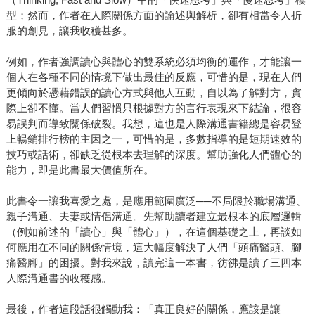
型；然而，作者在人際關係方面的論述與解析，卻有相當令人折
服的創見，讓我收穫甚多。
例如，作者強調讀心與體心的雙系統必須均衡的運作，才能讓一
個人在各種不同的情境下做出最佳的反應，可惜的是，現在人們
更傾向於憑藉錯誤的讀心方式與他人互動，自以為了解對方，實
際上卻不懂。當人們習慣只根據對方的言行表現來下結論，很容
易誤判而導致關係破裂。我想，這也是人際溝通書籍總是容易登
上暢銷排行榜的主因之一，可惜的是，多數指導的是短期速效的
技巧或話術，卻缺乏從根本去理解的深度。幫助強化人們體心的
能力，即是此書最大價值所在。
此書令一讓我喜愛之處，是應用範圍廣泛──不局限於職場溝通、
親子溝通、夫妻或情侶溝通。先幫助讀者建立最根本的底層邏輯
（例如前述的「讀心」與「體心」），在這個基礎之上，再談如
何應用在不同的關係情境，這大幅度解決了人們「頭痛醫頭、腳
痛醫腳」的困擾。對我來說，讀完這一本書，彷彿是讀了三四本
人際溝通書的收穫感。
最後，作者這段話很觸動我：「真正良好的關係，應該是讓