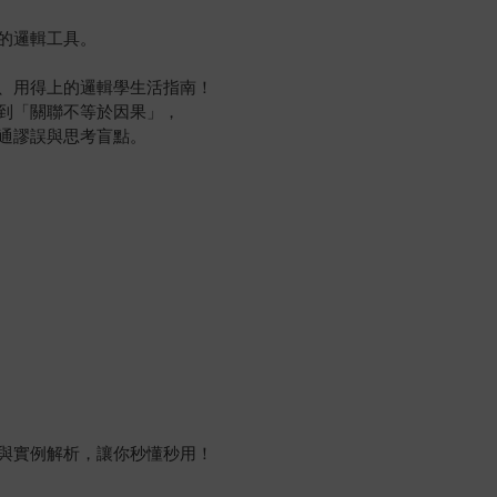
的邏輯工具。
、用得上的邏輯學生活指南！
到「關聯不等於因果」，
通謬誤與思考盲點。
與實例解析，讓你秒懂秒用！