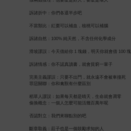
訴諸折中：你們各退半步吧
不當類比：紅棗可以補血，核桃可以補腦
訴諸自然：100% 純天然，不含任何化學成分
滑坡謬誤：今天借給你 1 塊錢，明天你就會借 100 
訴諸情感：你不認真讀書，就會貧窮一輩子
完美主義謬誤：只要不出門，就永遠不會被車撞死
罪惡關聯：你和禽獸有什麼區別
稻草人謬誤：如果每天都是晴天，生命就會凋零
偷換概念：一個人怎麼可能活幾百萬年呢
否認對立：我們來聊點別的吧
斷章取義：莊子也是一個鼓勵求知的人