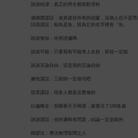
訴諸純潔：真正的男生都喜歡理科
連續體謬誤：就算拔掉所有的頭髮，這個人也不是禿
詞源謬誤：鯨魚是魚，因為它的名字裡有「魚」
訴諸無知：你有證據嗎
訴諸可能：只要我有可能考上名校，那就一定能
訴諸言論自由：這是我的言論自由
捆包謬誤：工程師一定很宅吧
從眾謬誤：很多人都是這麼做的
以偏概全：我爺爺天天喝酒，最後活了100多歲
訴諸謬誤：你的邏輯有問題，結論一定是錯的
歸謬法：專治無理取鬧之人