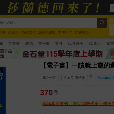
圭吾
楊双子
公益書包
16647續集
吉伊卡哇
通靈藥師
路邊攤新作
馬斯克
玩具總動員5
超慢跑
館
英文書
雜誌
電子書
文具
玩具親子
3C電玩
家
【電子書】一讀就上癮的
?
紙本平裝
金石堂 電子書
Readmoo
370
元
認購希望書包，幫助弱勢孩童上學不