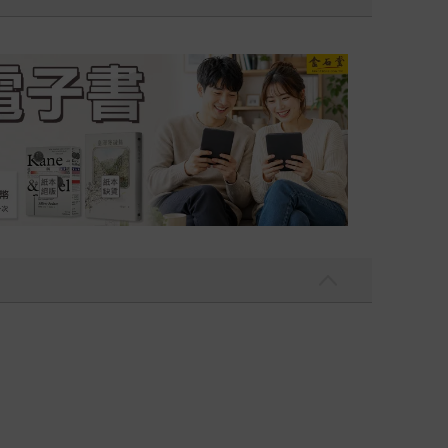
吃一點〉第二波
金石堂2026海