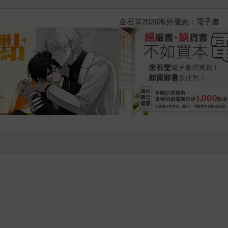
2026金石堂暑假漫博〈你好，我