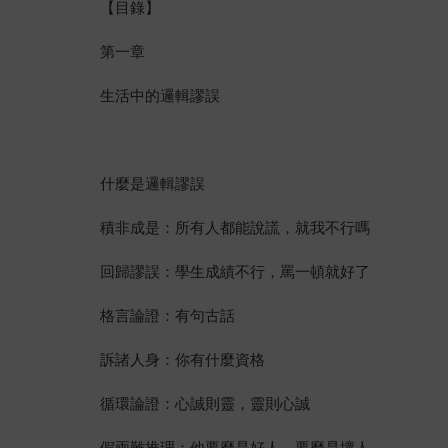
【目錄】
第一章
生活中的邏輯謬誤
什麼是邏輯謬誤
積非成是：所有人都能說謊，就我不行嗎
回歸謬誤：學生成績不行，罵一頓就好了
格言論證：有句古話
訴諸人身：你有什麼資格
循環論證：心誠則靈，靈則心誠
假兩難推理：他要麼是好人，要麼是壞人