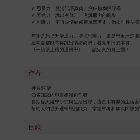
✔ 思辨力｜釐清話語真偽，突破模糊與誤導
✔ 表達力｜說出有條理、有說服力的觀點
✔ 判斷力｜不再被情緒或權威牽著走，做出理性決策
無論是想提升溝通力、增強思辨力，還是想更清楚地
這本書都能帶你跳出情緒旋渦，看見事情的本質。
《一讀就上癮的邏輯學》——讀完真的會上癮！
作者
姓名:阿健
知名知識內容自媒體創作者。
長期從思維學研究與生活出發，擅長用有趣的生活案
幫助人們提升邏輯思維能力，掌握思考和解決問題的
目錄