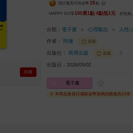
15
預計最高可得金幣
點
?
100累1點 4點抵1元
HAPPY GO享
折抵無
分類：
電子書
＞
心理勵志
＞
人性/
作者：
阿健
追蹤
出版社：
商周出版
追蹤
?
出版日：
2026/05/02
加購
電子書
※ 本商品會員日滿額金幣加碼回饋最高15倍