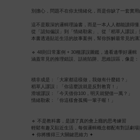
別擔心，問題不在你太情緒化，而是你缺了一套實用
這不是艱深的邏輯理論書，而是一本人人都能讀得懂
從「認知偏誤」到「情緒勒索」、從「稻草人謬誤」
本書透過貼近生活的故事案例，幫你拆解最常見的溝
🔹 48則日常案例 + 30種謬誤圖鑑，邊看邊學好邏輯
涵蓋常見的推理錯誤、話術陷阱、思維誤區，像是：
積非成是：「大家都這樣做，我做有什麼錯？」
稻草人謬誤：「你這麼說就是反對教育！」
滑坡謬誤：「今天借你100，明天就變借一萬？」
情緒勒索：「你這樣會孤獨一輩子喔！」
🔹 不是教科書，是讀了真的會上癮的思考練習
輕鬆有趣又貼近生活，每個邏輯概念都配有對話劇場
✦ 你將獲得三大關鍵思維力 ✦