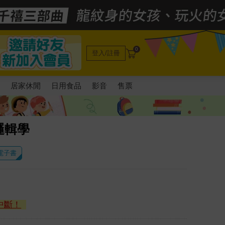
0
登入/註冊
電
居家休閒
日用食品
影音
售票
邏輯學
 電子書
中斷！