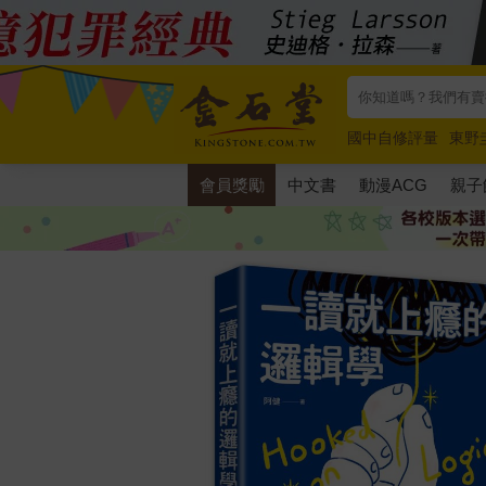
國中自修評量
東野
唯紅花綻放
奧德賽
會員獎勵
中文書
動漫ACG
親子