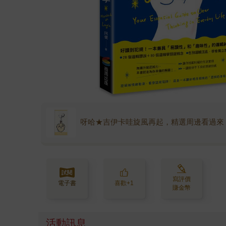
呀哈★吉伊卡哇旋風再起，精選周邊看過來
寫評價
電子書
喜歡+1
賺金幣
活動訊息