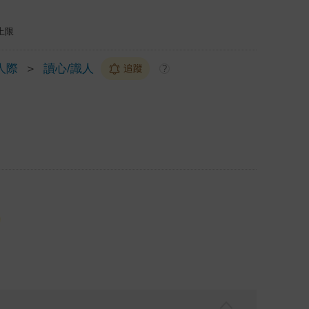
上限
人際
＞
讀心/識人
追蹤
?