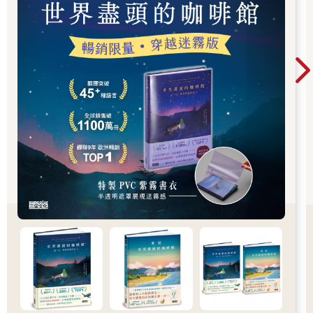
而如今，父母親兩人皆已年老，自然更不可能離婚了。
小時候，我的願望是雙親和睦共處，家境貧寒還都沒關係。之
後，我發現這個願望太過奢侈，我漸漸將它調整為「希望父母離
婚」。這是一個隱秘的、無法宣之於口的願望，因為這可能會擊
潰我父母這麼多年自我感動式的付出。
是啊，很多父母聲稱「為了孩子不能離婚」，但其實是為了彰顯
自己「偉大、高尚、為孩子做出了犧牲」的私心，其實根本就是
因為自己不敢離婚才找兒女做擋箭牌。這種把孩子當作彰顯自己
道德、掩飾自己懦弱的工具的行為，我不忍心戳穿。
不過幸好，我沒有走上父母的老路，一旦發現跟前夫無法繼續走
下去，我立馬當機立斷地離婚。不再踏上父母走過的錯路，徹底
阻斷家庭悲劇的輪迴。