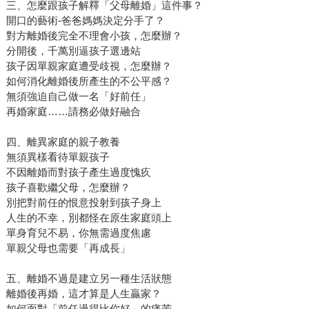
三、怎麼跟孩子解釋「父母離婚」這件事？
開口的藝術-爸爸媽媽決定分手了？
對方離婚後完全不理會小孩，怎麼辦？
分開後，千萬別逼孩子選邊站
孩子因單親家庭遭受歧視，怎麼辦？
如何消化離婚後所產生的不公平感？
無須強迫自己做一名「好前任」
再婚家庭……請務必做好融合
四、離異家庭的親子教養
無須異樣看待單親孩子
不因離婚而對孩子產生過度愧疚
孩子喜歡繼父母，怎麼辦？
別把對前任的恨意投射到孩子身上
人生的不幸，別都怪在原生家庭頭上
單身育兒不易，你無需過度焦慮
單親父母也需要「再成長」
五、離婚不過是建立另一種生活狀態
離婚後再婚，這才算是人生贏家？
如何面對「前任過得比你好」的痛苦