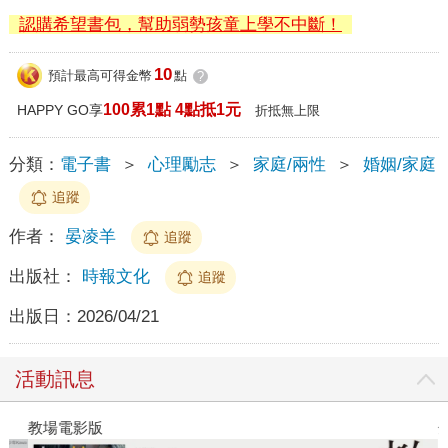
認購希望書包，幫助弱勢孩童上學不中斷！
10
預計最高可得金幣
點
?
100累1點 4點抵1元
HAPPY GO享
折抵無上限
分類：
電子書
＞
心理勵志
＞
家庭/兩性
＞
婚姻/家庭
追蹤
作者：
晏凌羊
追蹤
出版社：
時報文化
追蹤
出版日：
2026/04/21
活動訊息
教場電影版
金