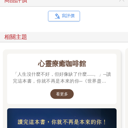
商品評價
著兩地分居的生活。父親和同事們在一起，領到薪水就往家裡匯
款，但即便這樣辛苦，他在外地反而過得更顯逍遙自在。反觀母
親一個人操持家務，雖然多數時間她都在抱怨父親的不是，但偶
寫評價
爾也有開心的時刻。而只要她心情好，家裡的氛圍往往就會忽然
好起來，而這種好運氣對我而言簡直就像是彩券重了頭獎一樣，
大家都開心；但只要一看到父親，她的壞脾氣就很容易發作，家
相關主題
庭氛圍就又會重新降到冰點。
正是因為從小成長在父母親隔三岔五地拌嘴吵架、甚至打架、鬧
著要離家出走的家庭裡，我幾乎從小就沒有一天安穩的日子可
過，總在思索自己可能會被迫輟學，甚至擔心哪天若變單親子
心靈療癒咖啡館
女，怎麼辦？尤其是遇上像中秋節這種闔家「團圓」的日子，對
我而言反而像是一場酷刑。所以直到現在，我也不喜歡過節，任
「人生沒什麼不好，但好像缺了什麼......。」─讀
何節日都一樣。只要是父母親皆在場的團圓時刻，對我而言反而
完這本書，你就不再是本來的你─《世界盡頭的
就是一種精神負擔。
咖啡館》
從我懂事以來，他們兩人幾乎就沒有任何親密互動，我也沒有見
看更多
過他們睡在同一張床上。無性、無愛、無錢的婚姻，他們竟湊合
著過了一輩子。婚姻對他們而言，就是一個為了繁衍後代而必須
套上的一個「空殼」。追究原因是他們離不起婚，從心理到經濟
條件上都是。兩人在長期的相處中已形成一種「共生」關係。而
這種關係的具體表現就是雙方靠著攻擊彼此來確認自己的存在，
但實際上早就是「誰也離不開誰」的窘境了。