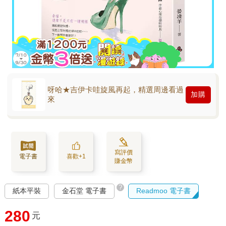
呀哈★吉伊卡哇旋風再起，精選周邊看過
加購
來
寫評價
電子書
喜歡+1
賺金幣
?
紙本平裝
金石堂 電子書
Readmoo 電子書
280
元