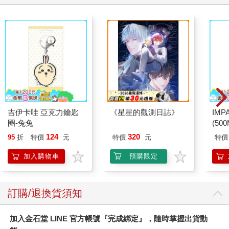
吉伊卡哇 亞克力鑰匙
《星星的觀測日誌》
IM
圈-兔兔
(50
IMD
124
320
95
折
特價
元
特價
元
特價
加入購物車
預購限定
訂購/退換貨須知
加入金石堂 LINE 官方帳號『完成綁定』，隨時掌握出貨動