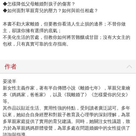
◆怎樣降低父母離婚對孩子的傷害？
◆如何面對單親育兒的壓力？如何與前任相處？
本書不勸大家離婚，但要教你看清人生止損的邊界；不替你做
主，卻讓你擁有選擇的底氣；
不美化生活的苦處，但教你如何將苦難釀成甘甜；沒有大女主的
包袱，只有真實可靠的生存指南。
作者
晏淩羊
新女性主義作家，著有半自傳體小說《離婚七年》，單親兒童繪
本《媽媽家，爸爸家》，以及《我離婚了》《怎樣愛你的兒女》
等。
其作品以貼近生活、實用性強的特點，受到讀者廣泛認可。多年
以來，她結合自身經歷和對親子教育及心理學的深刻理解，為眾
多單親家庭提供了實用的育兒建議。同時，她關注女性議題，致
力於為單親媽媽群體發聲，為眾多處在問題婚姻中的女性提供了
諮詢與指導。