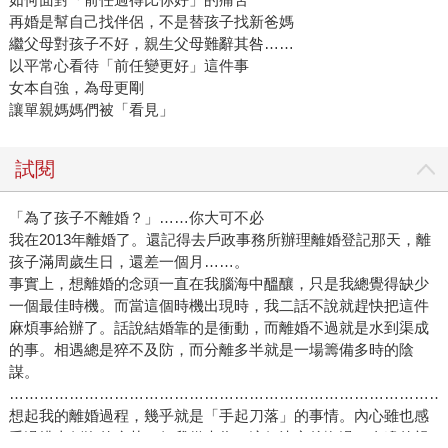
再婚是幫自己找伴侶，不是替孩子找新爸媽
繼父母對孩子不好，親生父母難辭其咎……
以平常心看待「前任變更好」這件事
女本自強，為母更剛
讓單親媽媽們被「看見」
試閱
「為了孩子不離婚？」……你大可不必
我在2013年離婚了。還記得去戶政事務所辦理離婚登記那天，離
孩子滿周歲生日，還差一個月……。
事實上，想離婚的念頭一直在我腦海中醞釀，只是我總覺得缺少
一個最佳時機。而當這個時機出現時，我二話不說就趕快把這件
麻煩事給辦了。話說結婚靠的是衝動，而離婚不過就是水到渠成
的事。相遇總是猝不及防，而分離多半就是一場籌備多時的陰
謀。
………………………………………………………………………………
想起我的離婚過程，幾乎就是「手起刀落」的事情。內心雖也感
受過排山倒海的痛苦，但我從未為了這個決定後悔過。身邊的親