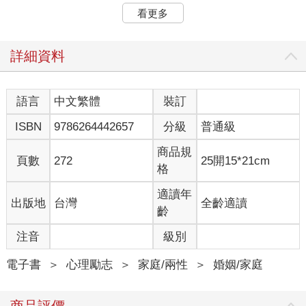
友們總問我：「你怎麼就離婚了呢？」
看更多
「難道就不能為了孩子忍一忍嗎？」
「你自己離了倒是清爽，但孩子呢？孩子沒有完整的家了呀。」
而我也總是回答：「完整算什麼？我要她們幸福啊。」
詳細資料
人生總是充滿缺憾，但也正是因為這些缺憾，方才造就了人生的
多樣性，形成每個人獨有精彩。因此，不必刻意去追求「模組化
的人生」，對於有些人來說，離婚也就只是一個「兩害相權取其
語言
中文繁體
裝訂
輕」的選擇罷了。
ISBN
9786264442657
分級
普通級
可以這麼說，我幾乎從未考慮過「為了孩子不離婚」這個選項。
形式上的完整對我而言根本不重要，那都是過給別人看的。我只
商品規
關注一點：「我是不是真正因為有了這種「完整」而感到幸福、
頁數
272
25開15*21cm
格
快樂？」答案若是否定句，那這種「完整」就真沒必要繼續下
去。畢竟站在孩子的角度思考，我也不希望她因為擁有一個不快
適讀年
出版地
台灣
全齡適讀
樂的媽媽和和一個不願回家的爸爸，進而感到悲傷或失望。而我
齡
的人生中沒有「為了孩子不離婚」這個選項，可能也跟我自己的
個人成長經歷有關。
注音
級別
我從小成長在一個父母關係緊張的家庭裡。從我懂事以來，父母
親就一直不和睦，兩人只要待在同一個屋簷下，家裡氣氛就不會
電子書
＞
心理勵志
＞
家庭/兩性
＞
婚姻/家庭
太好，通常就是撐三天，他們就會開始蠢蠢欲動……。
記得當時，為了我和弟弟上學，父親常年在外地工作，和母親過