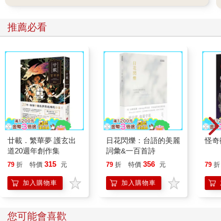
推薦必看
廿載．繁華夢 護玄出
日花閃爍：台語的美麗
怪奇
道20週年創作集
詞彙&一百首詩
315
356
79
折
特價
元
79
折
特價
元
79
折
加入購物車
加入購物車
您可能會喜歡