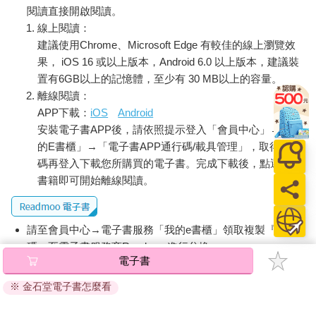
閱讀直接開啟閱讀。
線上閱讀：
建議使用Chrome、Microsoft Edge 有較佳的線上瀏覽效
果， iOS 16 或以上版本，Android 6.0 以上版本，建議裝
置有6GB以上的記憶體，至少有 30 MB以上的容量。
離線閱讀：
APP下載：
iOS
Android
安裝電子書APP後，請依照提示登入「會員中心」→「我
的E書櫃」→「電子書APP通行碼/載具管理」，取得通行
碼再登入下載您所購買的電子書。完成下載後，點選任一
書籍即可開始離線閱讀。
請至會員中心→電子書服務「我的e書櫃」領取複製『兌換
碼』至電子書服務商Readmoo進行兌換。
電子書
退換貨須知：
※ 金石堂電子書怎麼看
因版權保護，您在金石堂所購買的電子書僅能以金石堂專屬
的閱讀軟體開啟閱讀，無法以其他閱讀器或直接下載檔案。