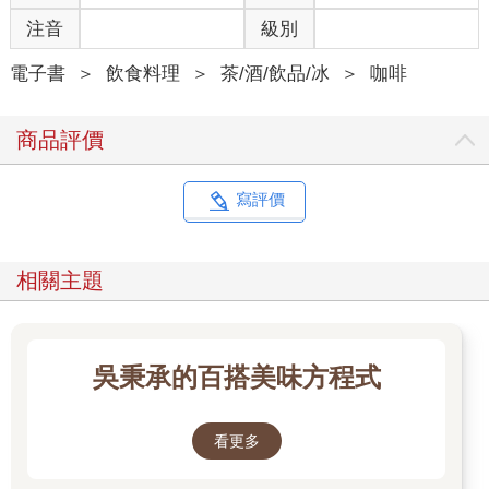
事實上，我在尋找水的相關資料時，觀察到了十分有趣的事情。
注音
級別
那就是在2004年的咖啡雜誌中，提到「水」是左右咖啡味道的關
鍵；2008年時介紹了正在成長的「礦泉水市場」；另外在2014
電子書
＞
飲食料理
＞
茶/酒/飲品/冰
＞
咖啡
年，則出現一篇〈水中的礦物質與咖啡風味特性的相關性〉研
究。印象最深刻的是，初期都只是單純地傳達關於水、淨水及軟
商品評價
水等的整體概括資訊，但後來漸漸出現了咖啡與水的相關研究報
告，透過科學資料讓我們知道其重要性。從一開始單純以資訊為
主的報導，到現在直接將研究結果攤在陽光下的轉變，我們對水
寫評價
的了解，如果用大樹來比喻的話，已經來到了樹根或樹葉裡的礦
物質，甚至將焦點放在了更微小的特定離子身上。
另外，我曾經想將過去經營咖啡店期間所感受到的、以及閱讀其
相關主題
他書籍時所得到的啟發，與現有的背景知識銜接，並把那些散落
四處的零碎知識一次整合起來，寫成一本書。但現在我更想以科
學的角度來撰寫，讓書更有深度。同時也藉由此書重新檢視自
己，將這段時間未能察覺的，或者重新看見的東西寫進去。希望
吳秉承的百搭美味方程式
能透過這本書統整咖啡與水的故事，為入門者帶來一點幫助，更
期許此書能像微小但卻能默默傳遞下去的波動一樣，成為那些不
忘初衷並一直研究水的人持續前進的動力。
看更多
最後我想感謝一直無條件支持我並為我加油，讓我能走到這一步
的崔洛堰老師，以及指引我咖啡方向的李在根社長、田光壽老