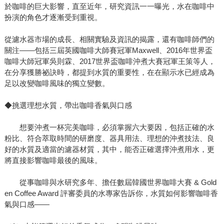
於咖啡的巨大影響，直至近年，研究資訊一一曝光，水在咖啡中
扮演的角色才逐漸受到重視。
從濾水器市場的成長、相關實驗及資訊的揭露，還有咖啡師們的
關注——包括三屆英國咖啡大師賽冠軍Maxwell、2016年世界盃
咖啡大師冠軍吳則霖、2017世界盃咖啡沖煮大賽冠軍王策等人，
在分享獲勝祕訣時，都提到水質的重要性，在在顯示水已經成為
足以改變咖啡風味的獨立變數。
◆挑選理想水質，帶出咖啡香氣與口感
想要沖煮一杯完美咖啡，必須掌握六大要因，包括正確的水
粉比、符合萃取時間的研磨度、器具用法、理想的沖煮技法、良
好的水質及適當的濾器材質，其中，能否正確選擇沖煮用水，更
將直接影響咖啡最後的風味。
從事咖啡與水研究多年、擔任數屆韓國世界咖啡大賽 & Gold
en Coffee Award 評審委員的水專家告訴你，水質如何影響咖啡香
氣與口感——