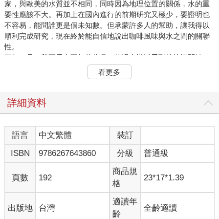
家，與歐美的水質並不相同，同時因為地理位置的關係，水的重
要性應該不大。再加上在國內進行的前期研究又極少，要證明也
不容易，能問誰更是個未知數。但承蒙許多人的幫助，讓我得以
順利完成研究，現在終於能自信地說出咖啡風味與水之間的關聯
性。
三年，是一段不長也不短的歲月。從過去難以看到的情況開始—
各咖啡店或相關業者自己使用不同的水來測試咖啡風味的簡單實
看更多
驗，到現在有許多大型講堂定期舉辦咖啡與水的相關研討會，就
連在咖啡展中，也能看到更多不同於以往的面貌，許多以水為主
題的業者參展。我逐漸看到了一些改變。
詳細資料
2015年時，終於有本探討咖啡與水的相關書籍《Water for
Coffee》上市，還有歐洲精品咖啡協會（Speciality Coffee
Association of Europe；SCAE）刊載了一份與水相關的報告
語言
中文繁體
裝訂
《SCAE Water Report》。利用蒐集到的大量資料及親自進行的
ISBN
9786267643860
分級
普通級
研究結果，提出關於「咖啡與水」的物理化學面觀點，並將水中
一些重要因子會直接帶來什麼影響的相關前期研究一併整合，揭
商品規
示了觀察後的研究結果。雖然是國外文獻，但我知道國內也對此
頁數
192
23*17*1.39
格
十分關注，可以說這份研究著實扮演了，持續誘發人們對水的關
心及興趣的角色。因此，儘管水目前仍無法成為主角並主導咖啡
適讀年
出版地
台灣
全齡適讀
市場，但至少人們已經開始理解水的重要性，也逐漸注意到這個
齡
關鍵環節。