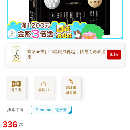
呀哈★吉伊卡哇旋風再起，精選周邊看過
加購
來
寫評價
電子書
喜歡+1
賺金幣
紙本平裝
Readmoo 電子書
336
元