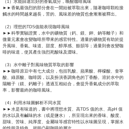
（1）水能篩選出好的香氣成分，喚醒咖啡風味
►►香氣最強烈的部分會在一開始被萃取出來，隨著咖啡顆粒接
觸水的時間越來越長，苦的、風味差的物質也會漸漸被釋出。
（2）理想的TDS值能表現咖啡風味
►►科學實驗證實，水中的礦物質（鈣、鎂、鉀、鈉等離子）和
微量元素會改變咖啡所帶來的感官特性。適量的礦物質有助於提
升風味、香氣、味道、甜度、醇厚感、餘韻等；過量則會改變咖
啡的味道，使其產生強烈死酸味及澀味。
（3）水中離子對風味物質萃取的影響
►►咖啡原豆中有七大成分，包括乳酸、蘋果酸、檸檬酸、奎寧
酸、綠原酸、咖啡因，以及扮演香調角色的丁香酚。溶於水中的
陽離子（鎂、鈣離子）透過互相結合，會提升香氣成分的萃取
率，影響最終的咖啡風味。
（4）利用水味圖解析不同水質
►►水是有味道的，書中將理想水質、高TDS 值的水、高pH 值
的水以及有鹹味的水（或是鹽水），所呈現出來的香味、酸度、
甜味、苦味、純厚度、金屬味等感官特性以水味圖呈現，掌握水
的性能及特色，就能凸顯咖啡的層次。