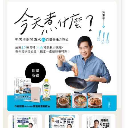
師，還有在遠方為我加油打氣的徐畢熏老師。
【前言】完整重現咖啡風味，水質是關鍵
許多咖啡人都因為機器或設備出現狀況才考慮水質問題。但萃取
咖啡時，水是僅次於咖啡豆之外，十分重要且必要的因素，萃取
出來的咖啡中至少有98％為水，若從這點來看，甚至可以說水才
是最關鍵的因素。美國及義大利從1970年起，正式開啟了對水的
研究，在學會中發表了數篇相關文章，包括：水中礦物質的含量
及閾值、使用市售水所萃取出來的咖啡感官特性，以及選用不同
水所萃取出的濃縮咖啡Crema的比較等等。
雖然在韓國探討了「不同萃取液中綠茶成分的溶解度」，而國內
外也都針對「水質對於綠茶萃取液的營養成分及抗氧化性的影
響」等進行了研究，但從根本上直接針對咖啡風味與水的關係來
討論的仍為少數。然而近來，從水中礦物質及咖啡風味的相關研
究為始，再到礦物質，尤其是陽離子對飲料味道的影響力，範圍
逐漸擴大到礦物質與咖啡萃取時間的關聯性，透過更科學性、更
有深度的研究，讓我們了解到水中的礦物質，是維護健康與設備
的要因，這些研究結果，可以說是幫助建立此觀念的催化劑。
從我剛開始進行研究，很難找到鉅細靡遺分析礦物質的資料，到
現在不僅資訊量龐大，還有許多更進一步的相關知識出現。對於