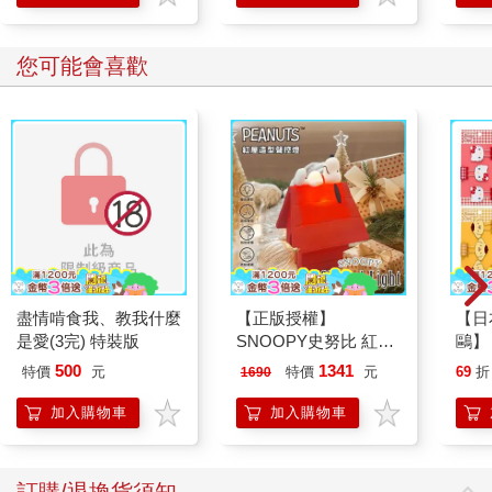
於附錄。此外，我也將除一般民眾外，從事咖啡行業的相關人士
可能曾感到疑惑的問題一併整理，以Q&A的形式呈現，提供實質
您可能會喜歡
性的對策。
我曾自問到底能不能找出最根本的答案。從渴望最佳品質的咖
啡，到尋找能讓咖啡風味最充分散發出來的水。從知名莊園栽培
的高價咖啡，到使用日益進步的技術為基底而形成的濾水器市
場。雖然發展越來越多元，卻反而使我們更加困惑。因此回到原
點，找出最適合咖啡的水就是結論。為了給想知道答案的人一些
幫助，本書最後會提到目前的市場趨勢，一起探討較實用的方
法。
當然，不管是個人所追求的咖啡，或是成為咖啡店焦點的咖啡，
結論都是要選擇適當的水。這問題沒有正確解答。但只要把握大
原則，就能走得比別人更踏實、更篤定。因此，在我的研究及本
盡情啃食我、教我什麼
【正版授權】
【日本
書出版後，希望能讓大家在選擇足以重現最優質咖啡風味的咖啡
是愛(3完) 特裝版
SNOOPY史努比 紅屋
鷗】
及水時，得到一些幫助，並且在咖啡這條路上走得更堅定。
造型聲控燈 夜燈 氣氛
(8款
500
1341
特價
元
特價
元
69
折
1690
燈
Kit
企鵝
加入購物車
加入購物車