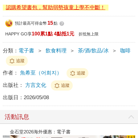
認購希望書包，幫助弱勢孩童上學不中斷！
15
預計最高可得金幣
點
?
100累1點 4點抵1元
HAPPY GO享
折抵無上限
分類：
電子書
＞
飲食料理
＞
茶/酒/飲品/冰
＞
咖啡
追蹤
作者：
魚希至（어희지）
追蹤
出版社：
方言文化
追蹤
出版日：
2026/05/08
活動訊息
金石堂2026海外優惠：電子書