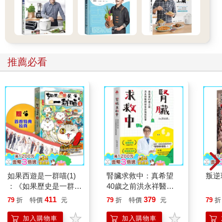
一心渴望找到正確咖啡風味的人，提供更多替代方案及研究方
向。而咖啡與水的背景知識，也被以更科學、更深入分析的狀態
呈現出來，這個過去僅被當作咖啡材料的水，成了獨立因素。水
的市場逐漸擴大，水跟濾水器市場，利用高度專業化的系統及更
先進的技術，增添了更多選擇性。但突然暴增的「水」資訊，難
免也會使我們產生混亂，陷入不知道該怎麼選擇的情況。
推薦必看
因此我將以咖啡與水的感官特性研究結果為基礎，將一些提前知
道會有所幫助的基本水知識，諸如水的物理化學特性、水的背景
知識、水在飲料及料理界被視為重要關鍵的原因，以及選擇各類
水時，首要考量的因素等內容，盡可能客觀地以一般大眾能理解
的方式來做說明。
首先要談到的是「咖啡中水的影響力」。我想讓大家知道，就目
前水及咖啡的市場，還有在萃取方面，水已經不再只是多個要因
中的一分子，而是一項足以改變咖啡風味的獨立變數。我將從親
自進行的咖啡與水相關研究結果，來讓大家了解礦物質中的陽離
子在萃取過程中扮演的角色，以及礦物質離子所擁有的雙面特
如果西遊是一群喵(1)
腎臟求救中：真希望
叛逆
性。而在書的中半部，則會更深入探討水。以水的物理化學特性
：《如果歷史是一群
40歲之前洪永祥醫師
為基礎，更詳細地探索水如何改變味道；同時也會告訴大家，水
喵》作者最新力作，附
就告訴我這些事
與溶於其中的礦物質有著極大的關聯性。畢竟若能先掌握水的基
411
379
79
折
特價
元
79
折
特價
元
79
折
【首卷特典】拉頁
礎知識，將有助於理解咖啡與水的相關研究及前期研究資料。至
加入購物車
加入購物車
於國內外水質分布圖、飲用水水質的基準與測定方法則另行整理