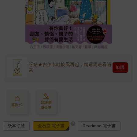
呀哈★吉伊卡哇旋風再起，精選周邊看過
加購
來
寫評價
喜歡+1
賺金幣
?
紙本平裝
金石堂 電子書
Readmoo 電子書