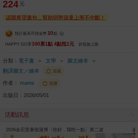
224
元
認購希望書包，幫助弱勢孩童上學不中斷！
10
預計最高可得金幣
點
?
100累1點 4點抵1元
HAPPY GO享
折抵無上限
分類：
電子書
＞
文學
＞
圖文繪本
＞
翻譯圖文／繪本
追蹤
作者：
mame
追蹤
出版日：
2026/05/01
活動訊息
2026金石堂暑假漫博〈你好，我吃一點〉第二波
金