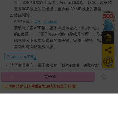
果， iOS 16 或以上版本，Android 6.0 以上版本，建議裝
置有6GB以上的記憶體，至少有 30 MB以上的容量。
離線閱讀：
APP下載：
iOS
Android
安裝電子書APP後，請依照提示登入「會員中心」→「我
的E書櫃」→「電子書APP通行碼/載具管理」，取得通行
會
碼再登入下載您所購買的電子書。完成下載後，點選任一
書籍即可開始離線閱讀。
員
日
請至會員中心→電子書服務「我的e書櫃」領取複製『兌換
碼』至電子書服務商Readmoo進行兌換。
退換貨須知：
因版權保護，您在金石堂所購買的電子書僅能以金石堂專屬
的閱讀軟體開啟閱讀，無法以其他閱讀器或直接下載檔案。
依據「消費者保護法」第19條及行政院消費者保護處公告之
「通訊交易解除權合理例外情事適用準則」，非以有形媒介
提供之數位內容或一經提供即為完成之線上服務，經消費者