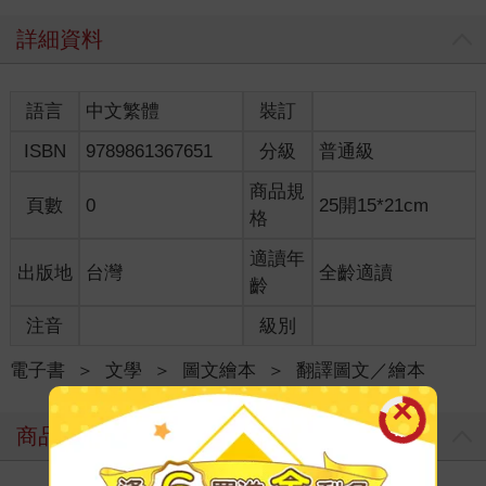
詳細資料
語言
中文繁體
裝訂
ISBN
9789861367651
分級
普通級
商品規
頁數
0
25開15*21cm
格
適讀年
出版地
台灣
全齡適讀
齡
注音
級別
電子書
＞
文學
＞
圖文繪本
＞
翻譯圖文／繪本
商品評價