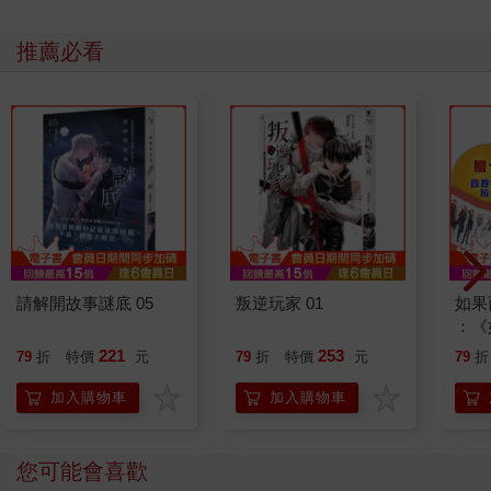
推薦必看
請解開故事謎底 05
叛逆玩家 01
如果
：《
喵》
221
253
79
折
特價
元
79
折
特價
元
79
折
【首
加入購物車
加入購物車
您可能會喜歡