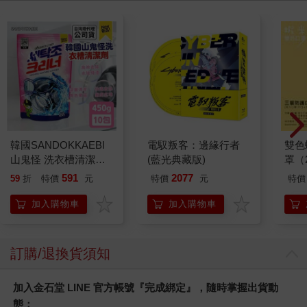
韓國SANDOKKAEBI
電馭叛客：邊緣行者
雙色
山鬼怪 洗衣槽清潔劑
(藍光典藏版)
罩（
450公克-10包組
591
2077
59
折
特價
元
特價
元
特價
加入購物車
加入購物車
訂購/退換貨須知
加入金石堂 LINE 官方帳號『完成綁定』，隨時掌握出貨動
態：