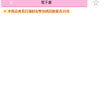
電子書
退換貨須知：
※ 本商品會員日滿額金幣加碼回饋最高15倍
因版權保護，您在金石堂所購買的電子書僅能以金石堂專屬
的閱讀軟體開啟閱讀，無法以其他閱讀器或直接下載檔案。
依據「消費者保護法」第19條及行政院消費者保護處公告之
「通訊交易解除權合理例外情事適用準則」，非以有形媒介
提供之數位內容或一經提供即為完成之線上服務，經消費者
事先同意始提供。（如：電子書、電子雜誌、下載版軟體、
虛擬商品…等），
不受「網購服務需提供七日鑑賞期」的限
制
。為維護您的權益，建議您先使用「試閱」功能後再付款
購買。