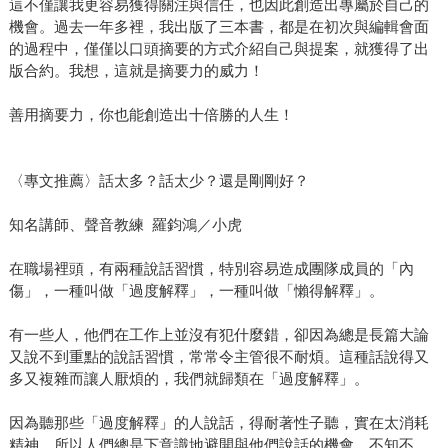
這不僅讓我更容易獲得關注與信任，也因此創造出專屬於自己的
機會。過去一年多裡，我出版了三本書，都是在初次與編輯會面
的過程中，僅僅以口頭摘要的方式介紹自己與提案，就獲得了出
版合約。我想，這就是摘要力的威力！
善用摘要力，你也能創造出十倍勝的人生！
〈專文推薦〉話太多？話太少？還是剛剛好？
知名講師、聲音教練 羅鈞鴻／小虎
在職場裡頭，有兩種說話習慣，特別容易造成團隊成員的「內
傷」，一種叫做「過度解釋」，一種叫做「懶得解釋」。
有一些人，他們在工作上並沒有犯什麼錯，卻因為總是長篇大論
又說不到重點的說話習慣，常常令主管很不耐煩。這種話說得又
多又複雜而讓人厭煩的，我們就歸類在「過度解釋」。
因為聽那些「過度解釋」的人說話，得耐著性子聽，實在太消耗
精神，所以人們總是下意識地避開與他們說話的機會，不知不