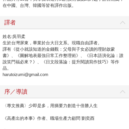
在中國、台灣、韓國等皆有譯作出版。
譯者
姓名:吳羽柔
生於台灣屏東，畢業於台大日文系。現職自由譯者。
譯有《從小就該知道的金錢觀：父母與子女必讀的理財啟蒙
書》、《圖解地表最強日常工作整理術》、《日本語演化論：誰
說笑門福必來？》、《日文段落論：提升閱讀寫作技巧》等作
品。
harutoizumi@gmail.com
序／導讀
〈專文推薦〉少即是多，用摘要力創造十倍勝人生
《高產出的本事》作者、職場生產力顧問 劉奕酉