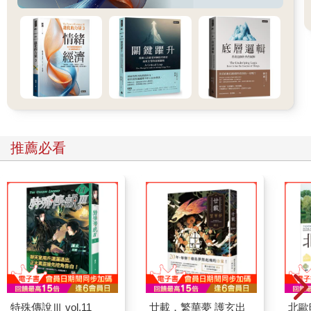
推薦必看
特殊傳說Ⅲ vol.11
廿載．繁華夢 護玄出
北歐