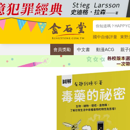
國中自修評量
東野
唯紅花綻放
奧德賽
會員獎勵
中文書
動漫ACG
親子