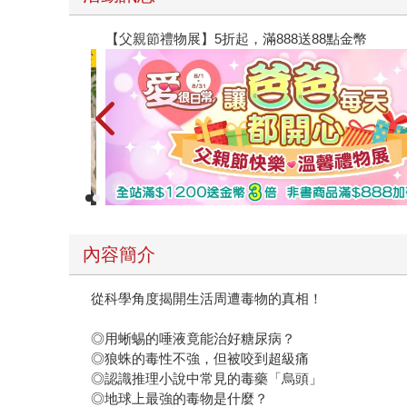
【父親節禮物展】5折起，滿888送88點金幣
內容簡介
從科學角度揭開生活周遭毒物的真相！
◎用蜥蜴的唾液竟能治好糖尿病？
◎狼蛛的毒性不強，但被咬到超級痛
◎認識推理小說中常見的毒藥「烏頭」
◎地球上最強的毒物是什麼？