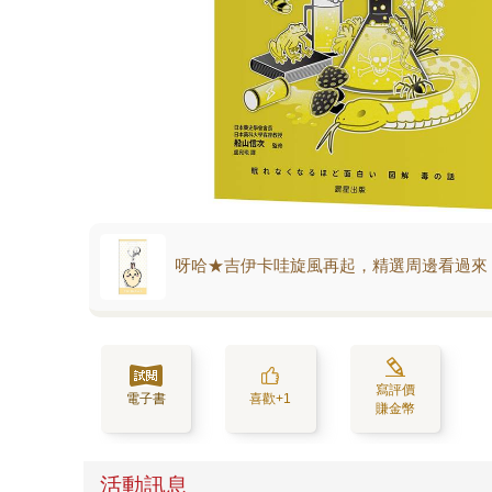
呀哈★吉伊卡哇旋風再起，精選周邊看過來
寫評價
電子書
喜歡+1
賺金幣
活動訊息