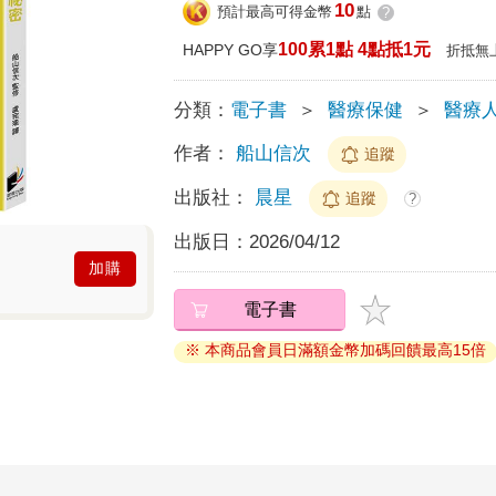
10
預計最高可得金幣
點
?
100累1點 4點抵1元
HAPPY GO享
折抵無
分類：
電子書
＞
醫療保健
＞
醫療
作者：
船山信次
追蹤
出版社：
晨星
追蹤
?
出版日：
2026/04/12
加購
電子書
※ 本商品會員日滿額金幣加碼回饋最高15倍