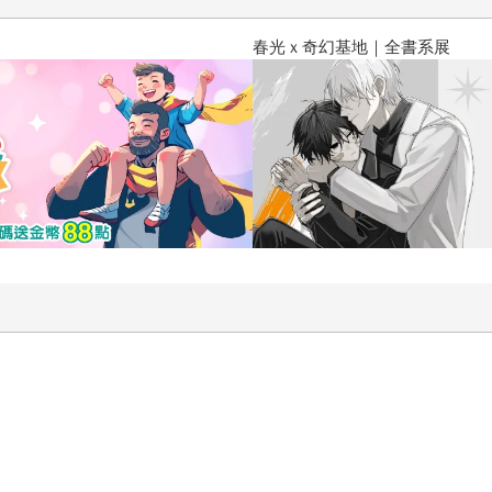
春光ｘ奇幻基地｜全書系展