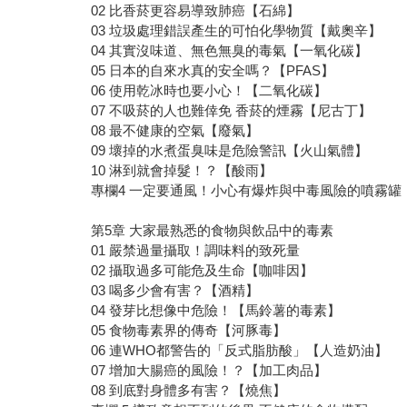
02 比香菸更容易導致肺癌【石綿】
03 垃圾處理錯誤產生的可怕化學物質【戴奧辛】
04 其實沒味道、無色無臭的毒氣【一氧化碳】
05 日本的自來水真的安全嗎？【PFAS】
06 使用乾冰時也要小心！【二氧化碳】
07 不吸菸的人也難倖免 香菸的煙霧【尼古丁】
08 最不健康的空氣【廢氣】
09 壞掉的水煮蛋臭味是危險警訊【火山氣體】
10 淋到就會掉髮！？【酸雨】
專欄4 一定要通風！小心有爆炸與中毒風險的噴霧罐
第5章 大家最熟悉的食物與飲品中的毒素
01 嚴禁過量攝取！調味料的致死量
02 攝取過多可能危及生命【咖啡因】
03 喝多少會有害？【酒精】
04 發芽比想像中危險！【馬鈴薯的毒素】
05 食物毒素界的傳奇【河豚毒】
06 連WHO都警告的「反式脂肪酸」【人造奶油】
07 增加大腸癌的風險！？【加工肉品】
08 到底對身體多有害？【燒焦】