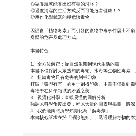
◎靠養殖就能養出沒有毒的河豚？
◎過度清潔的生活方式反而可能危害健康！？
◎用作化學武器的極危險毒物
因誤食「植物毒素」而引發的食物中毒事件層出不窮
身體的危害及處理方式。
本書特色
1、全方位解密：從自然生態到現代生活的毒
本書不僅探討大眾熟知的毒蛇、水母等生物性毒素，
2、扭轉毒物只有危害的刻板印象
打破「毒即有害」的單一刻板印象。本書不僅提到毒
毒物學在科學領域的矛盾之美。
3、視覺化科學：直觀易懂的圖解分析
強調以科學角度出發，輔以大量的圖表與插畫。將深
4、我們能夠將所學知識化為「解毒劑」
本書核心訴求在於「消除無知」。透過理解毒物的本