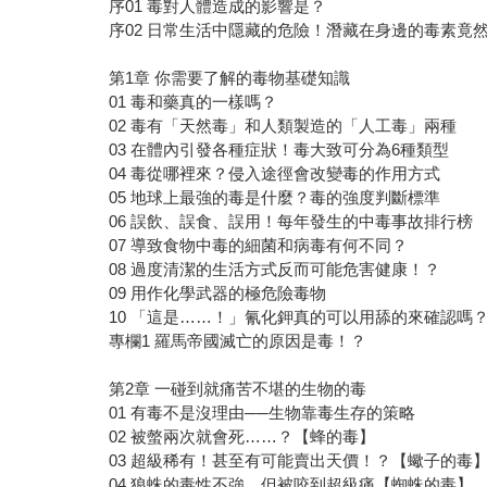
序01 毒對人體造成的影響是？
序02 日常生活中隱藏的危險！潛藏在身邊的毒素竟
第1章 你需要了解的毒物基礎知識
01 毒和藥真的一樣嗎？
02 毒有「天然毒」和人類製造的「人工毒」兩種
03 在體內引發各種症狀！毒大致可分為6種類型
04 毒從哪裡來？侵入途徑會改變毒的作用方式
05 地球上最強的毒是什麼？毒的強度判斷標準
06 誤飲、誤食、誤用！每年發生的中毒事故排行榜
07 導致食物中毒的細菌和病毒有何不同？
08 過度清潔的生活方式反而可能危害健康！？
09 用作化學武器的極危險毒物
10 「這是……！」氰化鉀真的可以用舔的來確認嗎
專欄1 羅馬帝國滅亡的原因是毒！？
第2章 一碰到就痛苦不堪的生物的毒
01 有毒不是沒理由──生物靠毒生存的策略
02 被螫兩次就會死……？【蜂的毒】
03 超級稀有！甚至有可能賣出天價！？【蠍子的毒
04 狼蛛的毒性不強，但被咬到超級痛【蜘蛛的毒】