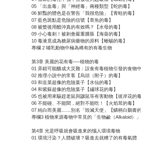
05 「出血毒」與「神經毒」兩種類型【蛇的毒】
06 鮮豔的體色是在警告「我很危險」【青蛙的毒】
07 藍色斑點是危險的信號【章魚的毒】
08 被螫後用醋沖真的有效嗎？【水母的毒】
09 小心毒刺！被刺會嚴重腫脹【海葵的毒】
10 毒液竟成為糖尿病藥物的原料【蜥蜴的毒】
專欄 2 哺乳動物中極為稀有的有毒生物
第3章 美麗的花有毒──植物的毒
01 弄錯可能釀成大災難：誤食有毒植物引發的食物
02 推理小說中的常客【烏頭（附子）的毒】
03 和韭菜超像的危險葉子【水仙的毒】
04 和紫蘇超像的危險葉子【繡球花的毒】
05 也被用來驅趕老鼠與鼴鼠等有害動物【彼岸花的
06 不能碰、不能聞，絕對不能吃！【火焰茸的毒】
07 純白而美麗……別名「毀滅天使」【鱗柄白鵝膏
專欄3 植物來源毒物中常見的「生物鹼（Alkaloid）
第4章 光是呼吸就會吸進來的惱人環境毒物
01 環境汙染？人體破壞？吸進去就糟了的有毒氣體