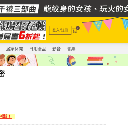
0
登入/註冊
電
居家休閒
日用食品
影音
售票
密
中斷！