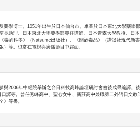
及藥學博士。1951年出生於日本仙台市。畢業於日本東北大學藥學
室長助理、日本東北大學藥學部專任講師、日本青森大學教授、日本
《毒的科學》（Natsume出版社）、《關於毒品》（講談社現代
版）等。也常在電視與廣播節目中露面。
參與2006年中經院舉辦之台日科技高峰論壇研討會會後成果編譯。
國際旅展中日口譯等。曾任秀峰高中、聖心女中、新莊高中兼職第二外語日
？》等書。