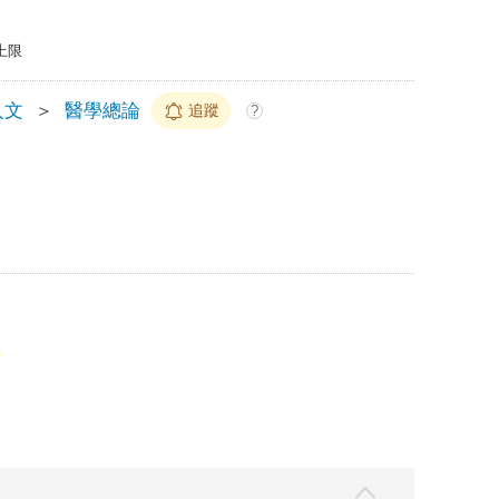
上限
人文
＞
醫學總論
追蹤
?