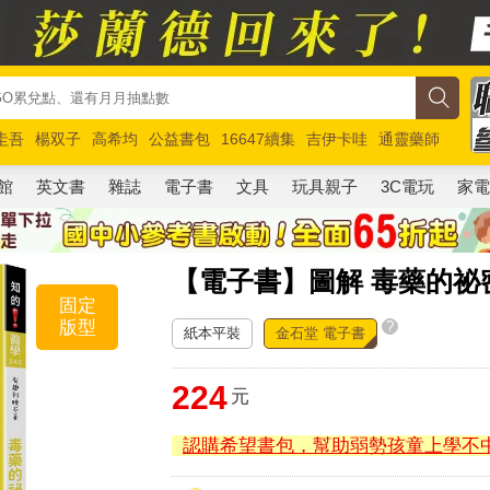
圭吾
楊双子
高希均
公益書包
16647續集
吉伊卡哇
通靈藥師
路邊攤新作
馬斯克
玩具總動員5
超慢跑
館
英文書
雜誌
電子書
文具
玩具親子
3C電玩
家
【電子書】圖解 毒藥的祕
固定
版型
?
紙本平裝
金石堂 電子書
224
元
認購希望書包，幫助弱勢孩童上學不