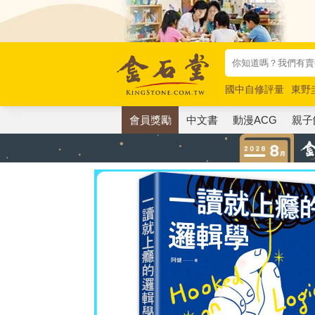
國中自修評量
東野
唯紅花綻放
奧德賽
會員獎勵
中文書
動漫ACG
親子