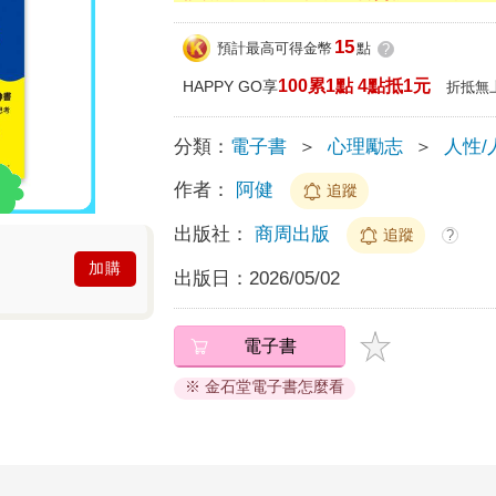
15
預計最高可得金幣
點
?
100累1點 4點抵1元
HAPPY GO享
折抵無
分類：
電子書
＞
心理勵志
＞
人性/
作者：
阿健
追蹤
出版社：
商周出版
追蹤
?
加購
出版日：
2026/05/02
電子書
※ 金石堂電子書怎麼看