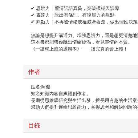
✔ 思辨力｜釐清話語真偽，突破模糊與誤導
✔ 表達力｜說出有條理、有說服力的觀點
✔ 判斷力｜不再被情緒或權威牽著走，做出理性決策
無論是想提升溝通力、增強思辨力，還是想更清楚地
這本書都能帶你跳出情緒旋渦，看見事情的本質。
《一讀就上癮的邏輯學》——讀完真的會上癮！
作者
姓名:阿健
知名知識內容自媒體創作者。
長期從思維學研究與生活出發，擅長用有趣的生活案
幫助人們提升邏輯思維能力，掌握思考和解決問題的
目錄