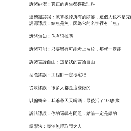
訴諸純潔：真正的男生都喜歡理科
連續體謬誤：就算拔掉所有的頭髮，這個人也不是禿
詞源謬誤：鯨魚是魚，因為它的名字裡有「魚」
訴諸無知：你有證據嗎
訴諸可能：只要我有可能考上名校，那就一定能
訴諸言論自由：這是我的言論自由
捆包謬誤：工程師一定很宅吧
從眾謬誤：很多人都是這麼做的
以偏概全：我爺爺天天喝酒，最後活了100多歲
訴諸謬誤：你的邏輯有問題，結論一定是錯的
歸謬法：專治無理取鬧之人