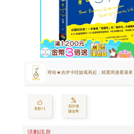
呀哈★吉伊卡哇旋風再起，精選周邊看過來
寫評價
喜歡+1
賺金幣
活動訊息