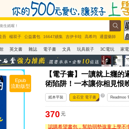
圭吾
楊双子
公益書包
16647續集
吉伊卡哇
高希均
通靈藥師
路邊攤新作
馬斯克
玩具總動員5
超慢跑
館
英文書
雜誌
電子書
文具
玩具親子
3C電玩
家
【電子書】一讀就上癮的
Epub
術陷阱！一本讓你相見恨
流動版型
?
紙本平裝
金石堂 電子書
Readmoo
370
元
認購希望書包，幫助弱勢孩童上學不