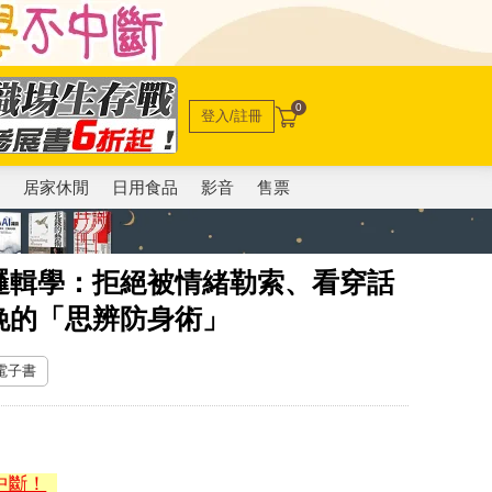
0
登入/註冊
電
居家休閒
日用食品
影音
售票
邏輯學：拒絕被情緒勒索、看穿話
晚的「思辨防身術」
 電子書
中斷！