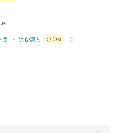
上限
人際
＞
讀心/識人
追蹤
?