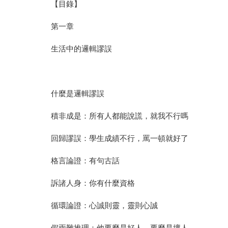
【目錄】
第一章
生活中的邏輯謬誤
什麼是邏輯謬誤
積非成是：所有人都能說謊，就我不行嗎
回歸謬誤：學生成績不行，罵一頓就好了
格言論證：有句古話
訴諸人身：你有什麼資格
循環論證：心誠則靈，靈則心誠
假兩難推理：他要麼是好人，要麼是壞人