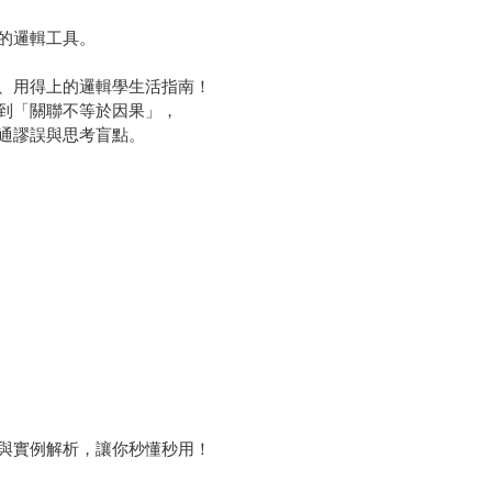
的邏輯工具。
、用得上的邏輯學生活指南！
到「關聯不等於因果」，
通謬誤與思考盲點。
與實例解析，讓你秒懂秒用！