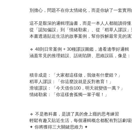
別擔心，問題不在你太情緒化，而是你缺了一套實用
這不是艱深的邏輯理論書，而是一本人人都能讀得懂
從「認知偏誤」到「情緒勒索」、從「稻草人謬誤」
本書透過貼近生活的故事案例，幫你拆解最常見的溝
🔹 48則日常案例 + 30種謬誤圖鑑，邊看邊學好邏輯
涵蓋常見的推理錯誤、話術陷阱、思維誤區，像是：
積非成是：「大家都這樣做，我做有什麼錯？」
稻草人謬誤：「你這麼說就是反對教育！」
滑坡謬誤：「今天借你100，明天就變借一萬？」
情緒勒索：「你這樣會孤獨一輩子喔！」
🔹 不是教科書，是讀了真的會上癮的思考練習
輕鬆有趣又貼近生活，每個邏輯概念都配有對話劇場
✦ 你將獲得三大關鍵思維力 ✦