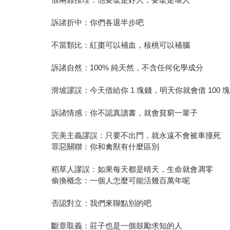
訴諸折中：你們各退半步吧
不當類比：紅棗可以補血，核桃可以補腦
訴諸自然：100% 純天然，不含任何化學成分
滑坡謬誤：今天借給你 1 塊錢，明天你就會借 100 
訴諸情感：你不認真讀書，就會貧窮一輩子
完美主義謬誤：只要不出門，就永遠不會被車撞死
罪惡關聯：你和禽獸有什麼區別
稻草人謬誤：如果每天都是晴天，生命就會凋零
偷換概念：一個人怎麼可能活幾百萬年呢
否認對立：我們來聊點別的吧
斷章取義：莊子也是一個鼓勵求知的人