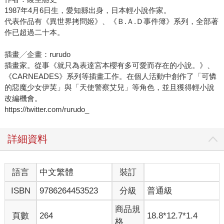
1987年4月6日生，愛知縣出身，日本輕小說作家。
代表作品有《異世界拷問姬》、《Ｂ.Ａ.Ｄ事件簿》系列，全部著
作已超過二十本。
插畫╱企畫：rurudo
插畫家。從事《就只為表達宮本櫻有多可愛而存在的小說。》、
《CARNEADES》系列等插畫工作。在個人活動中創作了「可憐
的惡魔少女伊芙」與「天使警察艾兒」等角色，並且獲得輕小說
改編機會。
https://twitter.com/rurudo_
詳細資料
語言
中文繁體
裝訂
ISBN
9786264453523
分級
普通級
商品規
頁數
264
18.8*12.7*1.4
格