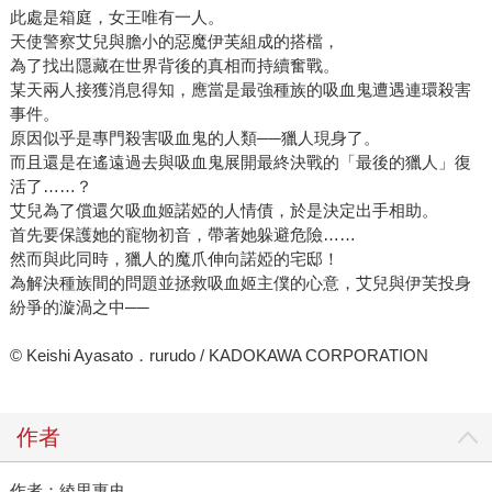
此處是箱庭，女王唯有一人。
天使警察艾兒與膽小的惡魔伊芙組成的搭檔，
為了找出隱藏在世界背後的真相而持續奮戰。
某天兩人接獲消息得知，應當是最強種族的吸血鬼遭遇連環殺害
事件。
原因似乎是專門殺害吸血鬼的人類──獵人現身了。
而且還是在遙遠過去與吸血鬼展開最終決戰的「最後的獵人」復
活了……？
艾兒為了償還欠吸血姬諾婭的人情債，於是決定出手相助。
首先要保護她的寵物初音，帶著她躲避危險……
然而與此同時，獵人的魔爪伸向諾婭的宅邸！
為解決種族間的問題並拯救吸血姬主僕的心意，艾兒與伊芙投身
紛爭的漩渦之中──
© Keishi Ayasato．rurudo / KADOKAWA CORPORATION
作者
作者：綾里惠史