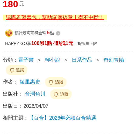
180
元
認購希望書包，幫助弱勢孩童上學不中斷！
5
預計最高可得金幣
點
?
100累1點 4點抵1元
HAPPY GO享
折抵無上限
分類：
電子書
＞
輕小說
＞
日系作品
＞
奇幻冒險
追蹤
作者：
綾里惠史
追蹤
出版社：
台灣角川
追蹤
出版日：
2026/04/07
相關主題：
【百合】2026年必讀百合精選