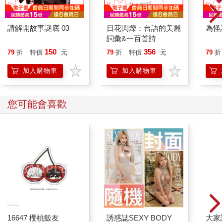
請解開故事謎底 03
日花閃爍：台語的美麗
為怪
詞彙&一百首詩
150
356
79
折
特價
元
79
折
特價
元
79
折
加入購物車
加入購物車
您可能會喜歡
16647 櫻桃飯友
誘惑誌SEXY BODY
大家