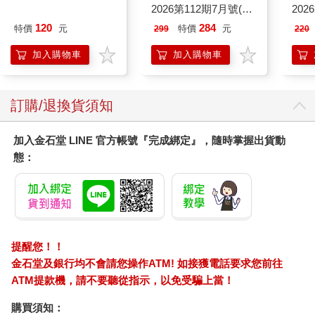
2026第112期7月號(兩
202
款封面-不挑款隨機出
120
284
特價
元
特價
元
299
220
貨)
加入購物車
加入購物車
訂購/退換貨須知
加入金石堂 LINE 官方帳號『完成綁定』，隨時掌握出貨動
態：
提醒您！！
金石堂及銀行均不會請您操作ATM! 如接獲電話要求您前往
ATM提款機，請不要聽從指示，以免受騙上當！
購買須知：