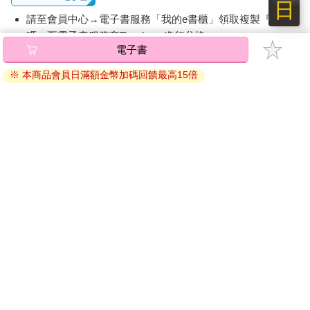
日
請至會員中心→電子書服務「我的e書櫃」領取複製『兌換
碼』至電子書服務商Readmoo進行兌換。
電子書
退換貨須知：
※ 本商品會員日滿額金幣加碼回饋最高15倍
因版權保護，您在金石堂所購買的電子書僅能以金石堂專屬
的閱讀軟體開啟閱讀，無法以其他閱讀器或直接下載檔案。
依據「消費者保護法」第19條及行政院消費者保護處公告之
「通訊交易解除權合理例外情事適用準則」，非以有形媒介
提供之數位內容或一經提供即為完成之線上服務，經消費者
事先同意始提供。（如：電子書、電子雜誌、下載版軟體、
虛擬商品…等），
不受「網購服務需提供七日鑑賞期」的限
制
。為維護您的權益，建議您先使用「試閱」功能後再付款
購買。