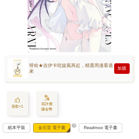
呀哈★吉伊卡哇旋風再起，精選周邊看過
加購
來
寫評價
喜歡+1
賺金幣
?
紙本平裝
金石堂 電子書
Readmoo 電子書