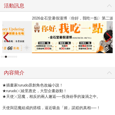
活動訊息
2026金石堂暑假漫博〈你好，我吃一點〉第二波
金
內容簡介
★插畫家rurudo原創角色改編小說！
★rurudo╳綾里惠史，大型企畫啟動！
★天使╳惡魔，相反的兩人邂逅──投身紛爭的漩渦之中。
天使與惡魔組成的搭檔，逼近吸血「姬」諾婭的真相──！